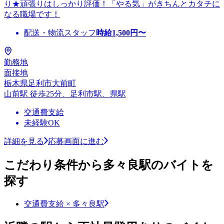
り★頑張りはしっかり評価！「やる気」がきちんとカタチに
なる職場です！
配送・物流スタッフ
時給
1,500
円〜
勤務地
面接地
栃木県足利市大前町
山前駅 徒歩25分、足利市駅、県駅
交通費支給
未経験OK
詳細を見る
応募画面に進む
こだわり条件から多々良駅のバイトを
探す
交通費支給 × 多々良駅