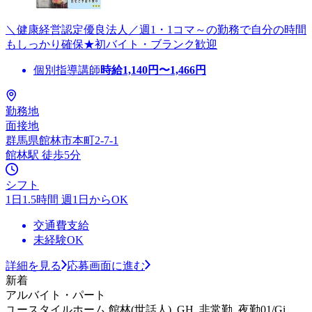
＼健康経営認定優良法人／週1・1コマ～の勤務で自分の時間
もしっかり確保★初バイト・ブランク歓迎
個別指導講師
時給
1,140
円〜
1,466
円
勤務地
面接地
群馬県館林市本町2-7-1
館林駅 徒歩5分
シフト
1日1.5時間 週1日からOK
交通費支給
未経験OK
詳細を見る
応募画面に進む
新着
アルバイト・パート
ユースタイルホーム 館林(世話人)_GH_非常勤_夜勤01/Gi