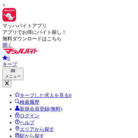
×
マッハバイトアプリ
アプリでお得にバイト探し！
無料ダウンロードはこちら
開く
0
キープ
メニュー
キープした求人を見る
0
検索履歴
新規会員登録(無料)
ログイン
ヘルプ
エリアから探す
駅から探す