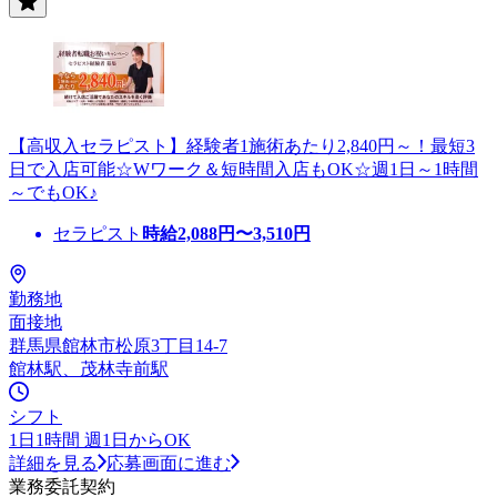
【高収入セラピスト】経験者1施術あたり2,840円～！最短3
日で入店可能☆Wワーク＆短時間入店もOK☆週1日～1時間
～でもOK♪
セラピスト
時給
2,088
円〜
3,510
円
勤務地
面接地
群馬県館林市松原3丁目14-7
館林駅、茂林寺前駅
シフト
1日1時間 週1日からOK
詳細を見る
応募画面に進む
業務委託契約