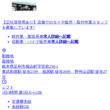
【正社員登用あり】店舗でのタイヤ販売・取付作業スタッフ
を募集しています!
軽作業・製造系
※求人詳細へ記載
自動車・バイク販売
※求人詳細へ記載
勤務地
面接地
栃木県足利市堀込町字宮前250-1
東武和泉駅 徒歩23分、福居駅 徒歩26分、野州山辺駅 徒歩27
分
シフト
1日3時間 週3日からOK
交通費支給
未経験OK