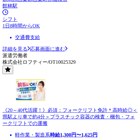
館林駅
シフト
1日8時間からOK
交通費支給
詳細を見る
応募画面に進む
派遣労働者
株式会社ロフティー/OT10025329
《20～40代活躍！》必須：フォークリフト免許＊高時給◎＜
県駅より車で約4分＞プラスチック容器の検査・梱包・フォ
ークリフトでの運搬
軽作業・製造系
時給
1,300
円〜
1,625
円