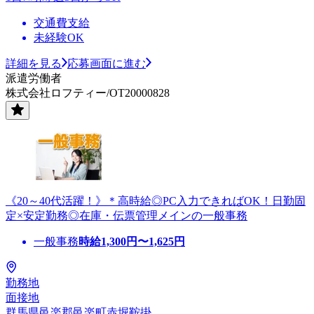
交通費支給
未経験OK
詳細を見る
応募画面に進む
派遣労働者
株式会社ロフティー/OT20000828
《20～40代活躍！》＊高時給◎PC入力できればOK！日勤固
定×安定勤務◎在庫・伝票管理メインの一般事務
一般事務
時給
1,300
円〜
1,625
円
勤務地
面接地
群馬県邑楽郡邑楽町赤堀鞍掛