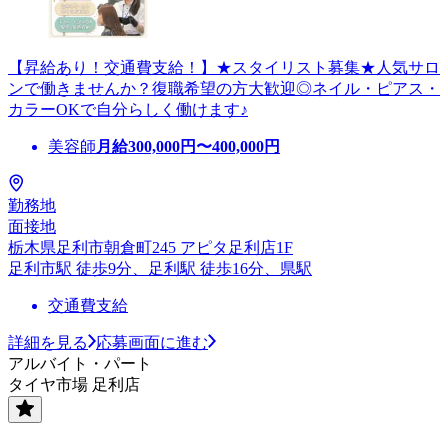
【昇給あり！交通費支給！】★スタイリスト募集★人気サロ
ンで働きませんか？復職希望の方大歓迎◎ネイル・ピアス・
カラーOKで自分らしく働けます♪
美容師
月給
300,000
円〜
400,000
円
勤務地
面接地
栃木県足利市朝倉町245 アピタ足利店1F
足利市駅 徒歩9分、足利駅 徒歩16分、県駅
交通費支給
詳細を見る
応募画面に進む
アルバイト・パート
タイヤ市場 足利店