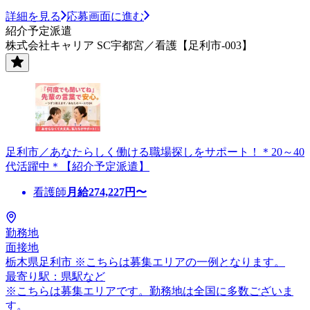
詳細を見る
応募画面に進む
紹介予定派遣
株式会社キャリア SC宇都宮／看護【足利市-003】
足利市／あなたらしく働ける職場探しをサポート！＊20～40
代活躍中＊【紹介予定派遣】
看護師
月給
274,227
円〜
勤務地
面接地
栃木県足利市 ※こちらは募集エリアの一例となります。
最寄り駅：県駅など
※こちらは募集エリアです。勤務地は全国に多数ございま
す。