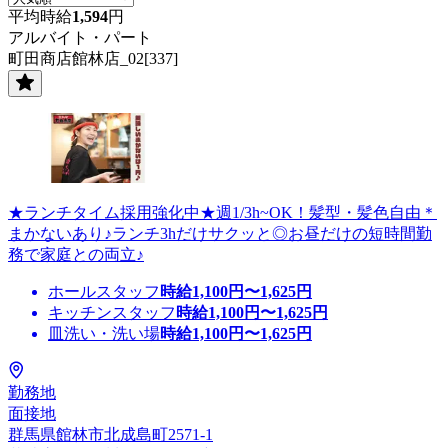
平均時給
1,594
円
アルバイト・パート
町田商店館林店_02[337]
★ランチタイム採用強化中★週1/3h~OK！髪型・髪色自由＊
まかないあり♪ランチ3hだけサクッと◎お昼だけの短時間勤
務で家庭との両立♪
ホールスタッフ
時給
1,100
円〜
1,625
円
キッチンスタッフ
時給
1,100
円〜
1,625
円
皿洗い・洗い場
時給
1,100
円〜
1,625
円
勤務地
面接地
群馬県館林市北成島町2571-1