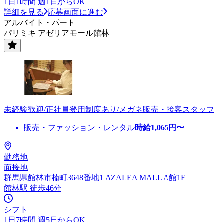
1日1時間 週1日からOK
詳細を見る
応募画面に進む
アルバイト・パート
パリミキ アゼリアモール館林
未経験歓迎/正社員登用制度あり/メガネ販売・接客スタッフ
販売・ファッション・レンタル
時給
1,065
円〜
勤務地
面接地
群馬県館林市楠町3648番地1 AZALEA MALL A館1F
館林駅 徒歩46分
シフト
1日7時間 週5日からOK