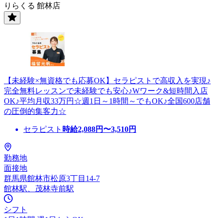
りらくる 館林店
【未経験×無資格でも応募OK】セラピストで高収入を実現♪
完全無料レッスンで未経験でも安心♪Wワーク&短時間入店
OK♪平均月収33万円☆週1日～1時間～でもOK♪全国600店舗
の圧倒的集客力☆
セラピスト
時給
2,088
円〜
3,510
円
勤務地
面接地
群馬県館林市松原3丁目14-7
館林駅、茂林寺前駅
シフト