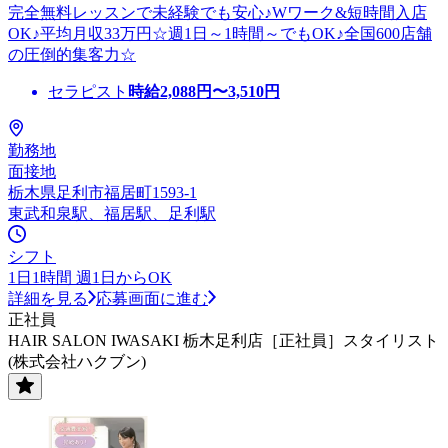
完全無料レッスンで未経験でも安心♪Wワーク&短時間入店
OK♪平均月収33万円☆週1日～1時間～でもOK♪全国600店舗
の圧倒的集客力☆
セラピスト
時給
2,088
円〜
3,510
円
勤務地
面接地
栃木県足利市福居町1593-1
東武和泉駅、福居駅、足利駅
シフト
1日1時間 週1日からOK
詳細を見る
応募画面に進む
正社員
HAIR SALON IWASAKI 栃木足利店［正社員］スタイリスト
(株式会社ハクブン)