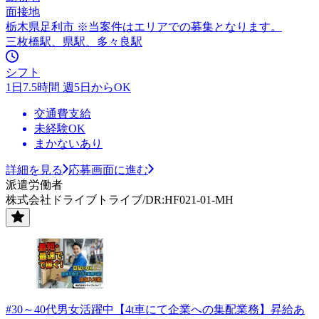
面接地
栃木県足利市 ※当案件はエリアでの募集となります。
三枚橋駅、県駅、多々良駅
シフト
1日7.5時間 週5日からOK
交通費支給
未経験OK
まかないあり
詳細を見る
応募画面に進む
派遣労働者
株式会社ドライブトライブ/DR:HF021-01-MH
#30～40代男女活躍中【4t車にて企業への集配業務】昇給あ