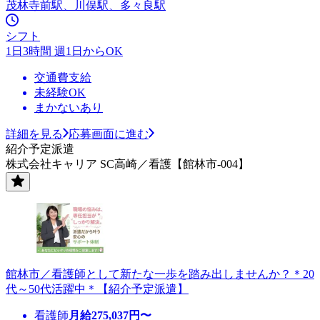
茂林寺前駅、川俣駅、多々良駅
シフト
1日3時間 週1日からOK
交通費支給
未経験OK
まかないあり
詳細を見る
応募画面に進む
紹介予定派遣
株式会社キャリア SC高崎／看護【館林市-004】
館林市／看護師として新たな一歩を踏み出しませんか？＊20
代～50代活躍中＊【紹介予定派遣】
看護師
月給
275,037
円〜