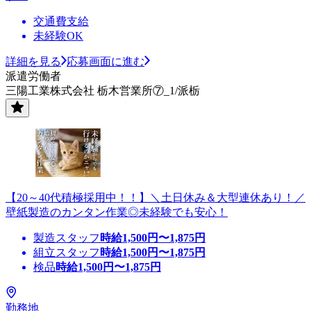
交通費支給
未経験OK
詳細を見る
応募画面に進む
派遣労働者
三陽工業株式会社 栃木営業所⑦_1/派栃
【20～40代積極採用中！！】＼土日休み＆大型連休あり！／
壁紙製造のカンタン作業◎未経験でも安心！
製造スタッフ
時給
1,500
円〜
1,875
円
組立スタッフ
時給
1,500
円〜
1,875
円
検品
時給
1,500
円〜
1,875
円
勤務地