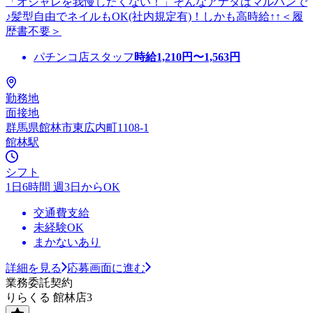
「オシャレを我慢したくない！」そんなアナタはマルハンで
♪髪型自由でネイルもOK(社内規定有)！しかも高時給↑↑＜履
歴書不要＞
パチンコ店スタッフ
時給
1,210
円〜
1,563
円
勤務地
面接地
群馬県館林市東広内町1108-1
館林駅
シフト
1日6時間 週3日からOK
交通費支給
未経験OK
まかないあり
詳細を見る
応募画面に進む
業務委託契約
りらくる 館林店3