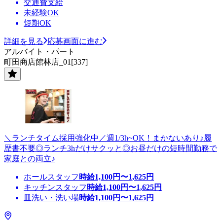
交通費支給
未経験OK
短期OK
詳細を見る
応募画面に進む
アルバイト・パート
町田商店館林店_01[337]
＼ランチタイム採用強化中／週1/3h~OK！まかないあり♪履
歴書不要◎ランチ3hだけサクッと◎お昼だけの短時間勤務で
家庭との両立♪
ホールスタッフ
時給
1,100
円〜
1,625
円
キッチンスタッフ
時給
1,100
円〜
1,625
円
皿洗い・洗い場
時給
1,100
円〜
1,625
円