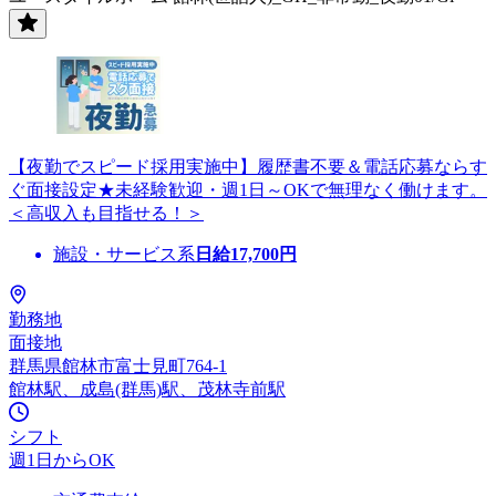
【夜勤でスピード採用実施中】履歴書不要＆電話応募ならす
ぐ面接設定★未経験歓迎・週1日～OKで無理なく働けます。
＜高収入も目指せる！＞
施設・サービス系
日給
17,700
円
勤務地
面接地
群馬県館林市富士見町764-1
館林駅、成島(群馬)駅、茂林寺前駅
シフト
週1日からOK