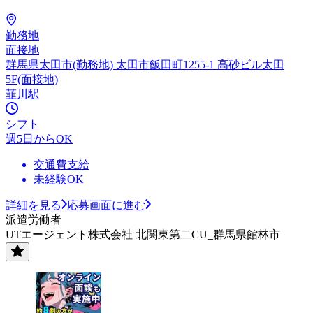
勤務地
面接地
群馬県太田市(勤務地) 太田市飯田町1255-1 高砂ビル太田
5F(面接地)
韮川駅
シフト
週5日からOK
交通費支給
未経験OK
詳細を見る
応募画面に進む
派遣労働者
UTエージェント株式会社 北関東第二CU_群馬県館林市