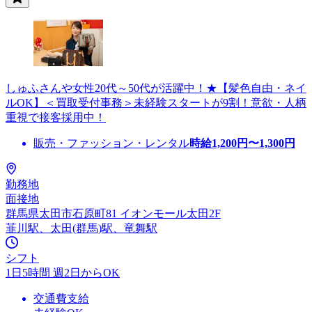
しゅふさんや女性20代～50代が活躍中！★【髪色自由・ネイ
ルOK】＜買取受付事務＞未経験スタートが9割！意欲・人柄
重視で接客採用中！
販売・ファッション・レンタル
時給
1,200
円〜
1,300
円
勤務地
面接地
群馬県太田市石原町81 イオンモール太田2F
韮川駅、太田(群馬)駅、竜舞駅
シフト
1日5時間 週2日からOK
交通費支給