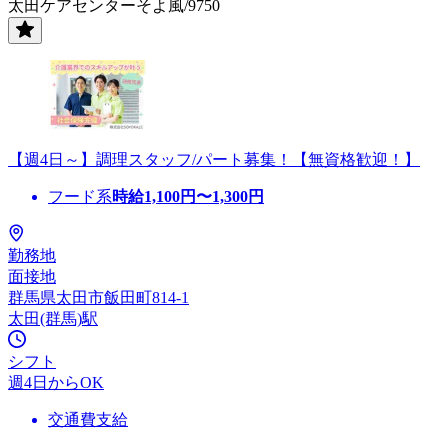
太田ケアセンターそよ風/9750
【週4日～】調理スタッフ/パート募集！【無資格歓迎！】
フード系
時給
1,100
円〜
1,300
円
勤務地
面接地
群馬県太田市飯田町814-1
太田(群馬)駅
シフト
週4日からOK
交通費支給