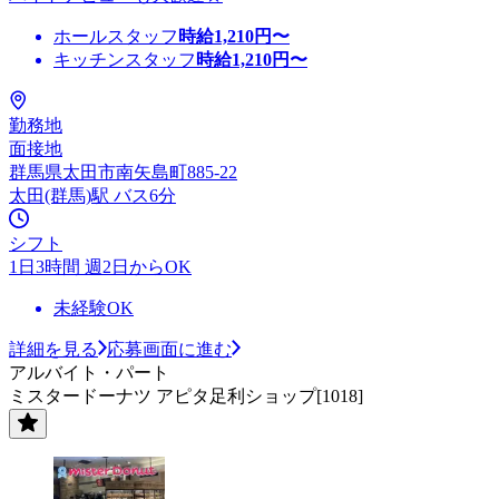
ホールスタッフ
時給
1,210
円〜
キッチンスタッフ
時給
1,210
円〜
勤務地
面接地
群馬県太田市南矢島町885-22
太田(群馬)駅 バス6分
シフト
1日3時間 週2日からOK
未経験OK
詳細を見る
応募画面に進む
アルバイト・パート
ミスタードーナツ アピタ足利ショップ[1018]