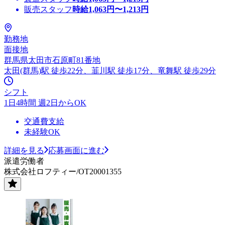
販売スタッフ
時給
1,063
円〜
1,213
円
勤務地
面接地
群馬県太田市石原町81番地
太田(群馬)駅 徒歩22分、韮川駅 徒歩17分、竜舞駅 徒歩29分
シフト
1日4時間 週2日からOK
交通費支給
未経験OK
詳細を見る
応募画面に進む
派遣労働者
株式会社ロフティー/OT20001355