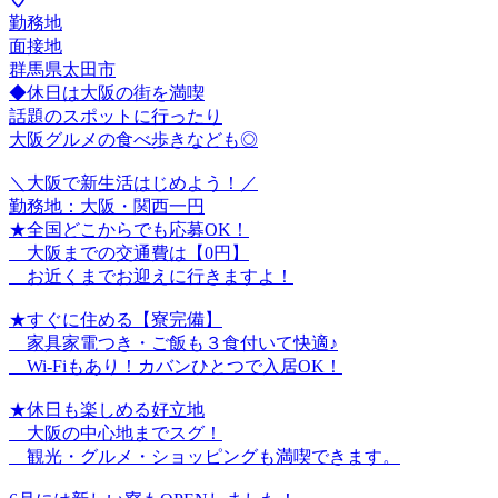
勤務地
面接地
群馬県太田市
◆休日は大阪の街を満喫
話題のスポットに行ったり
大阪グルメの食べ歩きなども◎
＼大阪で新生活はじめよう！／
勤務地：大阪・関西一円
★全国どこからでも応募OK！
大阪までの交通費は【0円】
お近くまでお迎えに行きますよ！
★すぐに住める【寮完備】
家具家電つき・ご飯も３食付いて快適♪
Wi-Fiもあり！カバンひとつで入居OK！
★休日も楽しめる好立地
大阪の中心地までスグ！
観光・グルメ・ショッピングも満喫できます。