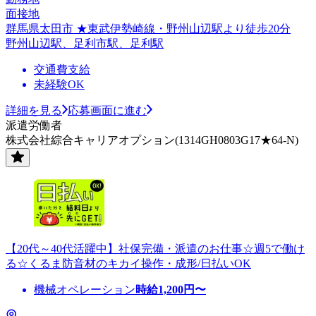
面接地
群馬県太田市 ★東武伊勢崎線・野州山辺駅より徒歩20分
野州山辺駅、足利市駅、足利駅
交通費支給
未経験OK
詳細を見る
応募画面に進む
派遣労働者
株式会社綜合キャリアオプション(1314GH0803G17★64-N)
【20代～40代活躍中】社保完備・派遣のお仕事☆週5で働け
る☆くるま防音材のキカイ操作・成形/日払いOK
機械オペレーション
時給
1,200
円〜