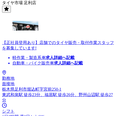
タイヤ市場 足利店
【正社員登用あり】店舗でのタイヤ販売・取付作業スタッフ
を募集しています!
軽作業・製造系
※求人詳細へ記載
自動車・バイク販売
※求人詳細へ記載
勤務地
面接地
栃木県足利市堀込町字宮前250-1
東武和泉駅 徒歩23分、福居駅 徒歩26分、野州山辺駅 徒歩27
分
シフト