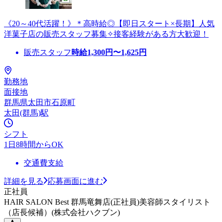
《20～40代活躍！》＊高時給◎【即日スタート×長期】人気
洋菓子店の販売スタッフ募集✧接客経験がある方大歓迎！
販売スタッフ
時給
1,300
円〜
1,625
円
勤務地
面接地
群馬県太田市石原町
太田(群馬)駅
シフト
1日8時間からOK
交通費支給
詳細を見る
応募画面に進む
正社員
HAIR SALON Best 群馬竜舞店(正社員)美容師スタイリスト
（店長候補）(株式会社ハクブン)