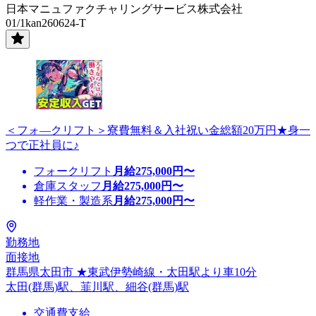
日本マニュファクチャリングサービス株式会社
01/1kan260624-T
＜フォ―クリフト＞寮費無料＆入社祝い金総額20万円★身一
つで正社員に♪
フォークリフト
月給
275,000
円〜
倉庫スタッフ
月給
275,000
円〜
軽作業・製造系
月給
275,000
円〜
勤務地
面接地
群馬県太田市 ★東武伊勢崎線・太田駅より車10分
太田(群馬)駅、韮川駅、細谷(群馬)駅
交通費支給