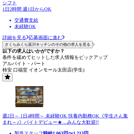
シフト
1日2時間 週1日からOK
交通費支給
未経験OK
詳細を見る
応募画面に進む
さくらみくら韮川キッチンのその他の求人を見る
以下の求人はいかがですか？
条件を緩めてヒットした求人情報をピックアップ
アルバイト・パート
柿安 口福堂 イオンモール太田店(学生)
週2日～ 1日4時間～ 未経験OK 扶養内勤務OK《学生さん集
まれ～♪》バイトデビュー★…みんな大歓迎!!
製造スタッフ
時給
1,063
円〜
1,213
円