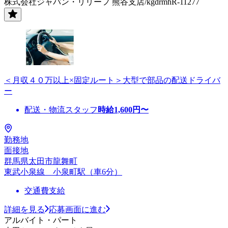
株式会社ジャパン・リリーフ 熊谷支店/kgdrmhR-11277
＜月収４０万以上×固定ルート＞大型で部品の配送ドライバ
ー
配送・物流スタッフ
時給
1,600
円〜
勤務地
面接地
群馬県太田市龍舞町
東武小泉線 小泉町駅（車6分）
交通費支給
詳細を見る
応募画面に進む
アルバイト・パート