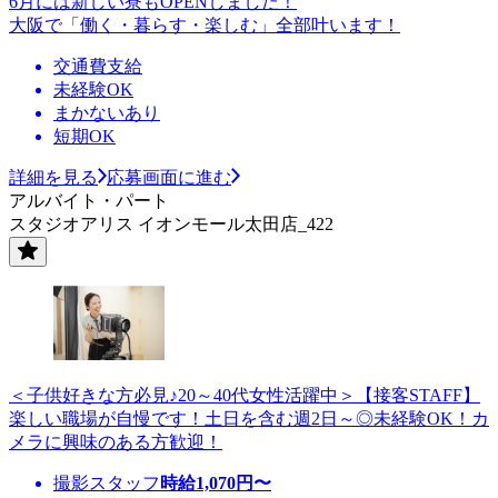
6月には新しい寮もOPENしました！
大阪で「働く・暮らす・楽しむ」全部叶います！
交通費支給
未経験OK
まかないあり
短期OK
詳細を見る
応募画面に進む
アルバイト・パート
スタジオアリス イオンモール太田店_422
＜子供好きな方必見♪20～40代女性活躍中＞【接客STAFF】
楽しい職場が自慢です！土日を含む週2日～◎未経験OK！カ
メラに興味のある方歓迎！
撮影スタッフ
時給
1,070
円〜