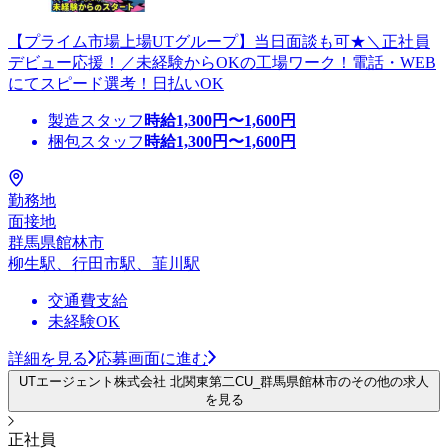
【プライム市場上場UTグループ】当日面談も可★＼正社員
デビュー応援！／未経験からOKの工場ワーク！電話・WEB
にてスピード選考！日払いOK
製造スタッフ
時給
1,300
円〜
1,600
円
梱包スタッフ
時給
1,300
円〜
1,600
円
勤務地
面接地
群馬県館林市
柳生駅、行田市駅、韮川駅
交通費支給
未経験OK
詳細を見る
応募画面に進む
UTエージェント株式会社 北関東第二CU_群馬県館林市のその他の求人
を見る
正社員