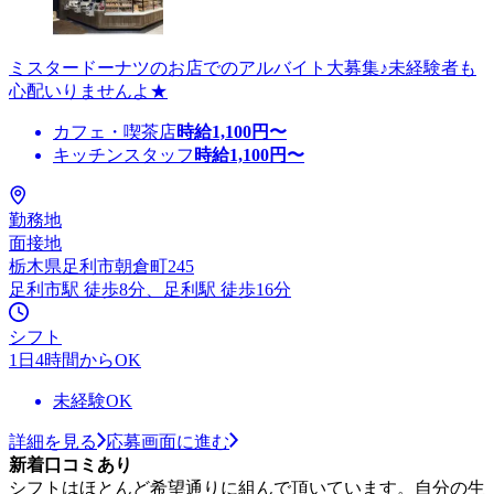
ミスタードーナツのお店でのアルバイト大募集♪未経験者も
心配いりませんよ★
カフェ・喫茶店
時給
1,100
円〜
キッチンスタッフ
時給
1,100
円〜
勤務地
面接地
栃木県足利市朝倉町245
足利市駅 徒歩8分、足利駅 徒歩16分
シフト
1日4時間からOK
未経験OK
詳細を見る
応募画面に進む
新着口コミあり
シフトはほとんど希望通りに組んで頂いています。自分の生