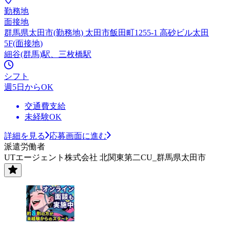
勤務地
面接地
群馬県太田市(勤務地) 太田市飯田町1255-1 高砂ビル太田
5F(面接地)
細谷(群馬)駅、三枚橋駅
シフト
週5日からOK
交通費支給
未経験OK
詳細を見る
応募画面に進む
派遣労働者
UTエージェント株式会社 北関東第二CU_群馬県太田市