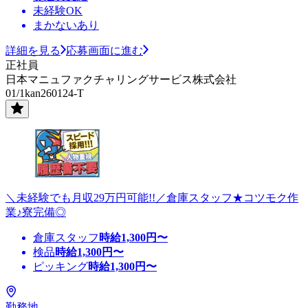
未経験OK
まかないあり
詳細を見る
応募画面に進む
正社員
日本マニュファクチャリングサービス株式会社
01/1kan260124-T
＼未経験でも月収29万円可能!!／倉庫スタッフ★コツモク作
業♪寮完備◎
倉庫スタッフ
時給
1,300
円〜
検品
時給
1,300
円〜
ピッキング
時給
1,300
円〜
勤務地