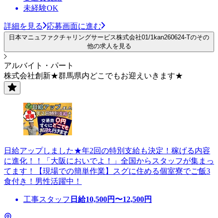
未経験OK
詳細を見る
応募画面に進む
日本マニュファクチャリングサービス株式会社01/1kan260624-Tのその
他の求人を見る
アルバイト・パート
株式会社創新★群馬県内どこでもお迎えいきます★
日給アップしました★年2回の特別支給も決定！稼げる内容
に進化！！「大阪においでよ！」全国からスタッフが集まっ
てます！【現場での簡単作業】スグに住める個室寮でご飯3
食付き！男性活躍中！
工事スタッフ
日給
10,500
円〜
12,500
円