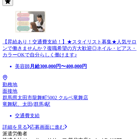
【昇給あり！交通費支給！】★スタイリスト募集★人気サロ
ンで働きませんか？復職希望の方大歓迎◎ネイル・ピアス・
カラーOKで自分らしく働けます♪
美容師
月給
300,000
円〜
400,000
円
勤務地
面接地
群馬県太田市龍舞町5002 クルベ竜舞店
竜舞駅、太田(群馬)駅
交通費支給
詳細を見る
応募画面に進む
派遣労働者