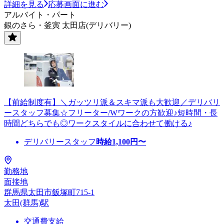
詳細を見る
応募画面に進む
アルバイト・パート
銀のさら・釜寅 太田店(デリバリー)
【前給制度有】＼ガッツリ派＆スキマ派も大歓迎／デリバリ
ースタッフ募集☆フリーター/Wワークの方歓迎♪短時間・長
時間どちらでも◎ワークスタイルに合わせて働ける♪
デリバリースタッフ
時給
1,100
円〜
勤務地
面接地
群馬県太田市飯塚町715-1
太田(群馬)駅
交通費支給