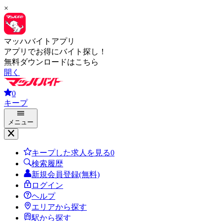
×
マッハバイトアプリ
アプリでお得にバイト探し！
無料ダウンロードはこちら
開く
0
キープ
メニュー
キープした求人を見る
0
検索履歴
新規会員登録(無料)
ログイン
ヘルプ
エリアから探す
駅から探す