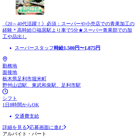
《20～40代活躍！》必須：スーパーや小売店での青果加工の
経験＊高時給◎福居駅より車で5分★スーパー青果部での加
工や品出し
スーパースタッフ
時給
1,500
円〜
1,875
円
勤務地
面接地
栃木県足利市堀米町
野州山辺駅、東武和泉駅、足利市駅
シフト
1日8時間からOK
交通費支給
詳細を見る
応募画面に進む
アルバイト・パート