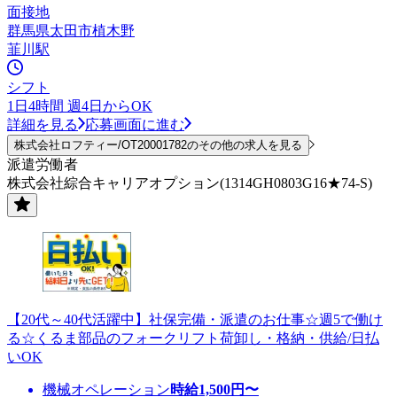
面接地
群馬県太田市植木野
韮川駅
シフト
1日4時間 週4日からOK
詳細を見る
応募画面に進む
株式会社ロフティー/OT20001782のその他の求人を見る
派遣労働者
株式会社綜合キャリアオプション(1314GH0803G16★74-S)
【20代～40代活躍中】社保完備・派遣のお仕事☆週5で働け
る☆くるま部品のフォークリフト荷卸し・格納・供給/日払
いOK
機械オペレーション
時給
1,500
円〜