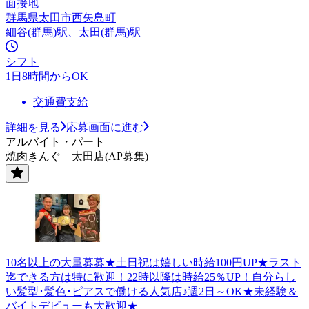
面接地
群馬県太田市西矢島町
細谷(群馬)駅、太田(群馬)駅
シフト
1日8時間からOK
交通費支給
詳細を見る
応募画面に進む
アルバイト・パート
焼肉きんぐ 太田店(AP募集)
10名以上の大量募募★土日祝は嬉しい時給100円UP★ラスト
迄できる方は特に歓迎！22時以降は時給25％UP！自分らし
い髪型･髪色･ピアスで働ける人気店♪週2日～OK★未経験＆
バイトデビューも大歓迎★