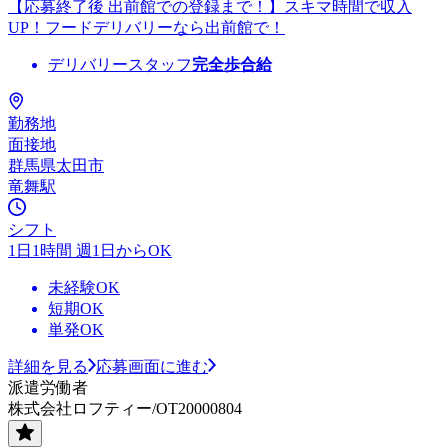
【応募終了後 出前館での登録まで！】スキマ時間で収入
UP！フードデリバリーなら出前館で！
デリバリースタッフ
完全歩合給
勤務地
面接地
群馬県太田市
竜舞駅
シフト
1日1時間 週1日からOK
未経験OK
短期OK
単発OK
詳細を見る
応募画面に進む
派遣労働者
株式会社ロフティー/OT20000804