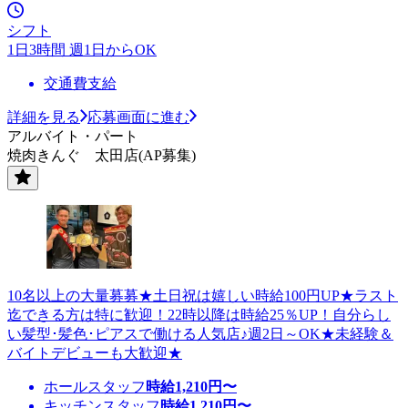
シフト
1日3時間 週1日からOK
交通費支給
詳細を見る
応募画面に進む
アルバイト・パート
焼肉きんぐ 太田店(AP募集)
10名以上の大量募募★土日祝は嬉しい時給100円UP★ラスト
迄できる方は特に歓迎！22時以降は時給25％UP！自分らし
い髪型･髪色･ピアスで働ける人気店♪週2日～OK★未経験＆
バイトデビューも大歓迎★
ホールスタッフ
時給
1,210
円〜
キッチンスタッフ
時給
1,210
円〜