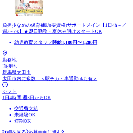
負担少なめの保育補助(要資格)サポートメイン【1日4h～／
週3～ok】★即日勤務・夏休み明けスタートOK
幼児教育スタッフ
時給
1,180
円〜
1,280
円
勤務地
面接地
群馬県太田市
太田市内に多数！＜駅チカ・車通勤okも有＞
シフト
1日4時間 週3日からOK
交通費支給
未経験OK
短期OK
詳細を見る
応募画面に進む