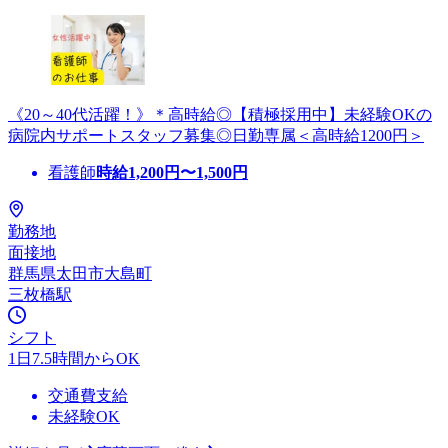
《20～40代活躍！》＊高時給◎【積極採用中】未経験OKの
病院内サポートスタッフ募集◎日勤専属＜高時給1200円＞
看護師
時給
1,200
円〜
1,500
円
勤務地
面接地
群馬県太田市大島町
三枚橋駅
シフト
1日7.5時間からOK
交通費支給
未経験OK