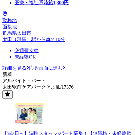
医療・福祉系
時給
1,300
円
勤務地
面接地
群馬県太田市
太田（群馬）駅から車で10分
交通費支給
未経験OK
詳細を見る
応募画面に進む
新着
アルバイト・パート
太田駅前ケアパークそよ風/17376
【週3日～】調理スタッフ/パート募集！【無資格・未経験歓