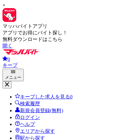
×
マッハバイトアプリ
アプリでお得にバイト探し！
無料ダウンロードはこちら
開く
0
キープ
メニュー
キープした求人を見る
0
検索履歴
新規会員登録(無料)
ログイン
ヘルプ
エリアから探す
駅から探す