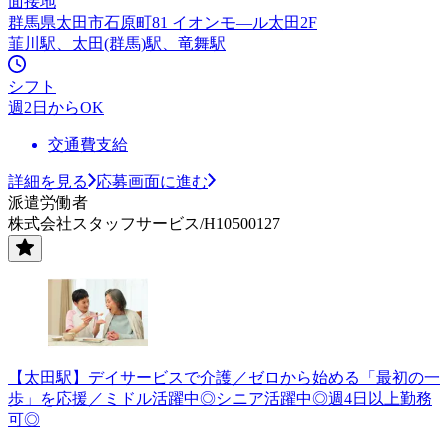
面接地
群馬県太田市石原町81 イオンモ—ル太田2F
韮川駅、太田(群馬)駅、竜舞駅
シフト
週2日からOK
交通費支給
詳細を見る
応募画面に進む
派遣労働者
株式会社スタッフサービス/H10500127
【太田駅】デイサービスで介護／ゼロから始める「最初の一
歩」を応援／ミドル活躍中◎シニア活躍中◎週4日以上勤務
可◎