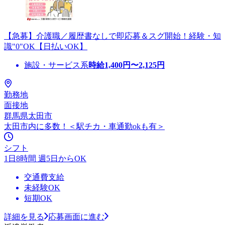
【急募】介護職／履歴書なしで即応募＆スグ開始！経験・知
識"0"OK【日払いOK】
施設・サービス系
時給
1,400
円〜
2,125
円
勤務地
面接地
群馬県太田市
太田市内に多数！＜駅チカ・車通勤okも有＞
シフト
1日8時間 週5日からOK
交通費支給
未経験OK
短期OK
詳細を見る
応募画面に進む