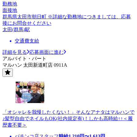
勤務地
面接地
群馬県太田市朝日町 ※詳細な勤務地につきましては、応募
後にお問合せください
太田(群馬)駅
交通費支給
詳細を見る
応募画面に進む
アルバイト・パート
マルハン 太田新道町店 0911A
「オシャレを我慢したくない！」そんなアナタはマルハンで
♪髪型自由でネイルもOK(社内規定有)！しかも高時給↑↑＜履
歴書不要＞
パチンコ店スタッフ
時給
1,210
円〜
1,613
円