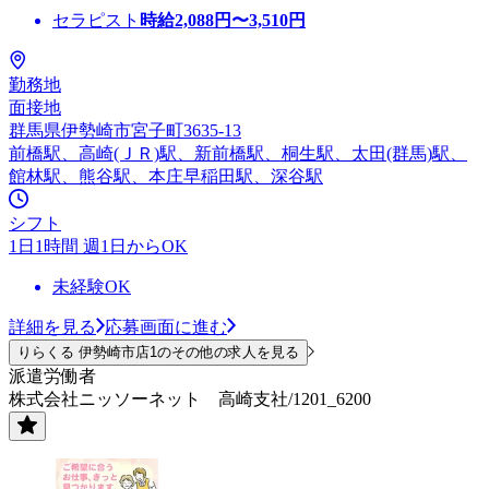
セラピスト
時給
2,088
円〜
3,510
円
勤務地
面接地
群馬県伊勢崎市宮子町3635-13
前橋駅、高崎(ＪＲ)駅、新前橋駅、桐生駅、太田(群馬)駅、
館林駅、熊谷駅、本庄早稲田駅、深谷駅
シフト
1日1時間 週1日からOK
未経験OK
詳細を見る
応募画面に進む
りらくる 伊勢崎市店1のその他の求人を見る
派遣労働者
株式会社ニッソーネット 高崎支社/1201_6200