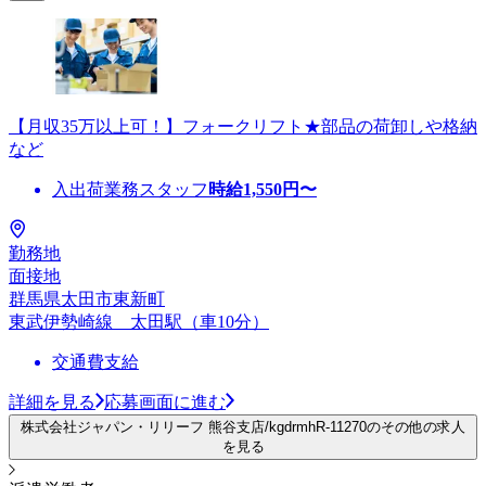
【月収35万以上可！】フォークリフト★部品の荷卸しや格納
など
入出荷業務スタッフ
時給
1,550
円〜
勤務地
面接地
群馬県太田市東新町
東武伊勢崎線 太田駅（車10分）
交通費支給
詳細を見る
応募画面に進む
株式会社ジャパン・リリーフ 熊谷支店/kgdrmhR-11270のその他の求人
を見る