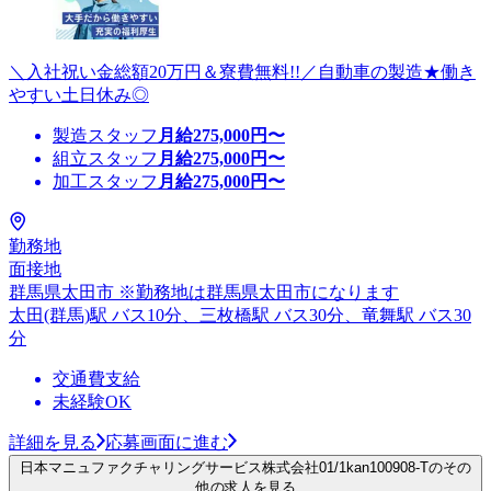
＼入社祝い金総額20万円＆寮費無料!!／自動車の製造★働き
やすい土日休み◎
製造スタッフ
月給
275,000
円〜
組立スタッフ
月給
275,000
円〜
加工スタッフ
月給
275,000
円〜
勤務地
面接地
群馬県太田市 ※勤務地は群馬県太田市になります
太田(群馬)駅 バス10分、三枚橋駅 バス30分、竜舞駅 バス30
分
交通費支給
未経験OK
詳細を見る
応募画面に進む
日本マニュファクチャリングサービス株式会社01/1kan100908-Tのその
他の求人を見る