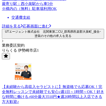
最寄り駅：西小泉駅から車5分
※構内の（無料）駐車場利用OK
交通費支給
詳細を見る
応募画面に進む
UTエージェント株式会社 北関東第二CU_群馬県邑楽郡大泉町_接合･
塗装のその他の求人を見る
業務委託契約
りらくる 伊勢崎市店1
【未経験から高収入セラピストに】無資格でも応募OK！完
全無料レッスンで未経験でも安心♪週1日～1時間～OK！好き
な時間に働ける♪60分最大3510円★週20時間以上入店できる
方大歓迎♪