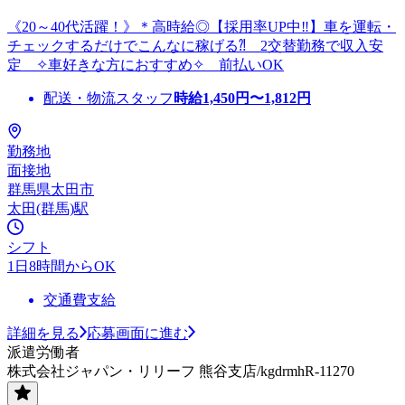
《20～40代活躍！》＊高時給◎【採用率UP中‼】車を運転・
チェックするだけでこんなに稼げる⁈ 2交替勤務で収入安
定 ✧車好きな方におすすめ✧ 前払いOK
配送・物流スタッフ
時給
1,450
円〜
1,812
円
勤務地
面接地
群馬県太田市
太田(群馬)駅
シフト
1日8時間からOK
交通費支給
詳細を見る
応募画面に進む
派遣労働者
株式会社ジャパン・リリーフ 熊谷支店/kgdrmhR-11270