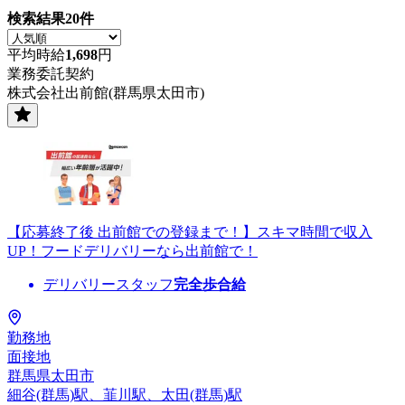
検索結果
20
件
平均時給
1,698
円
業務委託契約
株式会社出前館(群馬県太田市)
【応募終了後 出前館での登録まで！】スキマ時間で収入
UP！フードデリバリーなら出前館で！
デリバリースタッフ
完全歩合給
勤務地
面接地
群馬県太田市
細谷(群馬)駅、韮川駅、太田(群馬)駅