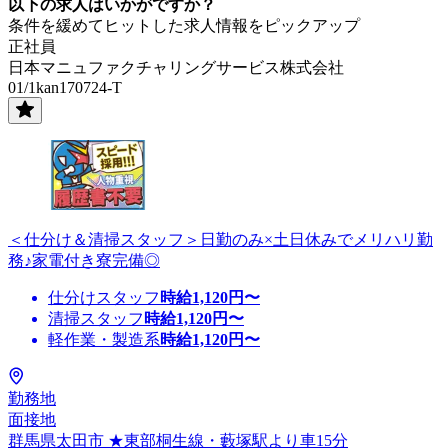
以下の求人はいかがですか？
条件を緩めてヒットした求人情報をピックアップ
正社員
日本マニュファクチャリングサービス株式会社
01/1kan170724-T
＜仕分け＆清掃スタッフ＞日勤のみ×土日休みでメリハリ勤
務♪家電付き寮完備◎
仕分けスタッフ
時給
1,120
円〜
清掃スタッフ
時給
1,120
円〜
軽作業・製造系
時給
1,120
円〜
勤務地
面接地
群馬県太田市 ★東部桐生線・藪塚駅より車15分