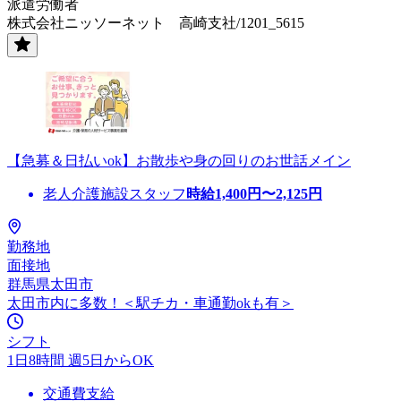
派遣労働者
株式会社ニッソーネット 高崎支社/1201_5615
【急募＆日払いok】お散歩や身の回りのお世話メイン
老人介護施設スタッフ
時給
1,400
円〜
2,125
円
勤務地
面接地
群馬県太田市
太田市内に多数！＜駅チカ・車通勤okも有＞
シフト
1日8時間 週5日からOK
交通費支給