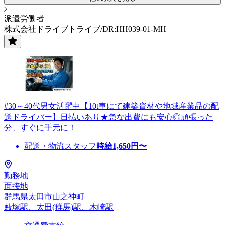
派遣労働者
株式会社ドライブトライブ/DR:HH039-01-MH
#30～40代男女活躍中【10t車にて建築資材や地域産業品の配
送ドライバー】日払いあり★急な出費にも安心◎頑張った
分、すぐに手元に！
配送・物流スタッフ
時給
1,650
円〜
勤務地
面接地
群馬県太田市山之神町
藪塚駅、太田(群馬)駅、木崎駅