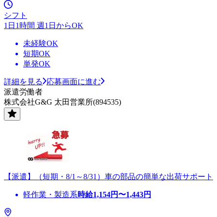
シフト
1日1時間 週1日からOK
未経験OK
短期OK
単発OK
詳細を見る
応募画面に進む
派遣労働者
株式会社G&G 太田営業所(894535)
【派遣】（短期・8/1～8/31）車の部品の簡単な出荷サポート
軽作業・製造系
時給
1,154
円〜
1,443
円