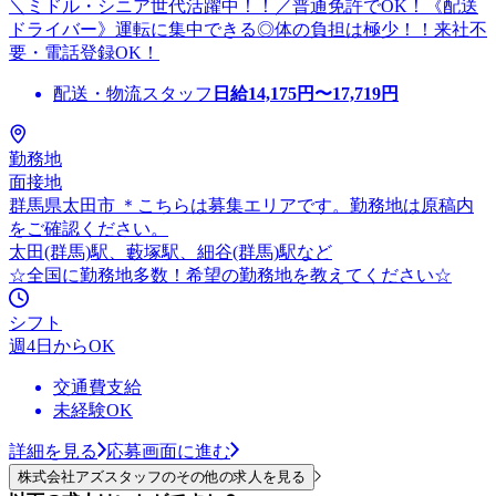
＼ミドル・シニア世代活躍中！！／普通免許でOK！《配送
ドライバー》運転に集中できる◎体の負担は極少！！来社不
要・電話登録OK！
配送・物流スタッフ
日給
14,175
円〜
17,719
円
勤務地
面接地
群馬県太田市 ＊こちらは募集エリアです。勤務地は原稿内
をご確認ください。
太田(群馬)駅、藪塚駅、細谷(群馬)駅など
☆全国に勤務地多数！希望の勤務地を教えてください☆
シフト
週4日からOK
交通費支給
未経験OK
詳細を見る
応募画面に進む
株式会社アズスタッフのその他の求人を見る