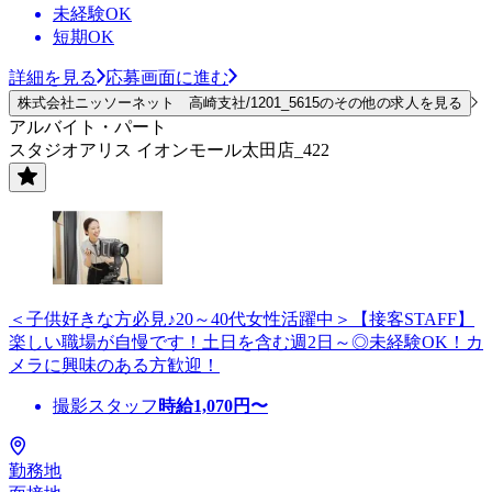
未経験OK
短期OK
詳細を見る
応募画面に進む
株式会社ニッソーネット 高崎支社/1201_5615のその他の求人を見る
アルバイト・パート
スタジオアリス イオンモール太田店_422
＜子供好きな方必見♪20～40代女性活躍中＞【接客STAFF】
楽しい職場が自慢です！土日を含む週2日～◎未経験OK！カ
メラに興味のある方歓迎！
撮影スタッフ
時給
1,070
円〜
勤務地