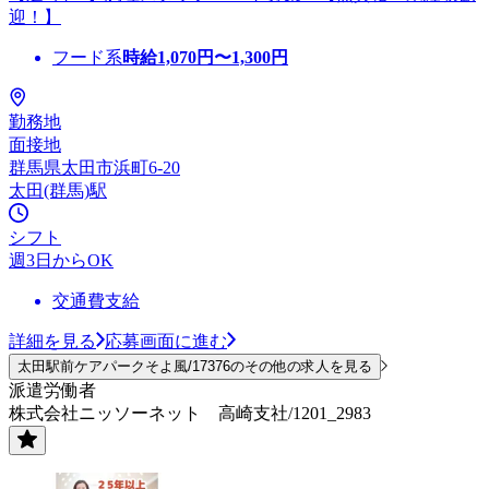
迎！】
フード系
時給
1,070
円〜
1,300
円
勤務地
面接地
群馬県太田市浜町6-20
太田(群馬)駅
シフト
週3日からOK
交通費支給
詳細を見る
応募画面に進む
太田駅前ケアパークそよ風/17376のその他の求人を見る
派遣労働者
株式会社ニッソーネット 高崎支社/1201_2983