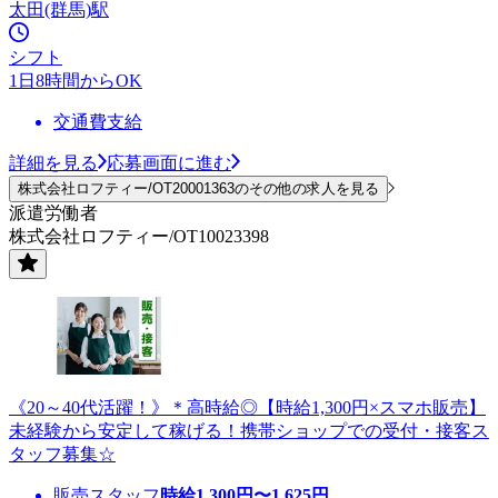
太田(群馬)駅
シフト
1日8時間からOK
交通費支給
詳細を見る
応募画面に進む
株式会社ロフティー/OT20001363のその他の求人を見る
派遣労働者
株式会社ロフティー/OT10023398
《20～40代活躍！》＊高時給◎【時給1,300円×スマホ販売】
未経験から安定して稼げる！携帯ショップでの受付・接客ス
タッフ募集☆
販売スタッフ
時給
1,300
円〜
1,625
円