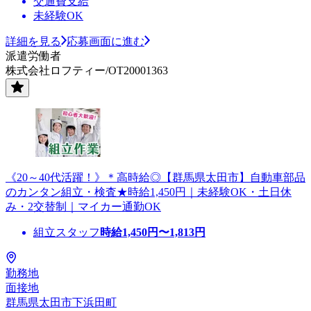
交通費支給
未経験OK
詳細を見る
応募画面に進む
派遣労働者
株式会社ロフティー/OT20001363
《20～40代活躍！》＊高時給◎【群馬県太田市】自動車部品
のカンタン組立・検査★時給1,450円｜未経験OK・土日休
み・2交替制｜マイカー通勤OK
組立スタッフ
時給
1,450
円〜
1,813
円
勤務地
面接地
群馬県太田市下浜田町