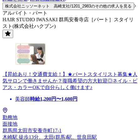
株式会社ニッソーネット 高崎支社/1201_2983のその他の求人を見る
アルバイト・パート
HAIR STUDIO IWASAKI 群馬安養寺店［パート］スタイリ
スト(株式会社ハクブン)
【昇給あり！交通費支給！】★パートスタイリスト募集★人
気サロンで働きませんか？復職希望の方大歓迎◎ネイル・ピ
アス・カラーOKで自分らしく働けます♪
美容師
時給
1,200
円〜
1,600
円
勤務地
面接地
群馬県太田市安養寺町17-1
木崎駅 徒歩13分、太田(群馬)駅、世良田駅