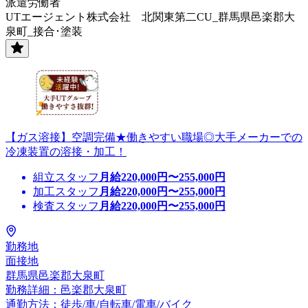
派遣労働者
UTエージェント株式会社 北関東第二CU_群馬県邑楽郡大
泉町_接合･塗装
【ガス溶接】空調完備★働きやすい職場◎大手メーカーでの
冷凍装置の溶接・加工！
組立スタッフ
月給
220,000
円〜
255,000
円
加工スタッフ
月給
220,000
円〜
255,000
円
検査スタッフ
月給
220,000
円〜
255,000
円
勤務地
面接地
群馬県邑楽郡大泉町
勤務詳細：邑楽郡大泉町
通勤方法：徒歩/車/自転車/電車/バイク