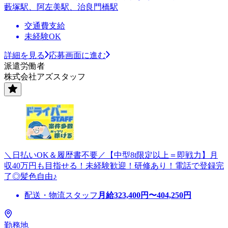
藪塚駅、阿左美駅、治良門橋駅
交通費支給
未経験OK
詳細を見る
応募画面に進む
派遣労働者
株式会社アズスタッフ
＼日払いOK＆履歴書不要／【中型8t限定以上＝即戦力】月
収40万円も目指せる！未経験歓迎！研修あり！電話で登録完
了◎髪色自由♪
配送・物流スタッフ
月給
323,400
円〜
404,250
円
勤務地