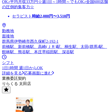
OK♪平均月収33万円☆週1日～1時間～でもOK♪全国600店舗
の圧倒的集客力☆
セラピスト
時給
2,088
円〜
3,510
円
勤務地
面接地
群馬県伊勢崎市西久保町2-192-1
前橋駅、新前橋駅、高崎(ＪＲ)駅、桐生駅、太田(群馬)駅、
館林駅、熊谷駅、本庄早稲田駅、深谷駅
シフト
1日1時間 週1日からOK
詳細を見る
応募画面に進む
業務委託契約
りらくる 太田店