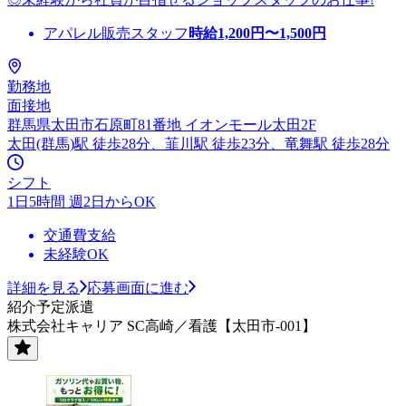
アパレル販売スタッフ
時給
1,200
円〜
1,500
円
勤務地
面接地
群馬県太田市石原町81番地 イオンモール太田2F
太田(群馬)駅 徒歩28分、韮川駅 徒歩23分、竜舞駅 徒歩28分
シフト
1日5時間 週2日からOK
交通費支給
未経験OK
詳細を見る
応募画面に進む
紹介予定派遣
株式会社キャリア SC高崎／看護【太田市-001】