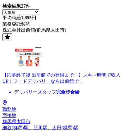
検索結果
27
件
平均時給
1,855
円
業務委託契約
株式会社出前館(群馬県太田市)
【応募終了後 出前館での登録まで！】スキマ時間で収入
UP！フードデリバリーなら出前館で！
デリバリースタッフ
完全歩合給
勤務地
面接地
群馬県太田市
細谷(群馬)駅、韮川駅、太田(群馬)駅