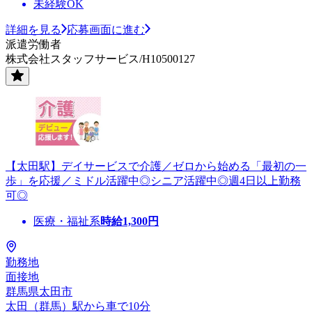
未経験OK
詳細を見る
応募画面に進む
派遣労働者
株式会社スタッフサービス/H10500127
【太田駅】デイサービスで介護／ゼロから始める「最初の一
歩」を応援／ミドル活躍中◎シニア活躍中◎週4日以上勤務
可◎
医療・福祉系
時給
1,300
円
勤務地
面接地
群馬県太田市
太田（群馬）駅から車で10分