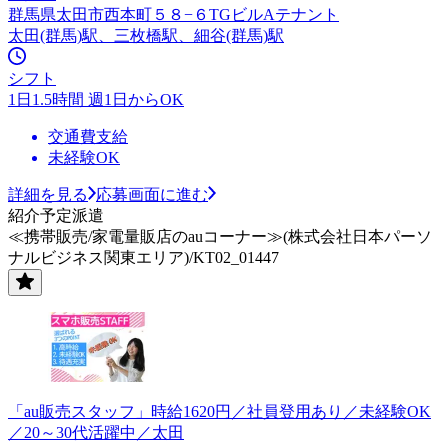
群馬県太田市西本町５８−６TGビルAテナント
太田(群馬)駅、三枚橋駅、細谷(群馬)駅
シフト
1日1.5時間 週1日からOK
交通費支給
未経験OK
詳細を見る
応募画面に進む
紹介予定派遣
≪携帯販売/家電量販店のauコーナー≫(株式会社日本パーソ
ナルビジネス関東エリア)/KT02_01447
「au販売スタッフ」時給1620円／社員登用あり／未経験OK
／20～30代活躍中／太田