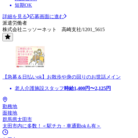
短期OK
詳細を見る
応募画面に進む
派遣労働者
株式会社ニッソーネット 高崎支社/1201_5615
【急募＆日払いok】お散歩や身の回りのお世話メイン
老人介護施設スタッフ
時給
1,400
円〜
2,125
円
勤務地
面接地
群馬県太田市
太田市内に多数！＜駅チカ・車通勤okも有＞