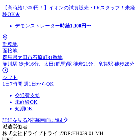
【高時給1,300円！】イオンの試食販売・PRスタッフ！未経
験OK★
デモンストレーター
時給
1,300
円〜
勤務地
面接地
群馬県太田市石原町81番地
韮川駅 徒歩16分、太田(群馬)駅 徒歩21分、竜舞駅 徒歩28分
シフト
1日7時間 週1日からOK
交通費支給
未経験OK
短期OK
詳細を見る
応募画面に進む
派遣労働者
株式会社ドライブトライブ/DR:HH039-01-MH