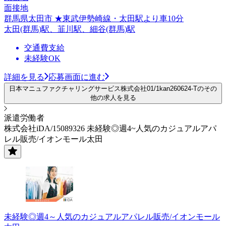
面接地
群馬県太田市 ★東武伊勢崎線・太田駅より車10分
太田(群馬)駅、韮川駅、細谷(群馬)駅
交通費支給
未経験OK
詳細を見る
応募画面に進む
日本マニュファクチャリングサービス株式会社01/1kan260624-Tのその
他の求人を見る
派遣労働者
株式会社iDA/15089326 未経験◎週4~人気のカジュアルアパ
レル販売/イオンモール太田
未経験◎週4～人気のカジュアルアパレル販売/イオンモール