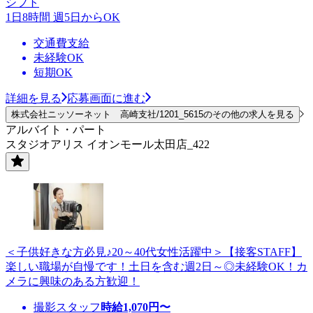
シフト
1日8時間 週5日からOK
交通費支給
未経験OK
短期OK
詳細を見る
応募画面に進む
株式会社ニッソーネット 高崎支社/1201_5615のその他の求人を見る
アルバイト・パート
スタジオアリス イオンモール太田店_422
＜子供好きな方必見♪20～40代女性活躍中＞【接客STAFF】
楽しい職場が自慢です！土日を含む週2日～◎未経験OK！カ
メラに興味のある方歓迎！
撮影スタッフ
時給
1,070
円〜