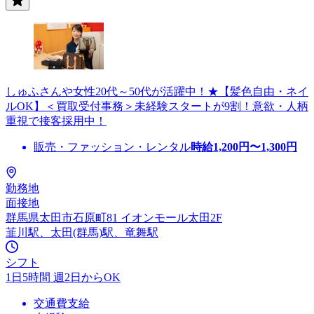
しゅふさんや女性20代～50代が活躍中！★【髪色自由・ネイ
ルOK】＜買取受付事務＞未経験スタートが9割！意欲・人柄
重視で接客採用中！
販売・ファッション・レンタル
時給
1,200
円〜
1,300
円
勤務地
面接地
群馬県太田市石原町81 イオンモール太田2F
韮川駅、太田(群馬)駅、竜舞駅
シフト
1日5時間 週2日からOK
交通費支給