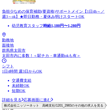
負担少なめの保育補助(要資格)サポートメイン【1日4h～／
週3～ok】★即日勤務・夏休み明けスタートOK
幼児教育スタッフ
時給
1,180
円〜
1,280
円
勤務地
面接地
群馬県太田市
太田市内に多数！＜駅チカ・車通勤okも有＞
シフト
1日4時間 週3日からOK
交通費支給
未経験OK
短期OK
詳細を見る
応募画面に進む
株式会社ニッソーネット 高崎支社/1201_2983のその他の求人を見る