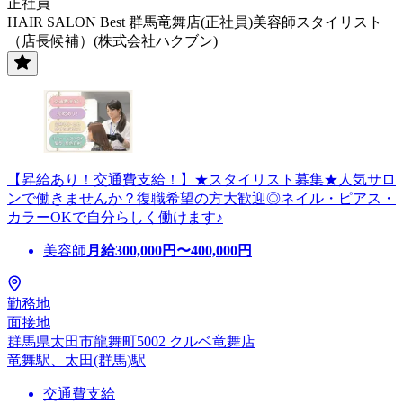
正社員
HAIR SALON Best 群馬竜舞店(正社員)美容師スタイリスト
（店長候補）(株式会社ハクブン)
【昇給あり！交通費支給！】★スタイリスト募集★人気サロ
ンで働きませんか？復職希望の方大歓迎◎ネイル・ピアス・
カラーOKで自分らしく働けます♪
美容師
月給
300,000
円〜
400,000
円
勤務地
面接地
群馬県太田市龍舞町5002 クルベ竜舞店
竜舞駅、太田(群馬)駅
交通費支給