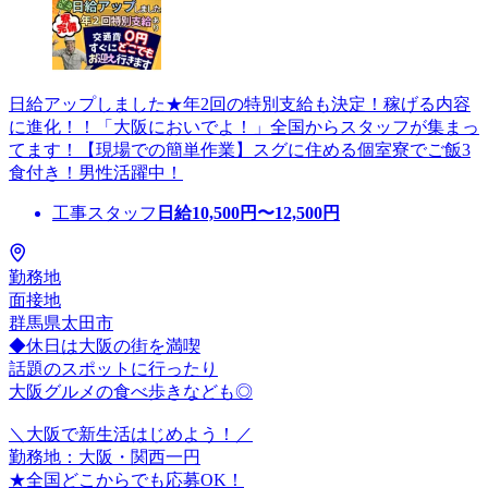
日給アップしました★年2回の特別支給も決定！稼げる内容
に進化！！「大阪においでよ！」全国からスタッフが集まっ
てます！【現場での簡単作業】スグに住める個室寮でご飯3
食付き！男性活躍中！
工事スタッフ
日給
10,500
円〜
12,500
円
勤務地
面接地
群馬県太田市
◆休日は大阪の街を満喫
話題のスポットに行ったり
大阪グルメの食べ歩きなども◎
＼大阪で新生活はじめよう！／
勤務地：大阪・関西一円
★全国どこからでも応募OK！