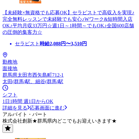
【未経験×無資格でも応募OK】セラピストで高収入を実現♪
完全無料レッスンで未経験でも安心♪Wワーク&短時間入店
OK♪平均月収33万円☆週1日～1時間～でもOK♪全国600店舗
の圧倒的集客力☆
セラピスト
時給
2,088
円〜
3,510
円
勤務地
面接地
群馬県太田市西矢島町712-1
太田(群馬)駅、細谷(群馬)駅
シフト
1日1時間 週1日からOK
詳細を見る
応募画面に進む
アルバイト・パート
株式会社創新★群馬県内どこでもお迎えいきます★