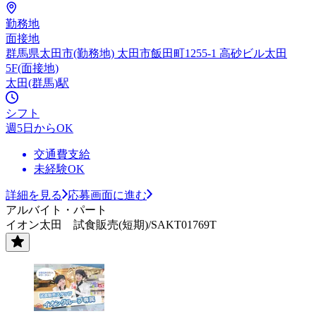
勤務地
面接地
群馬県太田市(勤務地) 太田市飯田町1255-1 高砂ビル太田
5F(面接地)
太田(群馬)駅
シフト
週5日からOK
交通費支給
未経験OK
詳細を見る
応募画面に進む
アルバイト・パート
イオン太田 試食販売(短期)/SAKT01769T