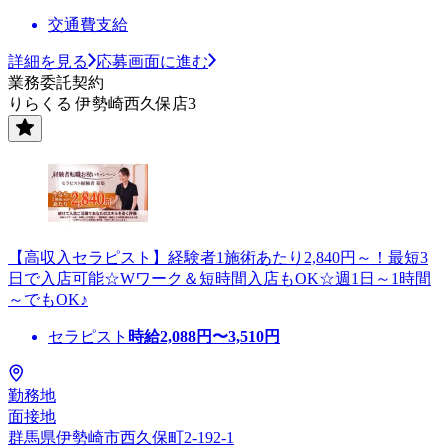
交通費支給
詳細を見る
応募画面に進む
業務委託契約
りらくる 伊勢崎西久保店3
【高収入セラピスト】経験者1施術あたり2,840円～！最短3
日で入店可能☆Wワーク＆短時間入店もOK☆週1日～1時間
～でもOK♪
セラピスト
時給
2,088
円〜
3,510
円
勤務地
面接地
群馬県伊勢崎市西久保町2-192-1