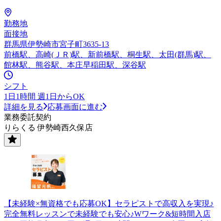
勤務地
面接地
群馬県伊勢崎市宮子町3635-13
前橋駅、高崎(ＪＲ)駅、新前橋駅、桐生駅、太田(群馬)駅、
館林駅、熊谷駅、本庄早稲田駅、深谷駅
シフト
1日1時間 週1日からOK
詳細を見る
応募画面に進む
業務委託契約
りらくる 伊勢崎西久保店
【未経験×無資格でも応募OK】セラピストで高収入を実現♪
完全無料レッスンで未経験でも安心♪Wワーク&短時間入店