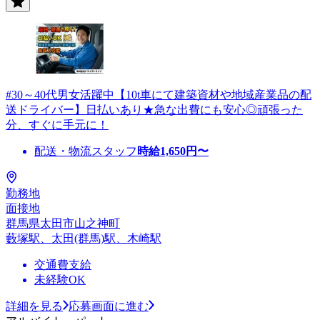
#30～40代男女活躍中【10t車にて建築資材や地域産業品の配
送ドライバー】日払いあり★急な出費にも安心◎頑張った
分、すぐに手元に！
配送・物流スタッフ
時給
1,650
円〜
勤務地
面接地
群馬県太田市山之神町
藪塚駅、太田(群馬)駅、木崎駅
交通費支給
未経験OK
詳細を見る
応募画面に進む