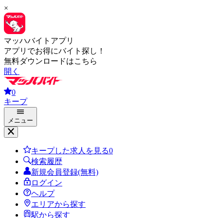
×
マッハバイトアプリ
アプリでお得にバイト探し！
無料ダウンロードはこちら
開く
0
キープ
メニュー
キープした求人を見る
0
検索履歴
新規会員登録(無料)
ログイン
ヘルプ
エリアから探す
駅から探す