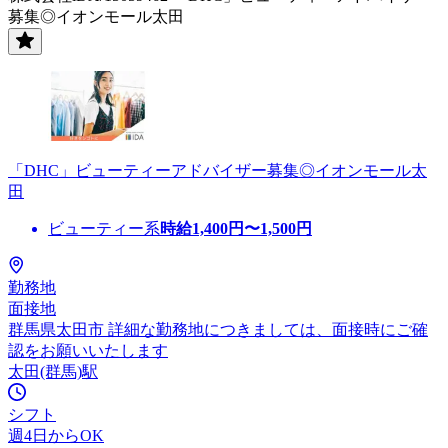
募集◎イオンモール太田
「DHC」ビューティーアドバイザー募集◎イオンモール太
田
ビューティー系
時給
1,400
円〜
1,500
円
勤務地
面接地
群馬県太田市 詳細な勤務地につきましては、面接時にご確
認をお願いいたします
太田(群馬)駅
シフト
週4日からOK