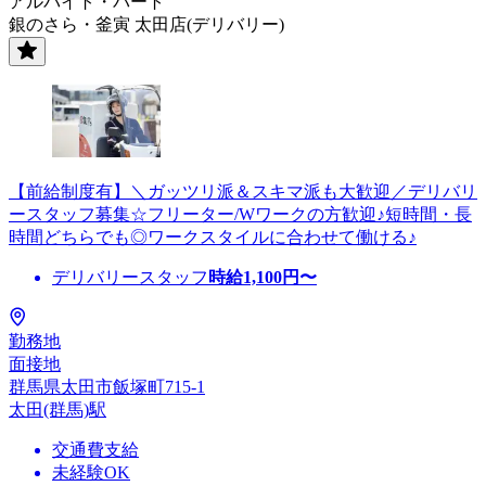
アルバイト・パート
銀のさら・釜寅 太田店(デリバリー)
【前給制度有】＼ガッツリ派＆スキマ派も大歓迎／デリバリ
ースタッフ募集☆フリーター/Wワークの方歓迎♪短時間・長
時間どちらでも◎ワークスタイルに合わせて働ける♪
デリバリースタッフ
時給
1,100
円〜
勤務地
面接地
群馬県太田市飯塚町715-1
太田(群馬)駅
交通費支給
未経験OK