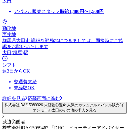
太田
アパレル販売スタッフ
時給
1,400
円〜
1,500
円
勤務地
面接地
群馬県太田市 詳細な勤務地につきましては、面接時にご確
認をお願いいたします
太田(群馬)駅
シフト
週3日からOK
交通費支給
未経験OK
詳細を見る
応募画面に進む
株式会社iDA/15089326 未経験◎週4~人気のカジュアルアパレル販売/イ
オンモール太田のその他の求人を見る
派遣労働者
株式会社iDA/15059462 「DHC」ビューティーアドバイザー