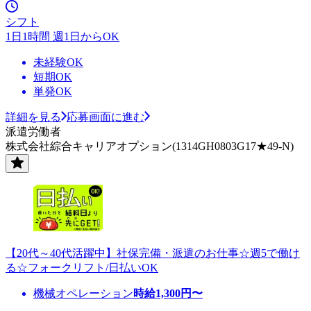
シフト
1日1時間 週1日からOK
未経験OK
短期OK
単発OK
詳細を見る
応募画面に進む
派遣労働者
株式会社綜合キャリアオプション(1314GH0803G17★49-N)
【20代～40代活躍中】社保完備・派遣のお仕事☆週5で働け
る☆フォークリフト/日払いOK
機械オペレーション
時給
1,300
円〜