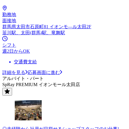
勤務地
面接地
群馬県太田市石原町81 イオンモ—ル太田2F
韮川駅、太田(群馬)駅、竜舞駅
シフト
週2日からOK
交通費支給
詳細を見る
応募画面に進む
アルバイト・パート
SpRay PREMIUM イオンモール太田店
◎未経験から社員が目指せるショップスタッフのお仕事!