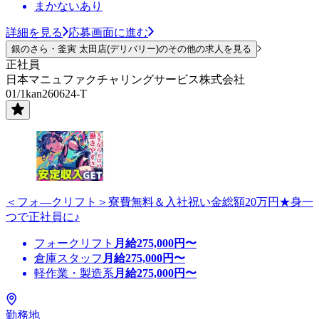
まかないあり
詳細を見る
応募画面に進む
銀のさら・釜寅 太田店(デリバリー)のその他の求人を見る
正社員
日本マニュファクチャリングサービス株式会社
01/1kan260624-T
＜フォ―クリフト＞寮費無料＆入社祝い金総額20万円★身一
つで正社員に♪
フォークリフト
月給
275,000
円〜
倉庫スタッフ
月給
275,000
円〜
軽作業・製造系
月給
275,000
円〜
勤務地