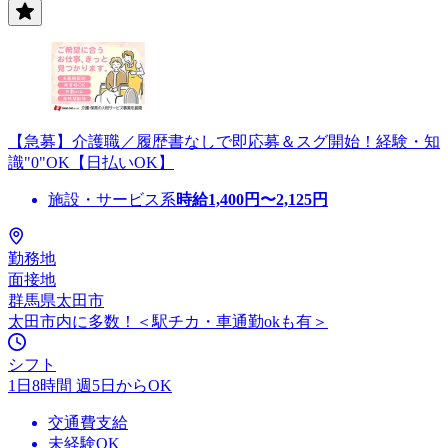
【急募】介護職／履歴書なしで即応募＆スグ開始！経験・知
識"0"OK【日払いOK】
施設・サービス系
時給
1,400
円〜
2,125
円
勤務地
面接地
群馬県太田市
太田市内に多数！＜駅チカ・車通勤okも有＞
シフト
1日8時間 週5日からOK
交通費支給
未経験OK