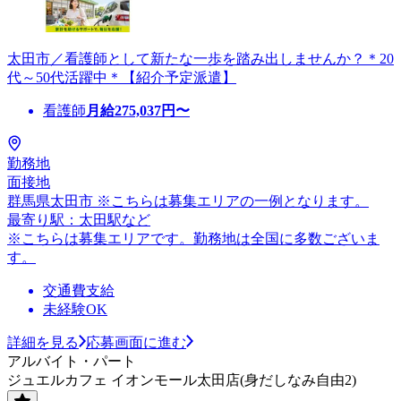
太田市／看護師として新たな一歩を踏み出しませんか？＊20
代～50代活躍中＊【紹介予定派遣】
看護師
月給
275,037
円〜
勤務地
面接地
群馬県太田市 ※こちらは募集エリアの一例となります。
最寄り駅：太田駅など
※こちらは募集エリアです。勤務地は全国に多数ございま
す。
交通費支給
未経験OK
詳細を見る
応募画面に進む
アルバイト・パート
ジュエルカフェ イオンモール太田店(身だしなみ自由2)