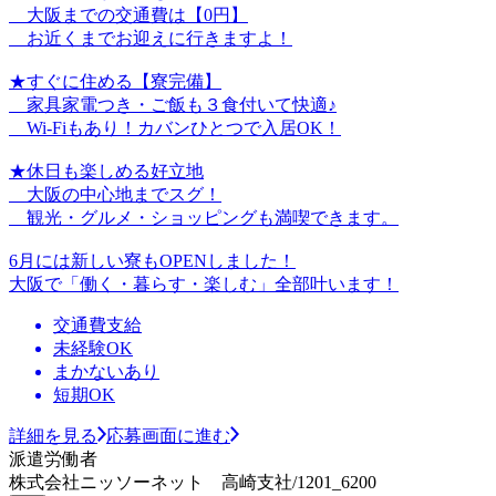
大阪までの交通費は【0円】
お近くまでお迎えに行きますよ！
★すぐに住める【寮完備】
家具家電つき・ご飯も３食付いて快適♪
Wi-Fiもあり！カバンひとつで入居OK！
★休日も楽しめる好立地
大阪の中心地までスグ！
観光・グルメ・ショッピングも満喫できます。
6月には新しい寮もOPENしました！
大阪で「働く・暮らす・楽しむ」全部叶います！
交通費支給
未経験OK
まかないあり
短期OK
詳細を見る
応募画面に進む
派遣労働者
株式会社ニッソーネット 高崎支社/1201_6200