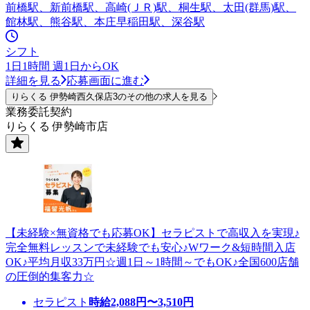
前橋駅、新前橋駅、高崎(ＪＲ)駅、桐生駅、太田(群馬)駅、
館林駅、熊谷駅、本庄早稲田駅、深谷駅
シフト
1日1時間 週1日からOK
詳細を見る
応募画面に進む
りらくる 伊勢崎西久保店3のその他の求人を見る
業務委託契約
りらくる 伊勢崎市店
【未経験×無資格でも応募OK】セラピストで高収入を実現♪
完全無料レッスンで未経験でも安心♪Wワーク&短時間入店
OK♪平均月収33万円☆週1日～1時間～でもOK♪全国600店舗
の圧倒的集客力☆
セラピスト
時給
2,088
円〜
3,510
円