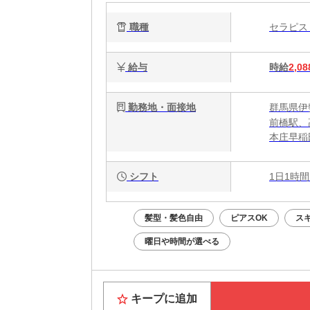
で
職種
セラピ
給与
時給
2,08
勤務地・面接地
群馬県伊勢
前橋駅、
本庄早稲
シフト
1日1時間
髪型・髪色自由
ピアスOK
ス
曜日や時間が選べる
キープに追加