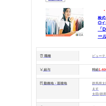
株式
◎イ
「
ー
職種
ビュー
給与
時給
1,40
勤務地・面接地
群馬県太
ます
太田(群馬