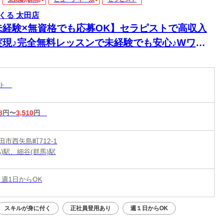
くる 太田店
未経験×無資格でも応募OK】セラピストで高収入
実現♪完全無料レッスンで未経験でも安心♪Wワー
&短時間入店OK♪平均月収33万円☆週1日～1時間～
もOK♪全国600店舗の圧倒的集客力☆
スト
8
円〜
3,510
円
市西矢島町712-1
)駅、細谷(群馬)駅
 週1日からOK
スキルが身に付く
正社員登用あり
週１日からOK