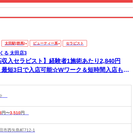
太田駅(群馬)
ビューティー系
セラピスト
くる 太田店3
高収入セラピスト】経験者1施術あたり2,840円
！最短3日で入店可能☆Wワーク＆短時間入店も
☆週1日～1時間～でもOK♪
スト
8
円〜
3,510
円
市西矢島町712-1