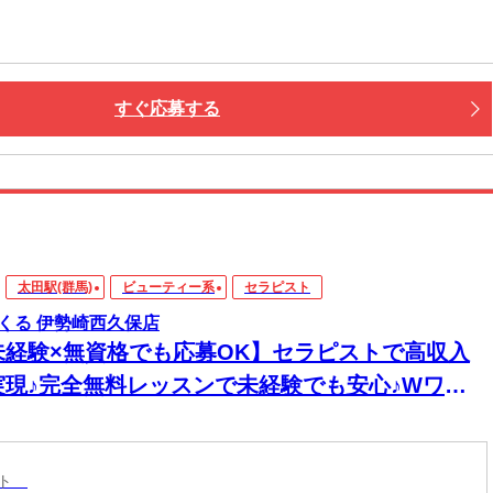
すぐ応募する
太田駅(群馬)
ビューティー系
セラピスト
くる 伊勢崎西久保店
未経験×無資格でも応募OK】セラピストで高収入
実現♪完全無料レッスンで未経験でも安心♪Wワー
&短時間入店OK♪平均月収33万円☆週1日～1時間～
もOK♪全国600店舗の圧倒的集客力☆
スト