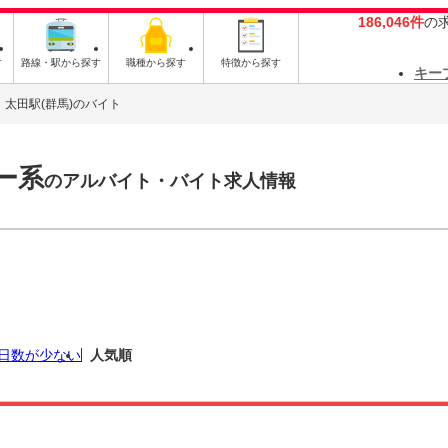
186,046件
の
す
路線・駅から探す
職種から探す
特徴から探す
キー
太田駅(群馬)のバイト
ー系
のアルバイト・バイト求人情報
日数が少ない
人気順