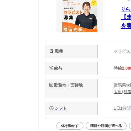
りら
【
を
ク
で
職種
セラピ
給与
時給
2,08
勤務地・面接地
群馬県太田
太田(群馬
シフト
1日1時間
体を動かす
曜日や時間が選べる