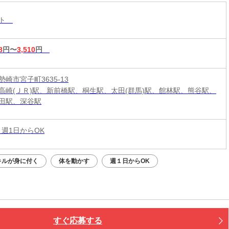
もOK♪全国600店舗の圧倒的集客力☆
スト
8
円〜
3,510
円
崎市宮子町3635-13
高崎(ＪＲ)駅、新前橋駅、桐生駅、太田(群馬)駅、館林駅、熊谷駅、
田駅、深谷駅
 週1日からOK
キルが身に付く
体を動かす
週１日からOK
すぐ応募する