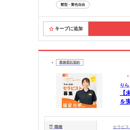
髪型・髪色自由
キープに追加
業務委託契約
りら
【
を
ク
で
職種
セラピ