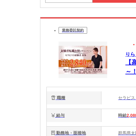
業務委託契約
りら
【
～
OK
職種
セラピ
給与
時給
2,08
勤務地・面接地
群馬県太田