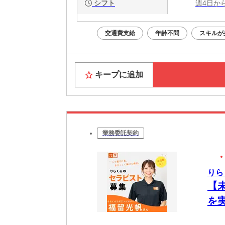
シフト
週4日か
交通費支給
年齢不問
スキルが
キープに追加
業務委託契約
りら
【
を
ク