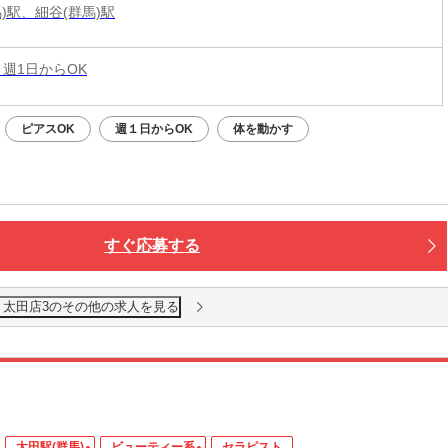
)駅、細谷(群馬)駅
 週1日からOK
ピアスOK
週１日からOK
体を動かす
すぐ応募する
 太田店3のその他の求人を見る
太田駅(群馬)
ビューティー系
セラピスト