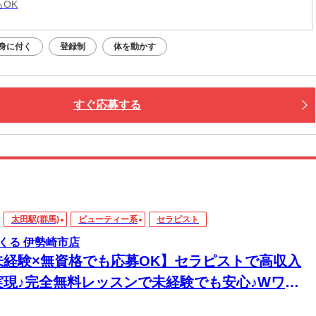
らOK
身に付く
登録制
体を動かす
すぐ応募する
太田駅(群馬)
ビューティー系
セラピスト
くる 伊勢崎市店
未経験×無資格でも応募OK】セラピストで高収入
実現♪完全無料レッスンで未経験でも安心♪Wワー
&短時間入店OK♪平均月収33万円☆週1日～1時間～