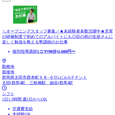
＼オープニングスタッフ募集／★未経験者多数活躍中★充実
の研修制度で初めてのアルバイトにも◎目の前の生徒さんに
楽しく勉強を教える塾講師のお仕事
個別指導講師
1コマ(90分)
1,600
円〜
勤務地
面接地
群馬県太田市西本町５８−６TGビルAテナント
太田(群馬)駅、三枚橋駅、細谷(群馬)駅
シフト
1日1.5時間 週1日からOK
交通費支給
未経験OK