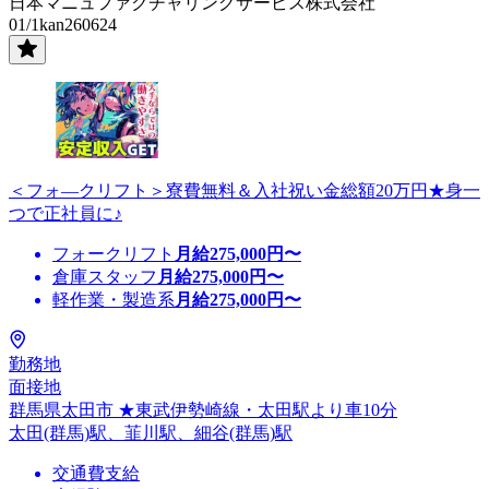
日本マニュファクチャリングサービス株式会社
01/1kan260624
＜フォ―クリフト＞寮費無料＆入社祝い金総額20万円★身一
つで正社員に♪
フォークリフト
月給
275,000
円〜
倉庫スタッフ
月給
275,000
円〜
軽作業・製造系
月給
275,000
円〜
勤務地
面接地
群馬県太田市 ★東武伊勢崎線・太田駅より車10分
太田(群馬)駅、韮川駅、細谷(群馬)駅
交通費支給