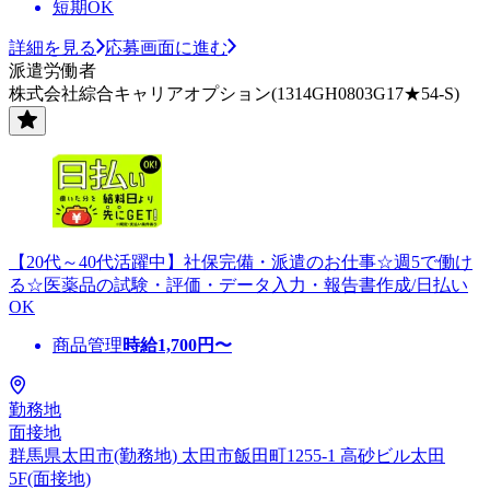
短期OK
詳細を見る
応募画面に進む
派遣労働者
株式会社綜合キャリアオプション(1314GH0803G17★54-S)
【20代～40代活躍中】社保完備・派遣のお仕事☆週5で働け
る☆医薬品の試験・評価・データ入力・報告書作成/日払い
OK
商品管理
時給
1,700
円〜
勤務地
面接地
群馬県太田市(勤務地) 太田市飯田町1255-1 高砂ビル太田
5F(面接地)