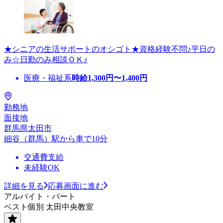
★シニアの生活サポートのオシゴト★資格経験不問♪平日の
み☆日勤のみ相談ＯＫ♪
医療・福祉系
時給
1,300
円〜
1,400
円
勤務地
面接地
群馬県太田市
細谷（群馬）駅から車で10分
交通費支給
未経験OK
詳細を見る
応募画面に進む
アルバイト・パート
ベスト個別 太田中央教室