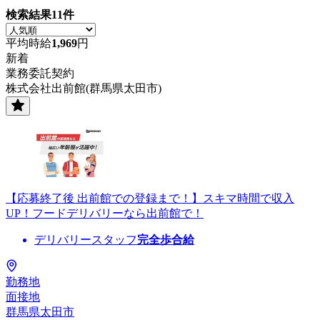
検索結果
11
件
平均時給
1,969
円
新着
業務委託契約
株式会社出前館(群馬県太田市)
【応募終了後 出前館での登録まで！】スキマ時間で収入
UP！フードデリバリーなら出前館で！
デリバリースタッフ
完全歩合給
勤務地
面接地
群馬県太田市