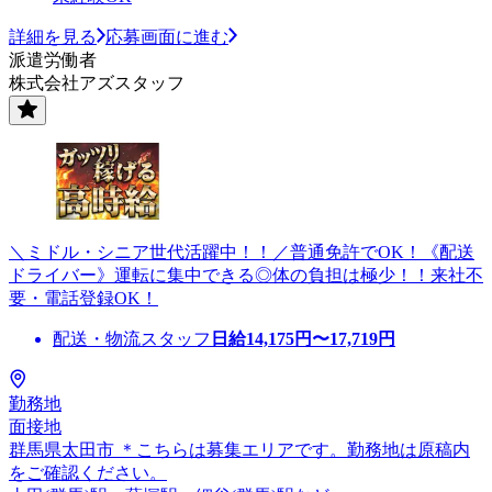
詳細を見る
応募画面に進む
派遣労働者
株式会社アズスタッフ
＼ミドル・シニア世代活躍中！！／普通免許でOK！《配送
ドライバー》運転に集中できる◎体の負担は極少！！来社不
要・電話登録OK！
配送・物流スタッフ
日給
14,175
円〜
17,719
円
勤務地
面接地
群馬県太田市 ＊こちらは募集エリアです。勤務地は原稿内
をご確認ください。