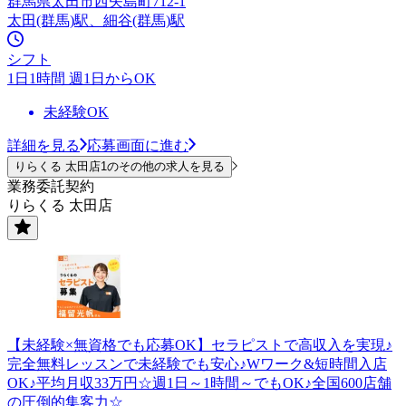
群馬県太田市西矢島町712-1
太田(群馬)駅、細谷(群馬)駅
シフト
1日1時間 週1日からOK
未経験OK
詳細を見る
応募画面に進む
りらくる 太田店1のその他の求人を見る
業務委託契約
りらくる 太田店
【未経験×無資格でも応募OK】セラピストで高収入を実現♪
完全無料レッスンで未経験でも安心♪Wワーク&短時間入店
OK♪平均月収33万円☆週1日～1時間～でもOK♪全国600店舗
の圧倒的集客力☆