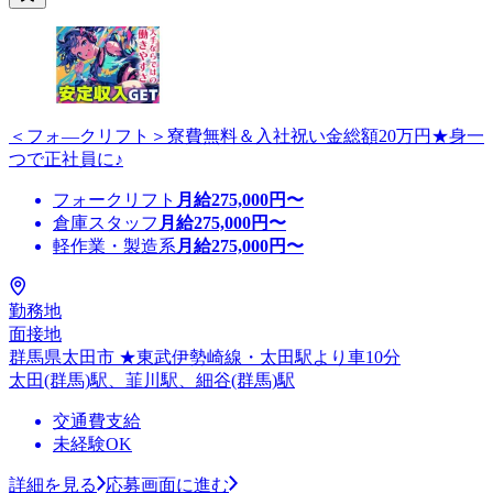
＜フォ―クリフト＞寮費無料＆入社祝い金総額20万円★身一
つで正社員に♪
フォークリフト
月給
275,000
円〜
倉庫スタッフ
月給
275,000
円〜
軽作業・製造系
月給
275,000
円〜
勤務地
面接地
群馬県太田市 ★東武伊勢崎線・太田駅より車10分
太田(群馬)駅、韮川駅、細谷(群馬)駅
交通費支給
未経験OK
詳細を見る
応募画面に進む