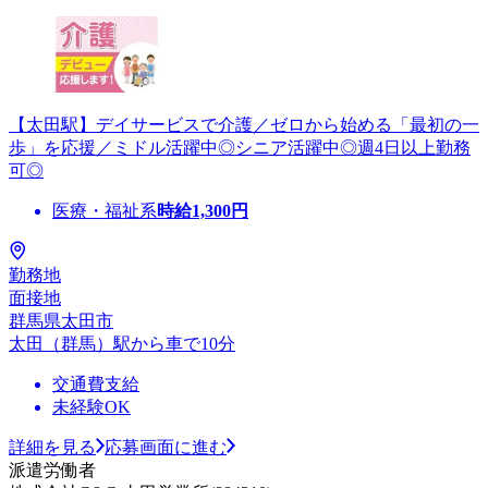
【太田駅】デイサービスで介護／ゼロから始める「最初の一
歩」を応援／ミドル活躍中◎シニア活躍中◎週4日以上勤務
可◎
医療・福祉系
時給
1,300
円
勤務地
面接地
群馬県太田市
太田（群馬）駅から車で10分
交通費支給
未経験OK
詳細を見る
応募画面に進む
派遣労働者