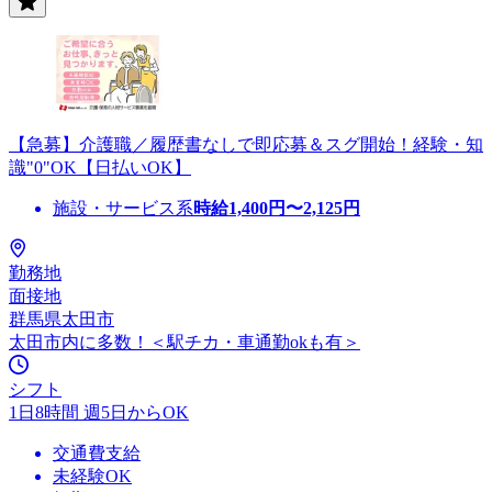
【急募】介護職／履歴書なしで即応募＆スグ開始！経験・知
識"0"OK【日払いOK】
施設・サービス系
時給
1,400
円〜
2,125
円
勤務地
面接地
群馬県太田市
太田市内に多数！＜駅チカ・車通勤okも有＞
シフト
1日8時間 週5日からOK
交通費支給
未経験OK