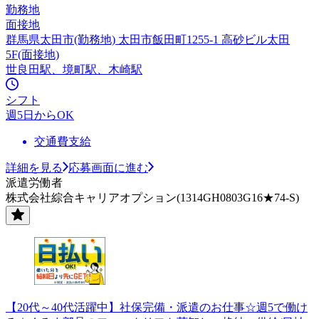
勤務地
面接地
群馬県太田市(勤務地) 太田市飯田町1255-1 高砂ビル太田
5F(面接地)
世良田駅、境町駅、木崎駅
シフト
週5日からOK
交通費支給
詳細を見る
応募画面に進む
派遣労働者
株式会社綜合キャリアオプション(1314GH0803G16★74-S)
【20代～40代活躍中】社保完備・派遣のお仕事☆週5で働け