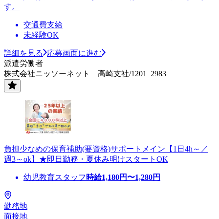
す。
交通費支給
未経験OK
詳細を見る
応募画面に進む
派遣労働者
株式会社ニッソーネット 高崎支社/1201_2983
負担少なめの保育補助(要資格)サポートメイン【1日4h～／
週3～ok】★即日勤務・夏休み明けスタートOK
幼児教育スタッフ
時給
1,180
円〜
1,280
円
勤務地
面接地