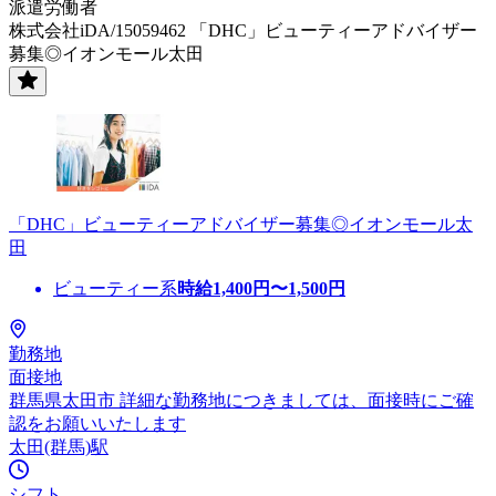
派遣労働者
株式会社iDA/15059462 「DHC」ビューティーアドバイザー
募集◎イオンモール太田
「DHC」ビューティーアドバイザー募集◎イオンモール太
田
ビューティー系
時給
1,400
円〜
1,500
円
勤務地
面接地
群馬県太田市 詳細な勤務地につきましては、面接時にご確
認をお願いいたします
太田(群馬)駅
シフト