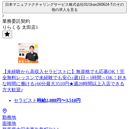
日本マニュファクチャリングサービス株式会社01/1kan260624-Tのその
他の求人を見る
業務委託契約
りらくる 太田店1
【未経験から高収入セラピストに】無資格でも応募OK！完
全無料レッスンで未経験でも安心♪週1日～1時間～OK！好き
な時間に働ける♪60分最大3510円★週20時間以上入店できる
方大歓迎♪
セラピスト
時給
2,088
円〜
3,510
円
勤務地
面接地