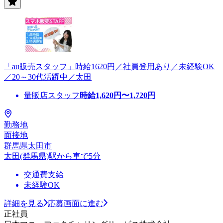
「au販売スタッフ」時給1620円／社員登用あり／未経験OK
／20～30代活躍中／太田
量販店スタッフ
時給
1,620
円〜
1,720
円
勤務地
面接地
群馬県太田市
太田(群馬県)駅から車で5分
交通費支給
未経験OK
詳細を見る
応募画面に進む
正社員