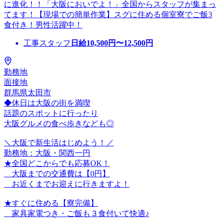
に進化！！「大阪においでよ！」全国からスタッフが集まっ
てます！【現場での簡単作業】スグに住める個室寮でご飯3
食付き！男性活躍中！
工事スタッフ
日給
10,500
円〜
12,500
円
勤務地
面接地
群馬県太田市
◆休日は大阪の街を満喫
話題のスポットに行ったり
大阪グルメの食べ歩きなども◎
＼大阪で新生活はじめよう！／
勤務地：大阪・関西一円
★全国どこからでも応募OK！
大阪までの交通費は【0円】
お近くまでお迎えに行きますよ！
★すぐに住める【寮完備】
家具家電つき・ご飯も３食付いて快適♪