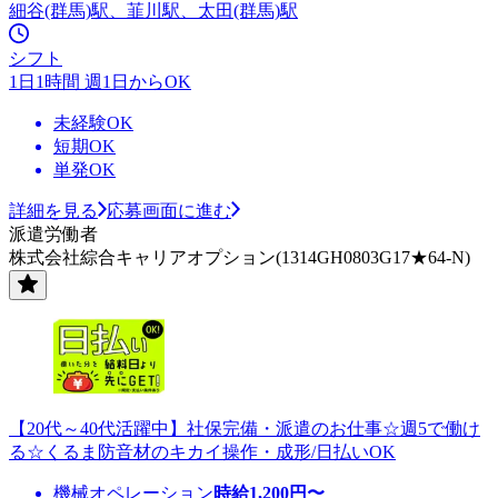
細谷(群馬)駅、韮川駅、太田(群馬)駅
シフト
1日1時間 週1日からOK
未経験OK
短期OK
単発OK
詳細を見る
応募画面に進む
派遣労働者
株式会社綜合キャリアオプション(1314GH0803G17★64-N)
【20代～40代活躍中】社保完備・派遣のお仕事☆週5で働け
る☆くるま防音材のキカイ操作・成形/日払いOK
機械オペレーション
時給
1,200
円〜