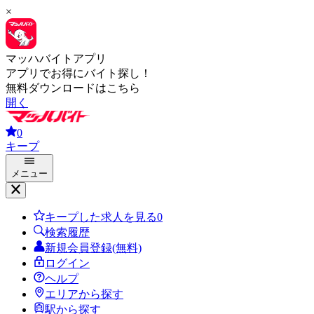
×
マッハバイトアプリ
アプリでお得にバイト探し！
無料ダウンロードはこちら
開く
0
キープ
メニュー
キープした求人を見る
0
検索履歴
新規会員登録(無料)
ログイン
ヘルプ
エリアから探す
駅から探す