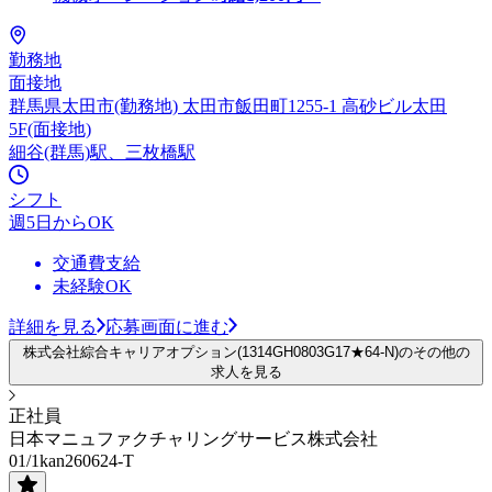
勤務地
面接地
群馬県太田市(勤務地) 太田市飯田町1255-1 高砂ビル太田
5F(面接地)
細谷(群馬)駅、三枚橋駅
シフト
週5日からOK
交通費支給
未経験OK
詳細を見る
応募画面に進む
株式会社綜合キャリアオプション(1314GH0803G17★64-N)のその他の
求人を見る
正社員
日本マニュファクチャリングサービス株式会社
01/1kan260624-T