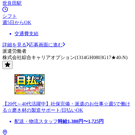
世良田駅
シフト
週5日からOK
交通費支給
詳細を見る
応募画面に進む
派遣労働者
株式会社綜合キャリアオプション(1314GH0803G17★40-N)
【20代～40代活躍中】社保完備・派遣のお仕事☆週5で働け
る☆磨き材の製造サポート/日払いOK
配送・物流スタッフ
時給
1,380
円〜
1,725
円