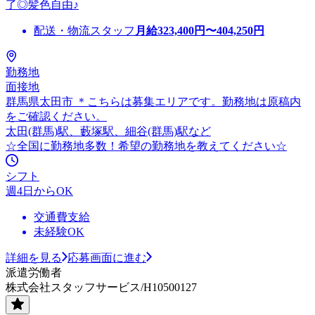
了◎髪色自由♪
配送・物流スタッフ
月給
323,400
円〜
404,250
円
勤務地
面接地
群馬県太田市 ＊こちらは募集エリアです。勤務地は原稿内
をご確認ください。
太田(群馬)駅、藪塚駅、細谷(群馬)駅など
☆全国に勤務地多数！希望の勤務地を教えてください☆
シフト
週4日からOK
交通費支給
未経験OK
詳細を見る
応募画面に進む
派遣労働者
株式会社スタッフサービス/H10500127