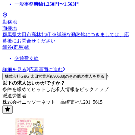
一般事務
時給
1,250
円〜
1,563
円
勤務地
面接地
群馬県太田市高林北町 ※詳細な勤務地につきましては、応
募後にお問合せください
細谷(群馬)駅
交通費支給
詳細を見る
応募画面に進む
株式会社G&G 太田営業所(890688)のその他の求人を見る
以下の求人はいかがですか？
条件を緩めてヒットした求人情報をピックアップ
派遣労働者
株式会社ニッソーネット 高崎支社/1201_5615