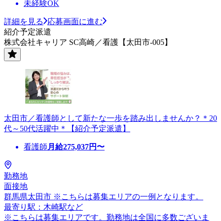
未経験OK
詳細を見る
応募画面に進む
紹介予定派遣
株式会社キャリア SC高崎／看護【太田市-005】
太田市／看護師として新たな一歩を踏み出しませんか？＊20
代～50代活躍中＊【紹介予定派遣】
看護師
月給
275,037
円〜
勤務地
面接地
群馬県太田市 ※こちらは募集エリアの一例となります。
最寄り駅：木崎駅など
※こちらは募集エリアです。勤務地は全国に多数ございま