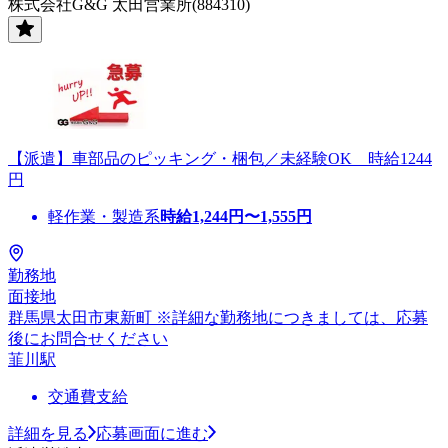
株式会社G&G 太田営業所(884310)
【派遣】車部品のピッキング・梱包／未経験OK 時給1244
円
軽作業・製造系
時給
1,244
円〜
1,555
円
勤務地
面接地
群馬県太田市東新町 ※詳細な勤務地につきましては、応募
後にお問合せください
韮川駅
交通費支給
詳細を見る
応募画面に進む