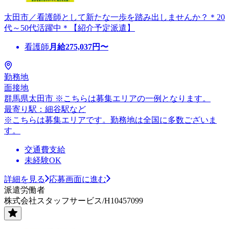
太田市／看護師として新たな一歩を踏み出しませんか？＊20
代～50代活躍中＊【紹介予定派遣】
看護師
月給
275,037
円〜
勤務地
面接地
群馬県太田市 ※こちらは募集エリアの一例となります。
最寄り駅：細谷駅など
※こちらは募集エリアです。勤務地は全国に多数ございま
す。
交通費支給
未経験OK
詳細を見る
応募画面に進む
派遣労働者
株式会社スタッフサービス/H10457099