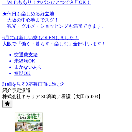
Wi-Fiもあり！カバンひとつで入居OK！
★休日も楽しめる好立地
大阪の中心地までスグ！
観光・グルメ・ショッピングも満喫できます。
6月には新しい寮もOPENしました！
大阪で「働く・暮らす・楽しむ」全部叶います！
交通費支給
未経験OK
まかないあり
短期OK
詳細を見る
応募画面に進む
紹介予定派遣
株式会社キャリア SC高崎／看護【太田市-003】