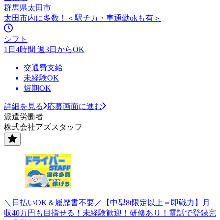
群馬県太田市
太田市内に多数！＜駅チカ・車通勤okも有＞
シフト
1日4時間 週3日からOK
交通費支給
未経験OK
短期OK
詳細を見る
応募画面に進む
派遣労働者
株式会社アズスタッフ
＼日払いOK＆履歴書不要／【中型8t限定以上＝即戦力】月
収40万円も目指せる！未経験歓迎！研修あり！電話で登録完