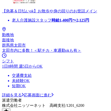
【急募＆日払いok】お散歩や身の回りのお世話メイン
老人介護施設スタッフ
時給
1,400
円〜
2,125
円
勤務地
面接地
群馬県太田市
太田市内に多数！＜駅チカ・車通勤okも有＞
シフト
1日8時間 週5日からOK
交通費支給
未経験OK
短期OK
詳細を見る
応募画面に進む
派遣労働者
株式会社ニッソーネット 高崎支社/1201_6200