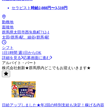
セラピスト
時給
2,088
円〜
3,510
円
勤務地
面接地
群馬県太田市西矢島町712-1
太田(群馬)駅、細谷(群馬)駅
シフト
1日1時間 週1日からOK
詳細を見る
応募画面に進む
アルバイト・パート
株式会社創新★群馬県内どこでもお迎えいきます★
日給アップしました★年2回の特別支給も決定！稼げる内容