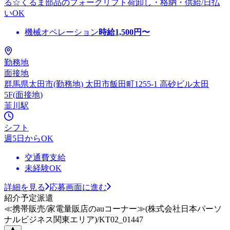
る☆くるま部品のフォークリフト荷卸し・格納・供給/日払
いOK
機械オペレーション
時給
1,500
円〜
勤務地
面接地
群馬県太田市(勤務地) 太田市飯田町1255-1 高砂ビル太田
5F(面接地)
韮川駅
シフト
週5日からOK
交通費支給
未経験OK
詳細を見る
応募画面に進む
紹介予定派遣
≪携帯販売/家電量販店のauコーナー≫(株式会社日本パーソ
ナルビジネス関東エリア)/KT02_01447