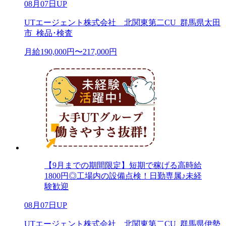
08月07日UP
UTエージェント株式会社 北関東第二CU_群馬県太田
市_検品･検査
月給190,000円〜217,000円
【9月までの期間限定】短期で稼げる高時給
1800円◎工場内の設備点検！日勤専属♪未経
験歓迎
08月07日UP
UTエージェント株式会社 北関東第二CU_群馬県伊勢