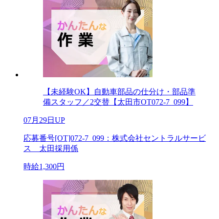
【未経験OK】自動車部品の仕分け・部品準
備スタッフ／2交替【太田市OT072-7_099】
07月29日UP
応募番号[OT]072-7_099：株式会社セントラルサービ
ス 太田採用係
時給1,300円