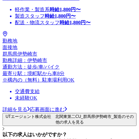
軽作業・製造系
時給
1,800
円〜
製造スタッフ
時給
1,800
円〜
配送・物流スタッフ
時給
1,800
円〜
勤務地
面接地
群馬県伊勢崎市
勤務詳細：伊勢崎市
通勤方法：徒歩/車/バイク
最寄り駅：境町駅から車8分
※構内の（無料）駐車場利用OK
交通費支給
未経験OK
詳細を見る
応募画面に進む
UTエージェント株式会社 北関東第二CU_群馬県伊勢崎市_製造のその
他の求人を見る
以下の求人はいかがですか？