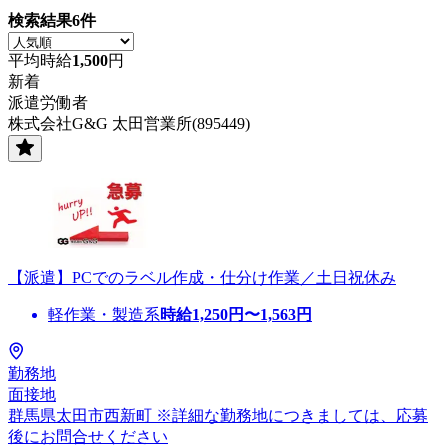
検索結果
6
件
平均時給
1,500
円
新着
派遣労働者
株式会社G&G 太田営業所(895449)
【派遣】PCでのラベル作成・仕分け作業／土日祝休み
軽作業・製造系
時給
1,250
円〜
1,563
円
勤務地
面接地
群馬県太田市西新町 ※詳細な勤務地につきましては、応募
後にお問合せください