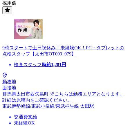
採用係
9時スタートで土日祝休み！未経験OK！PC・タブレットの
点検スタッフ【太田市OT009_079】
検査スタッフ
時給
1,281
円
勤務地
面接地
群馬県太田市西矢島町 ※こちらは勤務エリアとなります。
詳細は原稿内をご確認ください。
東武伊勢崎線/東武小泉線/東武桐生線 太田駅
交通費支給
未経験OK