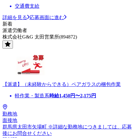
交通費支給
詳細を見る
応募画面に進む
新着
派遣労働者
株式会社G&G 太田営業所(894872)
【派遣】（未経験からできる）ペアガラスの梱包作業
軽作業・製造系
時給
1,450
円〜
2,175
円
勤務地
面接地
群馬県太田市矢場町 ※詳細な勤務地につきましては、応募
後にお問合せください