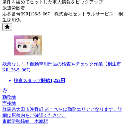
条件を緩めてヒットした求人情報をピックアップ
派遣労働者
応募番号[KR]136-5_067：株式会社セントラルサービス 桐
生採用係
残業なし！！自動車用部品の検査やチェック作業【桐生市
KR136-5_067】
検査スタッフ
時給
1,252
円
勤務地
面接地
群馬県太田市沖野町 ※こちらは勤務エリアとなります。詳
細は原稿内をご確認ください。
東武伊勢崎線 木崎駅