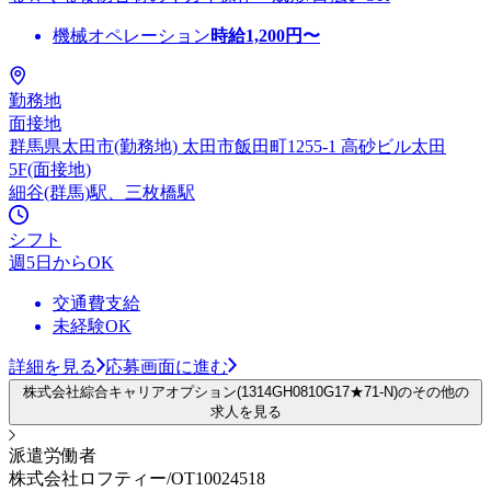
機械オペレーション
時給
1,200
円〜
勤務地
面接地
群馬県太田市(勤務地) 太田市飯田町1255-1 高砂ビル太田
5F(面接地)
細谷(群馬)駅、三枚橋駅
シフト
週5日からOK
交通費支給
未経験OK
詳細を見る
応募画面に進む
株式会社綜合キャリアオプション(1314GH0810G17★71-N)のその他の
求人を見る
派遣労働者
株式会社ロフティー/OT10024518