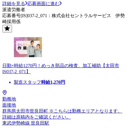
詳細を見る
応募画面に進む
派遣労働者
応募番号[IS]037-2_071：株式会社セントラルサービス 伊勢
崎採用係
日勤×時給1270円！めっき部品の検査、加工補助【太田市
IS037-2_071】
製造スタッフ
時給
1,270
円
勤務地
面接地
群馬県太田市世良田町 ※こちらは勤務エリアとなります。
詳細は原稿内をご確認ください。
東武伊勢崎線 世良田駅