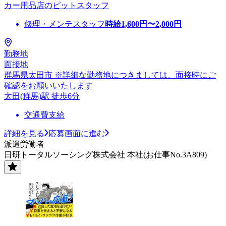
カー用品店のピットスタッフ
修理・メンテスタッフ
時給
1,600
円〜
2,000
円
勤務地
面接地
群馬県太田市 ※詳細な勤務地につきましては、面接時にご
確認をお願いいたします
太田(群馬)駅 徒歩6分
交通費支給
詳細を見る
応募画面に進む
派遣労働者
日研トータルソーシング株式会社 本社(お仕事No.3A809)