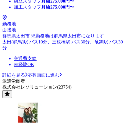
組立スタッフ
月給
275,000
円〜
加工スタッフ
月給
275,000
円〜
勤務地
面接地
群馬県太田市 ※勤務地は群馬県太田市になります
太田(群馬)駅 バス10分、三枚橋駅 バス30分、竜舞駅 バス30
分
交通費支給
未経験OK
詳細を見る
応募画面に進む
派遣労働者
株式会社レソリューション(23754)