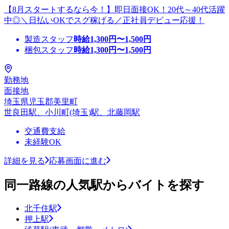
【8月スタートするなら今！】即日面接OK！20代～40代活躍
中◎＼日払いOKでスグ稼げる／正社員デビュー応援！
製造スタッフ
時給
1,300
円〜
1,500
円
梱包スタッフ
時給
1,300
円〜
1,500
円
勤務地
面接地
埼玉県児玉郡美里町
世良田駅、小川町(埼玉)駅、北藤岡駅
交通費支給
未経験OK
詳細を見る
応募画面に進む
同一路線の人気駅からバイトを探す
北千住駅
押上駅