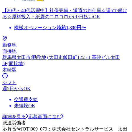
【20代～40代活躍中】社保完備・派遣のお仕事☆週5で働け
る☆原料投入・紙袋のコロコロかけ/日払いOK
機械オペレーション
時給
1,330
円〜
勤務地
面接地
群馬県太田市(勤務地) 太田市飯田町1255-1 高砂ビル太田
5F(面接地)
木崎駅
シフト
週5日からOK
交通費支給
未経験OK
詳細を見る
応募画面に進む
派遣労働者
応募番号[OT]009_079：株式会社セントラルサービス 太田