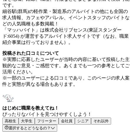
です。
細谷駅(群馬)の軽作業・製造系のアルバイトの他にも全国の
求人情報、カフェやアパレル、イベントスタッフのバイトな
どの人気職種も多数掲載！
「マッハバイト」は株式会社リブセンス(東証スタンダー
ド:6054) が運営するアルバイト求人サイトです（なお、職業
紹介事業は行っておりません）。
投稿された口コミについて
※実際に応募したユーザーが当時の内容に基いて投稿した主
観的なご意見・ご感想です。あくまでも一つの参考としてご
活用ください。
※一部のユーザーによる口コミであり、このページの求人案
件と実態が異なる場合もあります。
はじめに職業を教えてね！
ぴったりなバイトを見つけやすくしよう！
高校生
大学生
フリーター
会社員
シニア
それ以外
選択するとどうなるの？