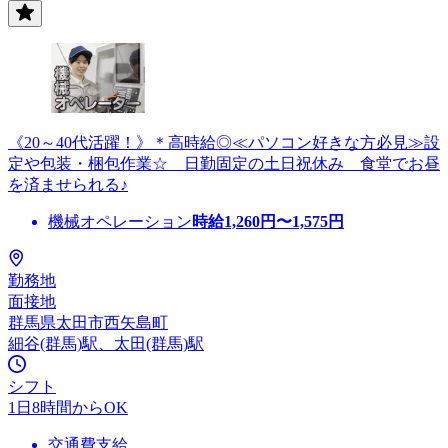
《20～40代活躍！》＊高時給◎≪パソコン好きな方必見≫設
定や包装・梱包作業☆ 日勤固定の土日祝休み 食堂でお昼
を済ませられる♪
機械オペレーション
時給
1,260
円〜
1,575
円
勤務地
面接地
群馬県太田市西矢島町
細谷(群馬)駅、太田(群馬)駅
シフト
1日8時間からOK
交通費支給