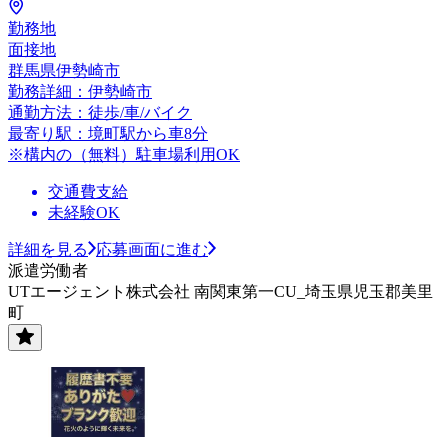
勤務地
面接地
群馬県伊勢崎市
勤務詳細：伊勢崎市
通勤方法：徒歩/車/バイク
最寄り駅：境町駅から車8分
※構内の（無料）駐車場利用OK
交通費支給
未経験OK
詳細を見る
応募画面に進む
派遣労働者
UTエージェント株式会社 南関東第一CU_埼玉県児玉郡美里
町