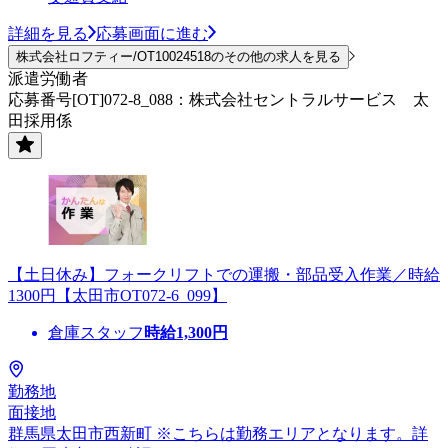
詳細を見る
応募画面に進む
株式会社ロフティー/OT10024518のその他の求人を見る
派遣労働者
応募番号[OT]072-8_088：株式会社セントラルサービス 太
田採用係
【土日休み】フォークリフトでの運搬・部品受入作業／時給
1300円【太田市OT072-6_099】
倉庫スタッフ
時給
1,300
円
勤務地
面接地
群馬県太田市西新町 ※こちらは勤務エリアとなります。詳