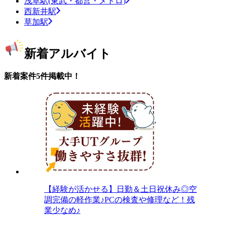
浅草駅(東武・都営・メトロ)
西新井駅
草加駅
新着アルバイト
新着案件5件掲載中！
【経験が活かせる】日勤＆土日祝休み◎空
調完備の軽作業♪PCの検査や修理など！残
業少なめ♪