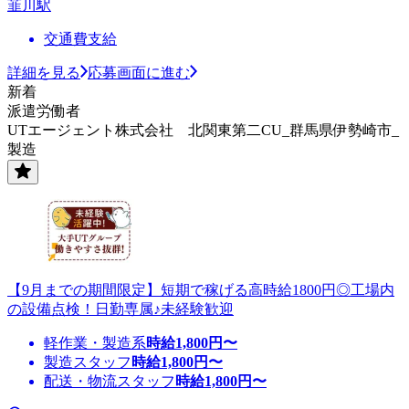
韮川駅
交通費支給
詳細を見る
応募画面に進む
新着
派遣労働者
UTエージェント株式会社 北関東第二CU_群馬県伊勢崎市_
製造
【9月までの期間限定】短期で稼げる高時給1800円◎工場内
の設備点検！日勤専属♪未経験歓迎
軽作業・製造系
時給
1,800
円〜
製造スタッフ
時給
1,800
円〜
配送・物流スタッフ
時給
1,800
円〜