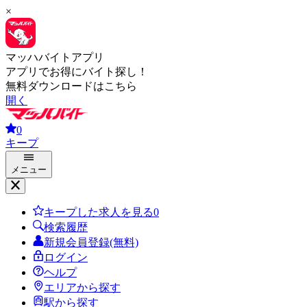
×
マッハバイトアプリ
アプリでお得にバイト探し！
無料ダウンロードはこちら
開く
0
キープ
メニュー
キープした求人を見る
0
検索履歴
新規会員登録(無料)
ログイン
ヘルプ
エリアから探す
駅から探す