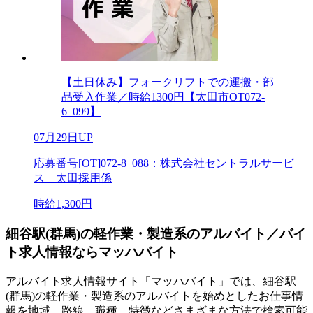
【土日休み】フォークリフトでの運搬・部
品受入作業／時給1300円【太田市OT072-
6_099】
07月29日UP
応募番号[OT]072-8_088：株式会社セントラルサービ
ス 太田採用係
時給1,300円
細谷駅(群馬)の軽作業・製造系のアルバイト／バイ
ト求人情報ならマッハバイト
アルバイト求人情報サイト「マッハバイト」では、細谷駅
(群馬)の軽作業・製造系のアルバイトを始めとしたお仕事情
報を地域、路線、職種、特徴などさまざまな方法で検索可能