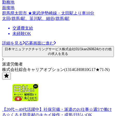
勤務地
面接地
群馬県太田市 ★東武伊勢崎線・太田駅より車10分
太田(群馬)駅、韮川駅、細谷(群馬)駅
交通費支給
未経験OK
詳細を見る
応募画面に進む
日本マニュファクチャリングサービス株式会社01/1kan260624のその他
の求人を見る
派遣労働者
株式会社綜合キャリアオプション(1314GH0810G17★71-N)
【20代～40代活躍中】社保完備・派遣のお仕事☆週5で働け
る☆くるま防音材のキカイ操作・成形/日払いOK