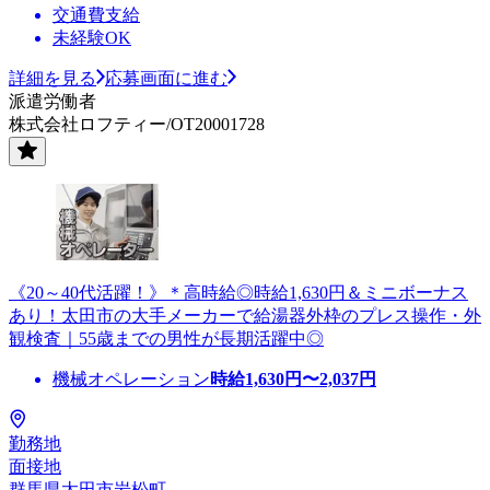
交通費支給
未経験OK
詳細を見る
応募画面に進む
派遣労働者
株式会社ロフティー/OT20001728
《20～40代活躍！》＊高時給◎時給1,630円＆ミニボーナス
あり！太田市の大手メーカーで給湯器外枠のプレス操作・外
観検査｜55歳までの男性が長期活躍中◎
機械オペレーション
時給
1,630
円〜
2,037
円
勤務地
面接地
群馬県太田市岩松町