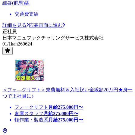
細谷(群馬)駅
交通費支給
詳細を見る
応募画面に進む
正社員
日本マニュファクチャリングサービス株式会社
01/1kan260624
＜フォ―クリフト＞寮費無料＆入社祝い金総額20万円★身一
つで正社員に♪
フォークリフト
月給
275,000
円〜
倉庫スタッフ
月給
275,000
円〜
軽作業・製造系
月給
275,000
円〜