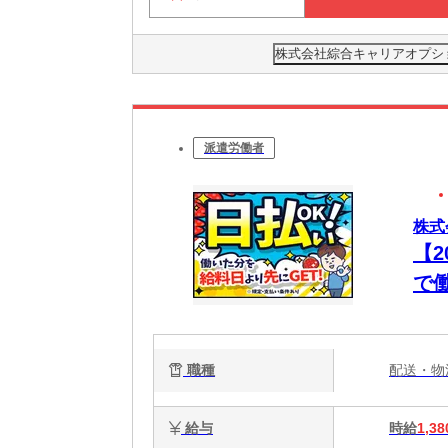
株式会社綜合キャリアオプション(
派遣労働者
株式
【
で
職種
配送・
給与
時給
1,38