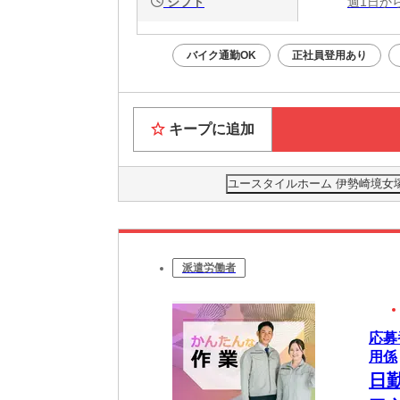
シフト
週1日か
バイク通勤OK
正社員登用あり
キープに追加
ユースタイルホーム 伊勢崎境女塚(
派遣労働者
応募
用係
日