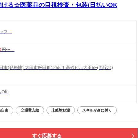
働ける☆医薬品の目視検査・包装/日払いOK
タッフ
0
円〜
市(勤務地) 太田市飯田町1255-1 高砂ビル太田5F(面接地)
らOK
色自由
交通費支給
未経験歓迎
スキルが身に付く
すぐ応募する