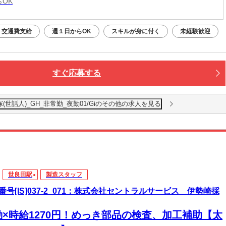
らOK
交通費支給
週１日からOK
スキルが身に付く
未経験歓迎
すぐ応募する
世話人)_GH_非常勤_夜勤01/Giのその他の求人を見る
世良田駅
製造スタッフ
番号[IS]037-2_071：株式会社セントラルサービス 伊勢崎採
勤×時給1270円！めっき部品の検査、加工補助【太