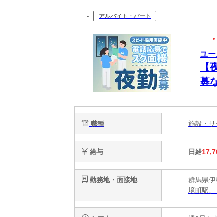
アルバイト・パート
ユー
【
募
理
職種
施設・
給与
日給
17,7
勤務地・面接地
群馬県伊
境町駅、