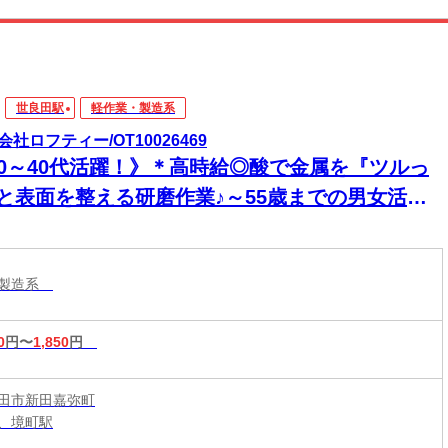
世良田駅
軽作業・製造系
会社ロフティー/OT10026469
20～40代活躍！》＊高時給◎酸で金属を『ツルっ
』と表面を整える研磨作業♪～55歳までの男女活躍
～
・製造系
0
円〜
1,850
円
田市新田嘉弥町
、境町駅