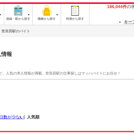
186,044件
の
す
路線・駅から探す
職種から探す
特徴から探す
キー
世良田駅のバイト
人情報
ど、人気の求人情報が満載。世良田駅の仕事探しはマッハバイトにお任せ！
日数が少ない
人気順