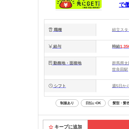
で
職種
組立ス
給与
時給
1,35
勤務地・面接地
群馬県太田
世良田駅
シフト
週5日か
制服あり
日払いOK
髪型・髪
キープに追加