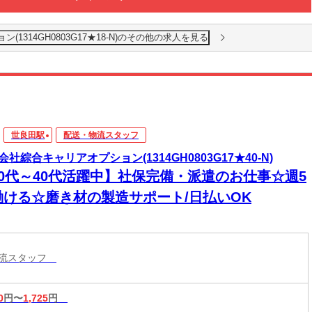
1314GH0803G17★18-N)のその他の求人を見る
世良田駅
配送・物流スタッフ
会社綜合キャリアオプション(1314GH0803G17★40-N)
20代～40代活躍中】社保完備・派遣のお仕事☆週5
働ける☆磨き材の製造サポート/日払いOK
物流スタッフ
0
円〜
1,725
円