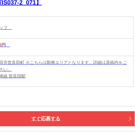
IS037-2_071】
タッフ
0
円
田市世良田町 ※こちらは勤務エリアとなります。詳細は原稿内をご
さい。
崎線 世良田駅
すぐ応募する