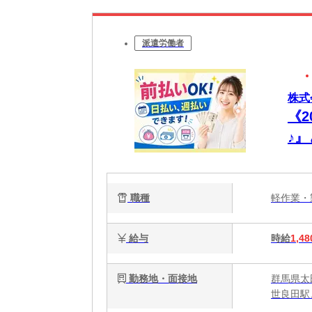
派遣労働者
株式
《
♪
中
職種
軽作業
給与
時給
1,48
勤務地・面接地
群馬県太
世良田駅