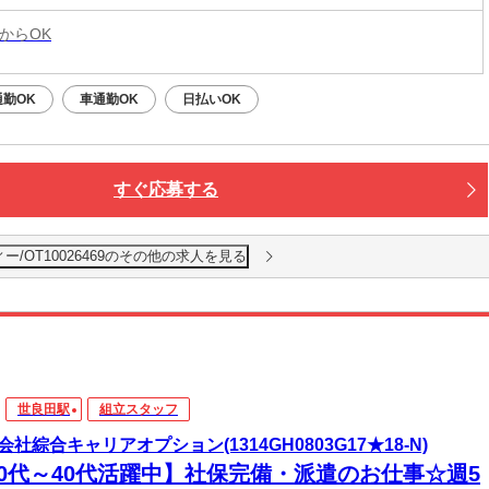
からOK
勤OK
車通勤OK
日払いOK
すぐ応募する
/OT10026469のその他の求人を見る
世良田駅
組立スタッフ
会社綜合キャリアオプション(1314GH0803G17★18-N)
20代～40代活躍中】社保完備・派遣のお仕事☆週5