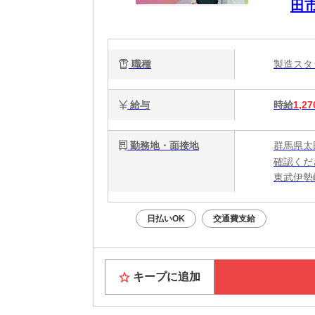
田市
職種
製造ス
給与
時給
1,27
勤務地・面接地
群馬県太
確認くだ
東武伊勢
日払いOK
交通費支給
キープに追加