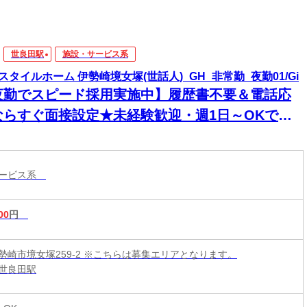
世良田駅
施設・サービス系
スタイルホーム 伊勢崎境女塚(世話人)_GH_非常勤_夜勤01/Gi
夜勤でスピード採用実施中】履歴書不要＆電話応
ならすぐ面接設定★未経験歓迎・週1日～OKで無
なく働けます。＜高収入も目指せる！＞
サービス系
00
円
勢崎市境女塚259-2 ※こちらは募集エリアとなります。
世良田駅