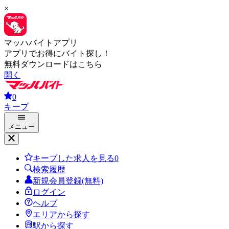
×
マッハバイトアプリ
アプリでお得にバイト探し！
無料ダウンロードはこちら
開く
0
キープ
メニュー
キープした求人を見る
0
検索履歴
新規会員登録(無料)
ログイン
ヘルプ
エリアから探す
駅から探す