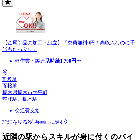
【金属部品の加工・組立】『寮費無料0円！高収入なのに手
当もたっぷり』
軽作業・製造系
時給
1,700
円〜
勤務地
面接地
栃木県栃木市大平町
静和駅、栃木駅
交通費支給
詳細を見る
応募画面に進む
近隣の駅からスキルが身に付くのバイ