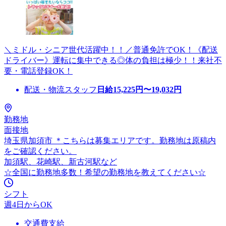
＼ミドル・シニア世代活躍中！！／普通免許でOK！《配送
ドライバー》運転に集中できる◎体の負担は極少！！来社不
要・電話登録OK！
配送・物流スタッフ
日給
15,225
円〜
19,032
円
勤務地
面接地
埼玉県加須市 ＊こちらは募集エリアです。勤務地は原稿内
をご確認ください。
加須駅、花崎駅、新古河駅など
☆全国に勤務地多数！希望の勤務地を教えてください☆
シフト
週4日からOK
交通費支給