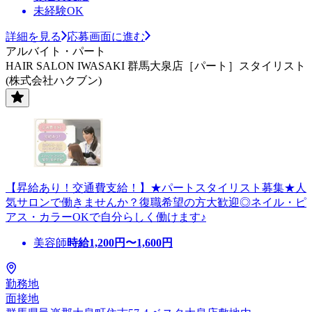
未経験OK
詳細を見る
応募画面に進む
アルバイト・パート
HAIR SALON IWASAKI 群馬大泉店［パート］スタイリスト
(株式会社ハクブン)
【昇給あり！交通費支給！】★パートスタイリスト募集★人
気サロンで働きませんか？復職希望の方大歓迎◎ネイル・ピ
アス・カラーOKで自分らしく働けます♪
美容師
時給
1,200
円〜
1,600
円
勤務地
面接地