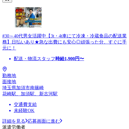
#30～40代男女活躍中【3t・4t車にて冷凍・冷蔵食品の配送業
務】日払いあり★急な出費にも安心◎頑張った分、すぐに手
元に！
配送・物流スタッフ
時給
1,900
円〜
勤務地
面接地
埼玉県加須市南篠崎
花崎駅、加須駅、新古河駅
交通費支給
未経験OK
詳細を見る
応募画面に進む
派遣労働者