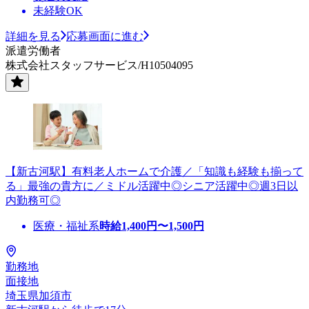
未経験OK
詳細を見る
応募画面に進む
派遣労働者
株式会社スタッフサービス/H10504095
【新古河駅】有料老人ホームで介護／「知識も経験も揃って
る」最強の貴方に／ミドル活躍中◎シニア活躍中◎週3日以
内勤務可◎
医療・福祉系
時給
1,400
円〜
1,500
円
勤務地
面接地
埼玉県加須市