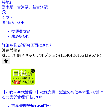
接地)
野木駅、古河駅、新古河駅
シフト
週5日からOK
交通費支給
未経験OK
詳細を見る
応募画面に進む
派遣労働者
株式会社綜合キャリアオプション(1314GH0810G13★57-N)
【20代～40代活躍中】社保完備・派遣のお仕事☆週5で働け
る☆品質管理/日払いOK
商品管理
時給
1,450
円〜