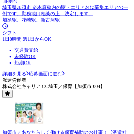
面接地
埼玉県加須市 ※本原稿内の駅・エリア名は募集エリアの一
例です。勤務地は相談の上、決定します。
加須駅、花崎駅、新古河駅
シフト
1日8時間 週1日からOK
交通費支給
未経験OK
短期OK
詳細を見る
応募画面に進む
派遣労働者
株式会社キャリア CC埼玉／保育【加須市-004】
加須市／あなたらしく働ける保育補助のお仕事！【派遣社