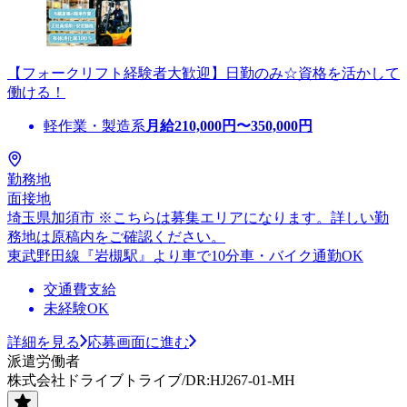
【フォークリフト経験者大歓迎】日勤のみ☆資格を活かして
働ける！
軽作業・製造系
月給
210,000
円〜
350,000
円
勤務地
面接地
埼玉県加須市 ※こちらは募集エリアになります。詳しい勤
務地は原稿内をご確認ください。
東武野田線『岩槻駅』より車で10分車・バイク通勤OK
交通費支給
未経験OK
詳細を見る
応募画面に進む
派遣労働者
株式会社ドライブトライブ/DR:HJ267-01-MH