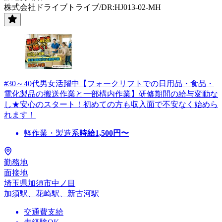
株式会社ドライブトライブ/DR:HJ013-02-MH
#30～40代男女活躍中【フォークリフトでの日用品・食品・
電化製品の搬送作業と一部構内作業】研修期間の給与変動な
し★安心のスタート！初めての方も収入面で不安なく始めら
れます！
軽作業・製造系
時給
1,500
円〜
勤務地
面接地
埼玉県加須市中ノ目
加須駅、花崎駅、新古河駅
交通費支給