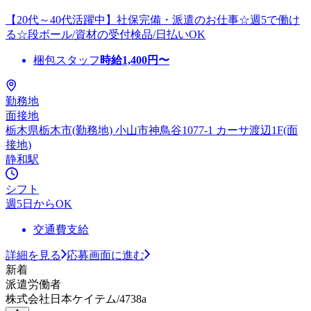
【20代～40代活躍中】社保完備・派遣のお仕事☆週5で働け
る☆段ボール/資材の受付検品/日払いOK
梱包スタッフ
時給
1,400
円〜
勤務地
面接地
栃木県栃木市(勤務地) 小山市神鳥谷1077-1 カーサ渡辺1F(面
接地)
静和駅
シフト
週5日からOK
交通費支給
詳細を見る
応募画面に進む
新着
派遣労働者
株式会社日本ケイテム/4738a