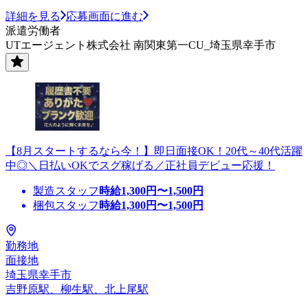
詳細を見る
応募画面に進む
派遣労働者
UTエージェント株式会社 南関東第一CU_埼玉県幸手市
【8月スタートするなら今！】即日面接OK！20代～40代活躍
中◎＼日払いOKでスグ稼げる／正社員デビュー応援！
製造スタッフ
時給
1,300
円〜
1,500
円
梱包スタッフ
時給
1,300
円〜
1,500
円
勤務地
面接地
埼玉県幸手市
吉野原駅、柳生駅、北上尾駅