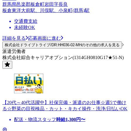
群馬県邑楽郡板倉町岩田字長良
板倉東洋大前駅、川俣駅、小泉町(群馬)駅
交通費支給
未経験OK
詳細を見る
応募画面に進む
株式会社ドライブトライブ/DR:HH036-02-MHのその他の求人を見る
派遣労働者
株式会社綜合キャリアオプション(1314GH0810G17★51-N)
【20代～40代活躍中】社保完備・派遣のお仕事☆週5で働け
る☆野菜の目視検品・カット・キカイ操作・洗浄/日払いOK
配送・物流スタッフ
時給
1,300
円〜