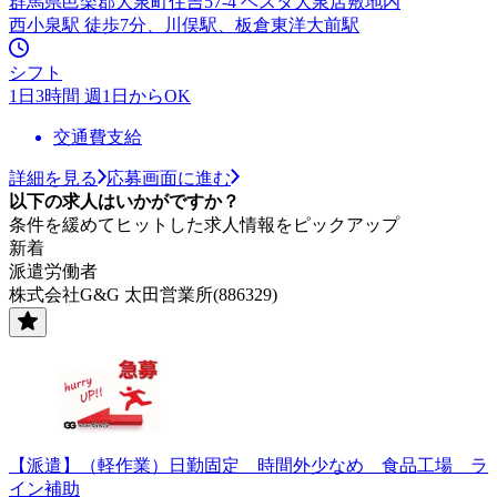
群馬県邑楽郡大泉町住吉57-4 ベスタ大泉店敷地内
西小泉駅 徒歩7分、川俣駅、板倉東洋大前駅
シフト
1日3時間 週1日からOK
交通費支給
詳細を見る
応募画面に進む
以下の求人はいかがですか？
条件を緩めてヒットした求人情報をピックアップ
新着
派遣労働者
株式会社G&G 太田営業所(886329)
【派遣】（軽作業）日勤固定 時間外少なめ 食品工場 ラ
イン補助