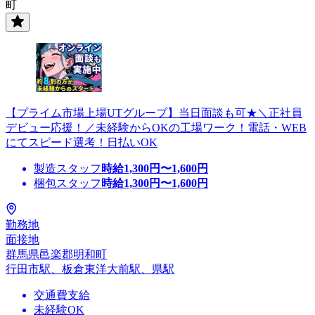
町
【プライム市場上場UTグループ】当日面談も可★＼正社員
デビュー応援！／未経験からOKの工場ワーク！電話・WEB
にてスピード選考！日払いOK
製造スタッフ
時給
1,300
円〜
1,600
円
梱包スタッフ
時給
1,300
円〜
1,600
円
勤務地
面接地
群馬県邑楽郡明和町
行田市駅、板倉東洋大前駅、県駅
交通費支給
未経験OK