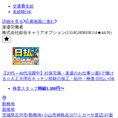
交通費支給
未経験OK
詳細を見る
応募画面に進む
派遣労働者
株式会社綜合キャリアオプション(1314GH0810G14★44-N)
【20代～40代活躍中】社保完備・派遣のお仕事☆週5で働け
る☆人工大理石キッチン部材の加工・貼付・検査/日払いOK
検査スタッフ
時給
1,300
円〜
勤務地
面接地
茨城県古河市(勤務地) 小山市神鳥谷1077-1 カーサ渡辺1F(面