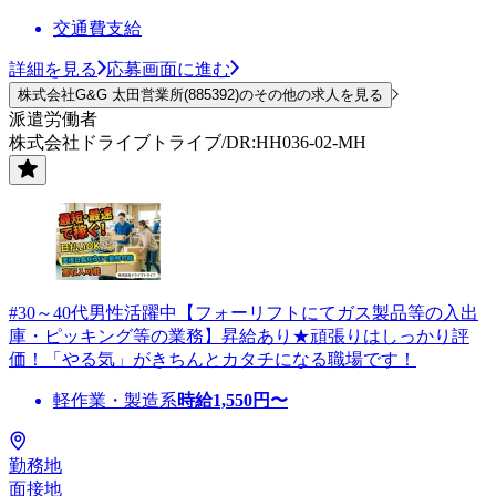
交通費支給
詳細を見る
応募画面に進む
株式会社G&G 太田営業所(885392)のその他の求人を見る
派遣労働者
株式会社ドライブトライブ/DR:HH036-02-MH
#30～40代男性活躍中【フォーリフトにてガス製品等の入出
庫・ピッキング等の業務】昇給あり★頑張りはしっかり評
価！「やる気」がきちんとカタチになる職場です！
軽作業・製造系
時給
1,550
円〜
勤務地
面接地