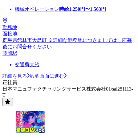
機械オペレーション
時給
1,250
円〜
1,563
円
勤務地
面接地
群馬県館林市大島町 ※詳細な勤務地につきましては、応募
後にお問合せください
藤岡駅
交通費支給
詳細を見る
応募画面に進む
正社員
日本マニュファクチャリングサービス株式会社01/sai251113-
T