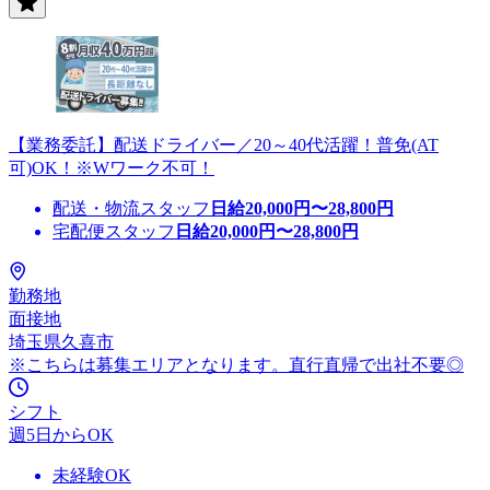
【業務委託】配送ドライバー／20～40代活躍！普免(AT
可)OK！※Wワーク不可！
配送・物流スタッフ
日給
20,000
円〜
28,800
円
宅配便スタッフ
日給
20,000
円〜
28,800
円
勤務地
面接地
埼玉県久喜市
※こちらは募集エリアとなります。直行直帰で出社不要◎
シフト
週5日からOK
未経験OK