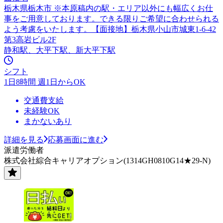
栃木県栃木市 ※本原稿内の駅・エリア以外にも幅広くお仕
事をご用意しております。できる限りご希望に合わせられる
よう考慮をいたします。【面接地】栃木県小山市城東1-6-42
第3高岩ビル2F
静和駅、大平下駅、新大平下駅
シフト
1日8時間 週1日からOK
交通費支給
未経験OK
まかないあり
詳細を見る
応募画面に進む
派遣労働者
株式会社綜合キャリアオプション(1314GH0810G14★29-N)