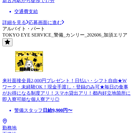
新古河駅から徒歩で17分
交通費支給
詳細を見る
応募画面に進む
アルバイト・パート
TOKYO EYE SERVICE_警備_カンリー_202606_加須エリア
来社面接全員2,000円プレゼント！日払い・シフト自由★W
ワーク・未経験OK！現金手渡し・登録のみ可★毎日の食事
がお得になる制度アリ！スマホ貸出アリ！都内好立地箇所に
即入寮可能な個人寮アリ◎
警備スタッフ
日給
9,900
円〜
勤務地