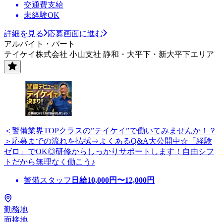
交通費支給
未経験OK
詳細を見る
応募画面に進む
アルバイト・パート
テイケイ株式会社 小山支社 静和・大平下・新大平下エリア
＜警備業界TOPクラスの”テイケイ”で働いてみませんか！？
＞応募までの流れを払拭⇒よくあるQ&A大公開中☆「経験
ゼロ」でOK◎研修からしっかりサポートします！自由シフ
トだから無理なく働こう♪
警備スタッフ
日給
10,000
円〜
12,000
円
勤務地
面接地