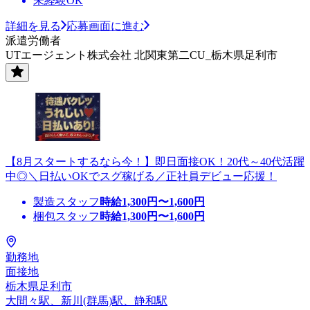
未経験OK
詳細を見る
応募画面に進む
派遣労働者
UTエージェント株式会社 北関東第二CU_栃木県足利市
【8月スタートするなら今！】即日面接OK！20代～40代活躍
中◎＼日払いOKでスグ稼げる／正社員デビュー応援！
製造スタッフ
時給
1,300
円〜
1,600
円
梱包スタッフ
時給
1,300
円〜
1,600
円
勤務地
面接地
栃木県足利市
大間々駅、新川(群馬)駅、静和駅