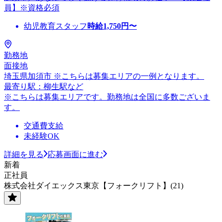
員】※資格必須
幼児教育スタッフ
時給
1,750
円〜
勤務地
面接地
埼玉県加須市 ※こちらは募集エリアの一例となります。
最寄り駅：柳生駅など
※こちらは募集エリアです。勤務地は全国に多数ございま
す。
交通費支給
未経験OK
詳細を見る
応募画面に進む
新着
正社員
株式会社ダイエックス東京【フォークリフト】(21)