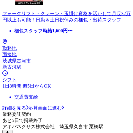
フォークリフト・クレーン・玉掛け資格を活かして月収32万
円以上も可能！日勤＆土日祝休みの梱包・出荷スタッフ
梱包スタッフ
時給
1,600
円〜
勤務地
面接地
茨城県古河市
新古河駅
シフト
1日8時間 週5日からOK
交通費支給
詳細を見る
応募画面に進む
業務委託契約
あと5日で掲載終了
アキバネクサス株式会社 埼玉県久喜市 栗橋駅