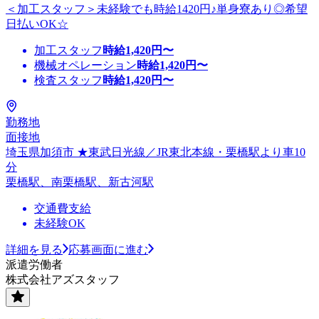
＜加工スタッフ＞未経験でも時給1420円♪単身寮あり◎希望
日払いOK☆
加工スタッフ
時給
1,420
円〜
機械オペレーション
時給
1,420
円〜
検査スタッフ
時給
1,420
円〜
勤務地
面接地
埼玉県加須市 ★東武日光線／JR東北本線・栗橋駅より車10
分
栗橋駅、南栗橋駅、新古河駅
交通費支給
未経験OK
詳細を見る
応募画面に進む
派遣労働者
株式会社アズスタッフ