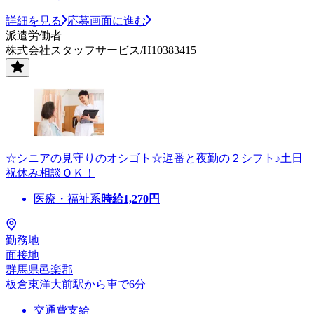
詳細を見る
応募画面に進む
派遣労働者
株式会社スタッフサービス/H10383415
☆シニアの見守りのオシゴト☆遅番と夜勤の２シフト♪土日
祝休み相談ＯＫ！
医療・福祉系
時給
1,270
円
勤務地
面接地
群馬県邑楽郡
板倉東洋大前駅から車で6分
交通費支給