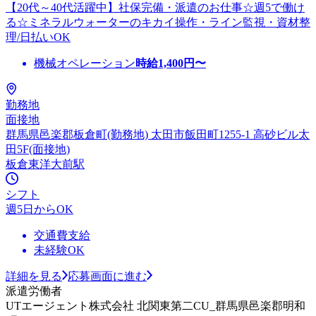
【20代～40代活躍中】社保完備・派遣のお仕事☆週5で働け
る☆ミネラルウォーターのキカイ操作・ライン監視・資材整
理/日払いOK
機械オペレーション
時給
1,400
円〜
勤務地
面接地
群馬県邑楽郡板倉町(勤務地) 太田市飯田町1255-1 高砂ビル太
田5F(面接地)
板倉東洋大前駅
シフト
週5日からOK
交通費支給
未経験OK
詳細を見る
応募画面に進む
派遣労働者
UTエージェント株式会社 北関東第二CU_群馬県邑楽郡明和