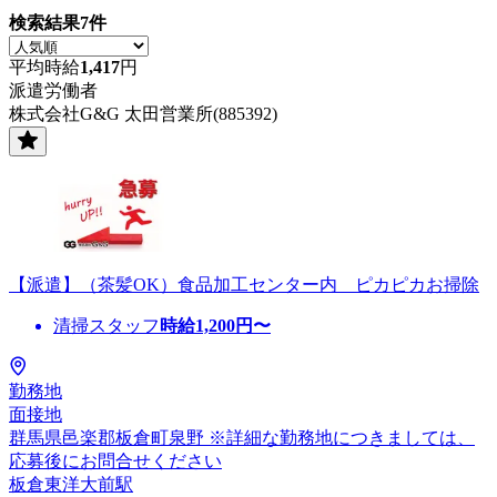
検索結果
7
件
平均時給
1,417
円
派遣労働者
株式会社G&G 太田営業所(885392)
【派遣】（茶髪OK）食品加工センター内 ピカピカお掃除
清掃スタッフ
時給
1,200
円〜
勤務地
面接地
群馬県邑楽郡板倉町泉野 ※詳細な勤務地につきましては、
応募後にお問合せください
板倉東洋大前駅