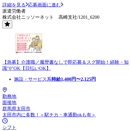
詳細を見る
応募画面に進む
派遣労働者
株式会社ニッソーネット 高崎支社/1201_6200
【急募】介護職／履歴書なしで即応募＆スグ開始！経験・知
識"0"OK【日払いOK】
施設・サービス系
時給
1,400
円〜
2,125
円
勤務地
面接地
群馬県太田市
太田市内に多数！＜駅チカ・車通勤okも有＞
シフト