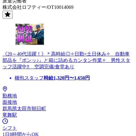
派遣労働者
株式会社ロフティー/OT10014069
《20～40代活躍！》＊高時給◎✧日勤×土日休み✧ 自動車
部品を『ポンッ♪』と箱に詰めるカンタン作業✧ 男性スタ
ッフ活躍中‼ 空調完備/食堂あり
梱包スタッフ
時給
1,320
円〜
1,650
円
勤務地
面接地
群馬県太田市朝日町
竜舞駅
シフト
1日8時間からOK