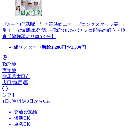
《20～40代活躍！》＊高時給◎オープニングスタッフ募
集！！≪短期/単発/週3～勤務OK≫パチンコ部品の組立・検
査【龍舞駅より車で5分】
組立スタッフ
時給
1,200
円〜
1,500
円
勤務地
面接地
群馬県太田市
太田(群馬)駅
シフト
1日8時間 週3日からOK
交通費支給
短期OK
単発OK