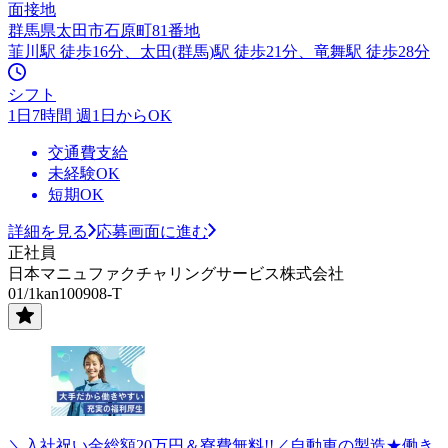
面接地
群馬県太田市石原町81番地
韮川駅 徒歩16分、太田(群馬)駅 徒歩21分、竜舞駅 徒歩28分
シフト
1日7時間 週1日からOK
交通費支給
未経験OK
短期OK
詳細を見る
応募画面に進む
正社員
日本マニュファクチャリングサービス株式会社
01/1kan100908-T
＼入社祝い金総額20万円＆寮費無料!!／自動車の製造★働き