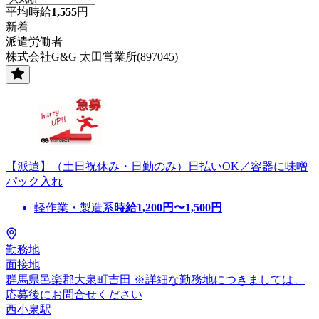
平均時給
1,555
円
新着
派遣労働者
株式会社G&G 太田営業所(897045)
【派遣】（土日祝休み・日勤のみ）日払いOK／容器に味噌
パック入れ
軽作業・製造系
時給
1,200
円〜
1,500
円
勤務地
面接地
群馬県邑楽郡大泉町吉田 ※詳細な勤務地につきましては、
応募後にお問合せください
西小泉駅