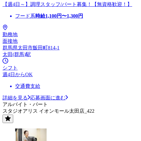
【週4日～】調理スタッフ/パート募集！【無資格歓迎！】
フード系
時給
1,100
円〜
1,300
円
勤務地
面接地
群馬県太田市飯田町814-1
太田(群馬)駅
シフト
週4日からOK
交通費支給
詳細を見る
応募画面に進む
アルバイト・パート
スタジオアリス イオンモール太田店_422