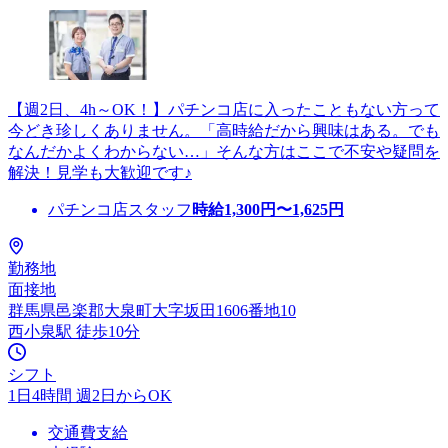
【週2日、4h～OK！】パチンコ店に入ったこともない方って
今どき珍しくありません。「高時給だから興味はある。でも
なんだかよくわからない…」そんな方はここで不安や疑問を
解決！見学も大歓迎です♪
パチンコ店スタッフ
時給
1,300
円〜
1,625
円
勤務地
面接地
群馬県邑楽郡大泉町大字坂田1606番地10
西小泉駅 徒歩10分
シフト
1日4時間 週2日からOK
交通費支給