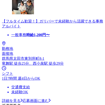
【フルタイム歓迎！】ガリバーで未経験から活躍できる事務
アルバイト
一般事務
時給
1,200
円〜
勤務地
面接地
群馬県太田市東別所町8-1
竜舞駅 徒歩25分、西小泉駅 徒歩29分
シフト
1日7時間 週4日からOK
交通費支給
未経験OK
詳細を見る
応募画面に進む