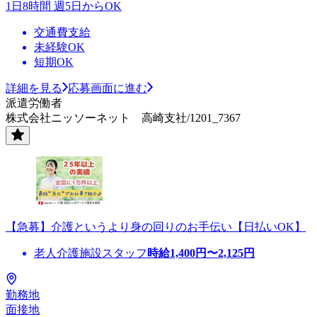
1日8時間 週5日からOK
交通費支給
未経験OK
短期OK
詳細を見る
応募画面に進む
派遣労働者
株式会社ニッソーネット 高崎支社/1201_7367
【急募】介護というより身の回りのお手伝い【日払いOK】
老人介護施設スタッフ
時給
1,400
円〜
2,125
円
勤務地
面接地