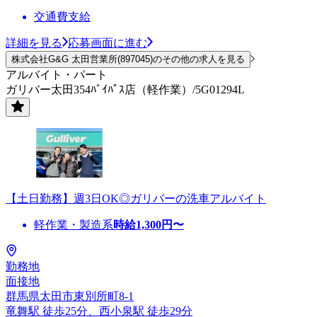
交通費支給
詳細を見る
応募画面に進む
株式会社G&G 太田営業所(897045)のその他の求人を見る
アルバイト・パート
ガリバー太田354ﾊﾞｲﾊﾟｽ店（軽作業）/5G01294L
【土日勤務】週3日OK◎ガリバーの洗車アルバイト
軽作業・製造系
時給
1,300
円〜
勤務地
面接地
群馬県太田市東別所町8-1
竜舞駅 徒歩25分、西小泉駅 徒歩29分