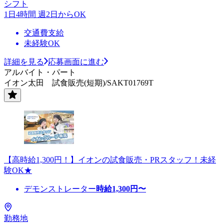
シフト
1日4時間 週2日からOK
交通費支給
未経験OK
詳細を見る
応募画面に進む
アルバイト・パート
イオン太田 試食販売(短期)/SAKT01769T
【高時給1,300円！】イオンの試食販売・PRスタッフ！未経
験OK★
デモンストレーター
時給
1,300
円〜
勤務地