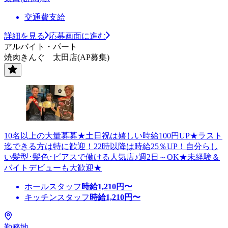
交通費支給
詳細を見る
応募画面に進む
アルバイト・パート
焼肉きんぐ 太田店(AP募集)
10名以上の大量募募★土日祝は嬉しい時給100円UP★ラスト
迄できる方は特に歓迎！22時以降は時給25％UP！自分らし
い髪型･髪色･ピアスで働ける人気店♪週2日～OK★未経験＆
バイトデビューも大歓迎★
ホールスタッフ
時給
1,210
円〜
キッチンスタッフ
時給
1,210
円〜
勤務地