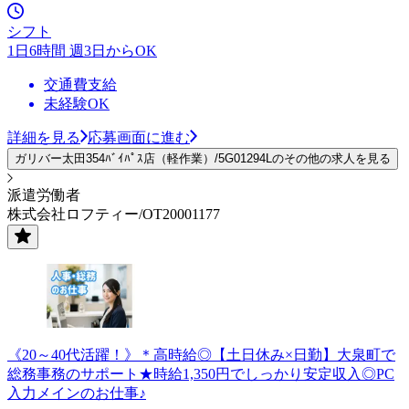
シフト
1日6時間 週3日からOK
交通費支給
未経験OK
詳細を見る
応募画面に進む
ガリバー太田354ﾊﾞｲﾊﾟｽ店（軽作業）/5G01294Lのその他の求人を見る
派遣労働者
株式会社ロフティー/OT20001177
《20～40代活躍！》＊高時給◎【土日休み×日勤】大泉町で
総務事務のサポート★時給1,350円でしっかり安定収入◎PC
入力メインのお仕事♪