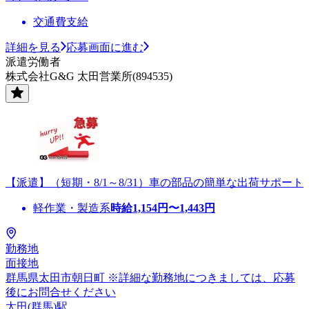
交通費支給
詳細を見る
応募画面に進む
派遣労働者
株式会社G&G 太田営業所(894535)
【派遣】（短期・8/1～8/31）車の部品の簡単な出荷サポート
軽作業・製造系
時給
1,154
円〜
1,443
円
勤務地
面接地
群馬県太田市朝日町 ※詳細な勤務地につきましては、応募
後にお問合せください
太田(群馬)駅