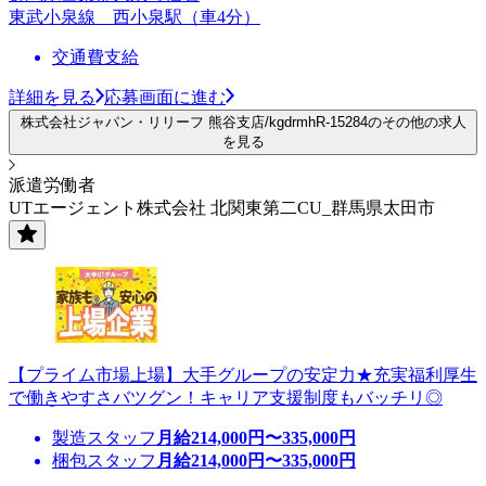
東武小泉線 西小泉駅（車4分）
交通費支給
詳細を見る
応募画面に進む
株式会社ジャパン・リリーフ 熊谷支店/kgdrmhR-15284のその他の求人
を見る
派遣労働者
UTエージェント株式会社 北関東第二CU_群馬県太田市
【プライム市場上場】大手グループの安定力★充実福利厚生
で働きやすさバツグン！キャリア支援制度もバッチリ◎
製造スタッフ
月給
214,000
円〜
335,000
円
梱包スタッフ
月給
214,000
円〜
335,000
円