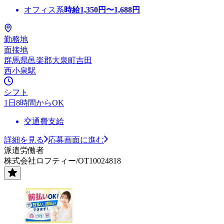
オフィス系
時給
1,350
円〜
1,688
円
勤務地
面接地
群馬県邑楽郡大泉町吉田
西小泉駅
シフト
1日8時間からOK
交通費支給
詳細を見る
応募画面に進む
派遣労働者
株式会社ロフティー/OT10024818