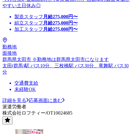
やすい土日休み◎
製造スタッフ
月給
275,000
円〜
組立スタッフ
月給
275,000
円〜
加工スタッフ
月給
275,000
円〜
勤務地
面接地
群馬県太田市 ※勤務地は群馬県太田市になります
太田(群馬)駅 バス10分、三枚橋駅 バス30分、竜舞駅 バス30
分
交通費支給
未経験OK
詳細を見る
応募画面に進む
派遣労働者
株式会社ロフティー/OT10024685