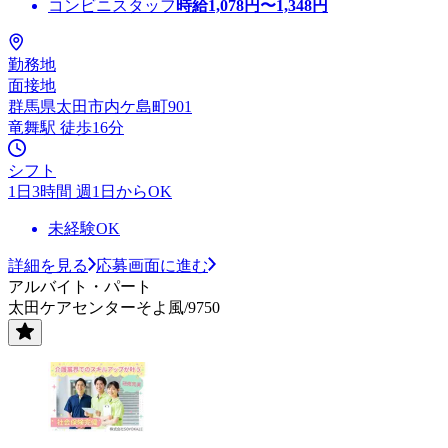
コンビニスタッフ
時給
1,078
円〜
1,348
円
勤務地
面接地
群馬県太田市内ケ島町901
竜舞駅 徒歩16分
シフト
1日3時間 週1日からOK
未経験OK
詳細を見る
応募画面に進む
アルバイト・パート
太田ケアセンターそよ風/9750