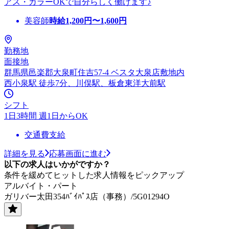
アス・カラーOKで自分らしく働けます♪
美容師
時給
1,200
円〜
1,600
円
勤務地
面接地
群馬県邑楽郡大泉町住吉57-4 ベスタ大泉店敷地内
西小泉駅 徒歩7分、川俣駅、板倉東洋大前駅
シフト
1日3時間 週1日からOK
交通費支給
詳細を見る
応募画面に進む
以下の求人はいかがですか？
条件を緩めてヒットした求人情報をピックアップ
アルバイト・パート
ガリバー太田354ﾊﾞｲﾊﾟｽ店（事務）/5G01294O