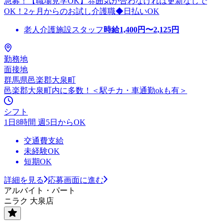
急募！【職場見学OK】雰囲気が合わなければ更新なしで
OK！2ヶ月からのお試し介護職◆日払いOK
老人介護施設スタッフ
時給
1,400
円〜
2,125
円
勤務地
面接地
群馬県邑楽郡大泉町
邑楽郡大泉町内に多数！＜駅チカ・車通勤okも有＞
シフト
1日8時間 週5日からOK
交通費支給
未経験OK
短期OK
詳細を見る
応募画面に進む
アルバイト・パート
ニラク 大泉店