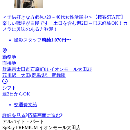
＜子供好きな方必見♪20～40代女性活躍中＞【接客STAFF】
楽しい職場が自慢です！土日を含む週2日～◎未経験OK！カ
メラに興味のある方歓迎！
撮影スタッフ
時給
1,070
円〜
勤務地
面接地
群馬県太田市石原町81 イオンモ—ル太田2F
韮川駅、太田(群馬)駅、竜舞駅
シフト
週2日からOK
交通費支給
詳細を見る
応募画面に進む
アルバイト・パート
SpRay PREMIUM イオンモール太田店