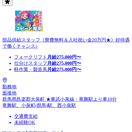
部品供給スタッフ《寮費無料＆入社祝い金20万円★》好待遇
で働くチャンス♪
フォークリフト
月給
275,000
円〜
仕分けスタッフ
月給
275,000
円〜
軽作業・製造系
月給
275,000
円〜
勤務地
面接地
群馬県邑楽郡大泉町 ★東武小泉線・竜舞駅より車10分
竜舞駅、小泉町(群馬)駅、西小泉駅
交通費支給
未経験OK