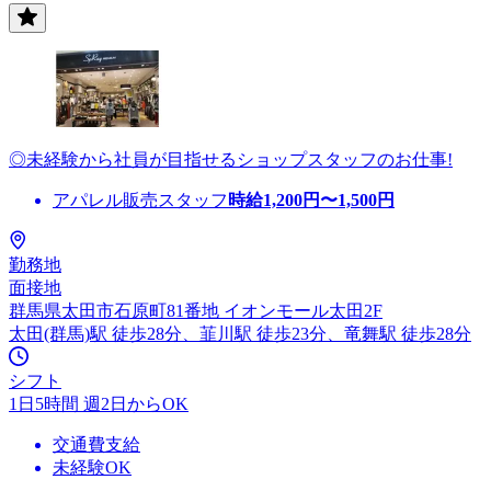
◎未経験から社員が目指せるショップスタッフのお仕事!
アパレル販売スタッフ
時給
1,200
円〜
1,500
円
勤務地
面接地
群馬県太田市石原町81番地 イオンモール太田2F
太田(群馬)駅 徒歩28分、韮川駅 徒歩23分、竜舞駅 徒歩28分
シフト
1日5時間 週2日からOK
交通費支給
未経験OK