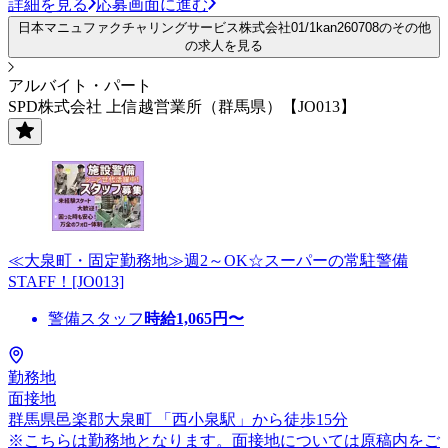
詳細を見る
応募画面に進む
日本マニュファクチャリングサービス株式会社01/1kan260708のその他
の求人を見る
アルバイト・パート
SPD株式会社 上信越営業所（群馬県）【JO013】
≪大泉町・固定勤務地≫週2～OK☆スーパーの常駐警備
STAFF！[JO013]
警備スタッフ
時給
1,065
円〜
勤務地
面接地
群馬県邑楽郡大泉町 「西小泉駅」から徒歩15分
※こちらは勤務地となります。面接地については原稿内をご