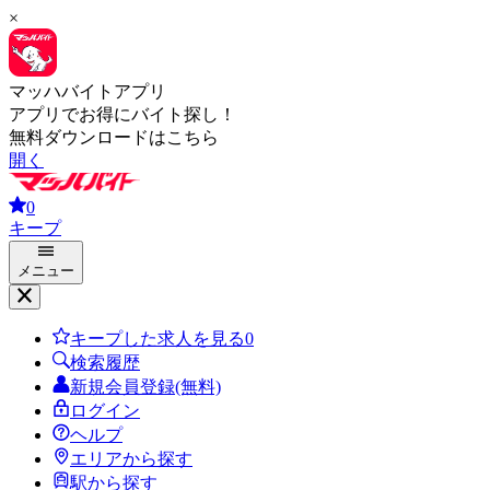
×
マッハバイトアプリ
アプリでお得にバイト探し！
無料ダウンロードはこちら
開く
0
キープ
メニュー
キープした求人を見る
0
検索履歴
新規会員登録(無料)
ログイン
ヘルプ
エリアから探す
駅から探す