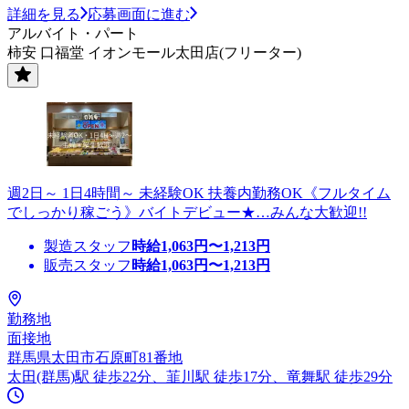
詳細を見る
応募画面に進む
アルバイト・パート
柿安 口福堂 イオンモール太田店(フリーター)
週2日～ 1日4時間～ 未経験OK 扶養内勤務OK《フルタイム
でしっかり稼ごう》バイトデビュー★…みんな大歓迎!!
製造スタッフ
時給
1,063
円〜
1,213
円
販売スタッフ
時給
1,063
円〜
1,213
円
勤務地
面接地
群馬県太田市石原町81番地
太田(群馬)駅 徒歩22分、韮川駅 徒歩17分、竜舞駅 徒歩29分