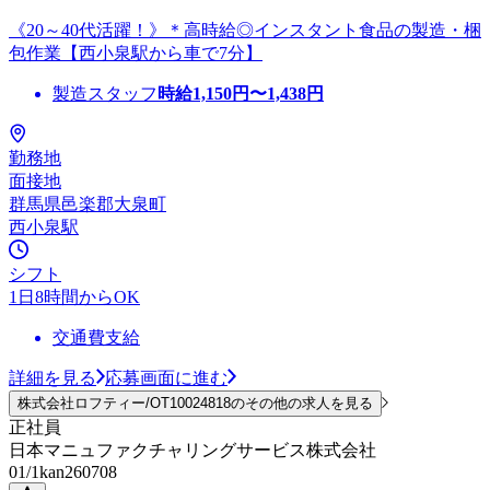
《20～40代活躍！》＊高時給◎インスタント食品の製造・梱
包作業【西小泉駅から車で7分】
製造スタッフ
時給
1,150
円〜
1,438
円
勤務地
面接地
群馬県邑楽郡大泉町
西小泉駅
シフト
1日8時間からOK
交通費支給
詳細を見る
応募画面に進む
株式会社ロフティー/OT10024818のその他の求人を見る
正社員
日本マニュファクチャリングサービス株式会社
01/1kan260708