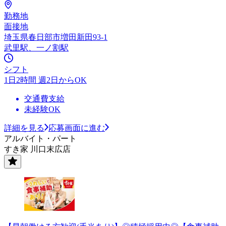
勤務地
面接地
埼玉県春日部市増田新田93-1
武里駅、一ノ割駅
シフト
1日2時間 週2日からOK
交通費支給
未経験OK
詳細を見る
応募画面に進む
アルバイト・パート
すき家 川口末広店