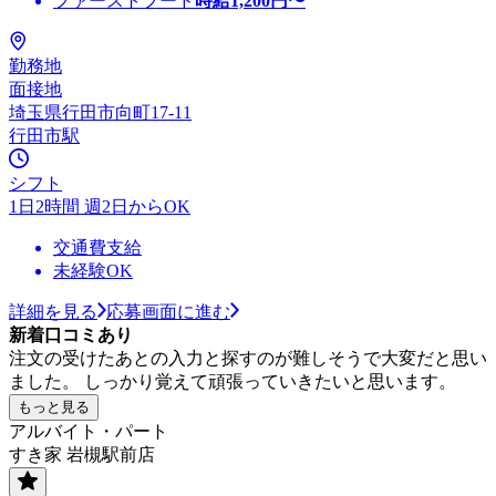
ファーストフード
時給
1,200
円〜
勤務地
面接地
埼玉県行田市向町17-11
行田市駅
シフト
1日2時間 週2日からOK
交通費支給
未経験OK
詳細を見る
応募画面に進む
新着口コミあり
注文の受けたあとの入力と探すのが難しそうで大変だと思い
ました。 しっかり覚えて頑張っていきたいと思います。
もっと見る
アルバイト・パート
すき家 岩槻駅前店