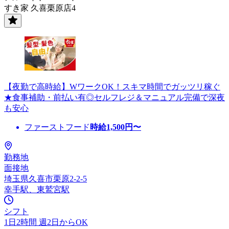
すき家 久喜栗原店4
【夜勤で高時給】WワークOK！スキマ時間でガッツリ稼ぐ
★食事補助・前払い有◎セルフレジ＆マニュアル完備で深夜
も安心
ファーストフード
時給
1,500
円〜
勤務地
面接地
埼玉県久喜市栗原2-2-5
幸手駅、東鷲宮駅
シフト
1日2時間 週2日からOK