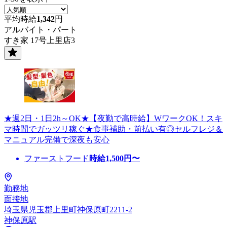
平均時給
1,342
円
アルバイト・パート
すき家 17号上里店3
★週2日・1日2h～OK★【夜勤で高時給】WワークOK！スキ
マ時間でガッツリ稼ぐ★食事補助・前払い有◎セルフレジ＆
マニュアル完備で深夜も安心
ファーストフード
時給
1,500
円〜
勤務地
面接地
埼玉県児玉郡上里町神保原町2211-2
神保原駅