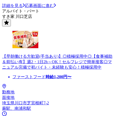
詳細を見る
応募画面に進む
アルバイト・パート
すき家 川口芝店
【早朝働ける方歓迎(手当あり)】◎積極採用中◎【食事補助
＆前払い有】週2・1日2h～OK！セルフレジで簡単接客◎マ
ニュアル完備で初バイト・未経験も安心！積極採用中
ファーストフード
時給
1,200
円〜
勤務地
面接地
埼玉県川口市芝宮根町7-2
蕨駅、南浦和駅