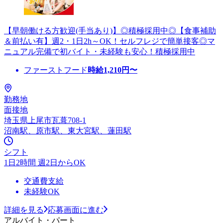
【早朝働ける方歓迎(手当あり)】◎積極採用中◎【食事補助
＆前払い有】週2・1日2h～OK！セルフレジで簡単接客◎マ
ニュアル完備で初バイト・未経験も安心！積極採用中
ファーストフード
時給
1,210
円〜
勤務地
面接地
埼玉県上尾市瓦葺708-1
沼南駅、原市駅、東大宮駅、蓮田駅
シフト
1日2時間 週2日からOK
交通費支給
未経験OK
詳細を見る
応募画面に進む
アルバイト・パート