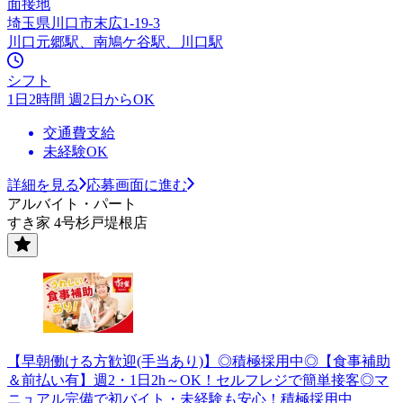
面接地
埼玉県川口市末広1-19-3
川口元郷駅、南鳩ケ谷駅、川口駅
シフト
1日2時間 週2日からOK
交通費支給
未経験OK
詳細を見る
応募画面に進む
アルバイト・パート
すき家 4号杉戸堤根店
【早朝働ける方歓迎(手当あり)】◎積極採用中◎【食事補助
＆前払い有】週2・1日2h～OK！セルフレジで簡単接客◎マ
ニュアル完備で初バイト・未経験も安心！積極採用中