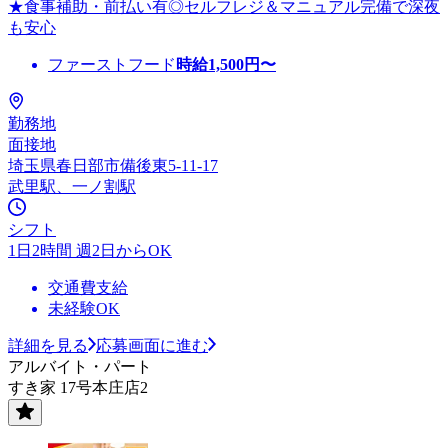
★食事補助・前払い有◎セルフレジ＆マニュアル完備で深夜
も安心
ファーストフード
時給
1,500
円〜
勤務地
面接地
埼玉県春日部市備後東5-11-17
武里駅、一ノ割駅
シフト
1日2時間 週2日からOK
交通費支給
未経験OK
詳細を見る
応募画面に進む
アルバイト・パート
すき家 17号本庄店2