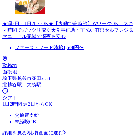
★週2日・1日2h～OK★【夜勤で高時給】WワークOK！スキ
マ時間でガッツリ稼ぐ★食事補助・前払い有◎セルフレジ＆
マニュアル完備で深夜も安心
ファーストフード
時給
1,500
円〜
勤務地
面接地
埼玉県越谷市花田2-33-1
北越谷駅、大袋駅
シフト
1日2時間 週2日からOK
交通費支給
未経験OK
詳細を見る
応募画面に進む