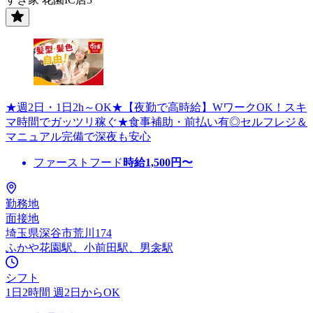
★週2日・1日2h～OK★【夜勤で高時給】WワークOK！スキ
マ時間でガッツリ稼ぐ★食事補助・前払い有◎セルフレジ＆
マニュアル完備で深夜も安心
ファーストフード
時給
1,500
円〜
勤務地
面接地
埼玉県深谷市荒川174
ふかや花園駅、小前田駅、男衾駅
シフト
1日2時間 週2日からOK