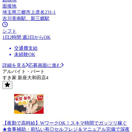
面接地
埼玉県三郷市上彦名231-1
吉川美南駅、新三郷駅
シフト
1日2時間 週2日からOK
交通費支給
未経験OK
詳細を見る
応募画面に進む
アルバイト・パート
すき家 新座大和田店4
【夜勤で高時給】WワークOK！スキマ時間でガッツリ稼ぐ
★食事補助・前払い有◎セルフレジ＆マニュアル完備で深夜