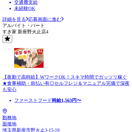
交通費支給
未経験OK
詳細を見る
応募画面に進む
アルバイト・パート
すき家 新座野火止店4
【夜勤で高時給】WワークOK！スキマ時間でガッツリ稼ぐ
★食事補助・前払い有◎セルフレジ＆マニュアル完備で深夜
も安心
ファーストフード
時給
1,563
円〜
勤務地
面接地
埼玉県新座市野火止3-15-19