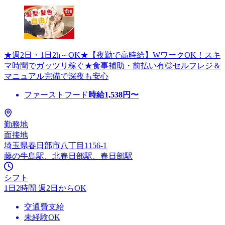
★週2日・1日2h～OK★【夜勤で高時給】WワークOK！スキ
マ時間でガッツリ稼ぐ★食事補助・前払い有◎セルフレジ＆
マニュアル完備で深夜も安心
ファーストフード
時給
1,538
円〜
勤務地
面接地
埼玉県春日部市八丁目1156-1
藤の牛島駅、北春日部駅、春日部駅
シフト
1日2時間 週2日からOK
交通費支給
未経験OK