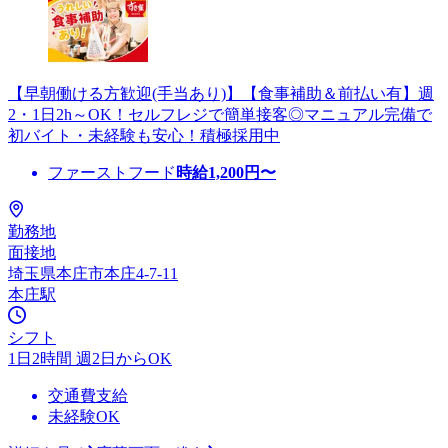
【早朝働ける方歓迎(手当あり)】【食事補助＆前払い有】週
2・1日2h～OK！セルフレジで簡単接客◎マニュアル完備で
初バイト・未経験も安心！積極採用中
ファーストフード
時給
1,200
円〜
勤務地
面接地
埼玉県本庄市本庄4-7-11
本庄駅
シフト
1日2時間 週2日からOK
交通費支給
未経験OK