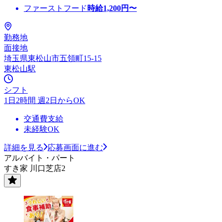
ファーストフード
時給
1,200
円〜
勤務地
面接地
埼玉県東松山市五領町15-15
東松山駅
シフト
1日2時間 週2日からOK
交通費支給
未経験OK
詳細を見る
応募画面に進む
アルバイト・パート
すき家 川口芝店2