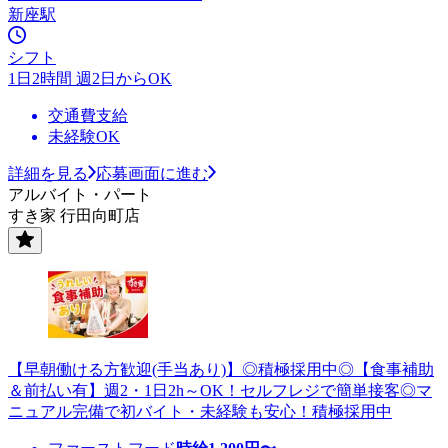
新座駅
シフト
1日2時間 週2日からOK
交通費支給
未経験OK
詳細を見る
応募画面に進む
アルバイト・パート
すき家 行田向町店
【早朝働ける方歓迎(手当あり)】◎積極採用中◎【食事補助
＆前払い有】週2・1日2h～OK！セルフレジで簡単接客◎マ
ニュアル完備で初バイト・未経験も安心！積極採用中