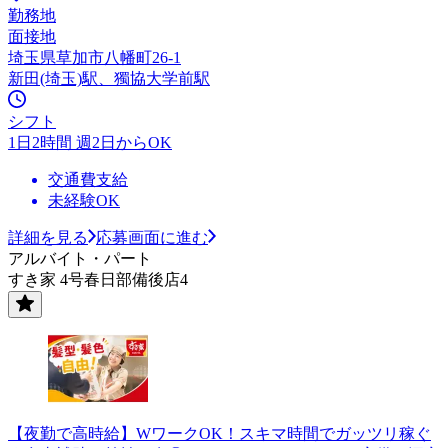
勤務地
面接地
埼玉県草加市八幡町26-1
新田(埼玉)駅、獨協大学前駅
シフト
1日2時間 週2日からOK
交通費支給
未経験OK
詳細を見る
応募画面に進む
アルバイト・パート
すき家 4号春日部備後店4
【夜勤で高時給】WワークOK！スキマ時間でガッツリ稼ぐ