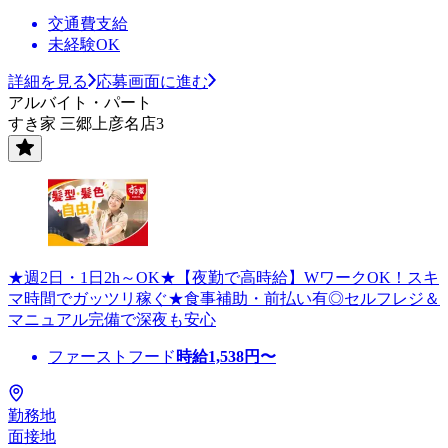
交通費支給
未経験OK
詳細を見る
応募画面に進む
アルバイト・パート
すき家 三郷上彦名店3
★週2日・1日2h～OK★【夜勤で高時給】WワークOK！スキ
マ時間でガッツリ稼ぐ★食事補助・前払い有◎セルフレジ＆
マニュアル完備で深夜も安心
ファーストフード
時給
1,538
円〜
勤務地
面接地