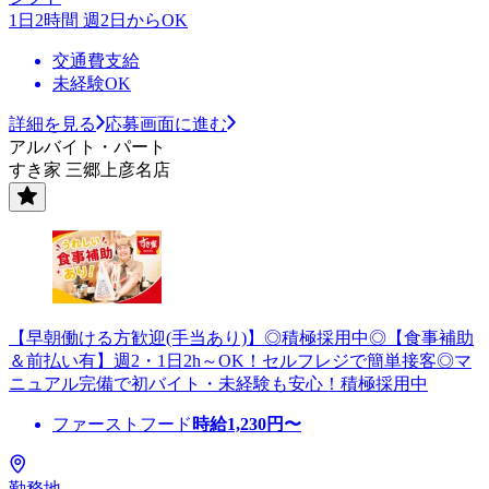
1日2時間 週2日からOK
交通費支給
未経験OK
詳細を見る
応募画面に進む
アルバイト・パート
すき家 三郷上彦名店
【早朝働ける方歓迎(手当あり)】◎積極採用中◎【食事補助
＆前払い有】週2・1日2h～OK！セルフレジで簡単接客◎マ
ニュアル完備で初バイト・未経験も安心！積極採用中
ファーストフード
時給
1,230
円〜
勤務地