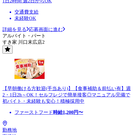
1日2時間 週2日からOK
交通費支給
未経験OK
詳細を見る
応募画面に進む
アルバイト・パート
すき家 川口末広店2
【早朝働ける方歓迎(手当あり)】【食事補助＆前払い有】週
2・1日2h～OK！セルフレジで簡単接客◎マニュアル完備で
初バイト・未経験も安心！積極採用中
ファーストフード
時給
1,200
円〜
勤務地