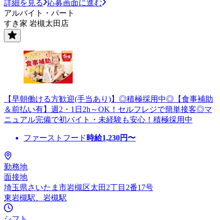
詳細を見る
応募画面に進む
アルバイト・パート
すき家 岩槻太田店
【早朝働ける方歓迎(手当あり)】◎積極採用中◎【食事補助
＆前払い有】週2・1日2h～OK！セルフレジで簡単接客◎マ
ニュアル完備で初バイト・未経験も安心！積極採用中
ファーストフード
時給
1,230
円〜
勤務地
面接地
埼玉県さいたま市岩槻区太田2丁目2番17号
東岩槻駅、岩槻駅
シフト