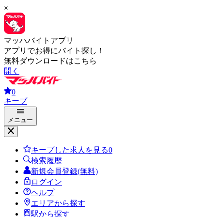
×
マッハバイトアプリ
アプリでお得にバイト探し！
無料ダウンロードはこちら
開く
0
キープ
メニュー
キープした求人を見る
0
検索履歴
新規会員登録(無料)
ログイン
ヘルプ
エリアから探す
駅から探す