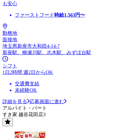
も安心
ファーストフード
時給
1,563
円〜
勤務地
面接地
埼玉県新座市大和田4-14-7
新座駅、柳瀬川駅、志木駅、みずほ台駅
シフト
1日2時間 週2日からOK
交通費支給
未経験OK
詳細を見る
応募画面に進む
アルバイト・パート
すき家 越谷花田店3