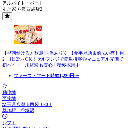
アルバイト・パート
すき家 八潮西袋店2
【早朝働ける方歓迎(手当あり)】【食事補助＆前払い有】週
2・1日2h～OK！セルフレジで簡単接客◎マニュアル完備で
初バイト・未経験も安心！積極採用中
ファーストフード
時給
1,230
円〜
勤務地
面接地
埼玉県八潮市西袋1030-1
草加駅、谷塚駅
シフト