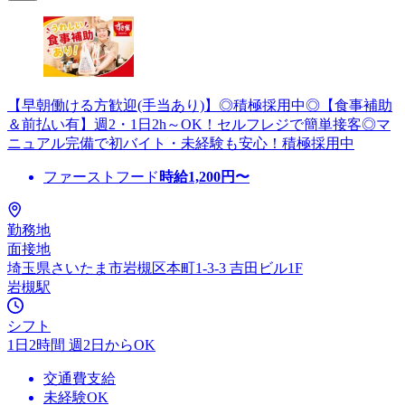
【早朝働ける方歓迎(手当あり)】◎積極採用中◎【食事補助
＆前払い有】週2・1日2h～OK！セルフレジで簡単接客◎マ
ニュアル完備で初バイト・未経験も安心！積極採用中
ファーストフード
時給
1,200
円〜
勤務地
面接地
埼玉県さいたま市岩槻区本町1-3-3 吉田ビル1F
岩槻駅
シフト
1日2時間 週2日からOK
交通費支給
未経験OK