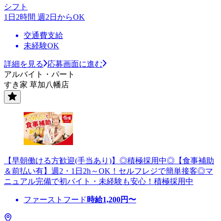
シフト
1日2時間 週2日からOK
交通費支給
未経験OK
詳細を見る
応募画面に進む
アルバイト・パート
すき家 草加八幡店
【早朝働ける方歓迎(手当あり)】◎積極採用中◎【食事補助
＆前払い有】週2・1日2h～OK！セルフレジで簡単接客◎マ
ニュアル完備で初バイト・未経験も安心！積極採用中
ファーストフード
時給
1,200
円〜