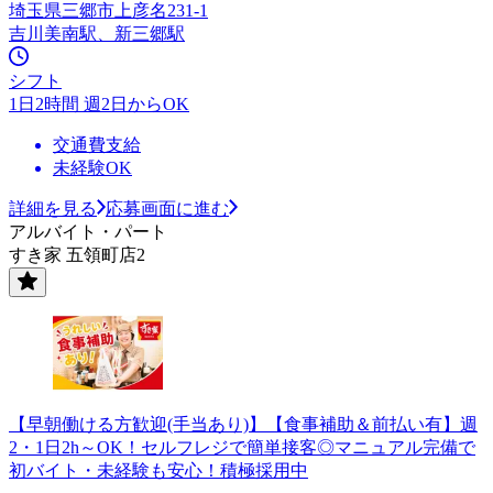
埼玉県三郷市上彦名231-1
吉川美南駅、新三郷駅
シフト
1日2時間 週2日からOK
交通費支給
未経験OK
詳細を見る
応募画面に進む
アルバイト・パート
すき家 五領町店2
【早朝働ける方歓迎(手当あり)】【食事補助＆前払い有】週
2・1日2h～OK！セルフレジで簡単接客◎マニュアル完備で
初バイト・未経験も安心！積極採用中