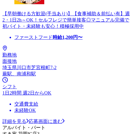
【早朝働ける方歓迎(手当あり)】【食事補助＆前払い有】週
2・1日2h～OK！セルフレジで簡単接客◎マニュアル完備で
初バイト・未経験も安心！積極採用中
ファーストフード
時給
1,200
円〜
勤務地
面接地
埼玉県川口市芝宮根町7-2
蕨駅、南浦和駅
シフト
1日2時間 週2日からOK
交通費支給
未経験OK
詳細を見る
応募画面に進む
アルバイト・パート
すき家 花園IC店3