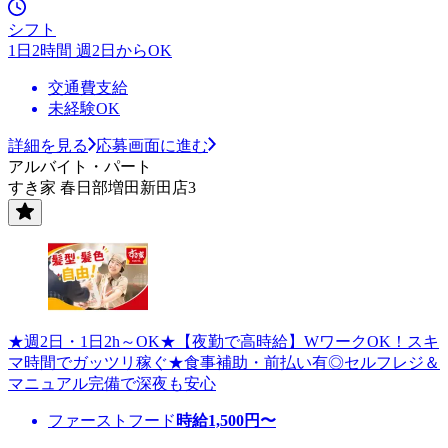
シフト
1日2時間 週2日からOK
交通費支給
未経験OK
詳細を見る
応募画面に進む
アルバイト・パート
すき家 春日部増田新田店3
★週2日・1日2h～OK★【夜勤で高時給】WワークOK！スキ
マ時間でガッツリ稼ぐ★食事補助・前払い有◎セルフレジ＆
マニュアル完備で深夜も安心
ファーストフード
時給
1,500
円〜