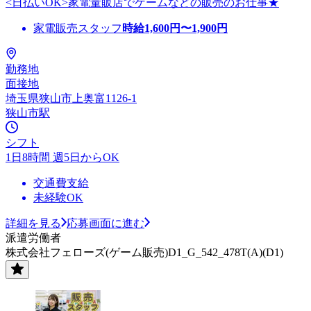
<日払いOK>家電量販店でゲームなどの販売のお仕事★
家電販売スタッフ
時給
1,600
円〜
1,900
円
勤務地
面接地
埼玉県狭山市上奥富1126-1
狭山市駅
シフト
1日8時間 週5日からOK
交通費支給
未経験OK
詳細を見る
応募画面に進む
派遣労働者
株式会社フェローズ(ゲーム販売)D1_G_542_478T(A)(D1)