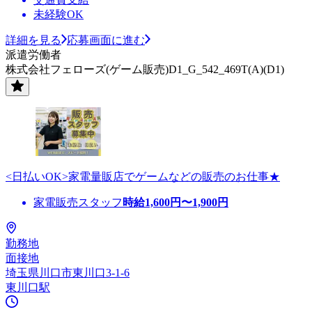
未経験OK
詳細を見る
応募画面に進む
派遣労働者
株式会社フェローズ(ゲーム販売)D1_G_542_469T(A)(D1)
<日払いOK>家電量販店でゲームなどの販売のお仕事★
家電販売スタッフ
時給
1,600
円〜
1,900
円
勤務地
面接地
埼玉県川口市東川口3-1-6
東川口駅