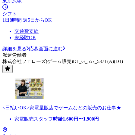
東所沢駅
シフト
1日8時間 週5日からOK
交通費支給
未経験OK
詳細を見る
応募画面に進む
派遣労働者
株式会社フェローズ(ゲーム販売)D1_G_557_537T(A)(D1)
<日払いOK>家電量販店でゲームなどの販売のお仕事★
家電販売スタッフ
時給
1,600
円〜
1,900
円