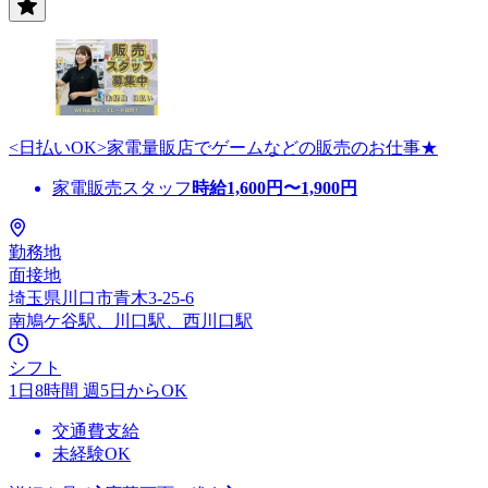
<日払いOK>家電量販店でゲームなどの販売のお仕事★
家電販売スタッフ
時給
1,600
円〜
1,900
円
勤務地
面接地
埼玉県川口市青木3-25-6
南鳩ケ谷駅、川口駅、西川口駅
シフト
1日8時間 週5日からOK
交通費支給
未経験OK