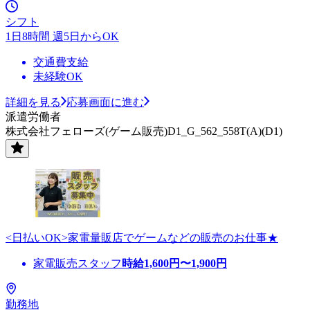
シフト
1日8時間 週5日からOK
交通費支給
未経験OK
詳細を見る
応募画面に進む
派遣労働者
株式会社フェローズ(ゲーム販売)D1_G_562_558T(A)(D1)
<日払いOK>家電量販店でゲームなどの販売のお仕事★
家電販売スタッフ
時給
1,600
円〜
1,900
円
勤務地