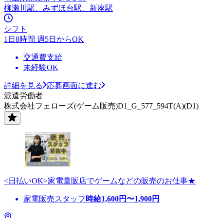
柳瀬川駅、みずほ台駅、新座駅
シフト
1日8時間 週5日からOK
交通費支給
未経験OK
詳細を見る
応募画面に進む
派遣労働者
株式会社フェローズ(ゲーム販売)D1_G_577_594T(A)(D1)
<日払いOK>家電量販店でゲームなどの販売のお仕事★
家電販売スタッフ
時給
1,600
円〜
1,900
円