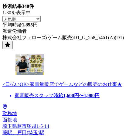
検索結果
340
件
1-30を表示中
平均時給
1,895
円
派遣労働者
株式会社フェローズ(ゲーム販売)D1_G_558_546T(A)(D1)
<日払いOK>家電量販店でゲームなどの販売のお仕事★
家電販売スタッフ
時給
1,600
円〜
1,900
円
勤務地
面接地
埼玉県蕨市塚越1-5-14
蕨駅、戸田(埼玉)駅