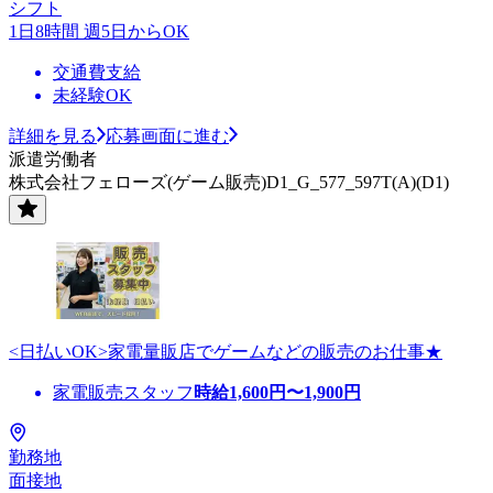
シフト
1日8時間 週5日からOK
交通費支給
未経験OK
詳細を見る
応募画面に進む
派遣労働者
株式会社フェローズ(ゲーム販売)D1_G_577_597T(A)(D1)
<日払いOK>家電量販店でゲームなどの販売のお仕事★
家電販売スタッフ
時給
1,600
円〜
1,900
円
勤務地
面接地