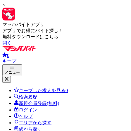
×
マッハバイトアプリ
アプリでお得にバイト探し！
無料ダウンロードはこちら
開く
0
キープ
メニュー
キープした求人を見る
0
検索履歴
新規会員登録(無料)
ログイン
ヘルプ
エリアから探す
駅から探す