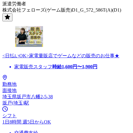
派遣労働者
株式会社フェローズ(ゲーム販売)D1_G_572_586T(A)(D1)
<日払いOK>家電量販店でゲームなどの販売のお仕事★
家電販売スタッフ
時給
1,600
円〜
1,900
円
勤務地
面接地
埼玉県坂戸市八幡2-5-38
坂戸(埼玉)駅
シフト
1日8時間 週5日からOK
交通費支給