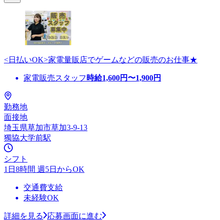
<日払いOK>家電量販店でゲームなどの販売のお仕事★
家電販売スタッフ
時給
1,600
円〜
1,900
円
勤務地
面接地
埼玉県草加市草加3-9-13
獨協大学前駅
シフト
1日8時間 週5日からOK
交通費支給
未経験OK
詳細を見る
応募画面に進む