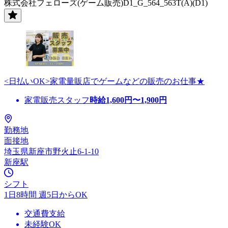
株式会社フェローズ(ゲーム販売)D1_G_564_563T(A)(D1)
<日払いOK>家電量販店でゲームなどの販売のお仕事★
家電販売スタッフ
時給
1,600
円〜
1,900
円
勤務地
面接地
埼玉県新座市野火止6-1-10
新座駅
シフト
1日8時間 週5日からOK
交通費支給
未経験OK