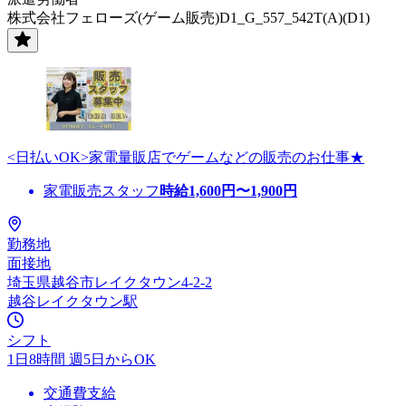
株式会社フェローズ(ゲーム販売)D1_G_557_542T(A)(D1)
<日払いOK>家電量販店でゲームなどの販売のお仕事★
家電販売スタッフ
時給
1,600
円〜
1,900
円
勤務地
面接地
埼玉県越谷市レイクタウン4-2-2
越谷レイクタウン駅
シフト
1日8時間 週5日からOK
交通費支給