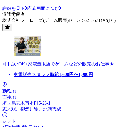
詳細を見る
応募画面に進む
派遣労働者
株式会社フェローズ(ゲーム販売)D1_G_562_557T(A)(D1)
<日払いOK>家電量販店でゲームなどの販売のお仕事★
家電販売スタッフ
時給
1,600
円〜
1,900
円
勤務地
面接地
埼玉県志木市本町5-26-1
志木駅、柳瀬川駅、北朝霞駅
シフト