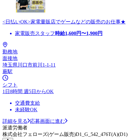
<日払いOK>家電量販店でゲームなどの販売のお仕事★
家電販売スタッフ
時給
1,600
円〜
1,900
円
勤務地
面接地
埼玉県川口市前川1-1-11
蕨駅
シフト
1日8時間 週5日からOK
交通費支給
未経験OK
詳細を見る
応募画面に進む
派遣労働者
株式会社フェローズ(ゲーム販売)D1_G_542_476T(A)(D1)