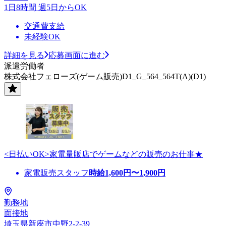
1日8時間 週5日からOK
交通費支給
未経験OK
詳細を見る
応募画面に進む
派遣労働者
株式会社フェローズ(ゲーム販売)D1_G_564_564T(A)(D1)
<日払いOK>家電量販店でゲームなどの販売のお仕事★
家電販売スタッフ
時給
1,600
円〜
1,900
円
勤務地
面接地
埼玉県新座市中野2-2-39