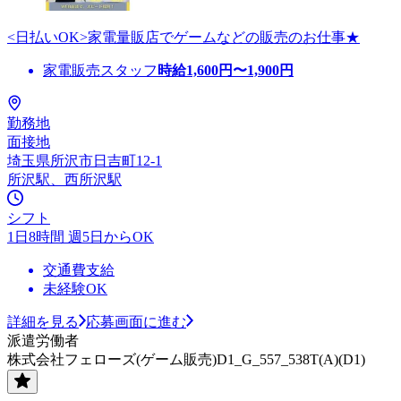
<日払いOK>家電量販店でゲームなどの販売のお仕事★
家電販売スタッフ
時給
1,600
円〜
1,900
円
勤務地
面接地
埼玉県所沢市日吉町12-1
所沢駅、西所沢駅
シフト
1日8時間 週5日からOK
交通費支給
未経験OK
詳細を見る
応募画面に進む
派遣労働者
株式会社フェローズ(ゲーム販売)D1_G_557_538T(A)(D1)