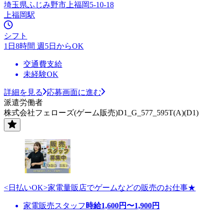
埼玉県ふじみ野市上福岡5-10-18
上福岡駅
シフト
1日8時間 週5日からOK
交通費支給
未経験OK
詳細を見る
応募画面に進む
派遣労働者
株式会社フェローズ(ゲーム販売)D1_G_577_595T(A)(D1)
<日払いOK>家電量販店でゲームなどの販売のお仕事★
家電販売スタッフ
時給
1,600
円〜
1,900
円