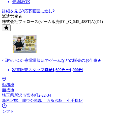
未経験OK
詳細を見る
応募画面に進む
派遣労働者
株式会社フェローズ(ゲーム販売)D1_G_545_488T(A)(D1)
<日払いOK>家電量販店でゲームなどの販売のお仕事★
家電販売スタッフ
時給
1,600
円〜
1,900
円
勤務地
面接地
埼玉県所沢市宮本町2-22-34
新所沢駅、航空公園駅、西所沢駅、小手指駅
シフト