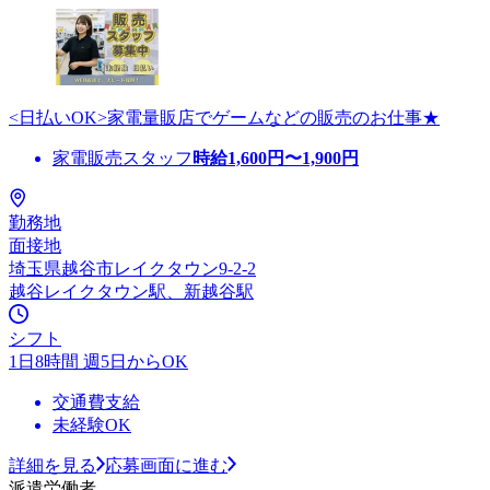
<日払いOK>家電量販店でゲームなどの販売のお仕事★
家電販売スタッフ
時給
1,600
円〜
1,900
円
勤務地
面接地
埼玉県越谷市レイクタウン9-2-2
越谷レイクタウン駅、新越谷駅
シフト
1日8時間 週5日からOK
交通費支給
未経験OK
詳細を見る
応募画面に進む
派遣労働者