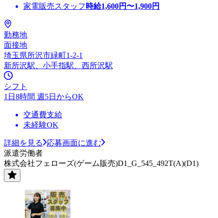
家電販売スタッフ
時給
1,600
円〜
1,900
円
勤務地
面接地
埼玉県所沢市緑町1-2-1
新所沢駅、小手指駅、西所沢駅
シフト
1日8時間 週5日からOK
交通費支給
未経験OK
詳細を見る
応募画面に進む
派遣労働者
株式会社フェローズ(ゲーム販売)D1_G_545_492T(A)(D1)