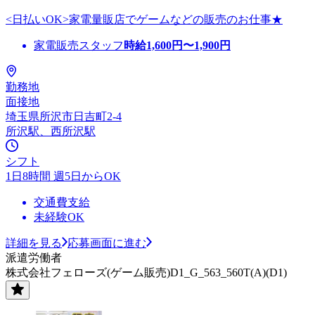
<日払いOK>家電量販店でゲームなどの販売のお仕事★
家電販売スタッフ
時給
1,600
円〜
1,900
円
勤務地
面接地
埼玉県所沢市日吉町2-4
所沢駅、西所沢駅
シフト
1日8時間 週5日からOK
交通費支給
未経験OK
詳細を見る
応募画面に進む
派遣労働者
株式会社フェローズ(ゲーム販売)D1_G_563_560T(A)(D1)