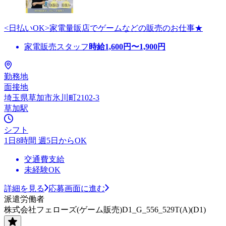
<日払いOK>家電量販店でゲームなどの販売のお仕事★
家電販売スタッフ
時給
1,600
円〜
1,900
円
勤務地
面接地
埼玉県草加市氷川町2102-3
草加駅
シフト
1日8時間 週5日からOK
交通費支給
未経験OK
詳細を見る
応募画面に進む
派遣労働者
株式会社フェローズ(ゲーム販売)D1_G_556_529T(A)(D1)