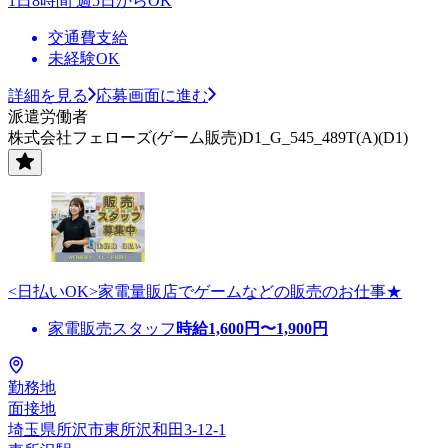
1日8時間 週5日からOK
交通費支給
未経験OK
詳細を見る
応募画面に進む
派遣労働者
株式会社フェローズ(ゲーム販売)D1_G_545_489T(A)(D1)
<日払いOK>家電量販店でゲームなどの販売のお仕事★
家電販売スタッフ
時給
1,600
円〜
1,900
円
勤務地
面接地
埼玉県所沢市東所沢和田3-12-1