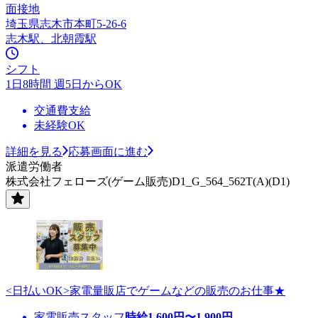
面接地
埼玉県志木市本町5-26-6
志木駅、北朝霞駅
シフト
1日8時間 週5日からOK
交通費支給
未経験OK
詳細を見る
応募画面に進む
派遣労働者
株式会社フェローズ(ゲーム販売)D1_G_564_562T(A)(D1)
<日払いOK>家電量販店でゲームなどの販売のお仕事★
家電販売スタッフ
時給
1,600
円〜
1,900
円