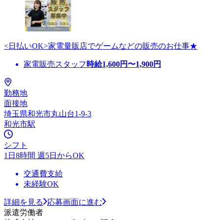
<日払いOK>家電量販店でゲームなどの販売のお仕事★
家電販売スタッフ
時給
1,600
円〜
1,900
円
勤務地
面接地
埼玉県和光市丸山台1-9-3
和光市駅
シフト
1日8時間 週5日からOK
交通費支給
未経験OK
詳細を見る
応募画面に進む
派遣労働者