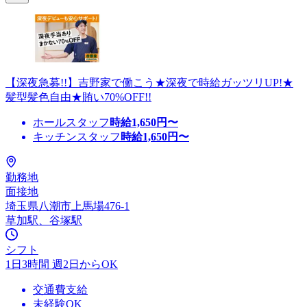
【深夜急募!!】吉野家で働こう★深夜で時給ガッツリUP!★
髪型髪色自由★賄い70%OFF!!
ホールスタッフ
時給
1,650
円〜
キッチンスタッフ
時給
1,650
円〜
勤務地
面接地
埼玉県八潮市上馬場476-1
草加駅、谷塚駅
シフト
1日3時間 週2日からOK
交通費支給
未経験OK