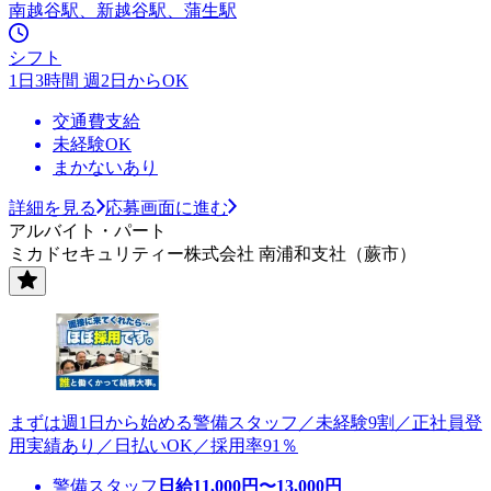
南越谷駅、新越谷駅、蒲生駅
シフト
1日3時間 週2日からOK
交通費支給
未経験OK
まかないあり
詳細を見る
応募画面に進む
アルバイト・パート
ミカドセキュリティー株式会社 南浦和支社（蕨市）
まずは週1日から始める警備スタッフ／未経験9割／正社員登
用実績あり／日払いOK／採用率91％
警備スタッフ
日給
11,000
円〜
13,000
円