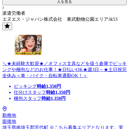
人を見る
派遣労働者
エヌエス・ジャパン株式会社 東武動物公園エリア/ik53
＼★未経験大歓迎★／オフィス文具などを扱う倉庫でピッキ
ングや梱包などのお仕事！★日払いOK★週3日～★土日祝完
全休み＜車・バイク・自転車通勤OK！＞
ピッキング
時給
1,350
円
仕分けスタッフ
時給
1,350
円
梱包スタッフ
時給
1,350
円
勤務地
面接地
埼玉県南埼玉郡宮代町 ※こちら募集エリアとなります。実