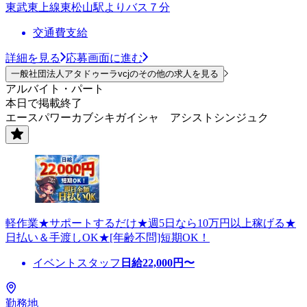
東武東上線東松山駅よりバス７分
交通費支給
詳細を見る
応募画面に進む
一般社団法人アタドゥーラvcjのその他の求人を見る
アルバイト・パート
本日で掲載終了
エースパワーカブシキガイシャ アシストシンジュク
軽作業★サポートするだけ★週5日なら10万円以上稼げる★
日払い＆手渡しOK★[年齢不問]短期OK！
イベントスタッフ
日給
22,000
円〜
勤務地