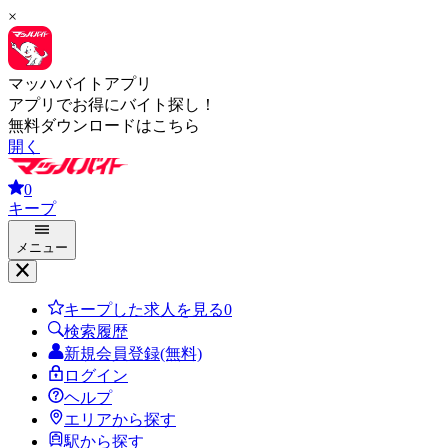
×
マッハバイトアプリ
アプリでお得にバイト探し！
無料ダウンロードはこちら
開く
0
キープ
メニュー
キープした求人を見る
0
検索履歴
新規会員登録(無料)
ログイン
ヘルプ
エリアから探す
駅から探す