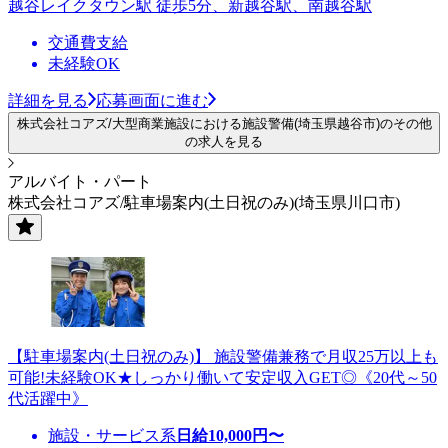
越谷レイクタウン駅 徒歩5分、新越谷駅、南越谷駅
交通費支給
未経験OK
詳細を見る
応募画面に進む
株式会社コアズ/大型商業施設における施設警備(埼玉県越谷市)のその他
の求人を見る
アルバイト・パート
株式会社コアズ/駐車場案内(土日祝のみ)(埼玉県川口市)
【駐車場案内(土日祝のみ)】 施設警備兼務で月収25万以上も
可能!未経験OK★しっかり働いて安定収入GET◎《20代～50
代活躍中》
施設・サービス系
日給
10,000
円〜