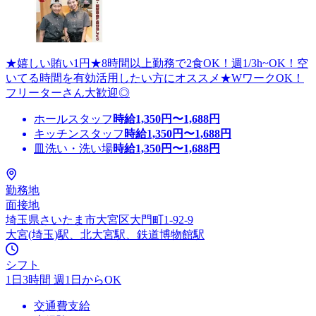
★嬉しい賄い1円★8時間以上勤務で2食OK！週1/3h~OK！空
いてる時間を有効活用したい方にオススメ★WワークOK！
フリーターさん大歓迎◎
ホールスタッフ
時給
1,350
円〜
1,688
円
キッチンスタッフ
時給
1,350
円〜
1,688
円
皿洗い・洗い場
時給
1,350
円〜
1,688
円
勤務地
面接地
埼玉県さいたま市大宮区大門町1-92-9
大宮(埼玉)駅、北大宮駅、鉄道博物館駅
シフト
1日3時間 週1日からOK
交通費支給