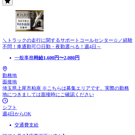
＼トラックの走行に関するサポートコールセンター☆／経験
不問！車通勤可◎日勤・夜勤選べる！週4日～
一般事務
時給
1,600
円〜
2,080
円
勤務地
面接地
埼玉県上尾市柏座 ※こちらは募集エリアです。実際の勤務
地につきましては面接時にご確認ください
シフト
週4日からOK
交通費支給