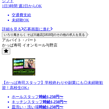
シフト
1日3時間 週2日からOK
交通費支給
未経験OK
詳細を見る
応募画面に進む
いろり庵きらく そば川越店[18193]のその他の求人を見る
アルバイト・パート
かっぱ寿司 イオンモール与野店
【かっぱ寿司スタッフ】学校終わりや副業にも◎未経験歓
迎！高校生OK♪
ホールスタッフ
時給
1,250
円〜
キッチンスタッフ
時給
1,250
円〜
皿洗い・洗い場
時給
1,250
円〜