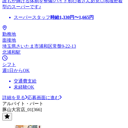
誰もが輝ける体制を整備!バイト初心者さん必見◎地域密着
型のスーパーです♪
スーパースタッフ
時給
1,330
円〜
1,665
円
勤務地
面接地
埼玉県さいたま市浦和区常盤9-22-13
北浦和駅
シフト
週1日からOK
交通費支給
未経験OK
詳細を見る
応募画面に進む
アルバイト・パート
豚山大宮店_01[366]