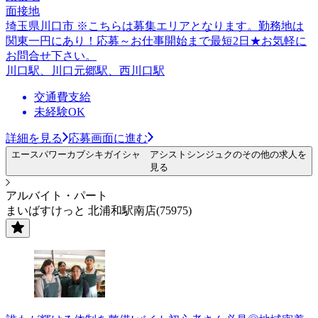
面接地
埼玉県川口市 ※こちらは募集エリアとなります。勤務地は
関東一円にあり！応募～お仕事開始まで最短2日★お気軽に
お問合せ下さい。
川口駅、川口元郷駅、西川口駅
交通費支給
未経験OK
詳細を見る
応募画面に進む
エースパワーカブシキガイシャ アシストシンジュクのその他の求人を
見る
アルバイト・パート
まいばすけっと 北浦和駅南店(75975)