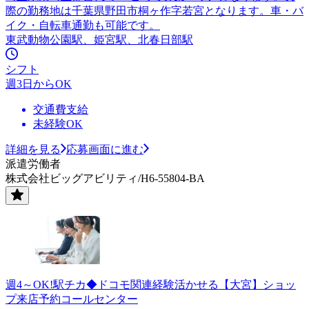
際の勤務地は千葉県野田市桐ヶ作字若宮となります。車・バ
イク・自転車通勤も可能です。
東武動物公園駅、姫宮駅、北春日部駅
シフト
週3日からOK
交通費支給
未経験OK
詳細を見る
応募画面に進む
派遣労働者
株式会社ビッグアビリティ/H6-55804-BA
週4～OK!駅チカ◆ドコモ関連経験活かせる【大宮】ショッ
プ来店予約コールセンター