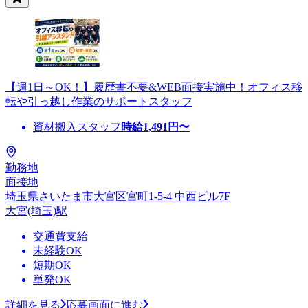
【週1日～OK！】履歴書不要&WEB面接実施中！オフィス移
転や引っ越し作業のサポートスタッフ
資材搬入スタッフ
時給
1,491
円〜
勤務地
面接地
埼玉県さいたま市大宮区宮町1-5-4 中西ビル7F
大宮(埼玉)駅
交通費支給
未経験OK
短期OK
単発OK
詳細を見る
応募画面に進む