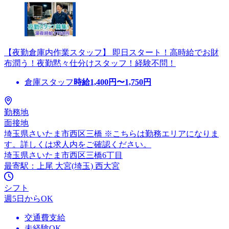
【夜勤倉庫内作業スタッフ】 即日スタート！高時給でお財
布潤う！夜勤黙々仕分けスタッフ！経験不問！
倉庫スタッフ
時給
1,400
円〜
1,750
円
勤務地
面接地
埼玉県さいたま市西区三橋 ※こちらは勤務エリアになりま
す。詳しくは求人内をご確認ください。
埼玉県さいたま市西区三橋6丁目
最寄駅：上尾 大宮(埼玉) 西大宮
シフト
週5日からOK
交通費支給
未経験OK