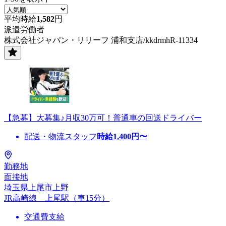
平均時給
1,582
円
派遣労働者
株式会社ジャパン・リリーフ 浦和支店/kkdrmhR-11334
【急募】大募集♪月収30万可！普通車の回送ドライバー
配送・物流スタッフ
時給
1,400
円〜
勤務地
面接地
埼玉県上尾市上野
JR高崎線 上尾駅（車15分）
交通費支給