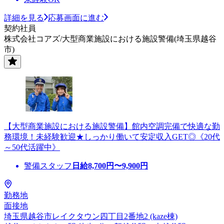
詳細を見る
応募画面に進む
契約社員
株式会社コアズ/大型商業施設における施設警備(埼玉県越谷
市)
【大型商業施設における施設警備】館内空調完備で快適な勤
務環境！未経験歓迎★しっかり働いて安定収入GET◎《20代
～50代活躍中》
警備スタッフ
日給
8,700
円〜
9,900
円
勤務地
面接地
埼玉県越谷市レイクタウン四丁目2番地2 (kaze棟)