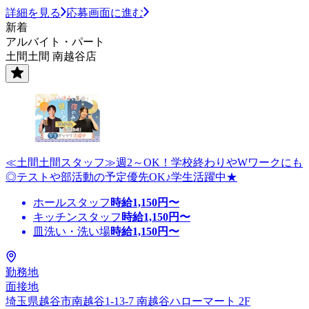
詳細を見る
応募画面に進む
新着
アルバイト・パート
土間土間 南越谷店
≪土間土間スタッフ≫週2～OK！学校終わりやWワークにも
◎テストや部活動の予定優先OK♪学生活躍中★
ホールスタッフ
時給
1,150
円〜
キッチンスタッフ
時給
1,150
円〜
皿洗い・洗い場
時給
1,150
円〜
勤務地
面接地
埼玉県越谷市南越谷1-13-7 南越谷ハローマート 2F