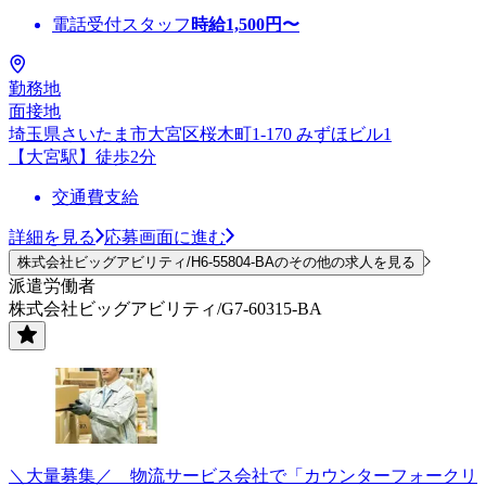
電話受付スタッフ
時給
1,500
円〜
勤務地
面接地
埼玉県さいたま市大宮区桜木町1-170 みずほビル1
【大宮駅】徒歩2分
交通費支給
詳細を見る
応募画面に進む
株式会社ビッグアビリティ/H6-55804-BAのその他の求人を見る
派遣労働者
株式会社ビッグアビリティ/G7-60315-BA
＼大量募集／ 物流サービス会社で「カウンターフォークリ