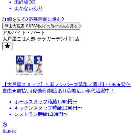
未経験OK
まかないあり
詳細を見る
応募画面に進む
豚山大宮店_01[366]のその他の求人を見る
アルバイト・パート
大戸屋ごはん処 ララガーデン川口店
【大戸屋スタッフ】＼新メンバー大募集／週2日～OK★髪色
自由★前払い(稼働分)制度あり◎幅広い年代活躍中！
ホールスタッフ
時給
1,200
円〜
キッチンスタッフ
時給
1,200
円〜
レストラン
時給
1,200
円〜
勤務地