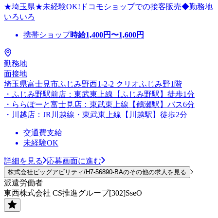
★埼玉県★未経験OK!ドコモショップでの接客販売◆勤務地
いろいろ
携帯ショップ
時給
1,400
円〜
1,600
円
勤務地
面接地
埼玉県富士見市ふじみ野西1-2-2 クリオふじみ野1階
・ふじみ野駅前店：東武東上線【ふじみ野駅】徒歩1分
・ららぽーと富士見店：東武東上線【鶴瀬駅】バス6分
・川越店：JR川越線・東武東上線【川越駅】徒歩2分
交通費支給
未経験OK
詳細を見る
応募画面に進む
株式会社ビッグアビリティ/H7-56890-BAのその他の求人を見る
派遣労働者
東西株式会社 CS推進グループ[302]SseO