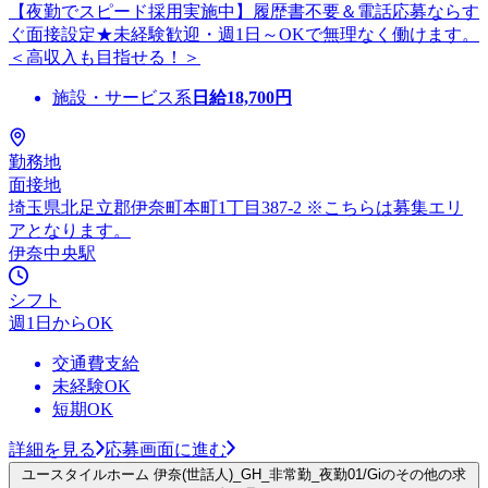
【夜勤でスピード採用実施中】履歴書不要＆電話応募ならす
ぐ面接設定★未経験歓迎・週1日～OKで無理なく働けます。
＜高収入も目指せる！＞
施設・サービス系
日給
18,700
円
勤務地
面接地
埼玉県北足立郡伊奈町本町1丁目387-2 ※こちらは募集エリ
アとなります。
伊奈中央駅
シフト
週1日からOK
交通費支給
未経験OK
短期OK
詳細を見る
応募画面に進む
ユースタイルホーム 伊奈(世話人)_GH_非常勤_夜勤01/Giのその他の求