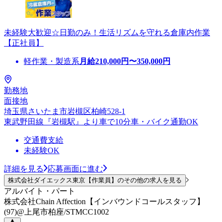
未経験大歓迎☆日勤のみ！生活リズムを守れる倉庫内作業
【正社員】
軽作業・製造系
月給
210,000
円〜
350,000
円
勤務地
面接地
埼玉県さいたま市岩槻区柏崎528-1
東武野田線『岩槻駅』より車で10分車・バイク通勤OK
交通費支給
未経験OK
詳細を見る
応募画面に進む
株式会社ダイエックス東京【作業員】のその他の求人を見る
アルバイト・パート
株式会社Chain Affection【インバウンドコールスタッフ】
(97)@上尾市柏座/STMCC1002