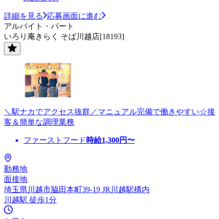
詳細を見る
応募画面に進む
アルバイト・パート
いろり庵きらく そば川越店[18193]
＼駅ナカでアクセス抜群／マニュアル完備で働きやすい☆接
客＆簡単な調理業務
ファーストフード
時給
1,300
円〜
勤務地
面接地
埼玉県川越市脇田本町39-19 JR川越駅構内
川越駅 徒歩1分