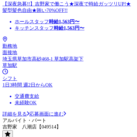
【深夜急募!!】吉野家で働こう★深夜で時給ガッツリUP!★
髪型髪色自由★賄い70%OFF!!
ホールスタッフ
時給
1,563
円〜
キッチンスタッフ
時給
1,563
円〜
勤務地
面接地
埼玉県草加市高砂468-1 草加駅高架下
草加駅
シフト
1日3時間 週2日からOK
交通費支給
未経験OK
詳細を見る
応募画面に進む
アルバイト・パート
吉野家 八潮店【049514】