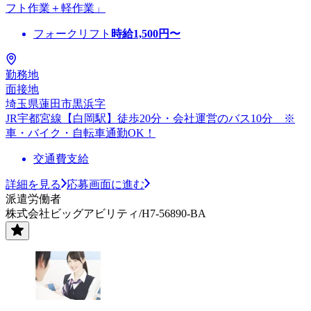
フト作業＋軽作業」
フォークリフト
時給
1,500
円〜
勤務地
面接地
埼玉県蓮田市黒浜字
JR宇都宮線【白岡駅】徒歩20分・会社運営のバス10分 ※
車・バイク・自転車通勤OK！
交通費支給
詳細を見る
応募画面に進む
派遣労働者
株式会社ビッグアビリティ/H7-56890-BA