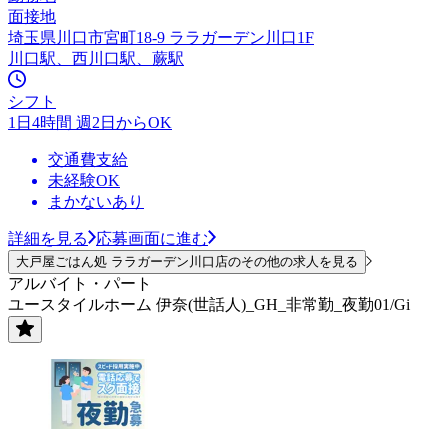
面接地
埼玉県川口市宮町18-9 ララガーデン川口1F
川口駅、西川口駅、蕨駅
シフト
1日4時間 週2日からOK
交通費支給
未経験OK
まかないあり
詳細を見る
応募画面に進む
大戸屋ごはん処 ララガーデン川口店のその他の求人を見る
アルバイト・パート
ユースタイルホーム 伊奈(世話人)_GH_非常勤_夜勤01/Gi