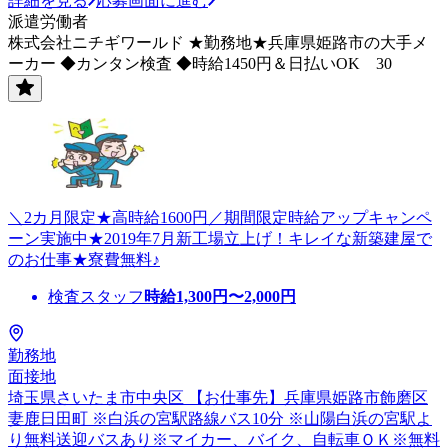
詳細を見る
応募画面に進む
派遣労働者
株式会社ニチギワールド ★勤務地★兵庫県姫路市の大手メ
ーカー ◆カンタン検査 ◆時給1450円＆日払いOK 30
＼2カ月限定★高時給1600円／期間限定時給アップキャンペ
ーン実施中★2019年7月新工場立上げ！キレイな新築建屋で
のお仕事★寮費無料♪
検査スタッフ
時給
1,300
円〜
2,000
円
勤務地
面接地
埼玉県さいたま市中央区 【お仕事先】兵庫県姫路市飾磨区
妻鹿日田町 ※白浜の宮駅路線バス10分 ※山陽白浜の宮駅よ
り無料送迎バスあり※マイカー、バイク、自転車ＯＫ※無料