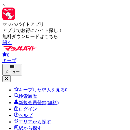
×
マッハバイトアプリ
アプリでお得にバイト探し！
無料ダウンロードはこちら
開く
0
キープ
メニュー
キープした求人を見る
0
検索履歴
新規会員登録(無料)
ログイン
ヘルプ
エリアから探す
駅から探す