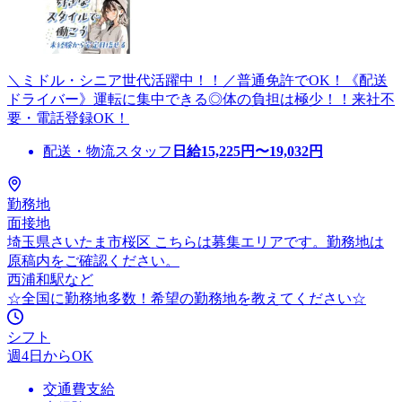
＼ミドル・シニア世代活躍中！！／普通免許でOK！《配送
ドライバー》運転に集中できる◎体の負担は極少！！来社不
要・電話登録OK！
配送・物流スタッフ
日給
15,225
円〜
19,032
円
勤務地
面接地
埼玉県さいたま市桜区 こちらは募集エリアです。勤務地は
原稿内をご確認ください。
西浦和駅など
☆全国に勤務地多数！希望の勤務地を教えてください☆
シフト
週4日からOK
交通費支給