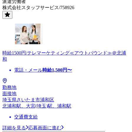
派遣労働者
株式会社スタッフサービス/758926
時給1500円/テレマーケティング≪アウトバウンド≫＠北浦
和
電話・メール
時給
1,500
円〜
勤務地
面接地
埼玉県さいたま市浦和区
北浦和駅、大宮(埼玉)駅、浦和駅
交通費支給
詳細を見る
応募画面に進む