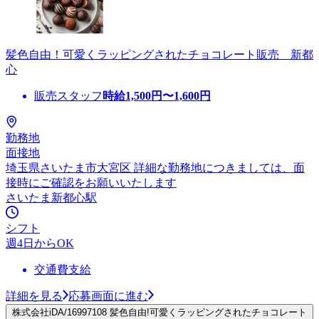
髪色自由！可愛くラッピングされたチョコレート販売 新都
心
販売スタッフ
時給
1,500
円〜
1,600
円
勤務地
面接地
埼玉県さいたま市大宮区 詳細な勤務地につきましては、面
接時にご確認をお願いいたします
さいたま新都心駅
シフト
週4日からOK
交通費支給
詳細を見る
応募画面に進む
株式会社iDA/16997108 髪色自由!可愛くラッピングされたチョコレート