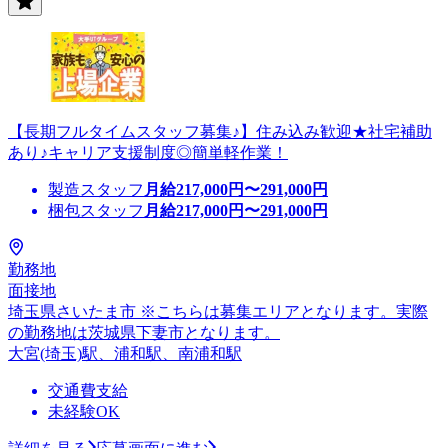
【長期フルタイムスタッフ募集♪】住み込み歓迎★社宅補助
あり♪キャリア支援制度◎簡単軽作業！
製造スタッフ
月給
217,000
円〜
291,000
円
梱包スタッフ
月給
217,000
円〜
291,000
円
勤務地
面接地
埼玉県さいたま市 ※こちらは募集エリアとなります。実際
の勤務地は茨城県下妻市となります。
大宮(埼玉)駅、浦和駅、南浦和駅
交通費支給
未経験OK