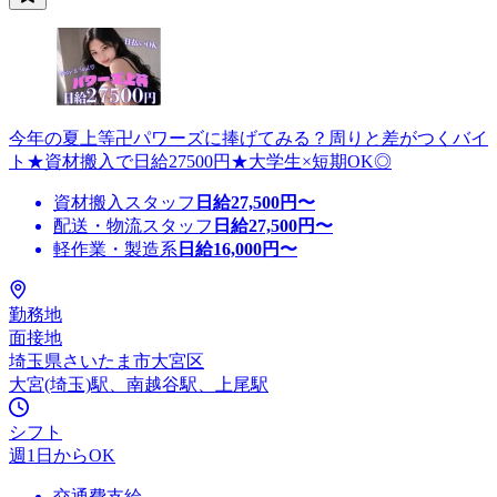
今年の夏上等卍パワーズに捧げてみる？周りと差がつくバイ
ト★資材搬入で日給27500円★大学生×短期OK◎
資材搬入スタッフ
日給
27,500
円〜
配送・物流スタッフ
日給
27,500
円〜
軽作業・製造系
日給
16,000
円〜
勤務地
面接地
埼玉県さいたま市大宮区
大宮(埼玉)駅、南越谷駅、上尾駅
シフト
週1日からOK
交通費支給