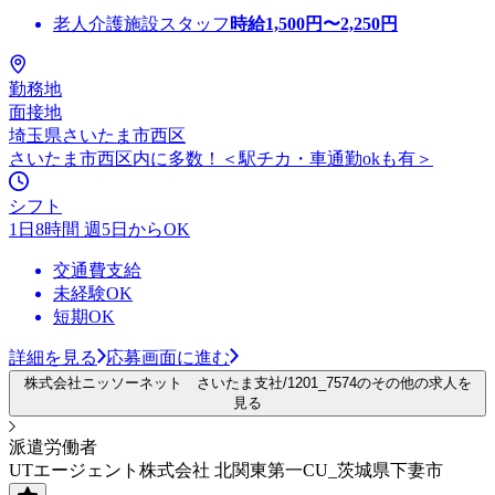
老人介護施設スタッフ
時給
1,500
円〜
2,250
円
勤務地
面接地
埼玉県さいたま市西区
さいたま市西区内に多数！＜駅チカ・車通勤okも有＞
シフト
1日8時間 週5日からOK
交通費支給
未経験OK
短期OK
詳細を見る
応募画面に進む
株式会社ニッソーネット さいたま支社/1201_7574のその他の求人を
見る
派遣労働者
UTエージェント株式会社 北関東第一CU_茨城県下妻市