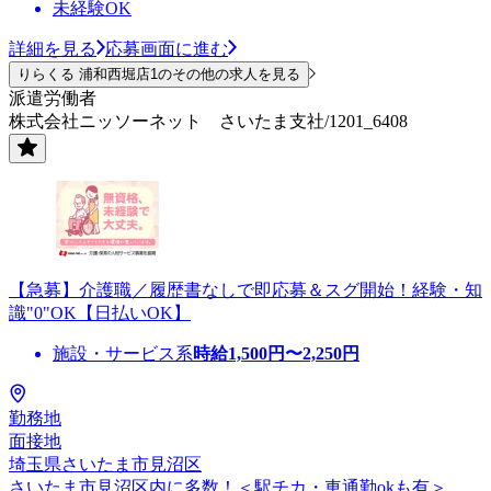
未経験OK
詳細を見る
応募画面に進む
りらくる 浦和西堀店1のその他の求人を見る
派遣労働者
株式会社ニッソーネット さいたま支社/1201_6408
【急募】介護職／履歴書なしで即応募＆スグ開始！経験・知
識"0"OK【日払いOK】
施設・サービス系
時給
1,500
円〜
2,250
円
勤務地
面接地
埼玉県さいたま市見沼区
さいたま市見沼区内に多数！＜駅チカ・車通勤okも有＞