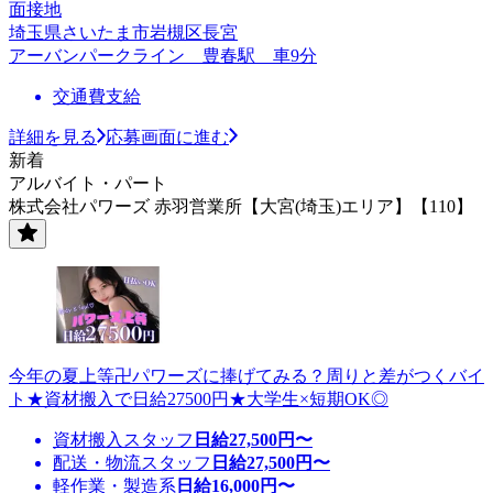
面接地
埼玉県さいたま市岩槻区長宮
アーバンパークライン 豊春駅 車9分
交通費支給
詳細を見る
応募画面に進む
新着
アルバイト・パート
株式会社パワーズ 赤羽営業所【大宮(埼玉)エリア】【110】
今年の夏上等卍パワーズに捧げてみる？周りと差がつくバイ
ト★資材搬入で日給27500円★大学生×短期OK◎
資材搬入スタッフ
日給
27,500
円〜
配送・物流スタッフ
日給
27,500
円〜
軽作業・製造系
日給
16,000
円〜