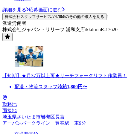
詳細を見る
応募画面に進む
株式会社スタッフサービス/747858のその他の求人を見る
派遣労働者
株式会社ジャパン・リリーフ 浦和支店/kkdrmhR-17620
【短期】★月37万以上可★リーチフォークリフト作業員！
配送・物流スタッフ
時給
1,800
円〜
勤務地
面接地
埼玉県さいたま市岩槻区長宮
アーバンパークライン 豊春駅 車9分