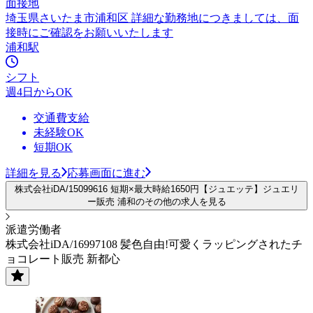
面接地
埼玉県さいたま市浦和区 詳細な勤務地につきましては、面
接時にご確認をお願いいたします
浦和駅
シフト
週4日からOK
交通費支給
未経験OK
短期OK
詳細を見る
応募画面に進む
株式会社iDA/15099616 短期×最大時給1650円【ジュエッテ】ジュエリ
ー販売 浦和のその他の求人を見る
派遣労働者
株式会社iDA/16997108 髪色自由!可愛くラッピングされたチ
ョコレート販売 新都心