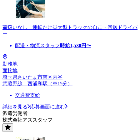
荷扱いなし！運転だけ◎大型トラックの自走・回送ドライバ
ー
配送・物流スタッフ
時給
1,530
円〜
勤務地
面接地
埼玉県さいたま市南区内谷
武蔵野線 西浦和駅（車15分）
交通費支給
詳細を見る
応募画面に進む
派遣労働者
株式会社アズスタッフ