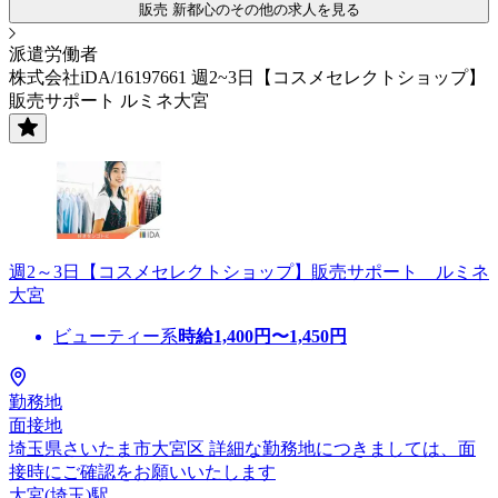
販売 新都心のその他の求人を見る
派遣労働者
株式会社iDA/16197661 週2~3日【コスメセレクトショップ】
販売サポート ルミネ大宮
週2～3日【コスメセレクトショップ】販売サポート ルミネ
大宮
ビューティー系
時給
1,400
円〜
1,450
円
勤務地
面接地
埼玉県さいたま市大宮区 詳細な勤務地につきましては、面
接時にご確認をお願いいたします
大宮(埼玉)駅