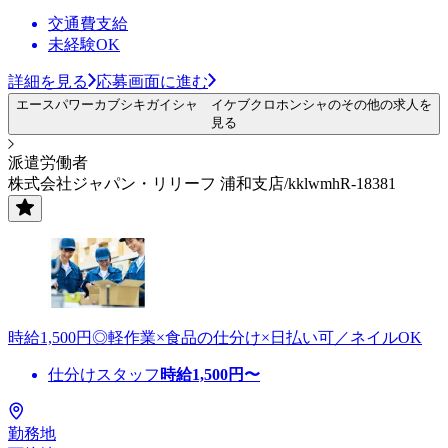
交通費支給
未経験OK
詳細を見る
応募画面に進む
エースパワーカブシキガイシャ イケブクロホンシャのその他の求人を
見る
派遣労働者
株式会社ジャパン・リリーフ 浦和支店/kklwmhR-18381
時給1,500円◎軽作業×食品の仕分け×日払い可／ネイルOK
仕分けスタッフ
時給
1,500
円〜
勤務地