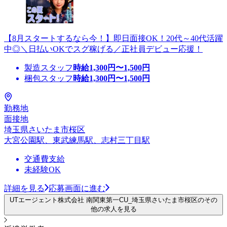
【8月スタートするなら今！】即日面接OK！20代～40代活躍
中◎＼日払いOKでスグ稼げる／正社員デビュー応援！
製造スタッフ
時給
1,300
円〜
1,500
円
梱包スタッフ
時給
1,300
円〜
1,500
円
勤務地
面接地
埼玉県さいたま市桜区
大宮公園駅、東武練馬駅、志村三丁目駅
交通費支給
未経験OK
詳細を見る
応募画面に進む
UTエージェント株式会社 南関東第一CU_埼玉県さいたま市桜区のその
他の求人を見る