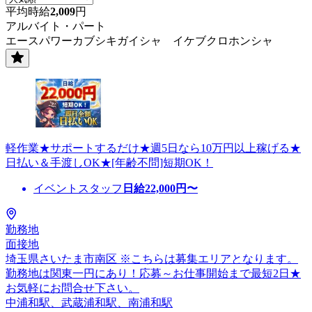
平均時給
2,009
円
アルバイト・パート
エースパワーカブシキガイシャ イケブクロホンシャ
軽作業★サポートするだけ★週5日なら10万円以上稼げる★
日払い＆手渡しOK★[年齢不問]短期OK！
イベントスタッフ
日給
22,000
円〜
勤務地
面接地
埼玉県さいたま市南区 ※こちらは募集エリアとなります。
勤務地は関東一円にあり！応募～お仕事開始まで最短2日★
お気軽にお問合せ下さい。
中浦和駅、武蔵浦和駅、南浦和駅