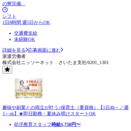
の寮完備。
シフト
1日8時間 週5日からOK
交通費支給
未経験OK
詳細を見る
応募画面に進む
派遣労働者
株式会社ニッソーネット さいたま支社/0201_1301
趣味や副業との両立が叶う♪保育士（要資格）【1日4h～／週
3～ok】★即日勤務・夏休み明けスタートOK
幼児教育スタッフ
時給
1,750
円〜