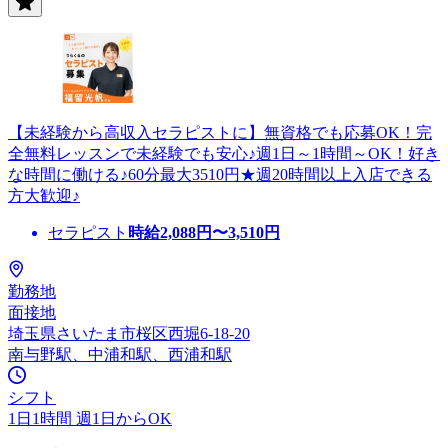
【未経験から高収入セラピストに】無資格でも応募OK！完
全無料レッスンで未経験でも安心♪週1日～1時間～OK！好き
な時間に働ける♪60分最大3510円★週20時間以上入店できる
方大歓迎♪
セラピスト
時給
2,088
円〜
3,510
円
勤務地
面接地
埼玉県さいたま市桜区西堀6-18-20
南与野駅、中浦和駅、西浦和駅
シフト
1日1時間 週1日からOK