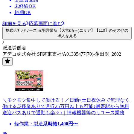
未経験OK
短期OK
詳細を見る
応募画面に進む
株式会社パワーズ 赤羽営業所【大宮(埼玉)エリア】【110】のその他の
求人を見る
派遣労働者
アデコ株式会社 SF関東支社/A01335477(70)-蓮田※_2602
＼モクモク集中して働ける！／日勤×土日祝休みで無理なく
働ける◎残業ありで月収25万円以上も可能♪最寄駅から無料
送迎バスありで通勤も楽々♪｜情報機器等のリユース業務
軽作業・製造系
時給
1,400
円〜