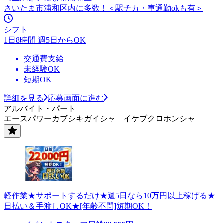
さいたま市浦和区内に多数！＜駅チカ・車通勤okも有＞
シフト
1日8時間 週5日からOK
交通費支給
未経験OK
短期OK
詳細を見る
応募画面に進む
アルバイト・パート
エースパワーカブシキガイシャ イケブクロホンシャ
軽作業★サポートするだけ★週5日なら10万円以上稼げる★
日払い＆手渡しOK★[年齢不問]短期OK！