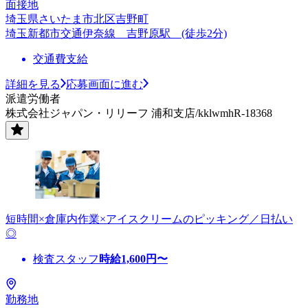
面接地
埼玉県さいたま市北区吉野町
埼玉新都市交通伊奈線 吉野原駅 (徒歩2分)
交通費支給
詳細を見る
応募画面に進む
派遣労働者
株式会社ジャパン・リリーフ 浦和支店/kklwmhR-18368
短時間×倉庫内作業×アイスクリームのピッキング／日払い
◎
検査スタッフ
時給
1,600
円〜
勤務地