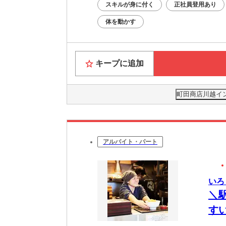
スキルが身に付く
正社員登用あり
体を動かす
キープに追加
町田商店川越イン
アルバイト・パート
いろ
＼
す