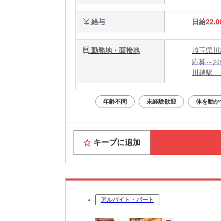
給与
日給
22,0
勤務地・面接地
埼玉県川
応募～お
川越駅、
年齢不問
未経験歓迎
体を動か
キープに追加
アルバイト・パート