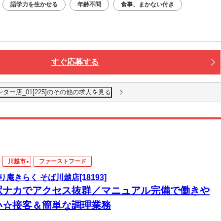
語学力を生かせる
年齢不問
食事、まかない付き
すぐ応募する
ター店_01[225]のその他の求人を見る
川越市
ファーストフード
り庵きらく そば川越店[18193]
駅ナカでアクセス抜群／マニュアル完備で働きや
い☆接客＆簡単な調理業務