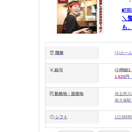
町田
＼
も
1
職種
(1)ホ
給与
(1)時給
1
1,625
円
勤務地・面接地
埼玉県川越
南大塚駅
シフト
1日3時間