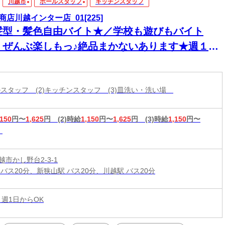
川越市
ホールスタッフ
キッチンスタッフ
商店川越インター店_01[225]
髪型・髪色自由バイト★／学校も遊びもバイト
、ぜんぶ楽しもっ♪絶品まかないあります★週１・
日3時間～OK◎髪色&髪型自由
ールスタッフ (2)キッチンスタッフ (3)皿洗い・洗い場
,150
円〜
1,625
円
(2)時給
1,150
円〜
1,625
円
(3)時給
1,150
円〜
市かし野台2-3-1
 バス20分、新狭山駅 バス20分、川越駅 バス20分
 週1日からOK