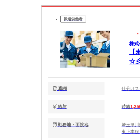
派遣労働者
株式
【
☆
職種
仕分け
給与
時給
1,35
勤務地・面接地
埼玉県川
東上本線