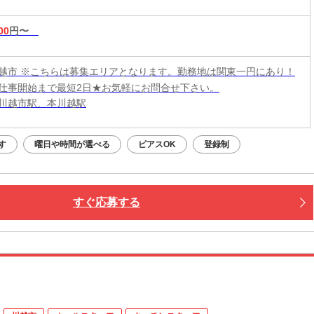
00
円〜
越市 ※こちらは募集エリアとなります。勤務地は関東一円にあり！
仕事開始まで最短2日★お気軽にお問合せ下さい。
川越市駅、本川越駅
す
曜日や時間が選べる
ピアスOK
登録制
すぐ応募する