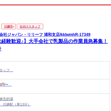
川越市
仕分けスタッフ
会社ジャパン・リリーフ 浦和支店/kklwmhR-17349
未経験歓迎♪】大手会社で乳製品の作業員急募集！
彡
スタッフ
0
円〜
越市的場
 川越駅（車13分）