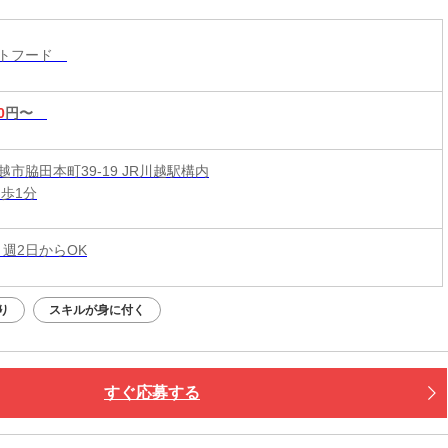
ストフード
0
円〜
市脇田本町39-19 JR川越駅構内
徒歩1分
 週2日からOK
り
スキルが身に付く
すぐ応募する