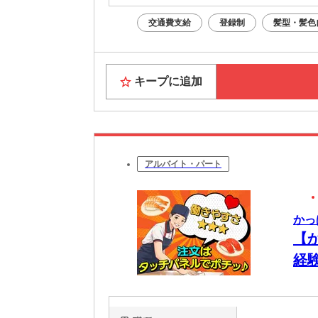
交通費支給
登録制
髪型・髪色
キープに追加
アルバイト・パート
かっ
【
経