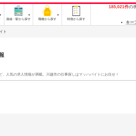
185,021件
の
す
路線・駅から探す
職種から探す
特徴から探す
キー
イト
報
ど、人気の求人情報が満載。川越市の仕事探しはマッハバイトにお任せ！