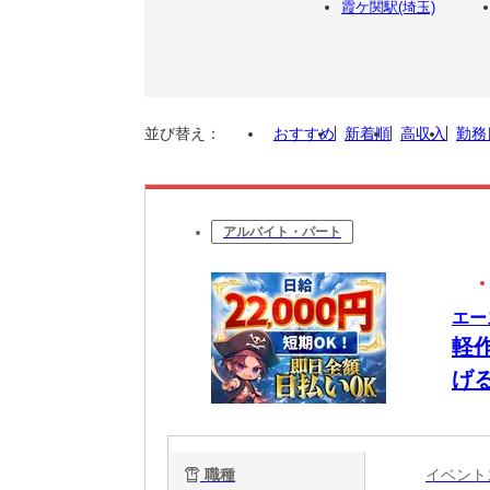
霞ケ関駅(埼玉)
並び替え：
おすすめ
新着順
高収入
勤務
アルバイト・パート
エー
軽
げ
職種
イベン