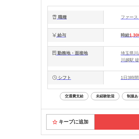
職種
ファー
給与
時給
1,30
勤務地・面接地
埼玉県川越
川越駅 
シフト
1日3時間
交通費支給
未経験歓迎
制服あ
キープに追加