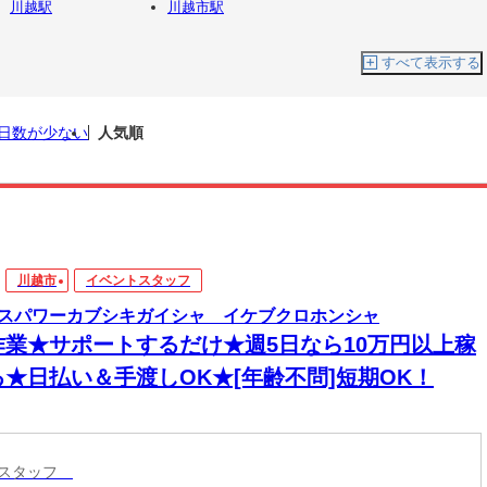
川越駅
川越市駅
すべて表示する
日数が少ない
人気順
川越市
イベントスタッフ
スパワーカブシキガイシャ イケブクロホンシャ
作業★サポートするだけ★週5日なら10万円以上稼
る★日払い＆手渡しOK★[年齢不問]短期OK！
トスタッフ