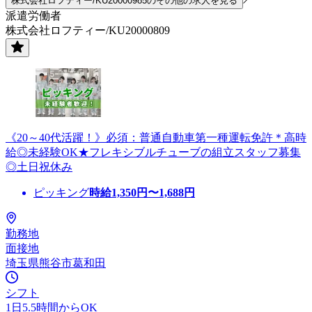
株式会社ロフティー/KU20000985のその他の求人を見る
派遣労働者
株式会社ロフティー/KU20000809
《20～40代活躍！》必須：普通自動車第一種運転免許＊高時
給◎未経験OK★フレキシブルチューブの組立スタッフ募集
◎土日祝休み
ピッキング
時給
1,350
円〜
1,688
円
勤務地
面接地
埼玉県熊谷市葛和田
シフト
1日5.5時間からOK