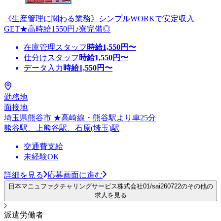
《生産管理に関わる業務》シンプルWORKで安定収入
GET★高時給1550円♪寮完備◎
在庫管理スタッフ
時給
1,550
円〜
仕分けスタッフ
時給
1,550
円〜
データ入力
時給
1,550
円〜
勤務地
面接地
埼玉県熊谷市 ★高崎線・熊谷駅より車25分
熊谷駅、上熊谷駅、石原(埼玉)駅
交通費支給
未経験OK
詳細を見る
応募画面に進む
日本マニュファクチャリングサービス株式会社01/sai260722のその他の
求人を見る
派遣労働者