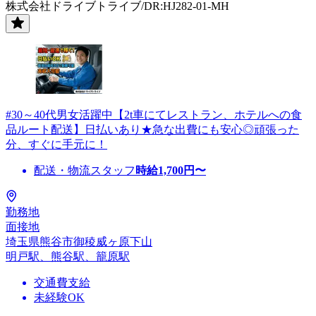
株式会社ドライブトライブ/DR:HJ282-01-MH
#30～40代男女活躍中【2t車にてレストラン、ホテルへの食
品ルート配送】日払いあり★急な出費にも安心◎頑張った
分、すぐに手元に！
配送・物流スタッフ
時給
1,700
円〜
勤務地
面接地
埼玉県熊谷市御稜威ヶ原下山
明戸駅、熊谷駅、籠原駅
交通費支給
未経験OK