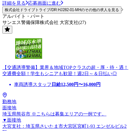
詳細を見る
応募画面に進む
株式会社ドライブトライブ/DR:HJ282-01-MHのその他の求人を見る
アルバイト・パート
サンエス警備保障株式会社 大宮支社(27)
【交通誘導警備】業界＆地域TOPクラスの超・厚・待・遇！
交通費全額！学生もシニアも歓迎！週2日～＆日払い◎
車両誘導スタッフ
日給
12,500
円〜
16,000
円
勤務地
面接地
埼玉県熊谷市 ※こちらは募集エリアの一例です。
▼面接地
大宮支社：埼玉県さいたま市大宮区宮町1-93 エンゼルビル2