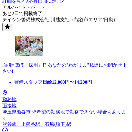
詳細を見る
応募画面に進む
アルバイト・パート
あと2日で掲載終了
テイシン警備株式会社 川越支社（熊谷市エリア/日勤）
面接=ほぼ『採用』!? あなたの"わがまま"私達にお聞かせ下
さい!!
警備スタッフ
日給
12,000
円〜
14,200
円
勤務地
面接地
埼玉県熊谷市 ※希望の勤務地で勤務できない場合もありま
す
熊谷駅、上熊谷駅、石原(埼玉)駅