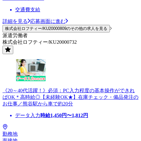
交通費支給
詳細を見る
応募画面に進む
株式会社ロフティー/KU20000809のその他の求人を見る
派遣労働者
株式会社ロフティー/KU20000732
《20～40代活躍！》必須：PC入力程度の基本操作ができれ
ばOK＊高時給◎【未経験OK★】在庫チェック・備品発注の
お仕事／熊谷駅から車で約20分
データ入力
時給
1,450
円〜
1,812
円
勤務地
面接地