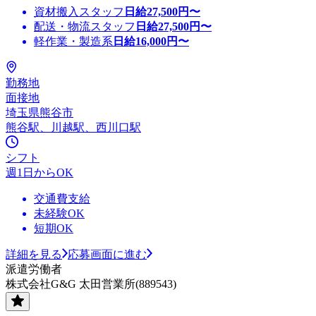
資材搬入スタッフ
日給
27,500
円〜
配送・物流スタッフ
日給
27,500
円〜
軽作業・製造系
日給
16,000
円〜
勤務地
面接地
埼玉県熊谷市
熊谷駅、川越駅、西川口駅
シフト
週1日からOK
交通費支給
未経験OK
短期OK
詳細を見る
応募画面に進む
派遣労働者
株式会社G&G 太田営業所(889543)