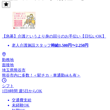
【急募】介護というより身の回りのお手伝い【日払いOK】
老人介護施設スタッフ
時給
1,500
円〜
2,250
円
勤務地
面接地
埼玉県熊谷市
熊谷市内に多数！＜駅チカ・車通勤okも有＞
シフト
1日8時間 週5日からOK
交通費支給
未経験OK