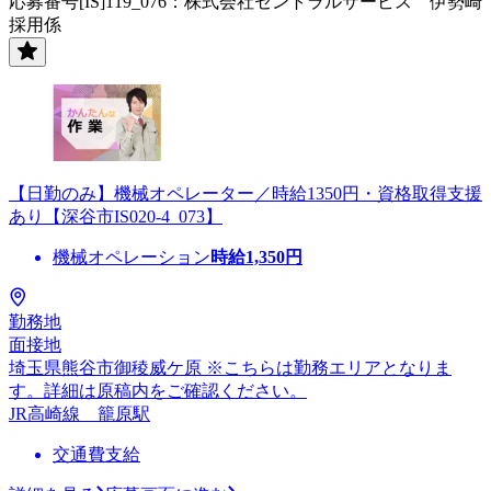
応募番号[IS]119_076：株式会社セントラルサービス 伊勢崎
採用係
【日勤のみ】機械オペレーター／時給1350円・資格取得支援
あり【深谷市IS020-4_073】
機械オペレーション
時給
1,350
円
勤務地
面接地
埼玉県熊谷市御稜威ケ原 ※こちらは勤務エリアとなりま
す。詳細は原稿内をご確認ください。
JR高崎線 籠原駅
交通費支給