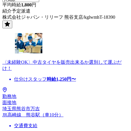
平均時給
1,800
円
紹介予定派遣
株式会社ジャパン・リリーフ 熊谷支店/kglwmhT-18390
〈未経験OK〉中古タイヤを販売出来るか選別して運ぶだ
け！
仕分けスタッフ
時給
1,250
円〜
勤務地
面接地
埼玉県熊谷市万吉
JR高崎線 熊谷駅（車10分）
交通費支給