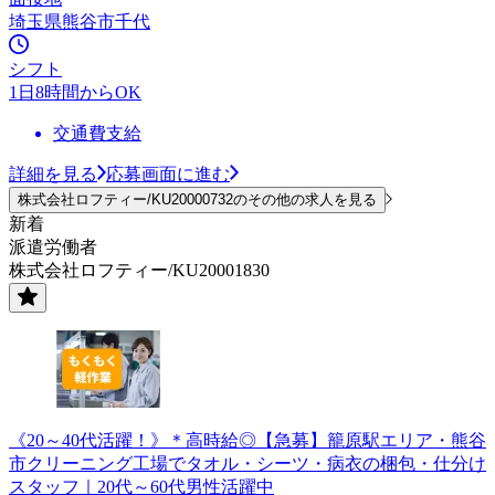
埼玉県熊谷市千代
シフト
1日8時間からOK
交通費支給
詳細を見る
応募画面に進む
株式会社ロフティー/KU20000732のその他の求人を見る
新着
派遣労働者
株式会社ロフティー/KU20001830
《20～40代活躍！》＊高時給◎【急募】籠原駅エリア・熊谷
市クリーニング工場でタオル・シーツ・病衣の梱包・仕分け
スタッフ｜20代～60代男性活躍中