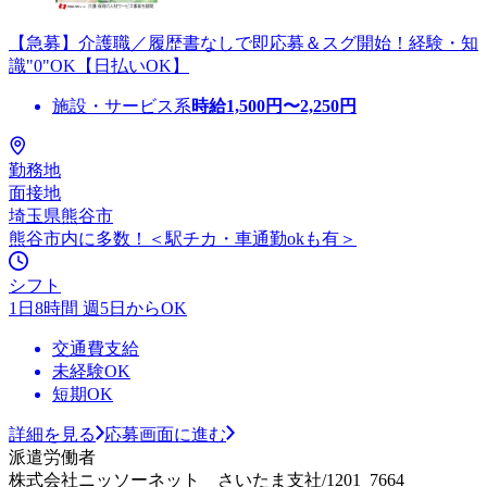
【急募】介護職／履歴書なしで即応募＆スグ開始！経験・知
識"0"OK【日払いOK】
施設・サービス系
時給
1,500
円〜
2,250
円
勤務地
面接地
埼玉県熊谷市
熊谷市内に多数！＜駅チカ・車通勤okも有＞
シフト
1日8時間 週5日からOK
交通費支給
未経験OK
短期OK
詳細を見る
応募画面に進む
派遣労働者
株式会社ニッソーネット さいたま支社/1201_7664