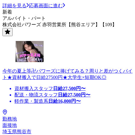
詳細を見る
応募画面に進む
新着
アルバイト・パート
株式会社パワーズ 赤羽営業所【熊谷エリア】【109】
今年の夏上等卍パワーズに捧げてみる？周りと差がつくバイ
ト★資材搬入で日給27500円★大学生×短期OK◎
資材搬入スタッフ
日給
27,500
円〜
配送・物流スタッフ
日給
27,500
円〜
軽作業・製造系
日給
16,000
円〜
勤務地
面接地
埼玉県熊谷市