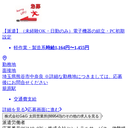
【派遣】（未経験OK・日勤のみ）電子機器の組立・PC初期
設定
軽作業・製造系
時給
1,164
円〜
1,455
円
勤務地
面接地
埼玉県熊谷市中奈良 ※詳細な勤務地につきましては、応募
後にお問合せください
籠原駅
交通費支給
詳細を見る
応募画面に進む
株式会社G&G 太田営業所(889543)のその他の求人を見る
派遣労働者