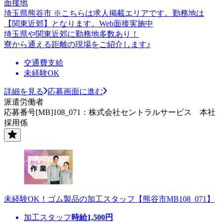
面接地
埼玉県熊谷市 ※こちらは求人掲載エリアです。勤務地は
【関東近郊】となります。Web面接実施中
埼玉県や関東近郊に勤務地多数あり！
寮から通える距離の現場をご紹介します♪
交通費支給
未経験OK
詳細を見る
応募画面に進む
派遣労働者
応募番号[MB]108_071：株式会社セントラルサービス 本社
採用係
未経験OK！ゴム製品の加工スタッフ【熊谷市MB108_071】
加工スタッフ
時給
1,500
円