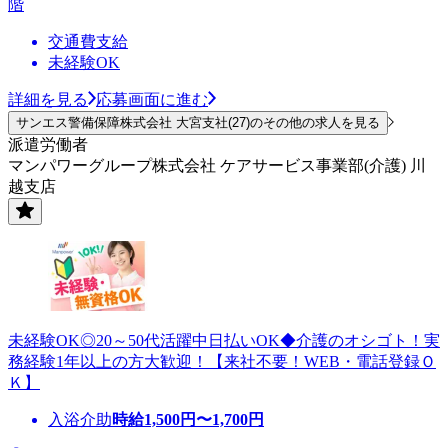
階
交通費支給
未経験OK
詳細を見る
応募画面に進む
サンエス警備保障株式会社 大宮支社(27)のその他の求人を見る
派遣労働者
マンパワーグループ株式会社 ケアサービス事業部(介護) 川
越支店
未経験OK◎20～50代活躍中日払いOK◆介護のオシゴト！実
務経験1年以上の方大歓迎！【来社不要！WEB・電話登録Ｏ
Ｋ】
入浴介助
時給
1,500
円〜
1,700
円