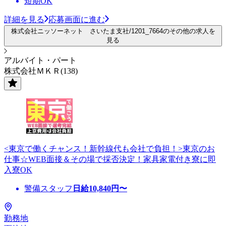
短期OK
詳細を見る
応募画面に進む
株式会社ニッソーネット さいたま支社/1201_7664のその他の求人を
見る
アルバイト・パート
株式会社ＭＫＲ(138)
<東京で働くチャンス！新幹線代も会社で負担！>東京のお
仕事☆WEB面接＆その場で採否決定！家具家電付き寮に即
入寮OK
警備スタッフ
日給
10,840
円〜
勤務地