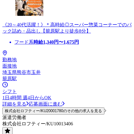
《20～40代活躍！》＊高時給◎スーパー惣菜コーナーでのパ
ック詰め・品出し【籠原駅より徒歩8分】
フード系
時給
1,340
円〜
1,675
円
勤務地
面接地
埼玉県熊谷市玉井
籠原駅
シフト
1日4時間 週4日からOK
詳細を見る
応募画面に進む
株式会社ロフティー/KU20001780のその他の求人を見る
派遣労働者
株式会社ロフティー/KU10013406