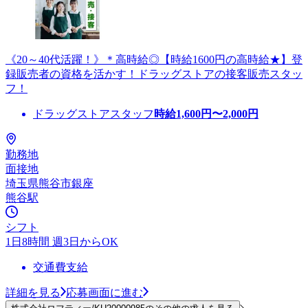
《20～40代活躍！》＊高時給◎【時給1600円の高時給★】登
録販売者の資格を活かす！ドラッグストアの接客販売スタッ
フ！
ドラッグストアスタッフ
時給
1,600
円〜
2,000
円
勤務地
面接地
埼玉県熊谷市銀座
熊谷駅
シフト
1日8時間 週3日からOK
交通費支給
詳細を見る
応募画面に進む