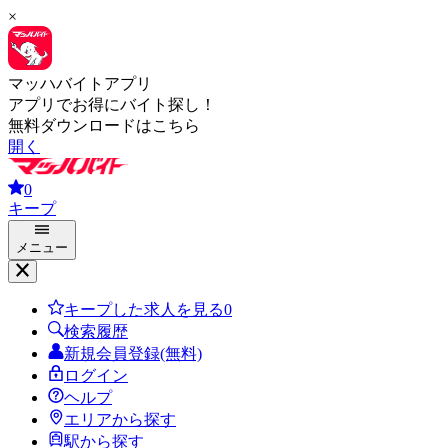
×
マッハバイトアプリ
アプリでお得にバイト探し！
無料ダウンロードはこちら
開く
0
キープ
メニュー
キープした求人を見る
0
検索履歴
新規会員登録(無料)
ログイン
ヘルプ
エリアから探す
駅から探す