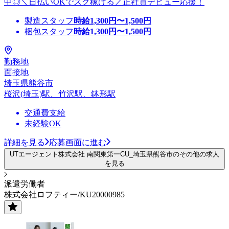
中◎＼日払いOKでスグ稼げる／正社員デビュー応援！
製造スタッフ
時給
1,300
円〜
1,500
円
梱包スタッフ
時給
1,300
円〜
1,500
円
勤務地
面接地
埼玉県熊谷市
桜沢(埼玉)駅、竹沢駅、鉢形駅
交通費支給
未経験OK
詳細を見る
応募画面に進む
UTエージェント株式会社 南関東第一CU_埼玉県熊谷市のその他の求人
を見る
派遣労働者
株式会社ロフティー/KU20000985