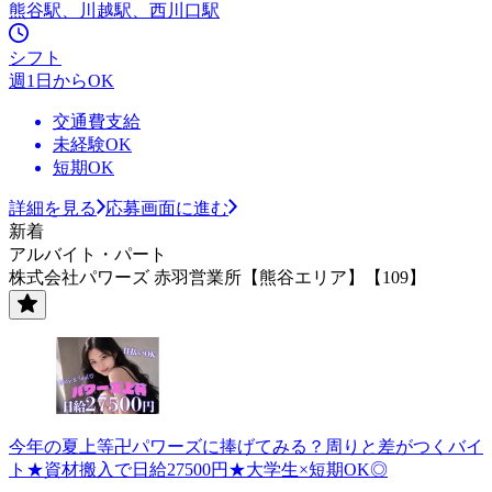
熊谷駅、川越駅、西川口駅
シフト
週1日からOK
交通費支給
未経験OK
短期OK
詳細を見る
応募画面に進む
新着
アルバイト・パート
株式会社パワーズ 赤羽営業所【熊谷エリア】【109】
今年の夏上等卍パワーズに捧げてみる？周りと差がつくバイ
ト★資材搬入で日給27500円★大学生×短期OK◎