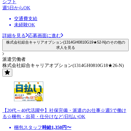
シフト
週5日からOK
交通費支給
未経験OK
詳細を見る
応募画面に進む
株式会社綜合キャリアオプション(1314GH0810G19★52-N)のその他の
求人を見る
派遣労働者
株式会社綜合キャリアオプション(1314GH0810G18★26-N)
【20代～40代活躍中】社保完備・派遣のお仕事☆週5で働け
る☆梱包・出荷・仕分けなど/日払いOK
梱包スタッフ
時給
1,350
円〜