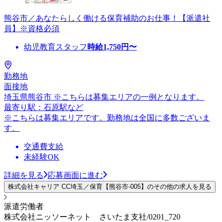
熊谷市／あなたらしく働ける保育補助のお仕事！【派遣社
員】※資格必須
幼児教育スタッフ
時給
1,750
円〜
勤務地
面接地
埼玉県熊谷市 ※こちらは募集エリアの一例となります。
最寄り駅：石原駅など
※こちらは募集エリアです。勤務地は全国に多数ございま
す。
交通費支給
未経験OK
詳細を見る
応募画面に進む
株式会社キャリア CC埼玉／保育【熊谷市-005】のその他の求人を見る
派遣労働者
株式会社ニッソーネット さいたま支社/0201_720