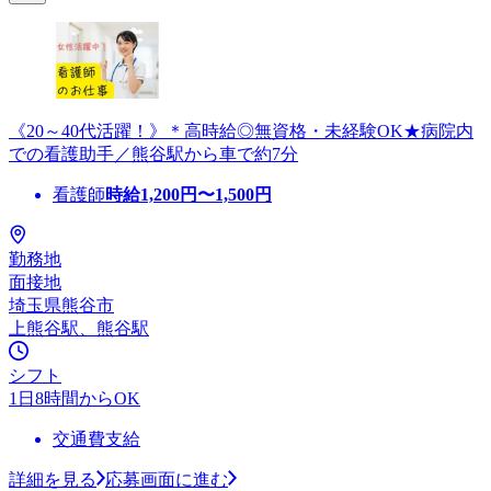
《20～40代活躍！》＊高時給◎無資格・未経験OK★病院内
での看護助手／熊谷駅から車で約7分
看護師
時給
1,200
円〜
1,500
円
勤務地
面接地
埼玉県熊谷市
上熊谷駅、熊谷駅
シフト
1日8時間からOK
交通費支給
詳細を見る
応募画面に進む