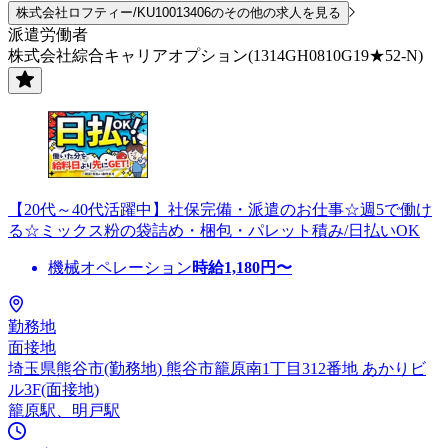
株式会社ロフティー/KU10013406のその他の求人を見る
派遣労働者
株式会社綜合キャリアオプション(1314GH0810G19★52-N)
【20代～40代活躍中】社保完備・派遣のお仕事☆週5で働け
る☆ミックス粉の袋詰め・梱包・パレット積み/日払いOK
機械オペレーション
時給
1,180
円〜
勤務地
面接地
埼玉県熊谷市(勤務地) 熊谷市籠原南1丁目312番地 あかりビ
ル3F(面接地)
籠原駅、明戸駅