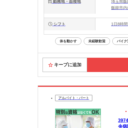
勤務地・面接地
埼玉県飯
飯能市内
シフト
1日8時間
体を動かす
未経験歓迎
バイク
キープに追加
アルバイト・パート
39
央病