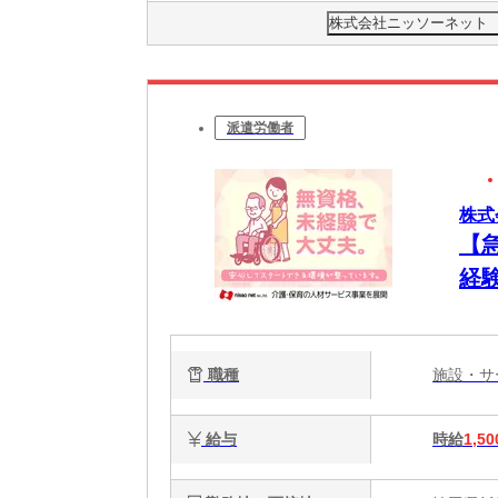
株式会社ニッソーネット さ
派遣労働者
株式
【
経験
職種
施設・
給与
時給
1,50