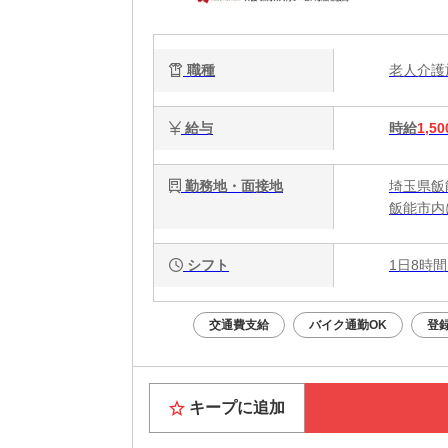
職種
老人介
給与
時給
1,50
勤務地・面接地
埼玉県飯
飯能市内
シフト
1日8時間
交通費支給
バイク通勤OK
登
キープに追加