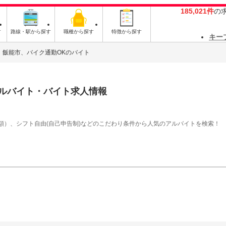
185,021件
の
す
路線・駅から探す
職種から探す
特徴から探す
キー
飯能市、バイク通勤OKのバイト
ルバイト・バイト求人情報
額）、シフト自由(自己申告制)などのこだわり条件から人気のアルバイトを検索！