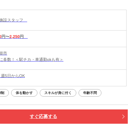
護施設スタッフ
0
円〜
2,250
円
能市
に多数！＜駅チカ・車通勤okも有＞
 週5日からOK
録制
体を動かす
スキルが身に付く
年齢不問
すぐ応募する