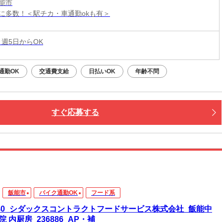
能市
に多数！＜駅チカ・車通勤okも有＞
 週5日からOK
通勤OK
交通費支給
日払いOK
年齢不問
すぐ応募する
飯能市
バイク通勤OK
フード系
740_シダックスコントラクトフードサービス株式会社_飯能中
院 内厨房_236886_AP・補