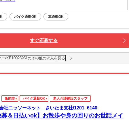
K
バイク通勤OK
車通勤OK
すぐ応募する
/KE10025951のその他の求人を見る
飯能市
バイク通勤OK
老人介護施設スタッフ
会社ニッソーネット さいたま支社/1201_6140
急募＆日払いok】お散歩や身の回りのお世話メイ