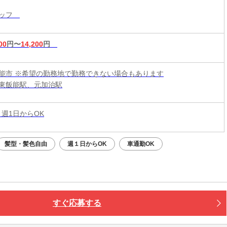
タッフ
00
円〜
14,200
円
能市 ※希望の勤務地で勤務できない場合もあります
東飯能駅、元加治駅
 週1日からOK
髪型・髪色自由
週１日からOK
車通勤OK
すぐ応募する