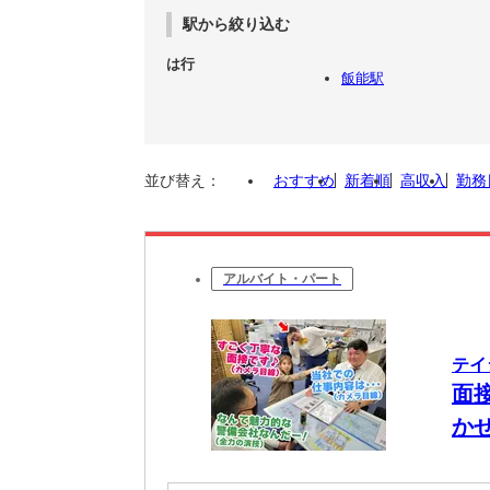
駅から絞り込む
は行
飯能駅
並び替え：
おすすめ
新着順
高収入
勤務
アルバイト・パート
テイ
面
かせ