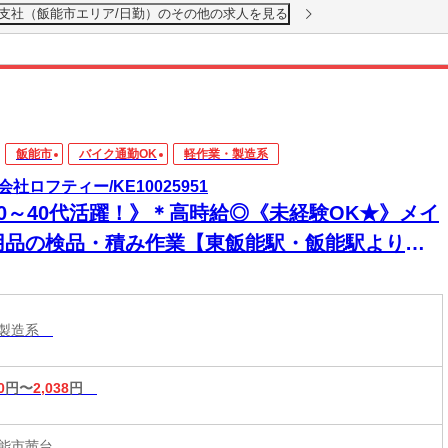
越支社（飯能市エリア/日勤）のその他の求人を見る
飯能市
バイク通勤OK
軽作業・製造系
会社ロフティー/KE10025951
20～40代活躍！》＊高時給◎《未経験OK★》メイ
用品の検品・積み作業【東飯能駅・飯能駅より送
あり◎】
・製造系
0
円〜
2,038
円
能市茜台