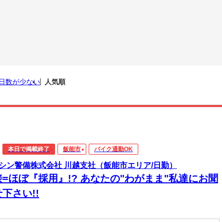
日数が少ない
人気順
本日で掲載終了
飯能市
バイク通勤OK
シン警備株式会社 川越支社（飯能市エリア/日勤）
接=ほぼ『採用』!? あなたの"わがまま"私達にお聞
下さい!!