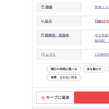
職種
警備ス
給与
日給
12,0
勤務地・面接地
埼玉県飯
飯能駅、
シフト
1日8時間
曜日や時間が選べる
体を動かす
食事、まかない付き
キープに追加