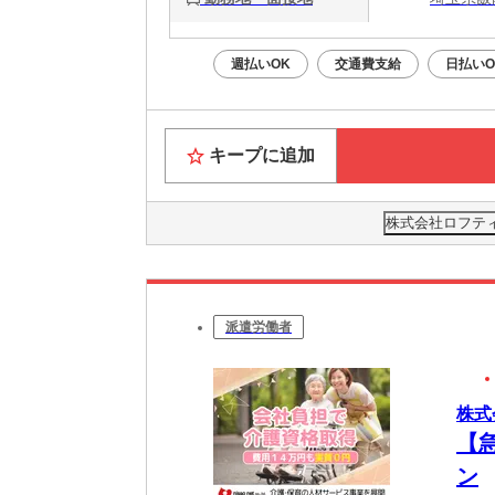
週払いOK
交通費支給
日払いO
キープに追加
株式会社ロフティー
派遣労働者
株式
【
ン