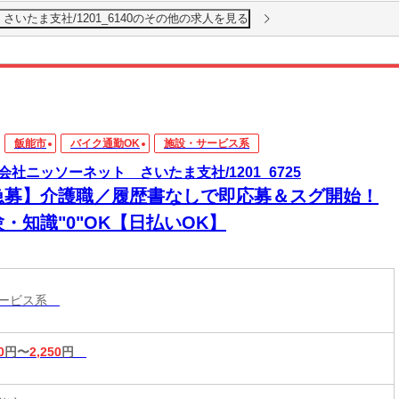
いたま支社/1201_6140のその他の求人を見る
飯能市
バイク通勤OK
施設・サービス系
会社ニッソーネット さいたま支社/1201_6725
急募】介護職／履歴書なしで即応募＆スグ開始！
・知識"0"OK【日払いOK】
サービス系
0
円〜
2,250
円