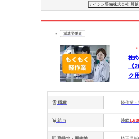
テイシン警備株式会社 川
派遣労働者
株式
《
ク
迎
職種
軽作業
給与
時給
1,63
勤務地・面接地
埼玉県飯