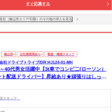
すぐ応募する
越支社（狭山市エリア/日勤）のその他の求人を見る
狭山市
正社員登用あり
配送・物流スタッフ
会社ドライブトライブ/DR:HJ124-01-MH
0～40代男女活躍中【3t車でコンビ二(ローソン）
ート配送ドライバー】昇給あり★頑張りはしっか
評価！「やる気」がきちんとカタチになる職場で
！
物流スタッフ