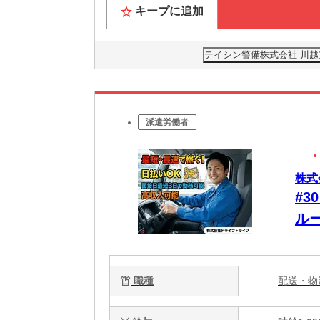
キープに追加
テイシン警備株式会社 川
派遣労働者
株式
#3
ル
り
す
職種
配送・