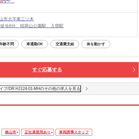
0
円〜
山市大字東三ツ木
 徒歩8分、稲荷山公園駅、入曽駅
年齢不問
車通勤OK
交通費支給
体を動かす
すぐ応募する
/DR:HJ124-01-MHのその他の求人を見る
狭山市
正社員登用あり
車両誘導スタッフ