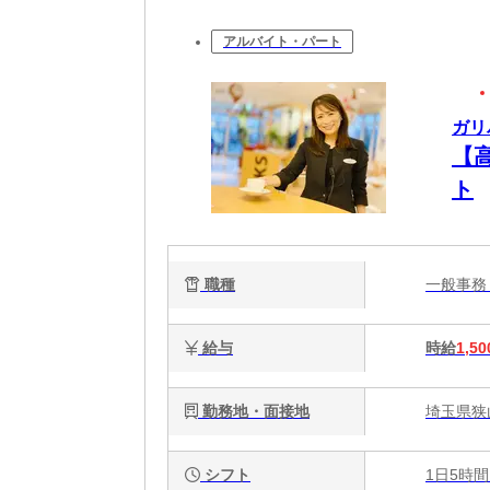
アルバイト・パート
ガリ
【
ト
職種
一般事
給与
時給
1,50
勤務地・面接地
埼玉県狭山
シフト
1日5時間