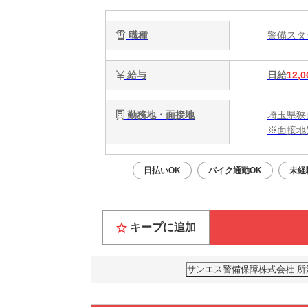
職種
警備ス
給与
日給
12,0
勤務地・面接地
埼玉県狭
※面接地
日払いOK
バイク通勤OK
未経
キープに追加
サンエス警備保障株式会社 所