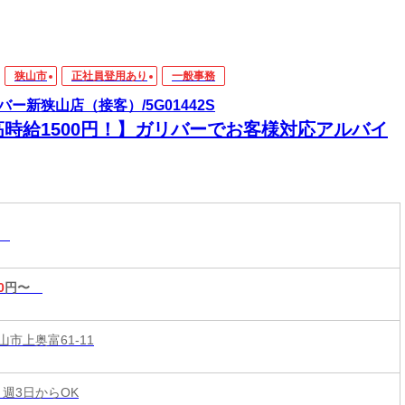
狭山市
正社員登用あり
一般事務
バー新狭山店（接客）/5G01442S
高時給1500円！】ガリバーでお客様対応アルバイ
務
0
円〜
市上奥富61-11
 週3日からOK