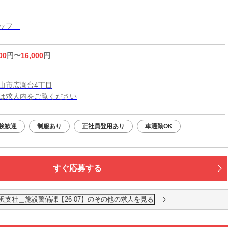
タッフ
00
円〜
16,000
円
山市広瀬台4丁目
は求人内をご覧ください
験歓迎
制服あり
正社員登用あり
車通勤OK
すぐ応募する
沢支社＿施設警備課【26-07】のその他の求人を見る