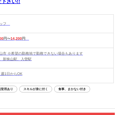
下さい!!
タッフ
00
円〜
14,200
円
山市 ※希望の勤務地で勤務できない場合もあります
、新狭山駅、入曽駅
 週1日からOK
員登用あり
スキルが身に付く
食事、まかない付き