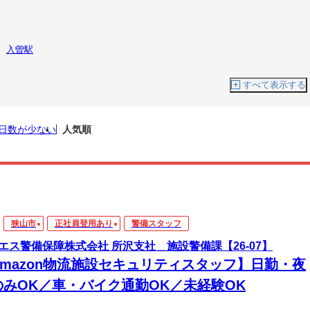
入曽駅
すべて表示する
日数が少ない
人気順
狭山市
正社員登用あり
警備スタッフ
エス警備保障株式会社 所沢支社＿施設警備課【26-07】
Amazon物流施設セキュリティスタッフ】日勤・夜
のみOK／車・バイク通勤OK／未経験OK