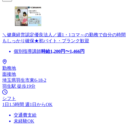
＼健康経営認定優良法人／週1・1コマ～の勤務で自分の時間
もしっかり確保★初バイト・ブランク歓迎
個別指導講師
時給
1,200
円〜
1,466
円
勤務地
面接地
埼玉県羽生市東6-18-2
羽生駅 徒歩19分
シフト
1日1.5時間 週1日からOK
交通費支給
未経験OK