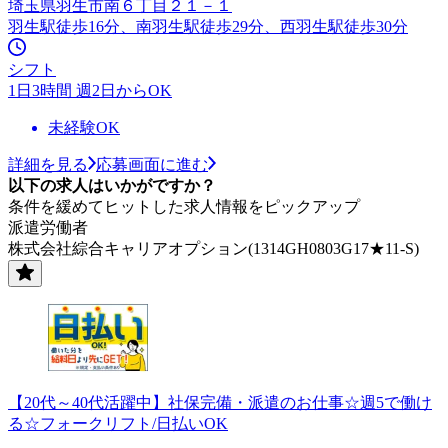
埼玉県羽生市南６丁目２１－１
羽生駅徒歩16分、南羽生駅徒歩29分、西羽生駅徒歩30分
シフト
1日3時間 週2日からOK
未経験OK
詳細を見る
応募画面に進む
以下の求人はいかがですか？
条件を緩めてヒットした求人情報をピックアップ
派遣労働者
株式会社綜合キャリアオプション(1314GH0803G17★11-S)
【20代～40代活躍中】社保完備・派遣のお仕事☆週5で働け
る☆フォークリフト/日払いOK