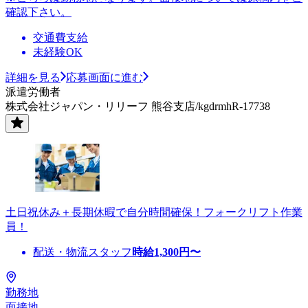
確認下さい。
交通費支給
未経験OK
詳細を見る
応募画面に進む
派遣労働者
株式会社ジャパン・リリーフ 熊谷支店/kgdrmhR-17738
土日祝休み＋長期休暇で自分時間確保！フォークリフト作業
員！
配送・物流スタッフ
時給
1,300
円〜
勤務地
面接地