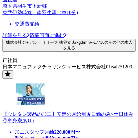
埼玉県羽生市下新郷
東武伊勢崎線 南羽生駅（車10分)
交通費支給
詳細を見る
応募画面に進む
株式会社ジャパン・リリーフ 熊谷支店/kgdrmhR-17738のその他の求人
を見る
正社員
日本マニュファクチャリングサービス株式会社01/sai251209
【ウレタン製品の加工】安定の月給制★日勤のみ×土日休み
◎単身寮あり♪
加工スタッフ
月給
220,000
円〜