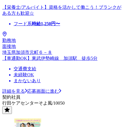
【栄養士/アルバイト】資格を活かして働こう！ブランクが
ある方も歓迎☆
フード系
時給
1,250
円〜
勤務地
面接地
埼玉県加須市元町６－８
【車通勤OK】東武伊勢崎線 加須駅 徒歩5分
交通費支給
未経験OK
まかないあり
詳細を見る
応募画面に進む
契約社員
行田ケアセンターそよ風/10050