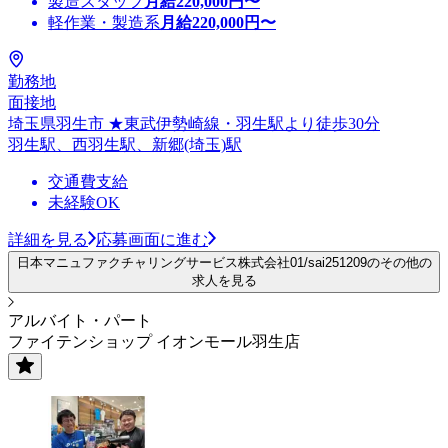
製造スタッフ
月給
220,000
円〜
軽作業・製造系
月給
220,000
円〜
勤務地
面接地
埼玉県羽生市 ★東武伊勢崎線・羽生駅より徒歩30分
羽生駅、西羽生駅、新郷(埼玉)駅
交通費支給
未経験OK
詳細を見る
応募画面に進む
日本マニュファクチャリングサービス株式会社01/sai251209のその他の
求人を見る
アルバイト・パート
ファイテンショップ イオンモール羽生店