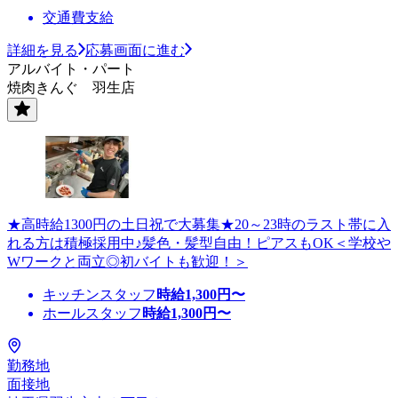
交通費支給
詳細を見る
応募画面に進む
アルバイト・パート
焼肉きんぐ 羽生店
★高時給1300円の土日祝で大募集★20～23時のラスト帯に入
れる方は積極採用中♪髪色・髪型自由！ピアスもOK＜学校や
Wワークと両立◎初バイトも歓迎！＞
キッチンスタッフ
時給
1,300
円〜
ホールスタッフ
時給
1,300
円〜
勤務地
面接地