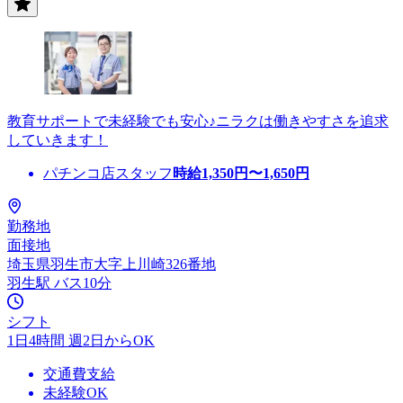
教育サポートで未経験でも安心♪ニラクは働きやすさを追求
していきます！
パチンコ店スタッフ
時給
1,350
円〜
1,650
円
勤務地
面接地
埼玉県羽生市大字上川崎326番地
羽生駅 バス10分
シフト
1日4時間 週2日からOK
交通費支給
未経験OK