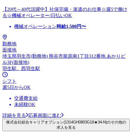
【20代～40代活躍中】社保完備・派遣のお仕事☆週5で働け
る☆機械オペレーター/日払いOK
機械オペレーション
時給
1,500
円〜
勤務地
面接地
埼玉県羽生市(勤務地) 熊谷市籠原南1丁目312番地 あかりビ
ル3F(面接地)
羽生駅、西羽生駅
シフト
週5日からOK
交通費支給
未経験OK
詳細を見る
応募画面に進む
株式会社綜合キャリアオプション(1314GH0803G18★34-N)のその他の
求人を見る