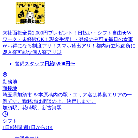
来社面接全員2,000円プレゼント！日払い・シフト自由★W
ワーク・未経験OK！現金手渡し・登録のみ可★毎日の食事
がお得になる制度アリ！スマホ貸出アリ！都内好立地箇所に
即入寮可能な個人寮アリ◎
警備スタッフ
日給
9,900
円〜
勤務地
面接地
埼玉県加須市 ※本原稿内の駅・エリア名は募集エリアの一
例です。勤務地は相談の上、決定します。
加須駅、花崎駅、新古河駅
シフト
1日8時間 週1日からOK