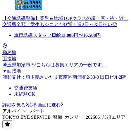
【交通誘導警備】業界＆地域TOPクラスの超・厚・待・遇！
交通費全額！学生もシニアも歓迎！週2日～＆日払い◎
車両誘導スタッフ
日給
13,000
円〜
16,500
円
勤務地
面接地
埼玉県加須市 ※こちらは募集エリアの一例です。
▼面接地
浦和支社：埼玉県さいたま市南区南浦和2-33-8 田口ビル2階
交通費支給
未経験OK
詳細を見る
応募画面に進む
アルバイト・パート
TOKYO EYE SERVICE_警備_カンリー_202606_加須エリア