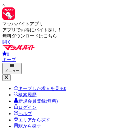
×
マッハバイトアプリ
アプリでお得にバイト探し！
無料ダウンロードはこちら
開く
0
キープ
メニュー
キープした求人を見る
0
検索履歴
新規会員登録(無料)
ログイン
ヘルプ
エリアから探す
駅から探す