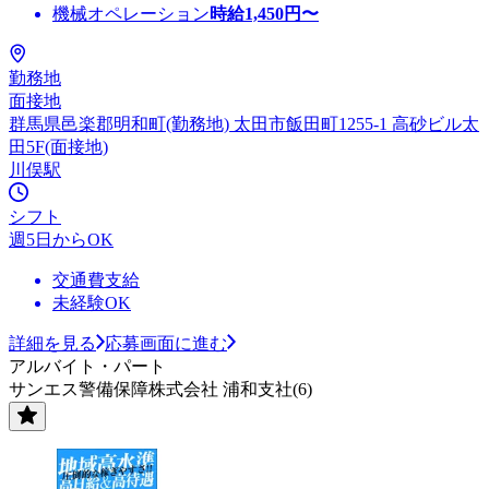
機械オペレーション
時給
1,450
円〜
勤務地
面接地
群馬県邑楽郡明和町(勤務地) 太田市飯田町1255-1 高砂ビル太
田5F(面接地)
川俣駅
シフト
週5日からOK
交通費支給
未経験OK
詳細を見る
応募画面に進む
アルバイト・パート
サンエス警備保障株式会社 浦和支社(6)