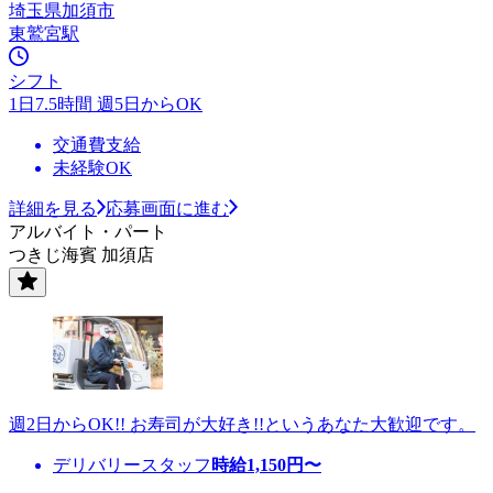
埼玉県加須市
東鷲宮駅
シフト
1日7.5時間 週5日からOK
交通費支給
未経験OK
詳細を見る
応募画面に進む
アルバイト・パート
つきじ海賓 加須店
週2日からOK!! お寿司が大好き!!というあなた大歓迎です。
デリバリースタッフ
時給
1,150
円〜