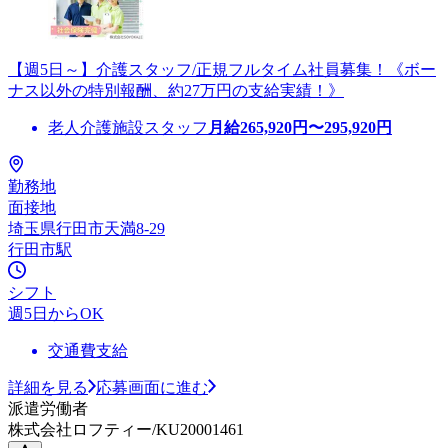
【週5日～】介護スタッフ/正規フルタイム社員募集！《ボー
ナス以外の特別報酬、約27万円の支給実績！》
老人介護施設スタッフ
月給
265,920
円〜
295,920
円
勤務地
面接地
埼玉県行田市天満8-29
行田市駅
シフト
週5日からOK
交通費支給
詳細を見る
応募画面に進む
派遣労働者
株式会社ロフティー/KU20001461