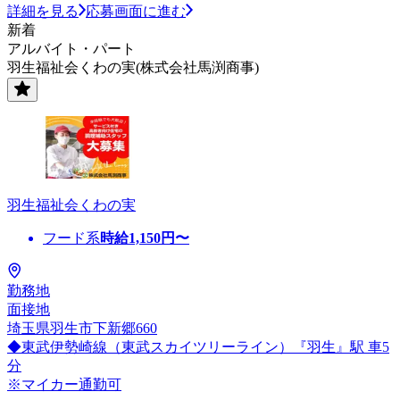
詳細を見る
応募画面に進む
新着
アルバイト・パート
羽生福祉会くわの実(株式会社馬渕商事)
羽生福祉会くわの実
フード系
時給
1,150
円〜
勤務地
面接地
埼玉県羽生市下新郷660
◆東武伊勢崎線（東武スカイツリーライン）『羽生』駅 車5
分
※マイカー通勤可