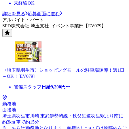
未経験OK
詳細を見る
応募画面に進む
アルバイト・パート
SPD株式会社 埼玉支社_イベント事業部【EV079】
〈埼玉県羽生市〉ショッピングモールの駐車場誘導！週1日
～OK！[EV079]
警備スタッフ
日給
9,200
円〜
勤務地
面接地
埼玉県羽生市川崎 東武伊勢崎線・秩父鉄道羽生駅より南に
約3km 車で約15分
※こちらは勤務地となります。面接地については原稿内をご