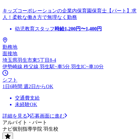
キッズコーポレーションの企業内保育園保育士【パート】求
人！柔軟な働き方で無理なく勤務
幼児教育スタッフ
時給
1,200
円〜
1,400
円
勤務地
面接地
埼玉県羽生市東5丁目8-4
伊勢崎線 秩父線 羽生駅~車5分 羽生IC~車10分
シフト
1日6時間 週2日からOK
交通費支給
未経験OK
詳細を見る
応募画面に進む
アルバイト・パート
ナビ個別指導学院 羽生校