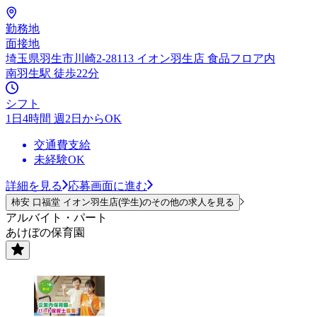
勤務地
面接地
埼玉県羽生市川崎2-28113 イオン羽生店 食品フロア内
南羽生駅 徒歩22分
シフト
1日4時間 週2日からOK
交通費支給
未経験OK
詳細を見る
応募画面に進む
柿安 口福堂 イオン羽生店(学生)のその他の求人を見る
アルバイト・パート
あけぼの保育園