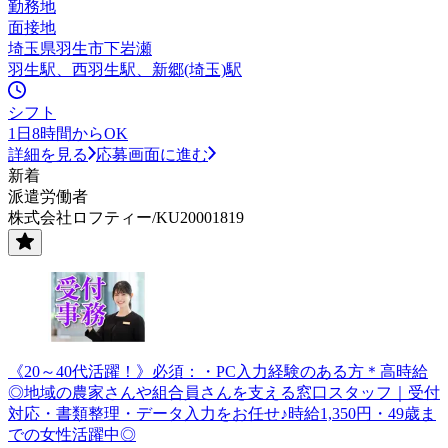
勤務地
面接地
埼玉県羽生市下岩瀬
羽生駅、西羽生駅、新郷(埼玉)駅
シフト
1日8時間からOK
詳細を見る
応募画面に進む
新着
派遣労働者
株式会社ロフティー/KU20001819
《20～40代活躍！》必須：・PC入力経験のある方＊高時給
◎地域の農家さんや組合員さんを支える窓口スタッフ｜受付
対応・書類整理・データ入力をお任せ♪時給1,350円・49歳ま
での女性活躍中◎