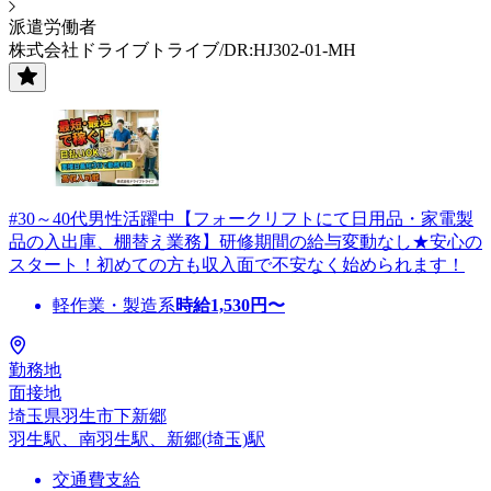
派遣労働者
株式会社ドライブトライブ/DR:HJ302-01-MH
#30～40代男性活躍中【フォークリフトにて日用品・家電製
品の入出庫、棚替え業務】研修期間の給与変動なし★安心の
スタート！初めての方も収入面で不安なく始められます！
軽作業・製造系
時給
1,530
円〜
勤務地
面接地
埼玉県羽生市下新郷
羽生駅、南羽生駅、新郷(埼玉)駅
交通費支給