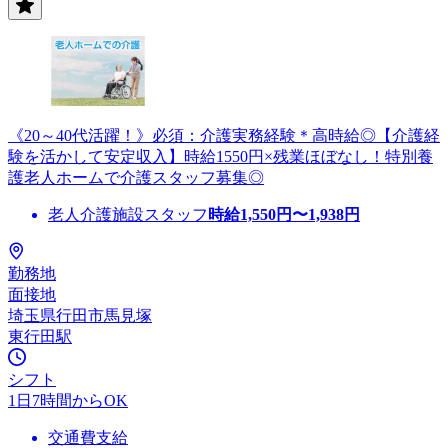
《20～40代活躍！》必須：介護実務経験＊高時給◎【介護経
験を活かして安定収入】時給1550円×残業ほぼなし！特別養
護老人ホームで介護スタッフ募集◎
老人介護施設スタッフ
時給
1,550
円〜
1,938
円
勤務地
面接地
埼玉県行田市馬見塚
東行田駅
シフト
1日7時間からOK
交通費支給