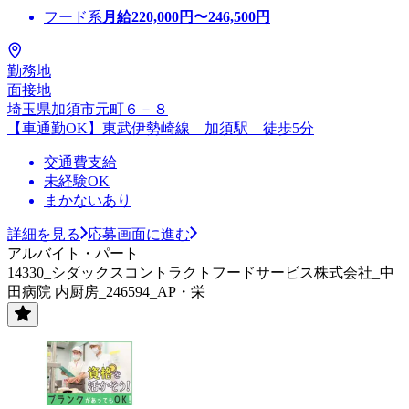
フード系
月給
220,000
円〜
246,500
円
勤務地
面接地
埼玉県加須市元町６－８
【車通勤OK】東武伊勢崎線 加須駅 徒歩5分
交通費支給
未経験OK
まかないあり
詳細を見る
応募画面に進む
アルバイト・パート
14330_シダックスコントラクトフードサービス株式会社_中
田病院 内厨房_246594_AP・栄