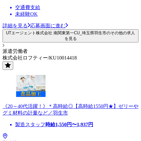
交通費支給
未経験OK
詳細を見る
応募画面に進む
UTエージェント株式会社 南関東第一CU_埼玉県羽生市のその他の求人
を見る
派遣労働者
株式会社ロフティー/KU10014418
《20～40代活躍！》＊高時給◎【高時給1550円★】ゼリーや
グミ材料の計量など／羽生市
製造スタッフ
時給
1,550
円〜
1,937
円