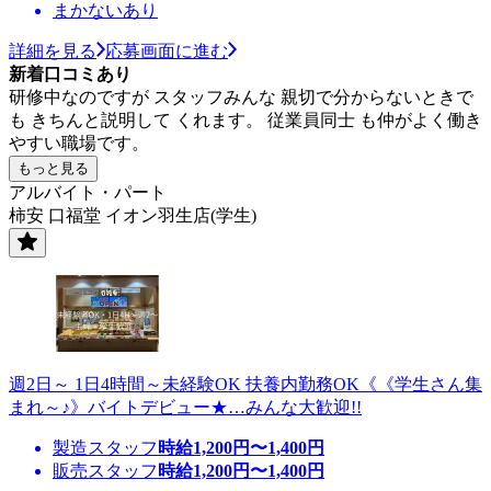
まかないあり
詳細を見る
応募画面に進む
新着口コミあり
研修中なのですが スタッフみんな 親切で分からないときで
も きちんと説明して くれます。 従業員同士 も仲がよく働き
やすい職場です。
もっと見る
アルバイト・パート
柿安 口福堂 イオン羽生店(学生)
週2日～ 1日4時間～未経験OK 扶養内勤務OK《《学生さん集
まれ～♪》バイトデビュー★…みんな大歓迎!!
製造スタッフ
時給
1,200
円〜
1,400
円
販売スタッフ
時給
1,200
円〜
1,400
円