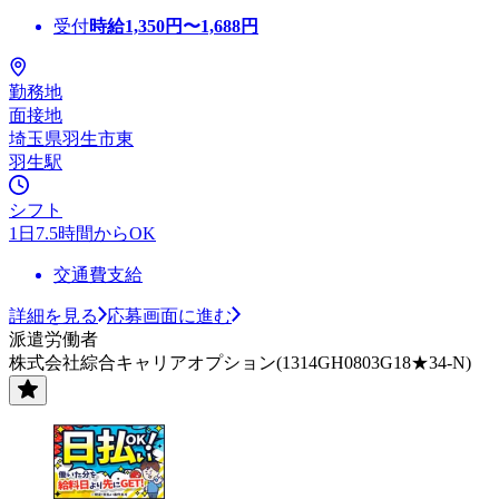
受付
時給
1,350
円〜
1,688
円
勤務地
面接地
埼玉県羽生市東
羽生駅
シフト
1日7.5時間からOK
交通費支給
詳細を見る
応募画面に進む
派遣労働者
株式会社綜合キャリアオプション(1314GH0803G18★34-N)