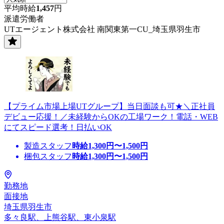
平均時給
1,457
円
派遣労働者
UTエージェント株式会社 南関東第一CU_埼玉県羽生市
【プライム市場上場UTグループ】当日面談も可★＼正社員
デビュー応援！／未経験からOKの工場ワーク！電話・WEB
にてスピード選考！日払いOK
製造スタッフ
時給
1,300
円〜
1,500
円
梱包スタッフ
時給
1,300
円〜
1,500
円
勤務地
面接地
埼玉県羽生市
多々良駅、上熊谷駅、東小泉駅