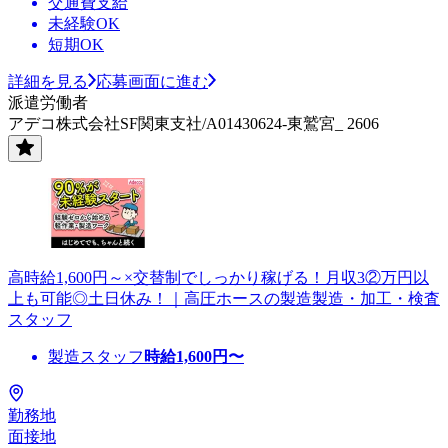
交通費支給
未経験OK
短期OK
詳細を見る
応募画面に進む
派遣労働者
アデコ株式会社SF関東支社/A01430624-東鷲宮_ 2606
高時給1,600円～×交替制でしっかり稼げる！月収3②万円以
上も可能◎土日休み！｜高圧ホースの製造製造・加工・検査
スタッフ
製造スタッフ
時給
1,600
円〜
勤務地
面接地