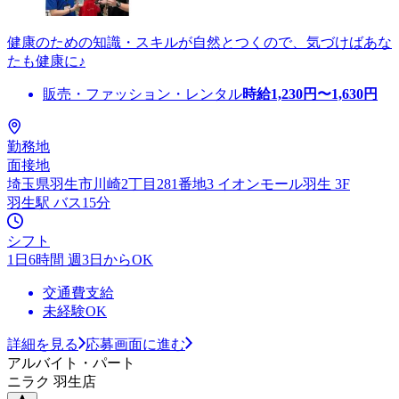
健康のための知識・スキルが自然とつくので、気づけばあな
たも健康に♪
販売・ファッション・レンタル
時給
1,230
円〜
1,630
円
勤務地
面接地
埼玉県羽生市川崎2丁目281番地3 イオンモール羽生 3F
羽生駅 バス15分
シフト
1日6時間 週3日からOK
交通費支給
未経験OK
詳細を見る
応募画面に進む
アルバイト・パート
ニラク 羽生店