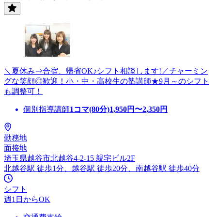
＼夏休み⇒合宿、帰省OK♪シフト相談します!／チャーミン
グな笑顔◎歓迎！小・中・高校生の塾講師★9月～のシフト
も調整可！
個別指導講師
1コマ(80分)
1,950
円〜
2,350
円
勤務地
面接地
埼玉県越谷市北越谷4-2-15 親宅ビル2F
北越谷駅 徒歩1分、越谷駅 徒歩20分、南越谷駅 徒歩40分
シフト
週1日からOK