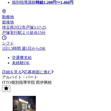
個別指導講師
時給
1,200
円〜
1,466
円
勤務地
面接地
埼玉県川口市戸塚3-17-25
戸塚安行駅より徒歩15分
シフト
1日1.5時間 週1日からOK
交通費支給
未経験OK
詳細を見る
応募画面に進む
アルバイト・パート
ITTO個別指導学院 西伊興校