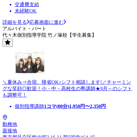
交通費支給
未経験OK
詳細を見る
応募画面に進む
アルバイト・パート
代々木個別指導学院 竹ノ塚校【学生募集】
＼夏休み⇒合宿、帰省OK♪シフト相談します!／チャーミン
グな笑顔◎歓迎！小・中・高校生の塾講師★9月～のシフト
も調整可！
個別指導講師
1コマ(80分)
1,950
円〜
2,350
円
勤務地
面接地