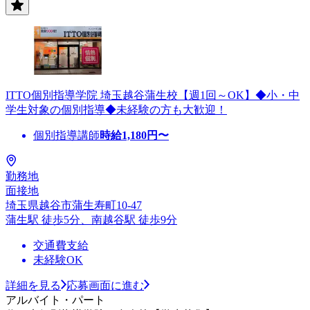
ITTO個別指導学院 埼玉越谷蒲生校【週1回～OK】◆小・中
学生対象の個別指導◆未経験の方も大歓迎！
個別指導講師
時給
1,180
円〜
勤務地
面接地
埼玉県越谷市蒲生寿町10-47
蒲生駅 徒歩5分、南越谷駅 徒歩9分
交通費支給
未経験OK
詳細を見る
応募画面に進む
アルバイト・パート