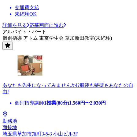
交通費支給
未経験OK
詳細を見る
応募画面に進む
アルバイト・パート
個別指導 アトム 東京学生会 草加新田教室(未経験)
あなたも先生になってみませんか!?服装も髪型もあなたの自
由!
個別指導講師
1授業(80分)
1,560
円〜
2,030
円
勤務地
面接地
埼玉県草加市旭町3-5-3 小山ビル3F