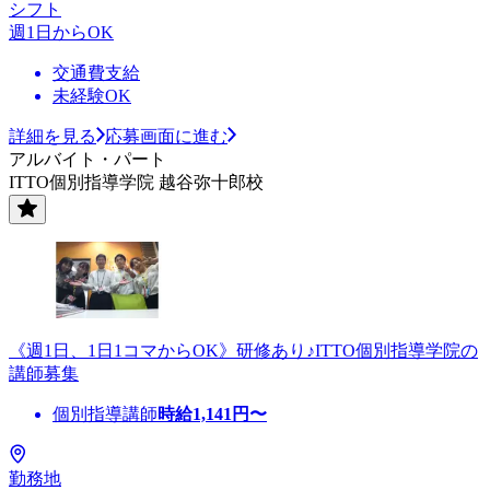
シフト
週1日からOK
交通費支給
未経験OK
詳細を見る
応募画面に進む
アルバイト・パート
ITTO個別指導学院 越谷弥十郎校
《週1日、1日1コマからOK》研修あり♪ITTO個別指導学院の
講師募集
個別指導講師
時給
1,141
円〜
勤務地