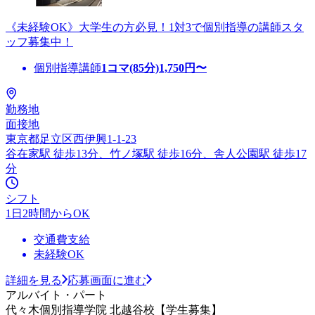
《未経験OK》大学生の方必見！1対3で個別指導の講師スタ
ッフ募集中！
個別指導講師
1コマ(85分)
1,750
円〜
勤務地
面接地
東京都足立区西伊興1-1-23
谷在家駅 徒歩13分、竹ノ塚駅 徒歩16分、舎人公園駅 徒歩17
分
シフト
1日2時間からOK
交通費支給
未経験OK
詳細を見る
応募画面に進む
アルバイト・パート
代々木個別指導学院 北越谷校【学生募集】