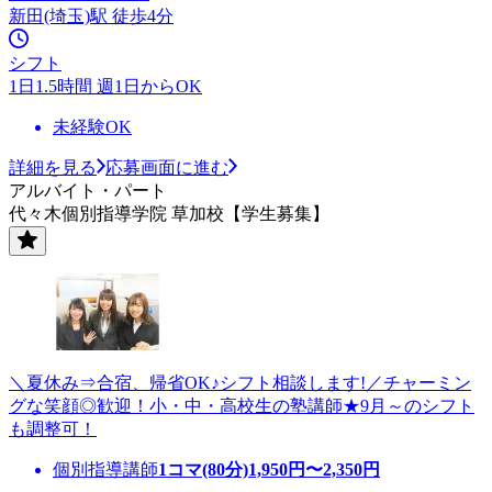
新田(埼玉)駅 徒歩4分
シフト
1日1.5時間 週1日からOK
未経験OK
詳細を見る
応募画面に進む
アルバイト・パート
代々木個別指導学院 草加校【学生募集】
＼夏休み⇒合宿、帰省OK♪シフト相談します!／チャーミン
グな笑顔◎歓迎！小・中・高校生の塾講師★9月～のシフト
も調整可！
個別指導講師
1コマ(80分)
1,950
円〜
2,350
円