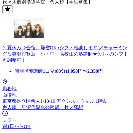
代々木個別指導学院 舎人校【学生募集】
＼夏休み⇒合宿、帰省OK♪シフト相談します!／チャーミン
グな笑顔◎歓迎！小・中・高校生の塾講師★9月～のシフト
も調整可！
個別指導講師
1コマ(80分)
1,950
円〜
2,350
円
勤務地
面接地
東京都足立区舎人1-13-10 アクシス・ウィル 1階A
舎人駅、見沼代親水公園駅、竹ノ塚駅
シフト
週1日からOK