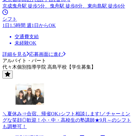
京成曳舟駅 徒歩5分、曳舟駅 徒歩8分、東向島駅 徒歩6分
シフト
1日1.5時間 週1日からOK
交通費支給
未経験OK
詳細を見る
応募画面に進む
アルバイト・パート
代々木個別指導学院 高島平校【学生募集】
＼夏休み⇒合宿、帰省OK♪シフト相談します!／チャーミン
グな笑顔◎歓迎！小・中・高校生の塾講師★9月～のシフト
も調整可！