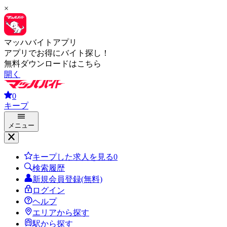
×
マッハバイトアプリ
アプリでお得にバイト探し！
無料ダウンロードはこちら
開く
0
キープ
メニュー
キープした求人を見る
0
検索履歴
新規会員登録(無料)
ログイン
ヘルプ
エリアから探す
駅から探す