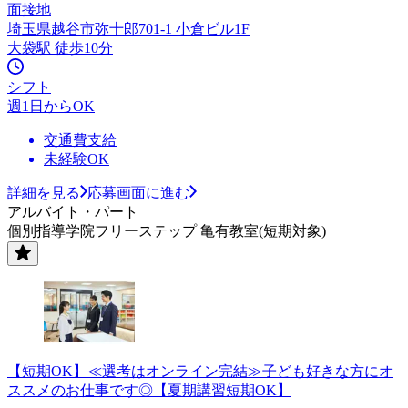
面接地
埼玉県越谷市弥十郎701-1 小倉ビル1F
大袋駅 徒歩10分
シフト
週1日からOK
交通費支給
未経験OK
詳細を見る
応募画面に進む
アルバイト・パート
個別指導学院フリーステップ 亀有教室(短期対象)
【短期OK】≪選考はオンライン完結≫子ども好きな方にオ
ススメのお仕事です◎【夏期講習短期OK】