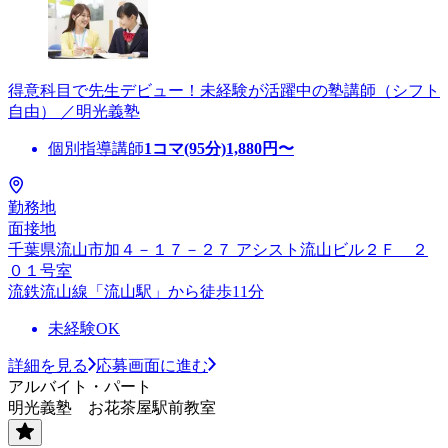
得意科目で先生デビュー！未経験が活躍中の塾講師（シフト
自由） ／明光義塾
個別指導講師
1コマ(95分)
1,880
円〜
勤務地
面接地
千葉県流山市加４－１７－２７ アシスト流山ビル２Ｆ ２
０１号室
流鉄流山線「流山駅」から徒歩11分
未経験OK
詳細を見る
応募画面に進む
アルバイト・パート
明光義塾 お花茶屋駅前教室