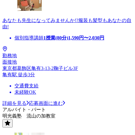
あなたも先生になってみませんか!?服装も髪型もあなたの自
由!
個別指導講師
1授業(80分)
1,590
円〜
2,030
円
勤務地
面接地
東京都葛飾区亀有3-13-2鞠子ビル3F
亀有駅 徒歩3分
交通費支給
未経験OK
詳細を見る
応募画面に進む
アルバイト・パート
明光義塾 流山の加教室