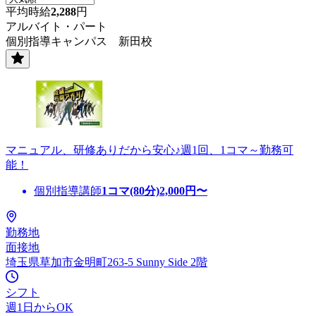
平均時給
2,288
円
アルバイト・パート
個別指導キャンパス 新田校
マニュアル、研修ありだから安心♪週1回、1コマ～勤務可
能！
個別指導講師
1コマ(80分)
2,000
円〜
勤務地
面接地
埼玉県草加市金明町263-5 Sunny Side 2階
シフト
週1日からOK