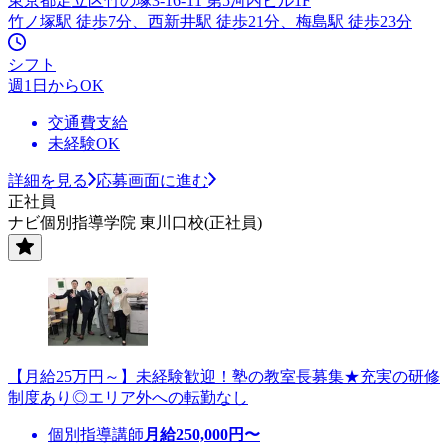
東京都足立区竹の塚3-16-11 第5河内ビル1F
竹ノ塚駅 徒歩7分、西新井駅 徒歩21分、梅島駅 徒歩23分
シフト
週1日からOK
交通費支給
未経験OK
詳細を見る
応募画面に進む
正社員
ナビ個別指導学院 東川口校(正社員)
【月給25万円～】未経験歓迎！塾の教室長募集★充実の研修
制度あり◎エリア外への転勤なし
個別指導講師
月給
250,000
円〜