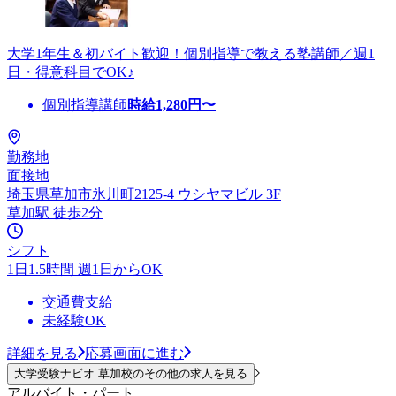
大学1年生＆初バイト歓迎！個別指導で教える塾講師／週1
日・得意科目でOK♪
個別指導講師
時給
1,280
円〜
勤務地
面接地
埼玉県草加市氷川町2125-4 ウシヤマビル 3F
草加駅 徒歩2分
シフト
1日1.5時間 週1日からOK
交通費支給
未経験OK
詳細を見る
応募画面に進む
大学受験ナビオ 草加校のその他の求人を見る
アルバイト・パート