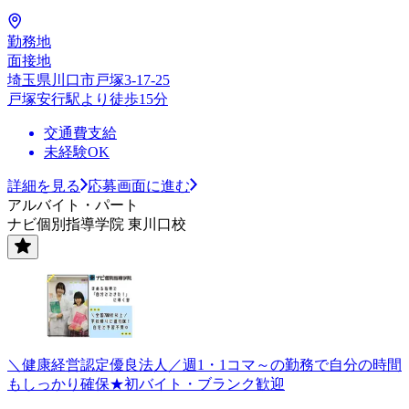
勤務地
面接地
埼玉県川口市戸塚3-17-25
戸塚安行駅より徒歩15分
交通費支給
未経験OK
詳細を見る
応募画面に進む
アルバイト・パート
ナビ個別指導学院 東川口校
＼健康経営認定優良法人／週1・1コマ～の勤務で自分の時間
もしっかり確保★初バイト・ブランク歓迎