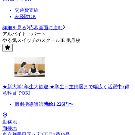
交通費支給
未経験OK
詳細を見る
応募画面に進む
アルバイト・パート
やる気スイッチのスクールIE 曳舟校
★新大学1年生大歓迎!★学生～主婦層まで幅広く活躍中♪得
意科目でOK!
個別指導講師
時給
1,226
円〜
勤務地
面接地
東京都墨田区八広2丁目2番16号