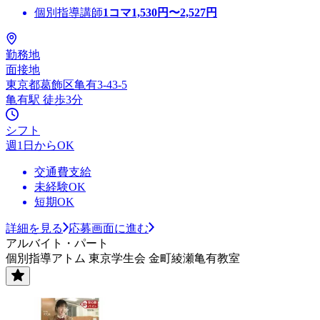
個別指導講師
1コマ
1,530
円〜
2,527
円
勤務地
面接地
東京都葛飾区亀有3-43-5
亀有駅 徒歩3分
シフト
週1日からOK
交通費支給
未経験OK
短期OK
詳細を見る
応募画面に進む
アルバイト・パート
個別指導アトム 東京学生会 金町綾瀬亀有教室