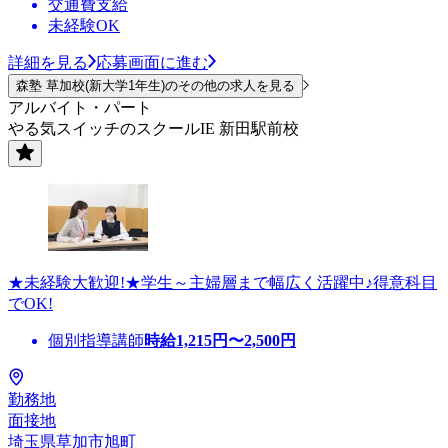
交通費支給
未経験OK
詳細を見る
応募画面に進む
森塾 草加校(新大学1年生)のその他の求人を見る
アルバイト・パート
やる気スイッチのスクールIE 新田駅前校
★未経験大歓迎!★学生～主婦層まで幅広く活躍中♪得意科目
でOK!
個別指導講師
時給
1,215
円〜
2,500
円
勤務地
面接地
埼玉県草加市旭町