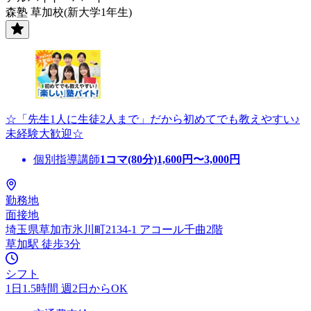
森塾 草加校(新大学1年生)
☆「先生1人に生徒2人まで」だから初めてでも教えやすい♪
未経験大歓迎☆
個別指導講師
1コマ(80分)
1,600
円〜
3,000
円
勤務地
面接地
埼玉県草加市氷川町2134-1 アコール千曲2階
草加駅 徒歩3分
シフト
1日1.5時間 週2日からOK