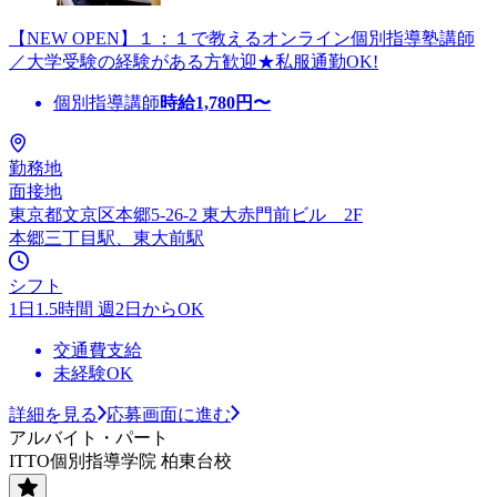
【NEW OPEN】１：１で教えるオンライン個別指導塾講師
／大学受験の経験がある方歓迎★私服通勤OK!
個別指導講師
時給
1,780
円〜
勤務地
面接地
東京都文京区本郷5-26-2 東大赤門前ビル 2F
本郷三丁目駅、東大前駅
シフト
1日1.5時間 週2日からOK
交通費支給
未経験OK
詳細を見る
応募画面に進む
アルバイト・パート
ITTO個別指導学院 柏東台校