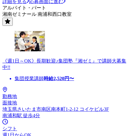
詳細を見る
応募画面に進む
アルバイト・パート
湘南ゼミナール 南浦和西口教室
《週1日～OK》長期歓迎♪集団塾『湘ゼミ』で講師大募集
中!!
集団授業講師
時給
2,520
円〜
勤務地
面接地
埼玉県さいたま市南区南本町1-2-12 コイケビル3F
南浦和駅 徒歩4分
シフト
週1日からOK