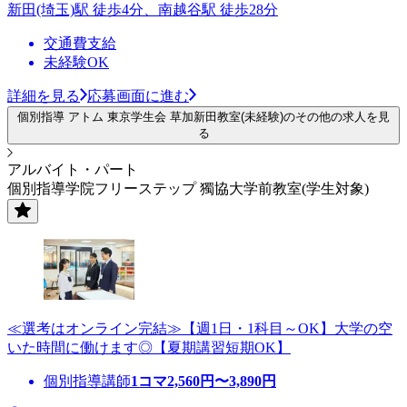
新田(埼玉)駅 徒歩4分、南越谷駅 徒歩28分
交通費支給
未経験OK
詳細を見る
応募画面に進む
個別指導 アトム 東京学生会 草加新田教室(未経験)のその他の求人を見
る
アルバイト・パート
個別指導学院フリーステップ 獨協大学前教室(学生対象)
≪選考はオンライン完結≫【週1日・1科目～OK】大学の空
いた時間に働けます◎【夏期講習短期OK】
個別指導講師
1コマ
2,560
円〜
3,890
円