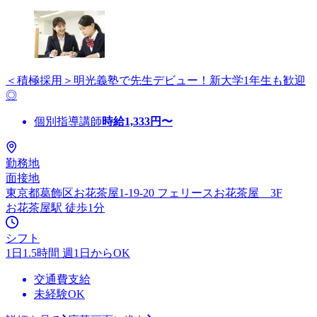
＜積極採用＞明光義塾で先生デビュー！新大学1年生も歓迎
◎
個別指導講師
時給
1,333
円〜
勤務地
面接地
東京都葛飾区お花茶屋1-19-20 フェリースお花茶屋 3F
お花茶屋駅 徒歩1分
シフト
1日1.5時間 週1日からOK
交通費支給
未経験OK