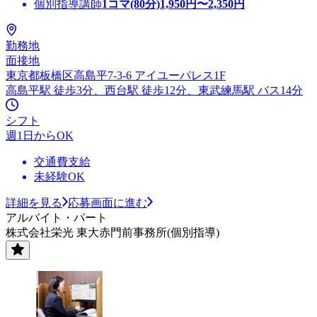
個別指導講師
1コマ(80分)
1,950
円〜
2,350
円
勤務地
面接地
東京都板橋区高島平7-3-6 アイユーパレス1F
高島平駅 徒歩3分、西台駅 徒歩12分、東武練馬駅 バス14分
シフト
週1日からOK
交通費支給
未経験OK
詳細を見る
応募画面に進む
アルバイト・パート
株式会社栄光 東大赤門前事務所(個別指導)