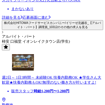
スカイツリーラインせんげん台駅よりバス14分
まかないあり
詳細を見る
応募画面に進む
株式会社HITOWAフードサービスカンパニー/イリーゼ北越谷_【アルバ
イト・パート】調理員_10312のその他の求人を見る
アルバイト・パート
柿安 口福堂 イオンレイクタウン店(学生)
週2日～ 1日3時間～ 未経験OK 扶養内勤務OK ★学生さん大
歓迎★扶養内勤務もOK!無理のない働き方が叶いますよ!
販売スタッフ
時給
1,200
円〜
1,280
円
勤務地