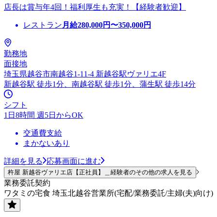
店長は賞与年4回！福利厚生も充実！【経験者歓迎】
レストラン
月給
280,000
円〜
350,000
円
勤務地
面接地
埼玉県越谷市南越谷1-11-4 新越谷駅ヴァリエ4F
新越谷駅 徒歩1分、南越谷駅 徒歩1分、蒲生駅 徒歩14分
シフト
1日8時間 週5日からOK
交通費支給
まかないあり
詳細を見る
応募画面に進む
杵屋 新越谷ヴァリエ店【正社員】＿経験者のその他の求人を見る
業務委託契約
ワタミの宅食 埼玉北越谷営業所(宅配/業務委託/主婦(夫)向け)