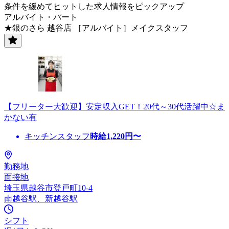
条件を緩めてヒットした求人情報をピックアップ
アルバイト・パート
★銀のさら 越谷店 ［アルバイト］メイクスタッフ
【フリーター大歓迎】安定収入GET！20代～30代活躍中☆ま
かない有
キッチンスタッフ
時給
1,220
円〜
勤務地
面接地
埼玉県越谷市登戸町10-4
南越谷駅、新越谷駅
シフト