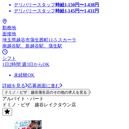
デリバリースタッフ
時給
1,150
円〜
1,438
円
デリバリースタッフ
時給
1,145
円〜
1,431
円
勤務地
面接地
埼玉県越谷市蒲生茜町11-5 スカーラ
南越谷駅、新越谷駅、蒲生駅
シフト
1日2時間 週3日からOK
未経験OK
詳細を見る
応募画面に進む
ドミノ・ピザ 越谷蒲生店のその他の求人を見る
アルバイト・パート
ドミノ・ピザ 越谷レイクタウン店