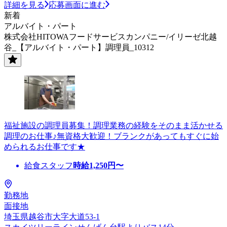
詳細を見る
応募画面に進む
新着
アルバイト・パート
株式会社HITOWAフードサービスカンパニー/イリーゼ北越
谷_【アルバイト・パート】調理員_10312
福祉施設の調理員募集！調理業務の経験をそのまま活かせる
調理のお仕事♪無資格大歓迎！ブランクがあってもすぐに始
められるお仕事です★
給食スタッフ
時給
1,250
円〜
勤務地
面接地
埼玉県越谷市大字大道53-1