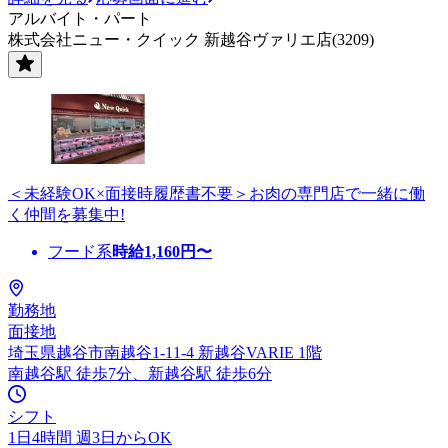
アルバイト・パート
株式会社ニュー・クイック 新越谷ヴァリエ店(3209)
＜未経験OK×面接時履歴書不要＞お肉の専門店で一緒に働
く仲間を募集中!
フード系
時給
1,160
円〜
勤務地
面接地
埼玉県越谷市南越谷1-11-4 新越谷VARIE 1階
南越谷駅 徒歩7分、新越谷駅 徒歩6分
シフト
1日4時間 週3日からOK