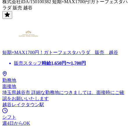
株式会社iDA/150100382 短期×MAX1700円!ガトーフェスタハ
ラダ 販売 越谷
短期×MAX1700円！ガトーフェスタハラダ 販売 越谷
販売スタッフ
時給
1,650
円〜
1,700
円
勤務地
面接地
埼玉県越谷市 詳細な勤務地につきましては、面接時にご確
認をお願いいたします
越谷レイクタウン駅
シフト
週4日からOK