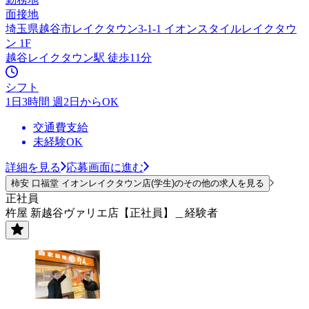
面接地
埼玉県越谷市レイクタウン3-1-1 イオンスタイルレイクタウ
ン 1F
越谷レイクタウン駅 徒歩11分
シフト
1日3時間 週2日からOK
交通費支給
未経験OK
詳細を見る
応募画面に進む
柿安 口福堂 イオンレイクタウン店(学生)のその他の求人を見る
正社員
杵屋 新越谷ヴァリエ店【正社員】＿経験者