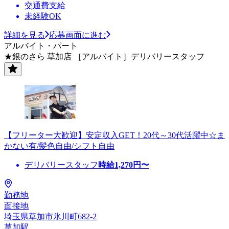
交通費支給
未経験OK
詳細を見る
応募画面に進む
アルバイト・パート
★銀のさら 草加店 ［アルバイト］デリバリースタッフ
【フリーター大歓迎】安定収入GET！20代～30代活躍中☆ま
かない有/髪色自由/シフト自由
デリバリースタッフ
時給
1,270
円〜
勤務地
面接地
埼玉県草加市氷川町682-2
草加駅