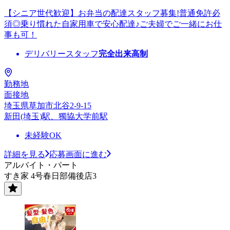
【シニア世代歓迎】お弁当の配達スタッフ募集!普通免許必
須◎乗り慣れた自家用車で安心配達♪ご夫婦でご一緒にお仕
事も可！
デリバリースタッフ
完全出来高制
勤務地
面接地
埼玉県草加市北谷2-9-15
新田(埼玉)駅、獨協大学前駅
未経験OK
詳細を見る
応募画面に進む
アルバイト・パート
すき家 4号春日部備後店3