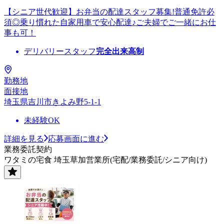
【シニア世代歓迎】お弁当の配達スタッフ募集!普通免許必
須◎乗り慣れた自家用車で安心配達♪ご夫婦でご一緒にお仕
事も可！
デリバリースタッフ
完全出来高制
勤務地
面接地
埼玉県吉川市きよみ野5-1-1
未経験OK
詳細を見る
応募画面に進む
業務委託契約
ワタミの宅食 埼玉草加営業所(宅配/業務委託/シニア向け)