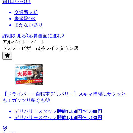
週1日からOK
交通費支給
未経験OK
まかないあり
詳細を見る
応募画面に進む
アルバイト・パート
ドミノ・ピザ 越谷レイクタウン店
【ドライバー・自転車デリバリー】スキマ時間にサクッと
も！ガッツリ稼ぐも◎
デリバリースタッフ
時給
1,350
円〜
1,688
円
デリバリースタッフ
時給
1,150
円〜
1,438
円