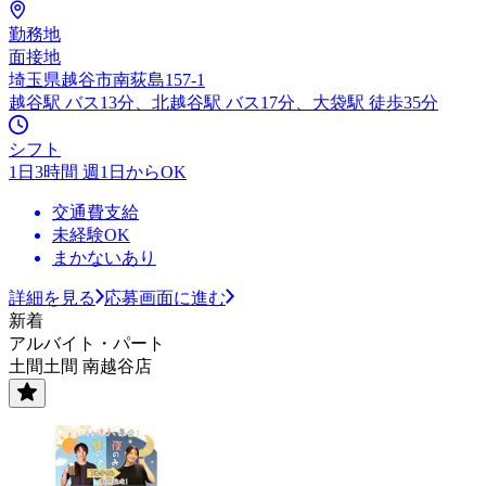
勤務地
面接地
埼玉県越谷市南荻島157‐1
越谷駅 バス13分、北越谷駅 バス17分、大袋駅 徒歩35分
シフト
1日3時間 週1日からOK
交通費支給
未経験OK
まかないあり
詳細を見る
応募画面に進む
新着
アルバイト・パート
土間土間 南越谷店