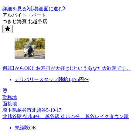
詳細を見る
応募画面に進む
アルバイト・パート
つきじ海賓 北越谷店
週2日からOK!! お寿司が大好き!!というあなた大歓迎です。
デリバリースタッフ
時給
1,175
円〜
勤務地
面接地
埼玉県越谷市北越谷5-10-17
北越谷駅 徒歩4分、越谷駅 徒歩25分、越谷レイクタウン駅
未経験OK