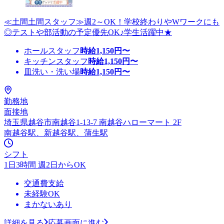
≪土間土間スタッフ≫週2～OK！学校終わりやWワークにも
◎テストや部活動の予定優先OK♪学生活躍中★
ホールスタッフ
時給
1,150
円〜
キッチンスタッフ
時給
1,150
円〜
皿洗い・洗い場
時給
1,150
円〜
勤務地
面接地
埼玉県越谷市南越谷1-13-7 南越谷ハローマート 2F
南越谷駅、新越谷駅、蒲生駅
シフト
1日3時間 週2日からOK
交通費支給
未経験OK
まかないあり
詳細を見る
応募画面に進む