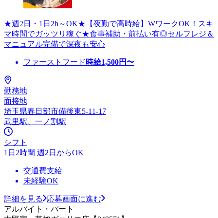
★週2日・1日2h～OK★【夜勤で高時給】WワークOK！スキ
マ時間でガッツリ稼ぐ★食事補助・前払い有◎セルフレジ＆
マニュアル完備で深夜も安心
ファーストフード
時給
1,500
円〜
勤務地
面接地
埼玉県春日部市備後東5-11-17
武里駅、一ノ割駅
シフト
1日2時間 週2日からOK
交通費支給
未経験OK
詳細を見る
応募画面に進む
アルバイト・パート