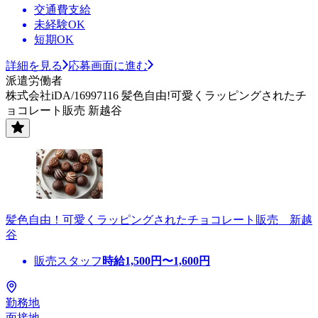
交通費支給
未経験OK
短期OK
詳細を見る
応募画面に進む
派遣労働者
株式会社iDA/16997116 髪色自由!可愛くラッピングされたチ
ョコレート販売 新越谷
髪色自由！可愛くラッピングされたチョコレート販売 新越
谷
販売スタッフ
時給
1,500
円〜
1,600
円
勤務地
面接地