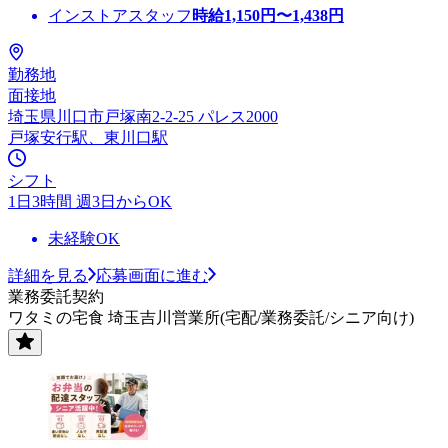
インストアスタッフ
時給
1,150
円〜
1,438
円
勤務地
面接地
埼玉県川口市戸塚南2-2-25 パレス2000
戸塚安行駅、東川口駅
シフト
1日3時間 週3日からOK
未経験OK
詳細を見る
応募画面に進む
業務委託契約
ワタミの宅食 埼玉吉川営業所(宅配/業務委託/シニア向け)