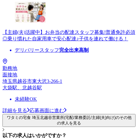
【主婦(夫)活躍中】お弁当の配達スタッフ募集!普通免許必須
◎乗り慣れた自家用車で安心配達♪子供を連れて働ける！
デリバリースタッフ
完全出来高制
勤務地
面接地
埼玉県越谷市東大沢3-266-1
大袋駅、北越谷駅
未経験OK
詳細を見る
応募画面に進む
ワタミの宅食 埼玉北越谷営業所(宅配/業務委託/主婦(夫)向け)のその他
の求人を見る
以下の求人はいかがですか？