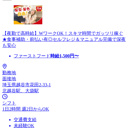
【夜勤で高時給】WワークOK！スキマ時間でガッツリ稼ぐ
★食事補助・前払い有◎セルフレジ＆マニュアル完備で深夜
も安心
ファーストフード
時給
1,500
円〜
勤務地
面接地
埼玉県越谷市花田2-33-1
北越谷駅、大袋駅
シフト
1日2時間 週2日からOK
交通費支給
未経験OK