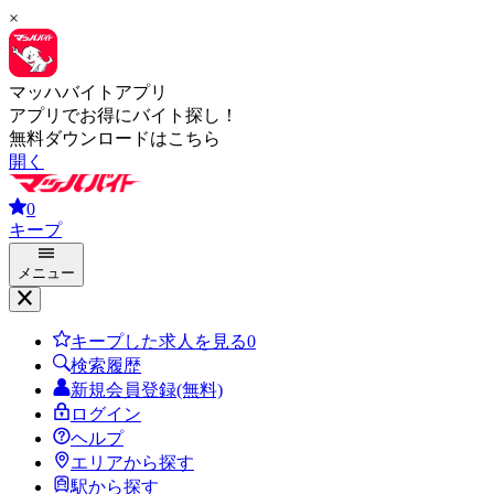
×
マッハバイトアプリ
アプリでお得にバイト探し！
無料ダウンロードはこちら
開く
0
キープ
メニュー
キープした求人を見る
0
検索履歴
新規会員登録(無料)
ログイン
ヘルプ
エリアから探す
駅から探す