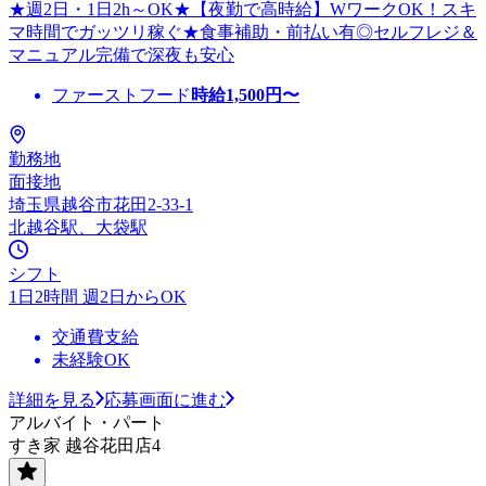
★週2日・1日2h～OK★【夜勤で高時給】WワークOK！スキ
マ時間でガッツリ稼ぐ★食事補助・前払い有◎セルフレジ＆
マニュアル完備で深夜も安心
ファーストフード
時給
1,500
円〜
勤務地
面接地
埼玉県越谷市花田2-33-1
北越谷駅、大袋駅
シフト
1日2時間 週2日からOK
交通費支給
未経験OK
詳細を見る
応募画面に進む
アルバイト・パート
すき家 越谷花田店4