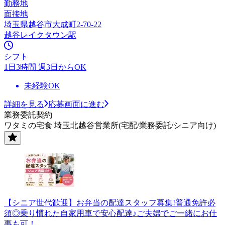
勤務地
面接地
埼玉県越谷市大成町2-70-22
越谷レイクタウン駅
シフト
1日3時間 週3日からOK
未経験OK
詳細を見る
応募画面に進む
業務委託契約
ワタミの宅食 埼玉北越谷営業所(宅配/業務委託/シニア向け)
【シニア世代歓迎】お弁当の配達スタッフ募集!普通免許必
須◎乗り慣れた自家用車で安心配達♪ご夫婦でご一緒にお仕
事も可！