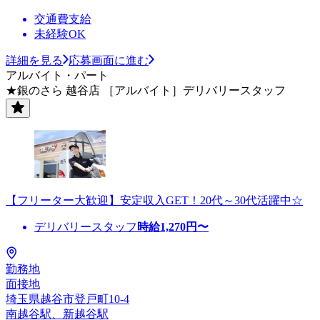
交通費支給
未経験OK
詳細を見る
応募画面に進む
アルバイト・パート
★銀のさら 越谷店 ［アルバイト］デリバリースタッフ
【フリーター大歓迎】安定収入GET！20代～30代活躍中☆
デリバリースタッフ
時給
1,270
円〜
勤務地
面接地
埼玉県越谷市登戸町10-4
南越谷駅、新越谷駅