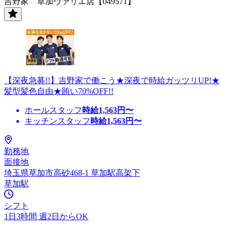
吉野家 草加ヴァリエ店【049571】
【深夜急募!!】吉野家で働こう★深夜で時給ガッツリUP!★
髪型髪色自由★賄い70%OFF!!
ホールスタッフ
時給
1,563
円〜
キッチンスタッフ
時給
1,563
円〜
勤務地
面接地
埼玉県草加市高砂468-1 草加駅高架下
草加駅
シフト
1日3時間 週2日からOK