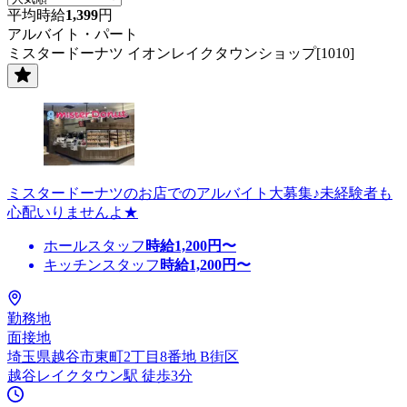
平均時給
1,399
円
アルバイト・パート
ミスタードーナツ イオンレイクタウンショップ[1010]
ミスタードーナツのお店でのアルバイト大募集♪未経験者も
心配いりませんよ★
ホールスタッフ
時給
1,200
円〜
キッチンスタッフ
時給
1,200
円〜
勤務地
面接地
埼玉県越谷市東町2丁目8番地 B街区
越谷レイクタウン駅 徒歩3分