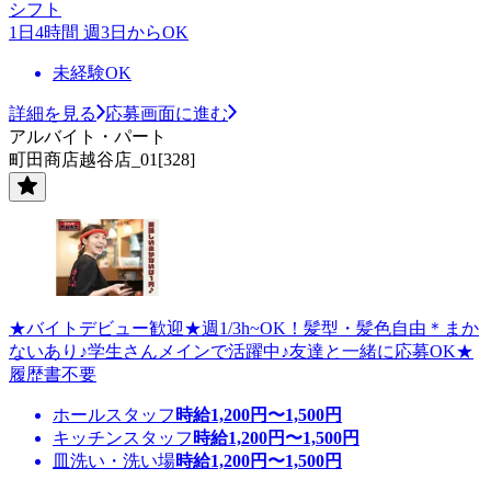
シフト
1日4時間 週3日からOK
未経験OK
詳細を見る
応募画面に進む
アルバイト・パート
町田商店越谷店_01[328]
★バイトデビュー歓迎★週1/3h~OK！髪型・髪色自由＊まか
ないあり♪学生さんメインで活躍中♪友達と一緒に応募OK★
履歴書不要
ホールスタッフ
時給
1,200
円〜
1,500
円
キッチンスタッフ
時給
1,200
円〜
1,500
円
皿洗い・洗い場
時給
1,200
円〜
1,500
円