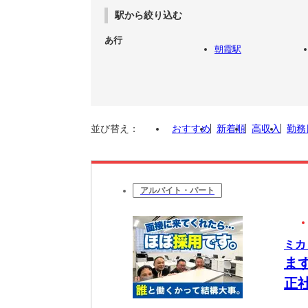
駅から絞り込む
あ行
朝霞駅
並び替え：
おすすめ
新着順
高収入
勤務
アルバイト・パート
ミカ
ま
正