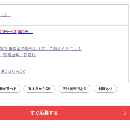
タッフ
00
円〜
13,000
円
霞市 ※希望の勤務エリア、ご相談ください！
、朝霞台駅、朝霞駅
 週1日からOK
間が選べる
週１日からOK
正社員登用あり
制服あり
すぐ応募する