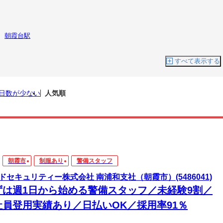
朝霞台駅
すべて表示する
日数が少ない
人気順
朝霞市
制服あり
警備スタッフ
ドセキュリティー株式会社 南浦和支社（朝霞市）(5486041)
ずは週1日から始める警備スタッフ／未経験9割／
社員登用実績あり／日払いOK／採用率91％