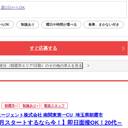
 週1日からOK
らOK
制服あり
曜日や時間が選べる
食事、まかない付き
すぐ応募する
越支社（朝霞市エリア/日勤）のその他の求人を見る
朝霞市
制服あり
製造スタッフ
エージェント株式会社 南関東第一CU_埼玉県朝霞市
8月スタートするなら今！】即日面接OK！20代～