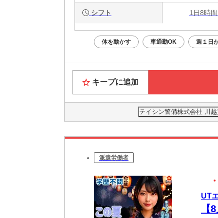
シフト
1日8時間
体を動かす
車通勤OK
週１日か
キープに追加
テイシン警備株式会社 川
派遣労働者
UT
【