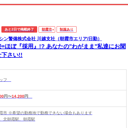
あと2日で掲載終了
朝霞市
制服あり
シン警備株式会社 川越支社（朝霞市エリア/日勤）
接=ほぼ『採用』!? あなたの"わがまま"私達にお聞
下さい!!
タッフ
00
円〜
14,200
円
霞市 ※希望の勤務地で勤務できない場合もあります
、北朝霞駅、朝霞駅