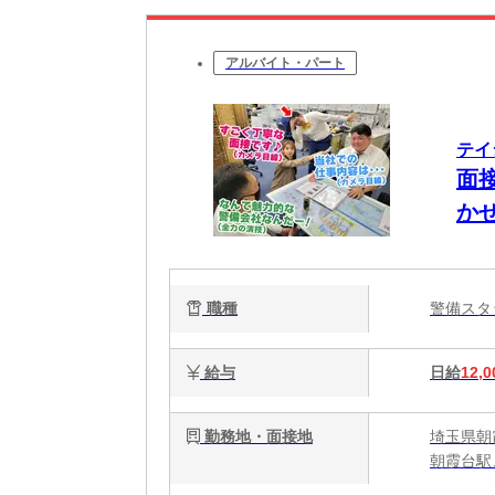
アルバイト・パート
テイ
面
かせ
職種
警備ス
給与
日給
12,0
勤務地・面接地
埼玉県朝
朝霞台駅