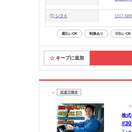
シフト
1日7.5
週払いOK
制服あり
日払いOK
キープに追加
派遣労働者
株式
#