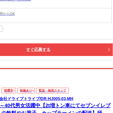
時間からOK
すぐ応募する
朝霞市
制服あり
配送・物流スタッフ
会社ドライブトライブ/DR:HJ005-03-MH
30～40代男女活躍中【2t増トン車にてセブンイレブ