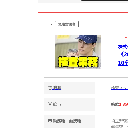
派遣労働者
株式
《
1
業
職種
検査ス
給与
時給
1,35
勤務地・面接地
埼玉県朝
朝霞駅、