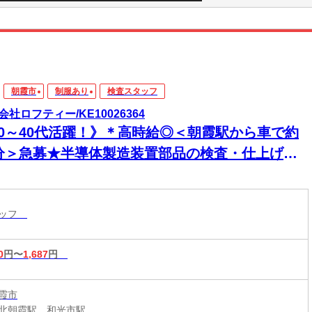
朝霞市
制服あり
検査スタッフ
会社ロフティー/KE10026364
20～40代活躍！》＊高時給◎＜朝霞駅から車で約
0分＞急募★半導体製造装置部品の検査・仕上げ作
タッフ
0
円〜
1,687
円
霞市
北朝霞駅、和光市駅