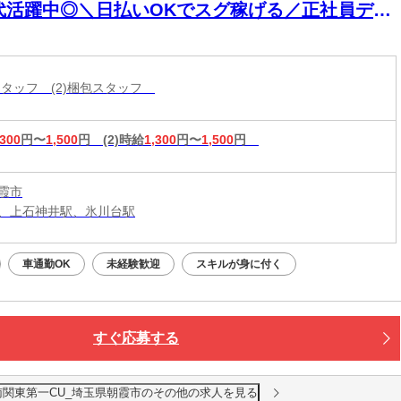
0代活躍中◎＼日払いOKでスグ稼げる／正社員デビ
ー応援！
造スタッフ (2)梱包スタッフ
,300
円〜
1,500
円
(2)時給
1,300
円〜
1,500
円
霞市
、上石神井駅、氷川台駅
車通勤OK
未経験歓迎
スキルが身に付く
すぐ応募する
南関東第一CU_埼玉県朝霞市のその他の求人を見る