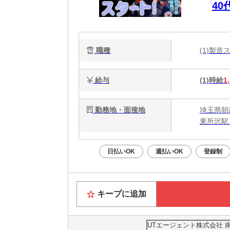
4
ュ
職種
(1)製
給与
(1)時給
1
勤務地・面接地
埼玉県朝
東所沢駅
日払いOK
週払いOK
登録制
キープに追加
UTエージェント株式会社 