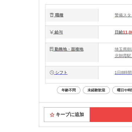
職種
警備ス
給与
日給
11,0
勤務地・面接地
埼玉県朝
北朝霞駅
シフト
1日8時間
年齢不問
未経験歓迎
曜日や時
キープに追加