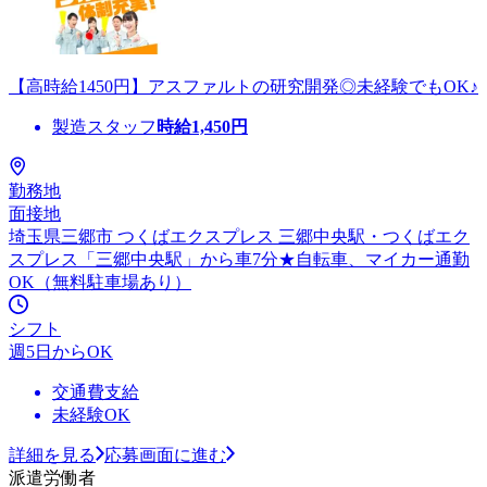
【高時給1450円】アスファルトの研究開発◎未経験でもOK♪
製造スタッフ
時給
1,450
円
勤務地
面接地
埼玉県三郷市 つくばエクスプレス 三郷中央駅・つくばエク
スプレス「三郷中央駅」から車7分★自転車、マイカー通勤
OK（無料駐車場あり）
シフト
週5日からOK
交通費支給
未経験OK
詳細を見る
応募画面に進む
派遣労働者