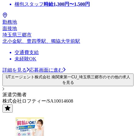
梱包スタッフ
時給
1,300
円〜
1,500
円
勤務地
面接地
埼玉県三郷市
北小金駅、豊四季駅、獨協大学前駅
交通費支給
未経験OK
詳細を見る
応募画面に進む
UTエージェント株式会社 南関東第一CU_埼玉県三郷市のその他の求人
を見る
派遣労働者
株式会社ロフティー/SA10014608