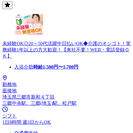
未経験OK◎20～50代活躍中日払いOK◆介護のオシゴト！実
務経験1年以上の方大歓迎！【来社不要！WEB・電話登録Ｏ
Ｋ】
入浴介助
時給
1,500
円〜
1,700
円
勤務地
面接地
埼玉県三郷市新和４丁目
三郷中央駅、三郷(埼玉)駅、松戸駅
シフト
1日8時間 週3日からOK