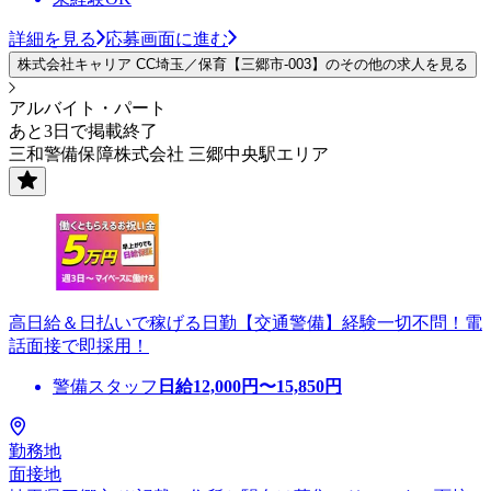
詳細を見る
応募画面に進む
株式会社キャリア CC埼玉／保育【三郷市-003】のその他の求人を見る
アルバイト・パート
あと3日で掲載終了
三和警備保障株式会社 三郷中央駅エリア
高日給＆日払いで稼げる日勤【交通警備】経験一切不問！電
話面接で即採用！
警備スタッフ
日給
12,000
円〜
15,850
円
勤務地
面接地