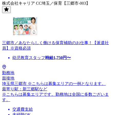
株式会社キャリア CC埼玉／保育【三郷市-003】
三郷市／あなたらしく働ける保育補助のお仕事！【派遣社
員】※資格必須
幼児教育スタッフ
時給
1,750
円〜
勤務地
面接地
埼玉県三郷市 ※こちらは募集エリアの一例となります。
最寄り駅：新三郷駅など
※こちらは募集エリアです。勤務地は全国に多数ございま
す。
交通費支給
未経験OK