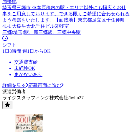
面接地
埼玉県三郷市 ※本原稿内の駅・エリア以外にも幅広くお仕
事をご用意しております。できる限りご希望に合わせられる
よう考慮をいたします。【面接地】東京都足立区千住仲町
41-1 大樹生命北千住ビル6階F室
三郷(埼玉)駅、新三郷駅、三郷中央駅
シフト
1日8時間 週1日からOK
交通費支給
未経験OK
まかないあり
詳細を見る
応募画面に進む
派遣労働者
ライクスタッフィング株式会社/lwhn27