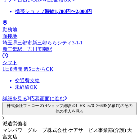
携帯ショップ
時給
1,700
円〜
2,000
円
勤務地
面接地
埼玉県三郷市新三郷ららシティ3-1-1
新三郷駅、吉川美南駅
シフト
1日8時間 週5日からOK
交通費支給
未経験OK
詳細を見る
応募画面に進む
株式会社フェローズ(Rショップ経験)D1_RK_570_2669S(A)(D1)のその
他の求人を見る
派遣労働者
マンパワーグループ株式会社 ケアサービス事業部(介護) 大
宮支店