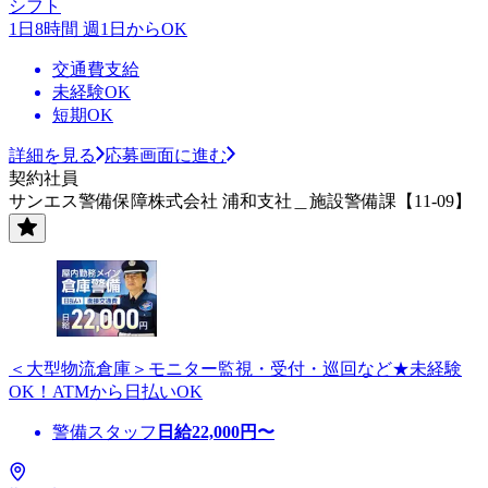
シフト
1日8時間 週1日からOK
交通費支給
未経験OK
短期OK
詳細を見る
応募画面に進む
契約社員
サンエス警備保障株式会社 浦和支社＿施設警備課【11-09】
＜大型物流倉庫＞モニター監視・受付・巡回など★未経験
OK！ATMから日払いOK
警備スタッフ
日給
22,000
円〜