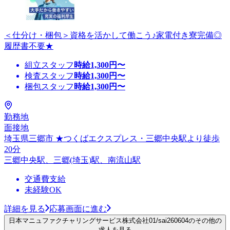
＜仕分け・梱包＞資格を活かして働こう♪家電付き寮完備◎
履歴書不要★
組立スタッフ
時給
1,300
円〜
検査スタッフ
時給
1,300
円〜
梱包スタッフ
時給
1,300
円〜
勤務地
面接地
埼玉県三郷市 ★つくばエクスプレス・三郷中央駅より徒歩
20分
三郷中央駅、三郷(埼玉)駅、南流山駅
交通費支給
未経験OK
詳細を見る
応募画面に進む
日本マニュファクチャリングサービス株式会社01/sai260604のその他の
求人を見る