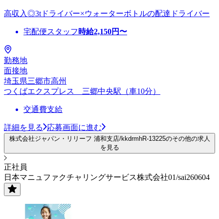
高収入◎3tドライバー×ウォーターボトルの配達ドライバー
宅配便スタッフ
時給
2,150
円〜
勤務地
面接地
埼玉県三郷市高州
つくばエクスプレス 三郷中央駅（車10分）
交通費支給
詳細を見る
応募画面に進む
株式会社ジャパン・リリーフ 浦和支店/kkdrmhR-13225のその他の求人
を見る
正社員
日本マニュファクチャリングサービス株式会社01/sai260604