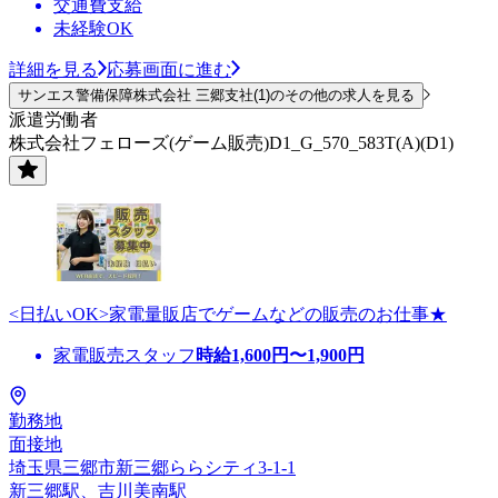
交通費支給
未経験OK
詳細を見る
応募画面に進む
サンエス警備保障株式会社 三郷支社(1)のその他の求人を見る
派遣労働者
株式会社フェローズ(ゲーム販売)D1_G_570_583T(A)(D1)
<日払いOK>家電量販店でゲームなどの販売のお仕事★
家電販売スタッフ
時給
1,600
円〜
1,900
円
勤務地
面接地
埼玉県三郷市新三郷ららシティ3-1-1
新三郷駅、吉川美南駅