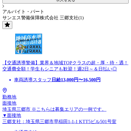
アルバイト・パート
サンエス警備保障株式会社 三郷支社(1)
【交通誘導警備】業界＆地域TOPクラスの超・厚・待・遇！
交通費全額！学生もシニアも歓迎！週2日～＆日払い◎
車両誘導スタッフ
日給
13,000
円〜
16,500
円
勤務地
面接地
埼玉県三郷市 ※こちらは募集エリアの一例です。
▼面接地
三郷支社：埼玉県三郷市早稲田1-1-1 KTT5ビル501号室