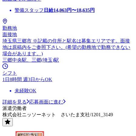
警備スタッフ
日給
14,063
円〜
18,635
円
勤務地
面接地
埼玉県三郷市 ※記載の住所と駅名は募集エリアです。面接
地は原稿内をご参照下さい。(希望の勤務地で勤務できない
場合があります。)
三郷中央駅、三郷(埼玉)駅
シフト
1日8時間 週3日からOK
未経験OK
詳細を見る
応募画面に進む
派遣労働者
株式会社ニッソーネット さいたま支社/1201_3149