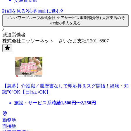
交通費支給
詳細を見る
応募画面に進む
マンパワーグループ株式会社 ケアサービス事業部(介護) 大宮支店のそ
の他の求人を見る
派遣労働者
株式会社ニッソーネット さいたま支社/1201_6507
【急募】介護職／履歴書なしで即応募＆スグ開始！経験・知
識"0"OK【日払いOK】
施設・サービス系
時給
1,500
円〜
2,250
円
勤務地
面接地