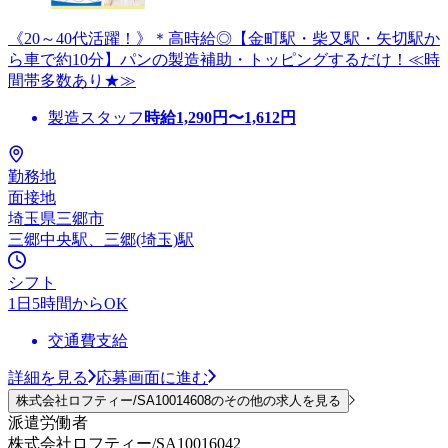
《20～40代活躍！》＊高時給◎【金町駅・柴又駅・矢切駅か
ら車で約10分】パンの製造補助・トッピングするだけ！≪時
間帯多数あり★≫
製造スタッフ
時給
1,290
円〜
1,612
円
勤務地
面接地
埼玉県三郷市
三郷中央駅、三郷(埼玉)駅
シフト
1日5時間からOK
交通費支給
詳細を見る
応募画面に進む
株式会社ロフティー/SA10014608のその他の求人を見る
派遣労働者
株式会社ロフティー/SA10016042