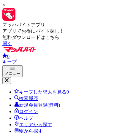
×
マッハバイトアプリ
アプリでお得にバイト探し！
無料ダウンロードはこちら
開く
0
キープ
メニュー
キープした求人を見る
0
検索履歴
新規会員登録(無料)
ログイン
ヘルプ
エリアから探す
駅から探す