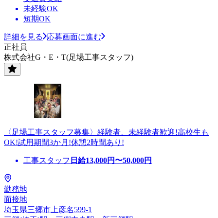
未経験OK
短期OK
詳細を見る
応募画面に進む
正社員
株式会社G・E・T(足場工事スタッフ)
〈足場工事スタッフ募集〉経験者、未経験者歓迎!高校生も
OK!試用期間3か月!休憩2時間あり!
工事スタッフ
日給
13,000
円〜
50,000
円
勤務地
面接地
埼玉県三郷市上彦名599-1