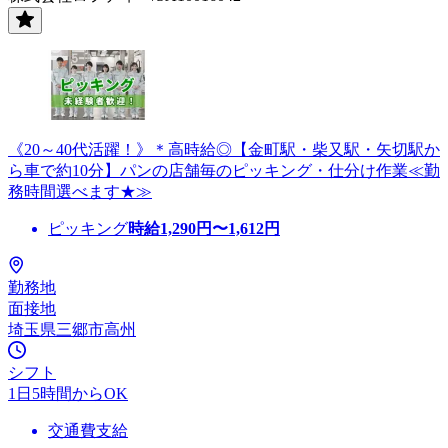
《20～40代活躍！》＊高時給◎【金町駅・柴又駅・矢切駅か
ら車で約10分】パンの店舗毎のピッキング・仕分け作業≪勤
務時間選べます★≫
ピッキング
時給
1,290
円〜
1,612
円
勤務地
面接地
埼玉県三郷市高州
シフト
1日5時間からOK
交通費支給