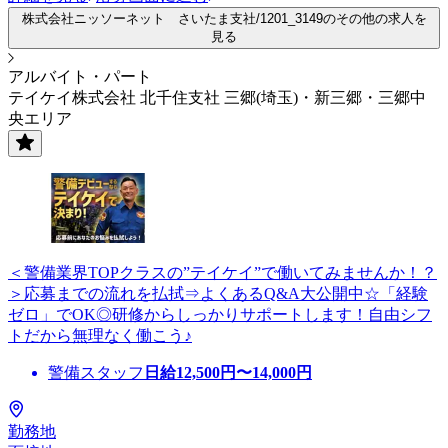
株式会社ニッソーネット さいたま支社/1201_3149のその他の求人を
見る
アルバイト・パート
テイケイ株式会社 北千住支社 三郷(埼玉)・新三郷・三郷中
央エリア
＜警備業界TOPクラスの”テイケイ”で働いてみませんか！？
＞応募までの流れを払拭⇒よくあるQ&A大公開中☆「経験
ゼロ」でOK◎研修からしっかりサポートします！自由シフ
トだから無理なく働こう♪
警備スタッフ
日給
12,500
円〜
14,000
円
勤務地