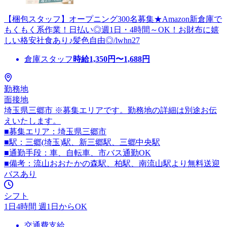
【梱包スタッフ】オープニング300名募集★Amazon新倉庫で
もくもく系作業！日払い◎週1日・4時間～OK！お財布に嬉
しい格安社食あり♪髪色自由◎/lwhn27
倉庫スタッフ
時給
1,350
円〜
1,688
円
勤務地
面接地
埼玉県三郷市 ※募集エリアです。勤務地の詳細は別途お伝
えいたします。
■募集エリア：埼玉県三郷市
■駅：三郷(埼玉)駅、新三郷駅、三郷中央駅
■通勤手段：車、自転車、市バス通勤OK
■備考：流山おおたかの森駅、柏駅、南流山駅より無料送迎
バスあり
シフト
1日4時間 週1日からOK
交通費支給