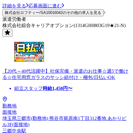
詳細を見る
応募画面に進む
株式会社ロフティー/SA10016042のその他の求人を見る
派遣労働者
株式会社綜合キャリアオプション(1314GH0803G19★21-N)
【20代～40代活躍中】社保完備・派遣のお仕事☆週5で働け
る☆住宅用窓ガラスのサッシ組付け・梱包/日払いOK
組立スタッフ
時給
1,450
円〜
勤務地
面接地
埼玉県三郷市(勤務地) 熊谷市籠原南1丁目312番地 あかりビ
ル3F(面接地)
三郷中央駅