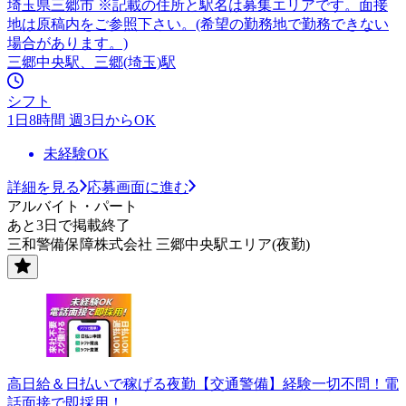
埼玉県三郷市 ※記載の住所と駅名は募集エリアです。面接
地は原稿内をご参照下さい。(希望の勤務地で勤務できない
場合があります。)
三郷中央駅、三郷(埼玉)駅
シフト
1日8時間 週3日からOK
未経験OK
詳細を見る
応募画面に進む
アルバイト・パート
あと3日で掲載終了
三和警備保障株式会社 三郷中央駅エリア(夜勤)
高日給＆日払いで稼げる夜勤【交通警備】経験一切不問！電
話面接で即採用！