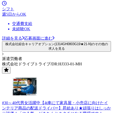
シフト
週5日からOK
交通費支給
未経験OK
詳細を見る
応募画面に進む
株式会社綜合キャリアオプション(1314GH0803G19★21-N)のその他の
求人を見る
派遣労働者
株式会社ドライブトライブ/DR:HJ333-01-MH
#30～40代男女活躍中【4t車にて家具屋・小売店に向けたイ
ンテリア商品の配送ドライバー】昇給あり★頑張りはしっか