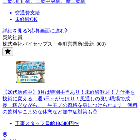
三郷(埼玉)駅、三郷中央駅、新三郷駅
交通費支給
未経験OK
詳細を見る
応募画面に進む
契約社員
株式会社バイセップス 金町営業所(最新_003)
【20代活躍中】8月は特別手当あり！未経験歓迎！力仕事を
技術に変える！週5日～がっぽり！風通しの良い職場で成
長！稼ぎながら、一生モノの資格を身につけられます！無料
の飲料やこまめな休憩など熱中症対策も◎
工事スタッフ
日給
10,500
円〜