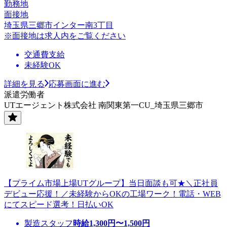
勤務地
面接地
埼玉県三郷市インター南3丁目
※面接地は求人内をご覧ください
交通費支給
未経験OK
詳細を見る
応募画面に進む
派遣労働者
UTエージェント株式会社 南関東第一CU_埼玉県三郷市
【プライム市場上場UTグループ】当日面談も可★＼正社員
デビュー応援！／未経験からOKの工場ワーク！電話・WEB
にてスピード選考！日払いOK
製造スタッフ
時給
1,300
円〜
1,500
円