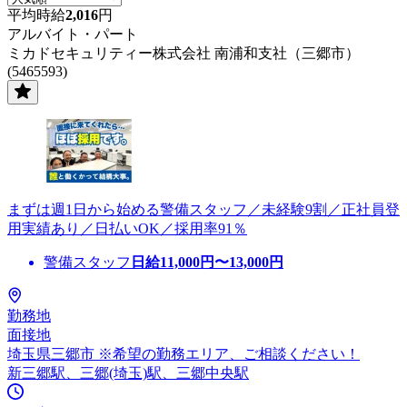
平均時給
2,016
円
アルバイト・パート
ミカドセキュリティー株式会社 南浦和支社（三郷市）
(5465593)
まずは週1日から始める警備スタッフ／未経験9割／正社員登
用実績あり／日払いOK／採用率91％
警備スタッフ
日給
11,000
円〜
13,000
円
勤務地
面接地
埼玉県三郷市 ※希望の勤務エリア、ご相談ください！
新三郷駅、三郷(埼玉)駅、三郷中央駅