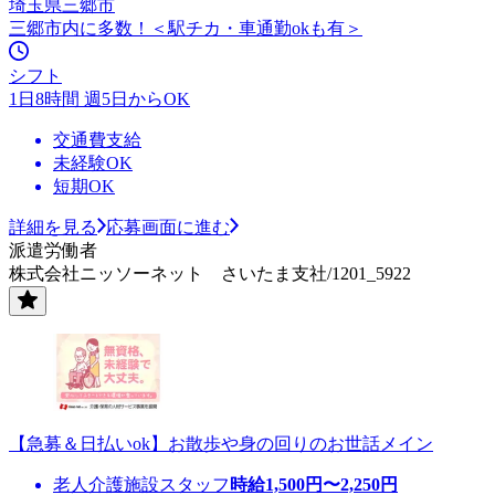
埼玉県三郷市
三郷市内に多数！＜駅チカ・車通勤okも有＞
シフト
1日8時間 週5日からOK
交通費支給
未経験OK
短期OK
詳細を見る
応募画面に進む
派遣労働者
株式会社ニッソーネット さいたま支社/1201_5922
【急募＆日払いok】お散歩や身の回りのお世話メイン
老人介護施設スタッフ
時給
1,500
円〜
2,250
円