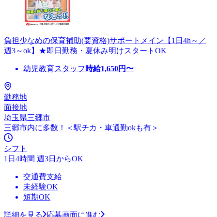
負担少なめの保育補助(要資格)サポートメイン【1日4h～／
週3～ok】★即日勤務・夏休み明けスタートOK
幼児教育スタッフ
時給
1,650
円〜
勤務地
面接地
埼玉県三郷市
三郷市内に多数！＜駅チカ・車通勤okも有＞
シフト
1日4時間 週3日からOK
交通費支給
未経験OK
短期OK
詳細を見る
応募画面に進む