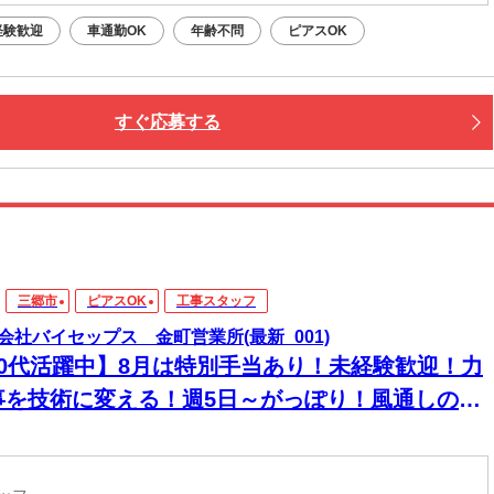
経験歓迎
車通勤OK
年齢不問
ピアスOK
すぐ応募する
三郷市
ピアスOK
工事スタッフ
会社バイセップス 金町営業所(最新_001)
20代活躍中】8月は特別手当あり！未経験歓迎！力
事を技術に変える！週5日～がっぽり！風通しの良
職場で成長！稼ぎながら、一生モノの資格を身に
けられます！無料の飲料やこまめな休憩など熱中