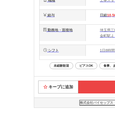
職種
工事ス
症
給与
日給
10,5
勤務地・面接地
埼玉県三郷
金町駅よ
シフト
1日8時間
未経験歓迎
ピアスOK
食事、
キープに追加
株式会社バイセップス 