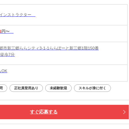
ツインストラクター
6
円〜
郷市新三郷ららシティ3-1-1ららぽーと新三郷1階150番
 徒歩7分
らOK
問
正社員登用あり
未経験歓迎
スキルが身に付く
すぐ応募する