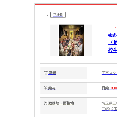
正社員
株式
〈
校生
職種
工事ス
給与
日給
13,0
勤務地・面接地
埼玉県三郷
三郷(埼