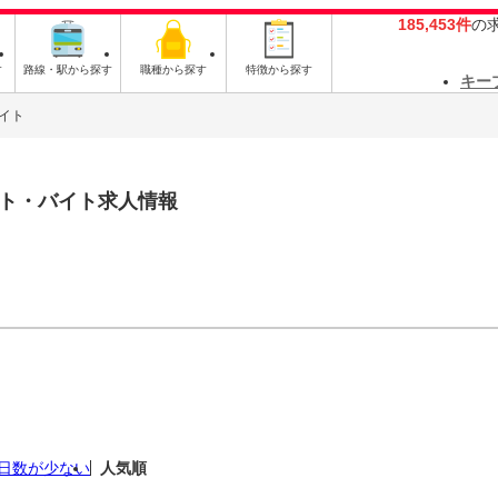
185,453件
の
す
路線・駅から探す
職種から探す
特徴から探す
キー
イト
ト・バイト求人情報
日数が少ない
人気順