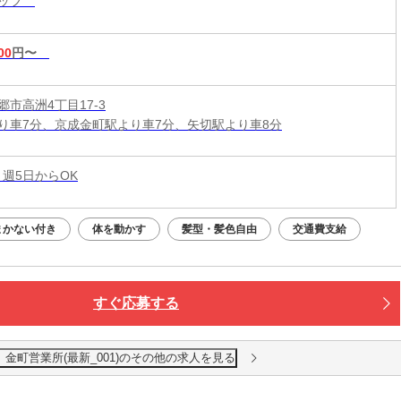
タッフ
対策も◎
00
円〜
市高洲4丁目17-3
り車7分、京成金町駅より車7分、矢切駅より車8分
 週5日からOK
まかない付き
体を動かす
髪型・髪色自由
交通費支給
すぐ応募する
金町営業所(最新_001)のその他の求人を見る