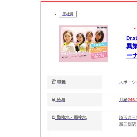
正社員
Dr.
異
ー
職種
スポー
給与
月給
246,
勤務地・面接地
埼玉県三
新三郷駅