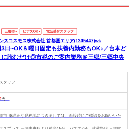
三郷市
ピアスOK
電話受付スタッフ
ンスコスモス株式会社 首都圏エリア(1305447)wk
週3日~OK＆曜日固定も扶養内勤務もOK♪／台本ど
りに読むだけ◎市税のご案内業務＠三郷/三郷中央
付スタッフ
0
円
郷市 ※詳細な勤務地につきましては、面接時にご確認をお願いいた
クスプレス 三郷中央駅より徒歩15分、バスで7分、武蔵野線 三郷駅