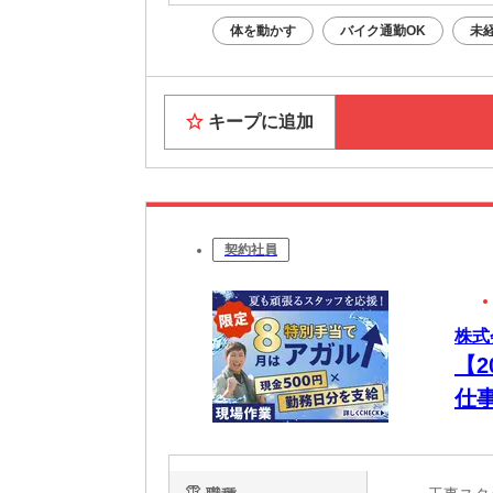
体を動かす
バイク通勤OK
未
キープに追加
契約社員
株式
【
仕
い
つ