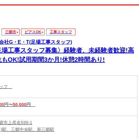
三郷市
ピアスOK
工事スタッフ
会社G・E・T(足場工事スタッフ)
足場工事スタッフ募集〉経験者、未経験者歓迎!高
もOK!試用期間3か月!休憩2時間あり!
タッフ
00
円〜
50,000
円
市上彦名599-1
玉)駅、三郷中央駅、新三郷駅