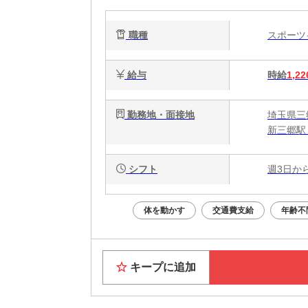
職種
スポー
給与
時給
1,22
勤務地・面接地
埼玉県三
新三郷駅
シフト
週3日か
体を動かす
交通費支給
年齢不
キープに追加