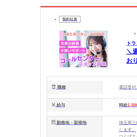
契約社員
トラ
＼
お
職種
電話受
給与
時給
1,30
勤務地・面接地
埼玉県三
します。
つくばエ