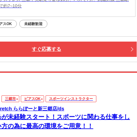
で約7~10分
アスOK
未経験歓迎
すぐ応募する
三郷市
ピアスOK
スポーツインストラクター
stretch ららぽーと新三郷店/ds
8%が未経験スタート！スポーツに関わる仕事をし
い方の為に最高の環境をご用意！！