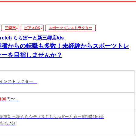
三郷市
ピアスOK
スポーツインストラクター
stretch ららぽーと新三郷店/ds
業種からの転職も多数！未経験からスポーツトレ
ナーを目指しませんか？
ツインストラクター
100
円〜
郷市新三郷ららシティ3-1-1ららぽーと新三郷1階150番
 徒歩7分