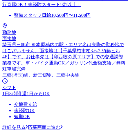
行直帰OK！未経験スタート9割以上！
警備スタッフ
日給
10,500
円〜
11,500
円
勤務地
面接地
埼玉県三郷市 ※本原稿内の駅・エリア名は実際の勤務地で
はございません。面接地は【千葉県柏市柏3-6-2 須藤ビル
4F】です。お仕事先は【印西牧の原エリア】での交通誘導
業務です。車・バイク通勤OK／ガソリン代全額支給／無料
駐車場完備
三郷(埼玉)駅、新三郷駅、三郷中央駅
シフト
1日8時間 週1日からOK
交通費支給
未経験OK
短期OK
詳細を見る
応募画面に進む