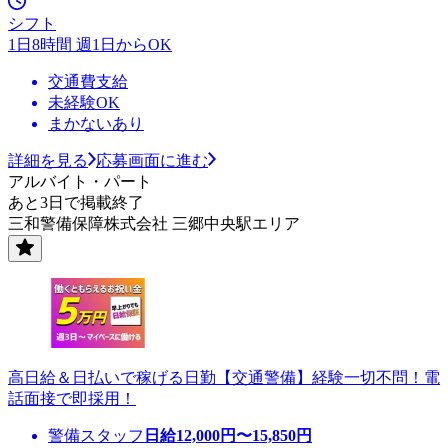
シフト
1日8時間 週1日からOK
交通費支給
未経験OK
まかないあり
詳細を見る
応募画面に進む
アルバイト・パート
あと3日で掲載終了
三和警備保障株式会社 三郷中央駅エリア
高日給＆日払いで稼げる日勤【交通警備】経験一切不問！電
話面接で即採用！
警備スタッフ
日給
12,000
円〜
15,850
円