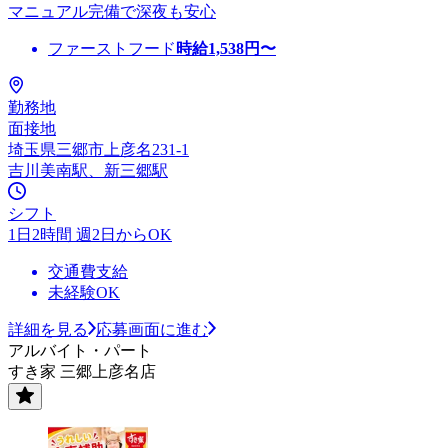
マニュアル完備で深夜も安心
ファーストフード
時給
1,538
円〜
勤務地
面接地
埼玉県三郷市上彦名231-1
吉川美南駅、新三郷駅
シフト
1日2時間 週2日からOK
交通費支給
未経験OK
詳細を見る
応募画面に進む
アルバイト・パート
すき家 三郷上彦名店