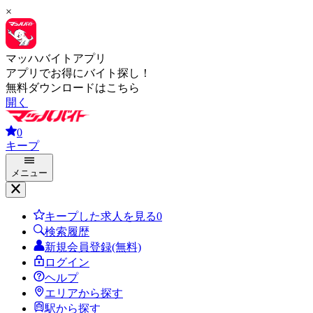
×
マッハバイトアプリ
アプリでお得にバイト探し！
無料ダウンロードはこちら
開く
0
キープ
メニュー
キープした求人を見る
0
検索履歴
新規会員登録(無料)
ログイン
ヘルプ
エリアから探す
駅から探す