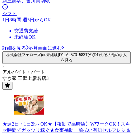
新三郷駅、吉川美南駅
シフト
1日8時間 週5日からOK
交通費支給
未経験OK
詳細を見る
応募画面に進む
株式会社フェローズ(au未経験)D1_A_570_583T(A)(D1)のその他の求人
を見る
アルバイト・パート
すき家 三郷上彦名店3
★週2日・1日2h～OK★【夜勤で高時給】WワークOK！スキ
マ時間でガッツリ稼ぐ★食事補助・前払い有◎セルフレジ＆