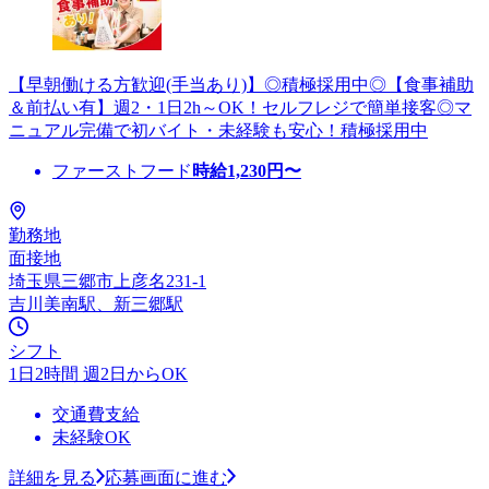
【早朝働ける方歓迎(手当あり)】◎積極採用中◎【食事補助
＆前払い有】週2・1日2h～OK！セルフレジで簡単接客◎マ
ニュアル完備で初バイト・未経験も安心！積極採用中
ファーストフード
時給
1,230
円〜
勤務地
面接地
埼玉県三郷市上彦名231-1
吉川美南駅、新三郷駅
シフト
1日2時間 週2日からOK
交通費支給
未経験OK
詳細を見る
応募画面に進む