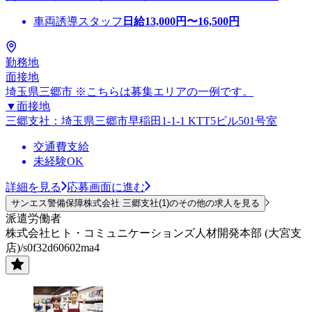
車両誘導スタッフ
日給
13,000
円〜
16,500
円
勤務地
面接地
埼玉県三郷市 ※こちらは募集エリアの一例です。
▼面接地
三郷支社：埼玉県三郷市早稲田1-1-1 KTT5ビル501号室
交通費支給
未経験OK
詳細を見る
応募画面に進む
サンエス警備保障株式会社 三郷支社(1)のその他の求人を見る
派遣労働者
株式会社ヒト・コミュニケーションズ人材開発本部 (大宮支
店)/s0f32d60602ma4