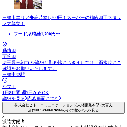
三郷市エリア◆高時給1,700円！スーパーの精肉加工スタッ
フ大募集！
フード系
時給
1,700
円〜
勤務地
面接地
埼玉県三郷市 ※詳細な勤務地につきましては、面接時にご
確認をお願いいたします。
三郷中央駅
シフト
1日8時間 週5日からOK
詳細を見る
応募画面に進む
株式会社ヒト・コミュニケーションズ人材開発本部 (大宮支
店)/s0f32d60602ma4のその他の求人を見る
派遣労働者