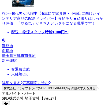
#30～40代男女活躍中【4t車にて家具屋・小売店に向けたイ
ンテリア商品の配送ドライバー】昇給あり★頑張りはしっか
り評価！「やる気」がきちんとカタチになる職場です！
配送・物流スタッフ
時給
1,700
円〜
勤務地
面接地
埼玉県三郷市南蓮沼
新三郷駅
交通費支給
未経験OK
詳細を見る
応募画面に進む
株式会社ドライブトライブ/DR:HJ333-01-MHのその他の求人を見る
アルバイト・パート
SPD株式会社 埼玉支社【SA027】