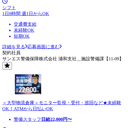
シフト
1日8時間 週1日からOK
交通費支給
未経験OK
短期OK
詳細を見る
応募画面に進む
契約社員
サンエス警備保障株式会社 浦和支社＿施設警備課【11-09】
＜大型物流倉庫＞モニター監視・受付・巡回など★未経験
OK！ATMから日払いOK
警備スタッフ
日給
22,000
円〜