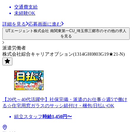
交通費支給
未経験OK
詳細を見る
応募画面に進む
UTエージェント株式会社 南関東第一CU_埼玉県三郷市のその他の求人
を見る
派遣労働者
株式会社綜合キャリアオプション(1314GH0803G19★21-N)
【20代～40代活躍中】社保完備・派遣のお仕事☆週5で働け
る☆住宅用窓ガラスのサッシ組付け・梱包/日払いOK
組立スタッフ
時給
1,450
円〜