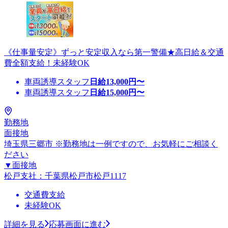
《仕事量安定》ずっと安定収入なら第一警備★高日給＆交通
費全額支給！未経験OK
車両誘導スタッフ
日給
13,000
円〜
車両誘導スタッフ
日給
15,000
円〜
勤務地
面接地
埼玉県三郷市 ※勤務地は一例ですので、お気軽にご相談く
ださい
▼面接地
松戸支社：千葉県松戸市松戸1117
交通費支給
未経験OK
詳細を見る
応募画面に進む