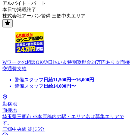
アルバイト・パート
本日で掲載終了
株式会社アーバン警備 三郷中央エリア
Wワークの相談OK◎日払い＆特別奨励金24万円あり☆面接
交通費支給
警備スタッフ
日給
11,500
円〜
16,000
円
警備スタッフ
日給
14,000
円〜
勤務地
面接地
埼玉県三郷市 ※本原稿内の駅・エリア名は募集エリアで
す。
三郷中央駅 徒歩5分