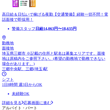
高日給＆日払いで稼げる夜勤【交通警備】経験一切不問！電
話面接で即採用！
警備スタッフ
日給
14,063
円〜
18,635
円
勤務地
面接地
埼玉県三郷市 ※記載の住所と駅名は募集エリアです。面接
地は原稿内をご参照下さい。(希望の勤務地で勤務できない
場合があります。)
三郷中央駅、三郷(埼玉)駅
シフト
1日8時間 週3日からOK
未経験OK
詳細を見る
応募画面に進む
アルバイト・パート