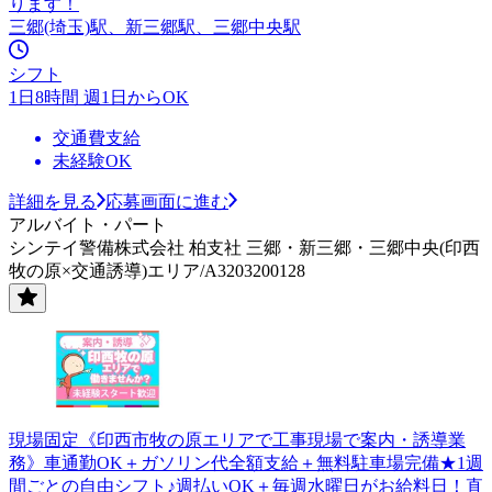
ります！
三郷(埼玉)駅、新三郷駅、三郷中央駅
シフト
1日8時間 週1日からOK
交通費支給
未経験OK
詳細を見る
応募画面に進む
アルバイト・パート
シンテイ警備株式会社 柏支社 三郷・新三郷・三郷中央(印西
牧の原×交通誘導)エリア/A3203200128
現場固定《印西市牧の原エリアで工事現場で案内・誘導業
務》車通勤OK＋ガソリン代全額支給＋無料駐車場完備★1週
間ごとの自由シフト♪週払いOK＋毎週水曜日がお給料日！直