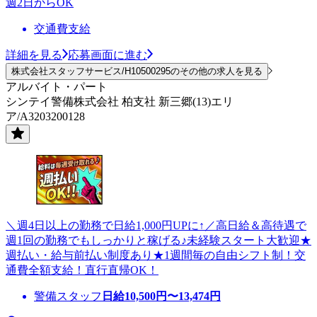
週2日からOK
交通費支給
詳細を見る
応募画面に進む
株式会社スタッフサービス/H10500295のその他の求人を見る
アルバイト・パート
シンテイ警備株式会社 柏支社 新三郷(13)エリ
ア/A3203200128
＼週4日以上の勤務で日給1,000円UPに↑／高日給＆高待遇で
週1回の勤務でもしっかりと稼げる♪未経験スタート大歓迎★
週払い・給与前払い制度あり★1週間毎の自由シフト制！交
通費全額支給！直行直帰OK！
警備スタッフ
日給
10,500
円〜
13,474
円