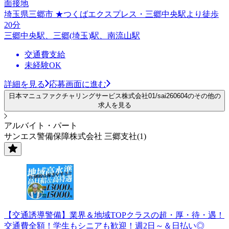
面接地
埼玉県三郷市 ★つくばエクスプレス・三郷中央駅より徒歩
20分
三郷中央駅、三郷(埼玉)駅、南流山駅
交通費支給
未経験OK
詳細を見る
応募画面に進む
日本マニュファクチャリングサービス株式会社01/sai260604のその他の
求人を見る
アルバイト・パート
サンエス警備保障株式会社 三郷支社(1)
【交通誘導警備】業界＆地域TOPクラスの超・厚・待・遇！
交通費全額！学生もシニアも歓迎！週2日～＆日払い◎