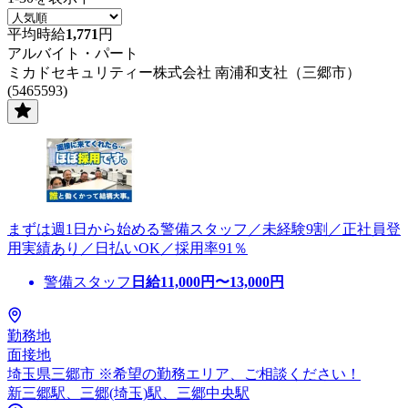
平均時給
1,771
円
アルバイト・パート
ミカドセキュリティー株式会社 南浦和支社（三郷市）
(5465593)
まずは週1日から始める警備スタッフ／未経験9割／正社員登
用実績あり／日払いOK／採用率91％
警備スタッフ
日給
11,000
円〜
13,000
円
勤務地
面接地
埼玉県三郷市 ※希望の勤務エリア、ご相談ください！
新三郷駅、三郷(埼玉)駅、三郷中央駅