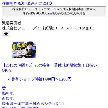
詳細を見る
応募画面に進む
株式会社ヒト・コミュニケーションズ人材開発本部 (大宮支
店)/s0f32a60603pana9のその他の求人を見る
派遣労働者
株式会社フェローズ(au未経験)D1_A_570_583T(A)(D1)
【20代の仲間と♪】auの接客・受付/未経験歓迎！日払い
OK☆
携帯ショップ
時給
1,600
円〜
1,900
円
勤務地
面接地
埼玉県三郷市新三郷ららシティ3-1-1