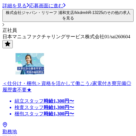
詳細を見る
応募画面に進む
株式会社ジャパン・リリーフ 浦和支店/kkdrmhR-13225のその他の求人
を見る
正社員
日本マニュファクチャリングサービス株式会社01/sai260604
＜仕分け・梱包＞資格を活かして働こう♪家電付き寮完備◎
履歴書不要★
組立スタッフ
時給
1,300
円〜
検査スタッフ
時給
1,300
円〜
梱包スタッフ
時給
1,300
円〜
勤務地