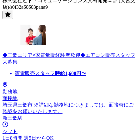
株式会社ヒト・コミュニケーションズ人材開発本部 (大宮支
店)/s0f32a60603pana9
◆三郷エリア×家電量販経験者歓迎◆エアコン販売スタッフ
大募集！
家電販売スタッフ
時給
1,600
円〜
勤務地
面接地
埼玉県三郷市 ※詳細な勤務地につきましては、面接時にご
確認をお願いいたします。
新三郷駅
シフト
1日8時間 週5日からOK