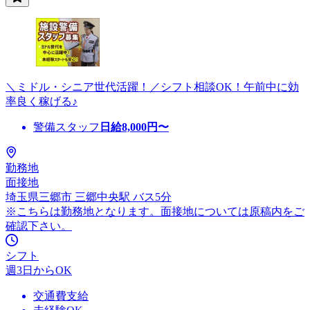
＼ミドル・シニア世代活躍！／シフト相談OK！午前中に効
率良く稼げる♪
警備スタッフ
日給
8,000
円〜
勤務地
面接地
埼玉県三郷市 三郷中央駅 バス5分
※こちらは勤務地となります。面接地については原稿内をご
確認下さい。
シフト
週3日からOK
交通費支給