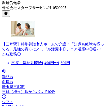
派遣労働者
株式会社スタッフサービス/H10500295
【三郷駅】特別養護老人ホームで介護／「知識も経験も揃っ
てる」最強の貴方に／ミドル活躍中◎シニア活躍中◎週2.3
から勤務◎
医療・福祉系
時給
1,400
円〜
1,500
円
勤務地
面接地
埼玉県三郷市
三郷（埼玉）駅からバスで10分
シフト