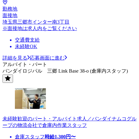
勤務地
面接地
埼玉県三郷市インター南3丁目
※面接地は求人内をご覧ください
交通費支給
未経験OK
詳細を見る
応募画面に進む
アルバイト・パート
バンダイロジパル 三郷 Link Base 38-o (倉庫内スタッフ)
未経験歓迎のパート・アルバイト求人／バンダイナムコグル
ープの物流会社で倉庫内作業スタッフ
倉庫スタッフ
時給
1,300
円〜