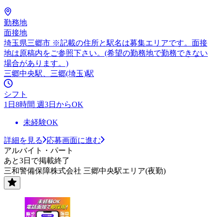
勤務地
面接地
埼玉県三郷市 ※記載の住所と駅名は募集エリアです。面接
地は原稿内をご参照下さい。(希望の勤務地で勤務できない
場合があります。)
三郷中央駅、三郷(埼玉)駅
シフト
1日8時間 週3日からOK
未経験OK
詳細を見る
応募画面に進む
アルバイト・パート
あと3日で掲載終了
三和警備保障株式会社 三郷中央駅エリア(夜勤)