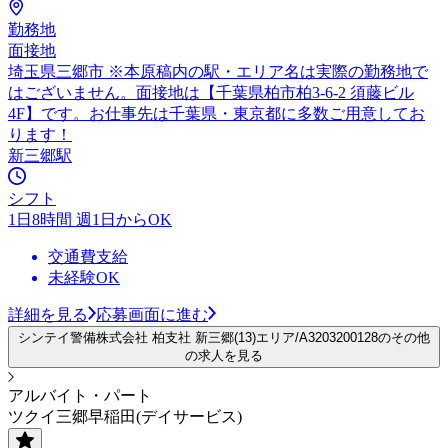
勤務地
面接地
埼玉県三郷市 ※本原稿内の駅・エリア名は実際の勤務地で
はございません。面接地は【千葉県柏市柏3-6-2 須藤ビル
4F】です。お仕事先は千葉県・東京都に多数ご用意してお
ります！
新三郷駅
シフト
1日8時間 週1日からOK
交通費支給
未経験OK
詳細を見る
応募画面に進む
シンテイ警備株式会社 柏支社 新三郷(13)エリア/A3203200128のその他
の求人を見る
アルバイト・パート
ツクイ三郷早稲田(デイサービス)