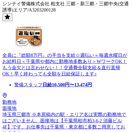
シンテイ警備株式会社 柏支社 三郷・新三郷・三郷中央(交通
誘導)エリア/A3203200128
全員に『総額8万円』の手当を支給☆週払い＝毎週水曜日が
お給料日＜千葉県や都内に勤務地多数あり＞WワークOK！
もう金欠とは言わせない！！交通費全額支給＆直行直帰
OK！早く終わっても全額を日給保証します♪
警備スタッフ
日給
10,500
円〜
13,474
円
勤務地
面接地
埼玉県三郷市 ※本原稿内の駅・エリア名は実際の勤務地で
はございません。面接地は【千葉県柏市柏3-6-2 須藤ビル
4F】です。お仕事先は千葉県・東京都に多数ご用意してお