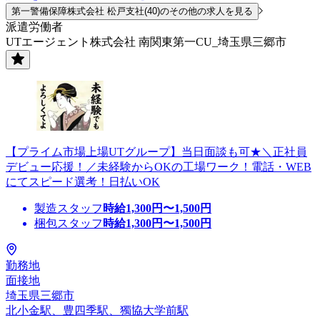
第一警備保障株式会社 松戸支社(40)のその他の求人を見る
派遣労働者
UTエージェント株式会社 南関東第一CU_埼玉県三郷市
【プライム市場上場UTグループ】当日面談も可★＼正社員
デビュー応援！／未経験からOKの工場ワーク！電話・WEB
にてスピード選考！日払いOK
製造スタッフ
時給
1,300
円〜
1,500
円
梱包スタッフ
時給
1,300
円〜
1,500
円
勤務地
面接地
埼玉県三郷市
北小金駅、豊四季駅、獨協大学前駅