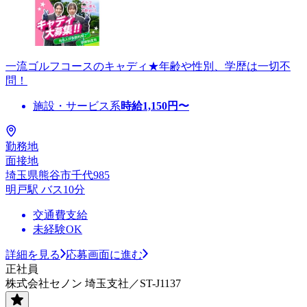
一流ゴルフコースのキャディ★年齢や性別、学歴は一切不
問！
施設・サービス系
時給
1,150
円〜
勤務地
面接地
埼玉県熊谷市千代985
明戸駅 バス10分
交通費支給
未経験OK
詳細を見る
応募画面に進む
正社員
株式会社セノン 埼玉支社／ST-J1137