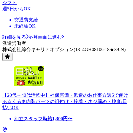
シフト
週5日からOK
交通費支給
未経験OK
詳細を見る
応募画面に進む
派遣労働者
株式会社綜合キャリアオプション(1314GH0810G18★89-N)
【20代～40代活躍中】社保完備・派遣のお仕事☆週5で働け
る☆くるま内装パーツの組付け・接着・ネジ締め・検査/日
払いOK
組立スタッフ
時給
1,300
円〜