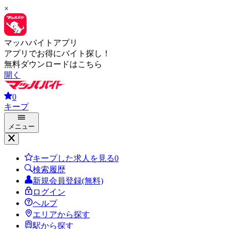
×
マッハバイトアプリ
アプリでお得にバイト探し！
無料ダウンロードはこちら
開く
0
キープ
メニュー
キープした求人を見る
0
検索履歴
新規会員登録(無料)
ログイン
ヘルプ
エリアから探す
駅から探す