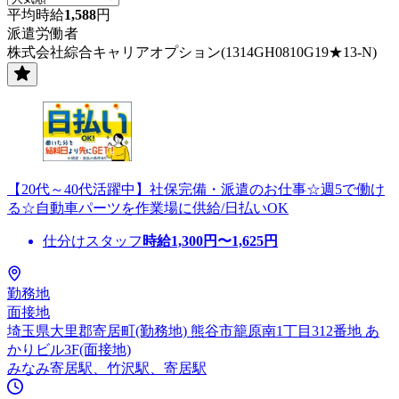
平均時給
1,588
円
派遣労働者
株式会社綜合キャリアオプション(1314GH0810G19★13-N)
【20代～40代活躍中】社保完備・派遣のお仕事☆週5で働け
る☆自動車パーツを作業場に供給/日払いOK
仕分けスタッフ
時給
1,300
円〜
1,625
円
勤務地
面接地
埼玉県大里郡寄居町(勤務地) 熊谷市籠原南1丁目312番地 あ
かりビル3F(面接地)
みなみ寄居駅、竹沢駅、寄居駅