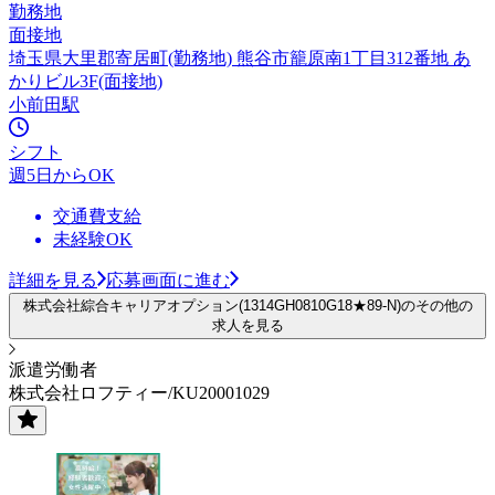
勤務地
面接地
埼玉県大里郡寄居町(勤務地) 熊谷市籠原南1丁目312番地 あ
かりビル3F(面接地)
小前田駅
シフト
週5日からOK
交通費支給
未経験OK
詳細を見る
応募画面に進む
株式会社綜合キャリアオプション(1314GH0810G18★89-N)のその他の
求人を見る
派遣労働者
株式会社ロフティー/KU20001029