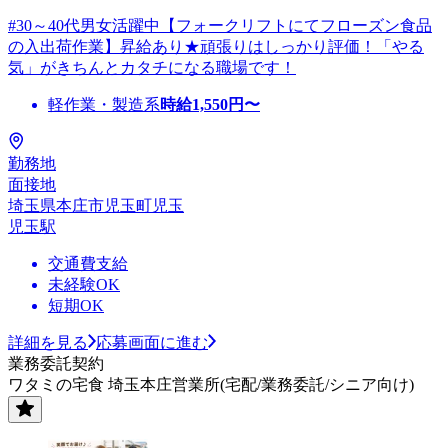
#30～40代男女活躍中【フォークリフトにてフローズン食品
の入出荷作業】昇給あり★頑張りはしっかり評価！「やる
気」がきちんとカタチになる職場です！
軽作業・製造系
時給
1,550
円〜
勤務地
面接地
埼玉県本庄市児玉町児玉
児玉駅
交通費支給
未経験OK
短期OK
詳細を見る
応募画面に進む
業務委託契約
ワタミの宅食 埼玉本庄営業所(宅配/業務委託/シニア向け)