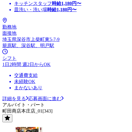
キッチンスタッフ
時給
1,180
円〜
皿洗い・洗い場
時給
1,180
円〜
勤務地
面接地
埼玉県深谷市上柴町東5-7-9
籠原駅、深谷駅、明戸駅
シフト
1日2時間 週2日からOK
交通費支給
未経験OK
まかないあり
詳細を見る
応募画面に進む
アルバイト・パート
町田商店本庄店_01[343]