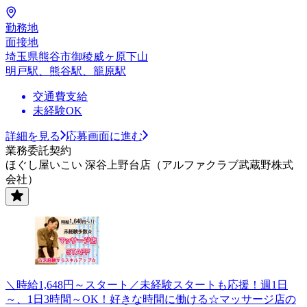
勤務地
面接地
埼玉県熊谷市御稜威ヶ原下山
明戸駅、熊谷駅、籠原駅
交通費支給
未経験OK
詳細を見る
応募画面に進む
業務委託契約
ほぐし屋いこい 深谷上野台店（アルファクラブ武蔵野株式
会社）
＼時給1,648円～スタート／未経験スタートも応援！週1日
～、1日3時間～OK！好きな時間に働ける☆マッサージ店の