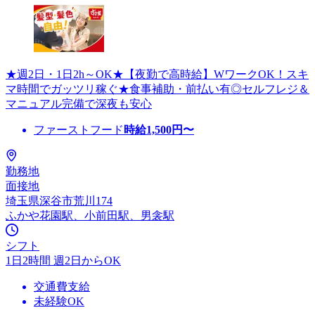
★週2日・1日2h～OK★【夜勤で高時給】WワークOK！スキ
マ時間でガッツリ稼ぐ★食事補助・前払い有◎セルフレジ＆
マニュアル完備で深夜も安心
ファーストフード
時給
1,500
円〜
勤務地
面接地
埼玉県深谷市荒川174
ふかや花園駅、小前田駅、男衾駅
シフト
1日2時間 週2日からOK
交通費支給
未経験OK