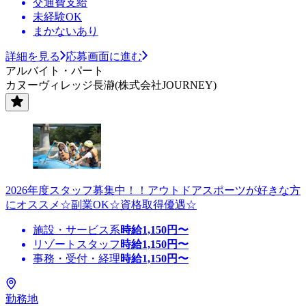
交通費支給
未経験OK
まかないあり
詳細を見る
応募画面に進む
アルバイト・パート
カヌーヴィレッジ長瀞(株式会社JOURNEY)
2026年度スタッフ募集中！！アウトドアスポーツが好きな方
にオススメ☆副業OK☆資格取得優遇☆
施設・サービス系
時給
1,150
円〜
リゾートスタッフ
時給
1,150
円〜
事務・受付・経理
時給
1,150
円〜
勤務地