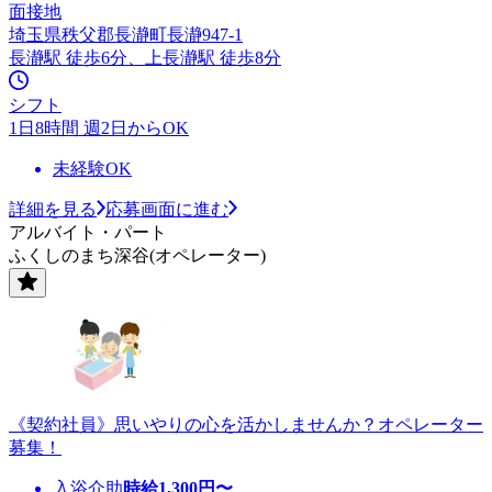
面接地
埼玉県秩父郡長瀞町長瀞947-1
長瀞駅 徒歩6分、上長瀞駅 徒歩8分
シフト
1日8時間 週2日からOK
未経験OK
詳細を見る
応募画面に進む
アルバイト・パート
ふくしのまち深谷(オペレーター)
《契約社員》思いやりの心を活かしませんか？オペレーター
募集！
入浴介助
時給
1,300
円〜