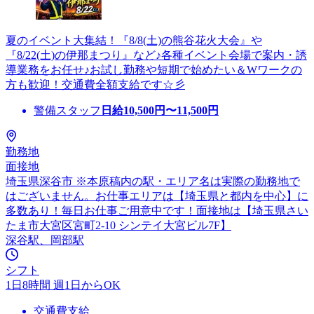
夏のイベント大集結！『8/8(土)の熊谷花火大会』や
『8/22(土)の伊那まつり』など♪各種イベント会場で案内・誘
導業務をお任せ♪お試し勤務や短期で始めたい＆Wワークの
方も歓迎！交通費全額支給です☆彡
警備スタッフ
日給
10,500
円〜
11,500
円
勤務地
面接地
埼玉県深谷市 ※本原稿内の駅・エリア名は実際の勤務地で
はございません。お仕事エリアは【埼玉県と都内を中心】に
多数あり！毎日お仕事ご用意中です！面接地は【埼玉県さい
たま市大宮区宮町2-10 シンテイ大宮ビル7F】
深谷駅、岡部駅
シフト
1日8時間 週1日からOK
交通費支給