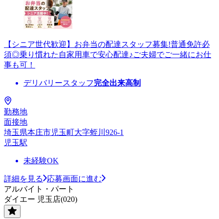
【シニア世代歓迎】お弁当の配達スタッフ募集!普通免許必
須◎乗り慣れた自家用車で安心配達♪ご夫婦でご一緒にお仕
事も可！
デリバリースタッフ
完全出来高制
勤務地
面接地
埼玉県本庄市児玉町大字蛭川926-1
児玉駅
未経験OK
詳細を見る
応募画面に進む
アルバイト・パート
ダイエー 児玉店(020)