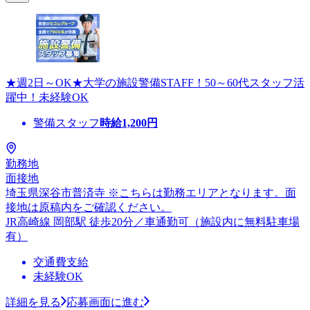
★週2日～OK★大学の施設警備STAFF！50～60代スタッフ活
躍中！未経験OK
警備スタッフ
時給
1,200
円
勤務地
面接地
埼玉県深谷市普済寺 ※こちらは勤務エリアとなります。面
接地は原稿内をご確認ください。
JR高崎線 岡部駅 徒歩20分／車通勤可（施設内に無料駐車場
有）
交通費支給
未経験OK
詳細を見る
応募画面に進む