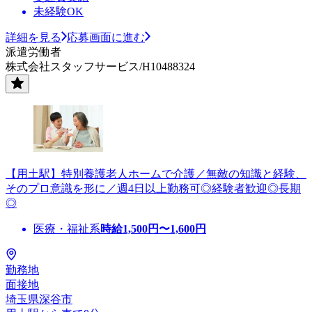
未経験OK
詳細を見る
応募画面に進む
派遣労働者
株式会社スタッフサービス/H10488324
【用土駅】特別養護老人ホームで介護／無敵の知識と経験、
そのプロ意識を形に／週4日以上勤務可◎経験者歓迎◎長期
◎
医療・福祉系
時給
1,500
円〜
1,600
円
勤務地
面接地
埼玉県深谷市