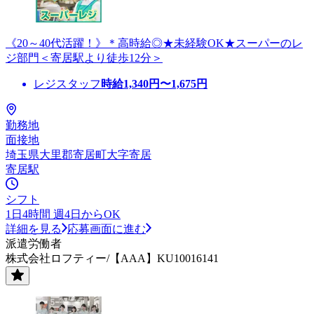
《20～40代活躍！》＊高時給◎★未経験OK★スーパーのレ
ジ部門＜寄居駅より徒歩12分＞
レジスタッフ
時給
1,340
円〜
1,675
円
勤務地
面接地
埼玉県大里郡寄居町大字寄居
寄居駅
シフト
1日4時間 週4日からOK
詳細を見る
応募画面に進む
派遣労働者
株式会社ロフティー/【AAA】KU10016141