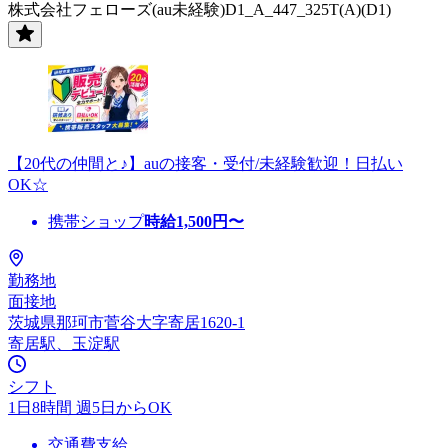
株式会社フェローズ(au未経験)D1_A_447_325T(A)(D1)
【20代の仲間と♪】auの接客・受付/未経験歓迎！日払い
OK☆
携帯ショップ
時給
1,500
円〜
勤務地
面接地
茨城県那珂市菅谷大字寄居1620-1
寄居駅、玉淀駅
シフト
1日8時間 週5日からOK
交通費支給