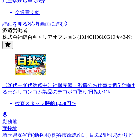
用土駅から車で8分
交通費支給
詳細を見る
応募画面に進む
派遣労働者
株式会社綜合キャリアオプション(1314GH0810G19★43-N)
【20代～40代活躍中】社保完備・派遣のお仕事☆週5で働け
る☆シリコンゴム製品のデコボコ取り/日払いOK
検査スタッフ
時給
1,250
円〜
勤務地
面接地
埼玉県深谷市(勤務地) 熊谷市籠原南1丁目312番地 あかりビ