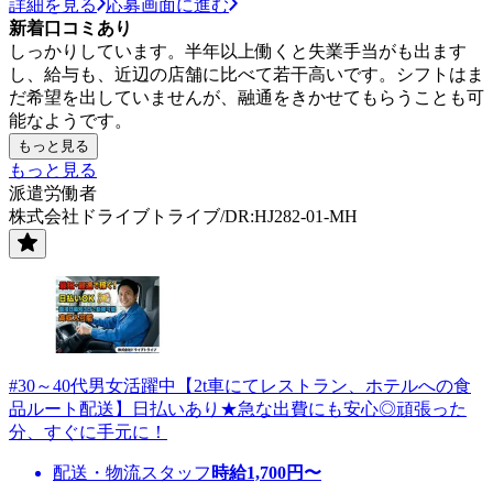
詳細を見る
応募画面に進む
新着口コミあり
しっかりしています。半年以上働くと失業手当がも出ます
し、給与も、近辺の店舗に比べて若干高いです。シフトはま
だ希望を出していませんが、融通をきかせてもらうことも可
能なようです。
もっと見る
もっと見る
派遣労働者
株式会社ドライブトライブ/DR:HJ282-01-MH
#30～40代男女活躍中【2t車にてレストラン、ホテルへの食
品ルート配送】日払いあり★急な出費にも安心◎頑張った
分、すぐに手元に！
配送・物流スタッフ
時給
1,700
円〜