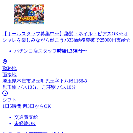
【ホールスタッフ募集中☆】染髪・ネイル・ピアスOK☆オ
シャレを楽しみながら働こう♪333h勤務突破で25000円支給☆
パチンコ店スタッフ
時給
1,350
円〜
勤務地
面接地
埼玉県本庄市児玉町児玉字下八幡1166-3
児玉駅 バス10分、丹荘駅 バス10分
シフト
1日5時間 週3日からOK
交通費支給
未経験OK