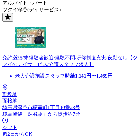
アルバイト・パート
ツクイ深谷(デイサービス)
免許必須/未経験者歓迎/経験不問/研修制度充実/夜勤なし【ツ
クイのデイサービス/介護スタッフ求人】
老人介護施設スタッフ
時給
1,141
円〜
1,469
円
勤務地
面接地
埼玉県深谷市稲荷町1丁目10番28号
JR高崎線「深谷駅」から徒歩約7分
シフト
週2日からOK