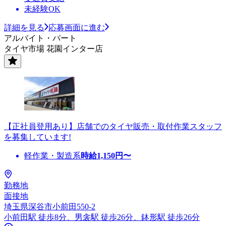
未経験OK
詳細を見る
応募画面に進む
アルバイト・パート
タイヤ市場 花園インター店
【正社員登用あり】店舗でのタイヤ販売・取付作業スタッフ
を募集しています!
軽作業・製造系
時給
1,150
円〜
勤務地
面接地
埼玉県深谷市小前田550-2
小前田駅 徒歩8分、男衾駅 徒歩26分、鉢形駅 徒歩26分