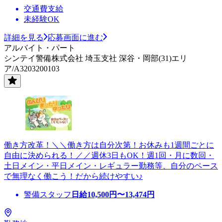
交通費支給
未経験OK
詳細を見る
応募画面に進む
アルバイト・パート
シンテイ警備株式会社 埼玉支社 深谷・岡部(31)エリ
ア/A3203200103
働き方改革！＼＼働き方は自分次第！お休みも1週間ごとに
自由に決められる！／／週休3日もOK！週1回・月に数回・
土日メイン・平日メイン・レギュラー勤務等、自分のペース
で無理なく働こう！だから続けやすい♪
警備スタッフ
日給
10,500
円〜
13,474
円