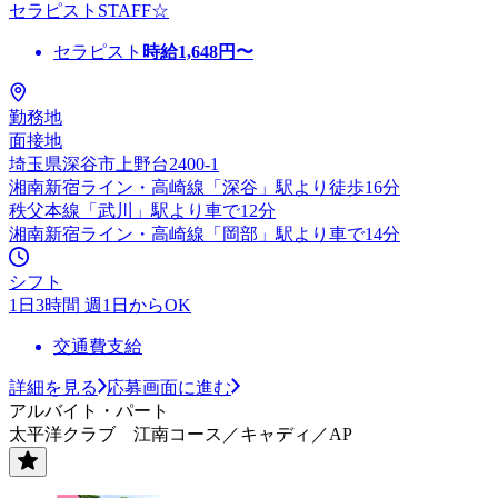
セラピストSTAFF☆
セラピスト
時給
1,648
円〜
勤務地
面接地
埼玉県深谷市上野台2400-1
湘南新宿ライン・高崎線「深谷」駅より徒歩16分
秩父本線「武川」駅より車で12分
湘南新宿ライン・高崎線「岡部」駅より車で14分
シフト
1日3時間 週1日からOK
交通費支給
詳細を見る
応募画面に進む
アルバイト・パート
太平洋クラブ 江南コース／キャディ／AP