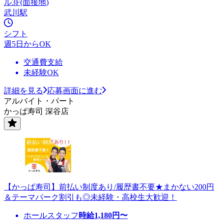
ル3F(面接地)
武川駅
シフト
週5日からOK
交通費支給
未経験OK
詳細を見る
応募画面に進む
アルバイト・パート
かっぱ寿司 深谷店
【かっぱ寿司】前払い制度あり/履歴書不要★まかない200円
＆テーマパーク割引も◎未経験・高校生大歓迎！
ホールスタッフ
時給
1,180
円〜