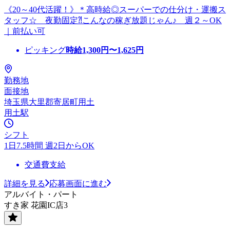
《20～40代活躍！》＊高時給◎スーパーでの仕分け・運搬ス
タッフ☆ 夜勤固定⁈こんなの稼ぎ放題じゃん♪ 週２～OK
｜前払い可
ピッキング
時給
1,300
円〜
1,625
円
勤務地
面接地
埼玉県大里郡寄居町用土
用土駅
シフト
1日7.5時間 週2日からOK
交通費支給
詳細を見る
応募画面に進む
アルバイト・パート
すき家 花園IC店3