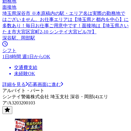
勤務地
面接地
埼玉県深谷市 ※本原稿内の駅・エリア名は実際の勤務地で
はございません。お仕事エリアは【埼玉県と都内を中心】に
多数あり！毎日お仕事ご用意中です！面接地は【埼玉県さい
たま市大宮区宮町2-10 シンテイ大宮ビル7F】
深谷駅、岡部駅
シフト
1日8時間 週1日からOK
交通費支給
未経験OK
詳細を見る
応募画面に進む
アルバイト・パート
シンテイ警備株式会社 埼玉支社 深谷・岡部(4)エリ
ア/A3203200103