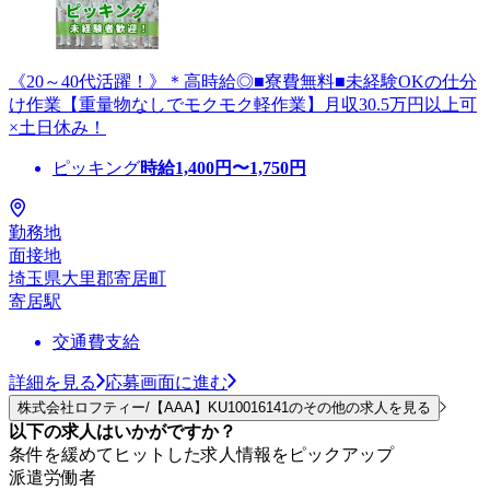
《20～40代活躍！》＊高時給◎■寮費無料■未経験OKの仕分
け作業【重量物なしでモクモク軽作業】月収30.5万円以上可
×土日休み！
ピッキング
時給
1,400
円〜
1,750
円
勤務地
面接地
埼玉県大里郡寄居町
寄居駅
交通費支給
詳細を見る
応募画面に進む
株式会社ロフティー/【AAA】KU10016141のその他の求人を見る
以下の求人はいかがですか？
条件を緩めてヒットした求人情報をピックアップ
派遣労働者