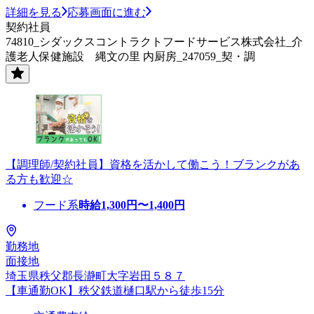
詳細を見る
応募画面に進む
契約社員
74810_シダックスコントラクトフードサービス株式会社_介
護老人保健施設 縄文の里 内厨房_247059_契・調
【調理師/契約社員】資格を活かして働こう！ブランクがあ
る方も歓迎☆
フード系
時給
1,300
円〜
1,400
円
勤務地
面接地
埼玉県秩父郡長瀞町大字岩田５８７
【車通勤OK】秩父鉄道樋口駅から徒歩15分