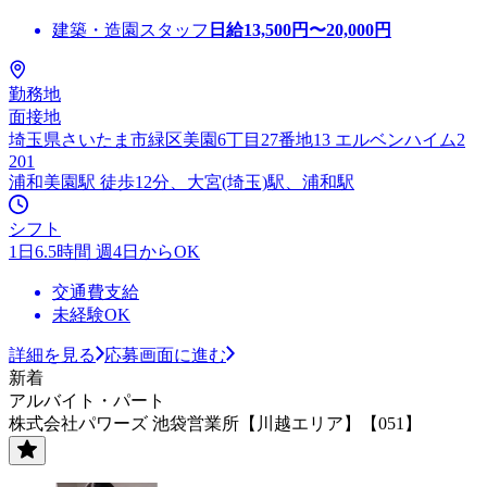
建築・造園スタッフ
日給
13,500
円〜
20,000
円
勤務地
面接地
埼玉県さいたま市緑区美園6丁目27番地13 エルベンハイム2
201
浦和美園駅 徒歩12分、大宮(埼玉)駅、浦和駅
シフト
1日6.5時間 週4日からOK
交通費支給
未経験OK
詳細を見る
応募画面に進む
新着
アルバイト・パート
株式会社パワーズ 池袋営業所【川越エリア】【051】