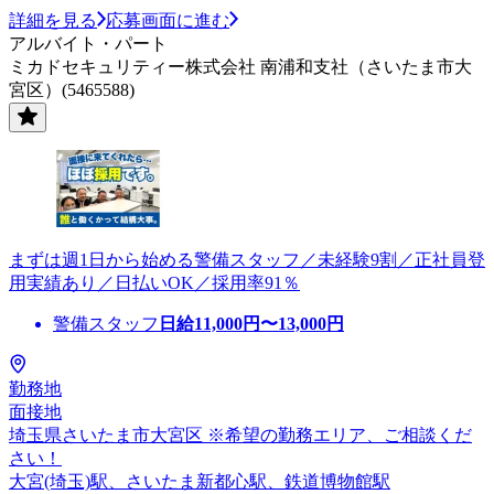
詳細を見る
応募画面に進む
アルバイト・パート
ミカドセキュリティー株式会社 南浦和支社（さいたま市大
宮区）(5465588)
まずは週1日から始める警備スタッフ／未経験9割／正社員登
用実績あり／日払いOK／採用率91％
警備スタッフ
日給
11,000
円〜
13,000
円
勤務地
面接地
埼玉県さいたま市大宮区 ※希望の勤務エリア、ご相談くだ
さい！
大宮(埼玉)駅、さいたま新都心駅、鉄道博物館駅