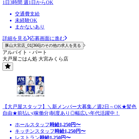
1日3時間 週1日からOK
交通費支給
未経験OK
まかないあり
詳細を見る
応募画面に進む
豚山大宮店_01[366]のその他の求人を見る
アルバイト・パート
大戸屋ごはん処 大宮みくら店
【大戸屋スタッフ】＼新メンバー大募集／週2日～OK★髪色
自由★前払い(稼働分)制度あり◎幅広い年代活躍中！
ホールスタッフ
時給
1,250
円〜
キッチンスタッフ
時給
1,250
円〜
レストラン
時給
1,250
円〜