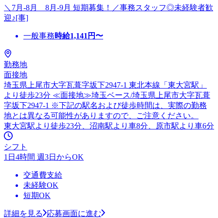
＼7月-8月 8月-9月 短期募集！／事務スタッフ◎未経験者歓
迎♪[事]
一般事務
時給
1,141
円〜
勤務地
面接地
埼玉県上尾市大字瓦葺字坂下2947-1 東北本線「東大宮駅」
より徒歩23分 ≪面接地≫埼玉ベース/埼玉県上尾市大字瓦葺
字坂下2947-1 ※下記の駅名および徒歩時間は、実際の勤務
地とは異なる可能性がありますので、ご注意ください。
東大宮駅より徒歩23分、沼南駅より車8分、原市駅より車6分
シフト
1日4時間 週3日からOK
交通費支給
未経験OK
短期OK
詳細を見る
応募画面に進む