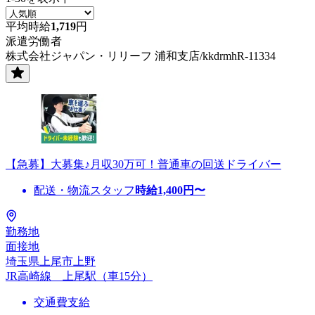
平均時給
1,719
円
派遣労働者
株式会社ジャパン・リリーフ 浦和支店/kkdrmhR-11334
【急募】大募集♪月収30万可！普通車の回送ドライバー
配送・物流スタッフ
時給
1,400
円〜
勤務地
面接地
埼玉県上尾市上野
JR高崎線 上尾駅（車15分）
交通費支給