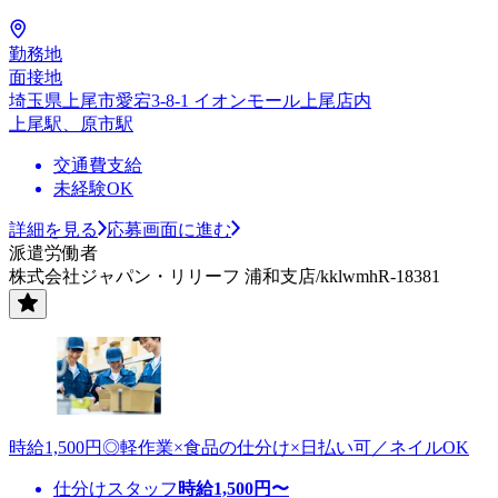
勤務地
面接地
埼玉県上尾市愛宕3-8-1 イオンモール上尾店内
上尾駅、原市駅
交通費支給
未経験OK
詳細を見る
応募画面に進む
派遣労働者
株式会社ジャパン・リリーフ 浦和支店/kklwmhR-18381
時給1,500円◎軽作業×食品の仕分け×日払い可／ネイルOK
仕分けスタッフ
時給
1,500
円〜