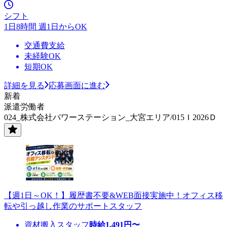
シフト
1日8時間 週1日からOK
交通費支給
未経験OK
短期OK
詳細を見る
応募画面に進む
新着
派遣労働者
024_株式会社パワーステーション_大宮エリア/015Ｉ2026Ｄ
【週1日～OK！】履歴書不要&WEB面接実施中！オフィス移
転や引っ越し作業のサポートスタッフ
資材搬入スタッフ
時給
1,491
円〜