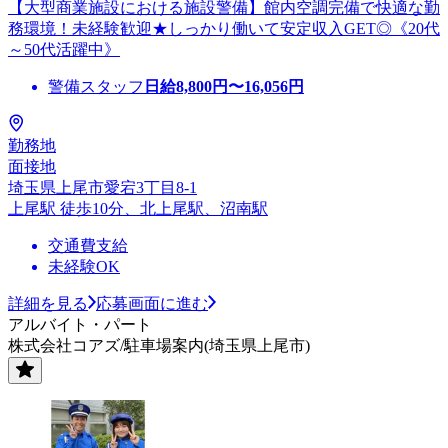
【大型商業施設における施設警備】館内空調完備で快適な勤
務環境！未経験歓迎★しっかり働いて安定収入GET◎《20代
～50代活躍中》
警備スタッフ
日給
8,800
円〜
16,056
円
勤務地
面接地
埼玉県上尾市愛宕3丁目8-1
上尾駅 徒歩10分、北上尾駅、沼南駅
交通費支給
未経験OK
詳細を見る
応募画面に進む
アルバイト・パート
株式会社コアズ/駐車場案内(埼玉県上尾市)