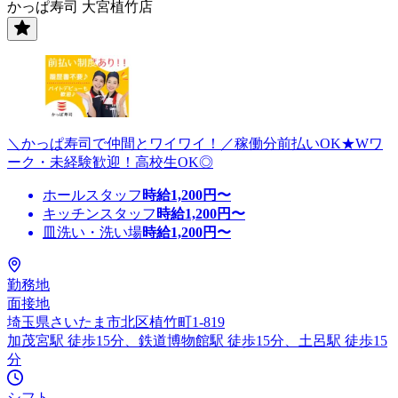
かっぱ寿司 大宮植竹店
＼かっぱ寿司で仲間とワイワイ！／稼働分前払いOK★Wワ
ーク・未経験歓迎！高校生OK◎
ホールスタッフ
時給
1,200
円〜
キッチンスタッフ
時給
1,200
円〜
皿洗い・洗い場
時給
1,200
円〜
勤務地
面接地
埼玉県さいたま市北区植竹町1-819
加茂宮駅 徒歩15分、鉄道博物館駅 徒歩15分、土呂駅 徒歩15
分
シフト