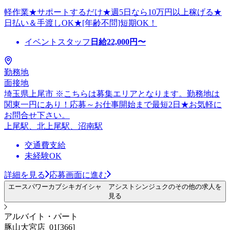
軽作業★サポートするだけ★週5日なら10万円以上稼げる★
日払い＆手渡しOK★[年齢不問]短期OK！
イベントスタッフ
日給
22,000
円〜
勤務地
面接地
埼玉県上尾市 ※こちらは募集エリアとなります。勤務地は
関東一円にあり！応募～お仕事開始まで最短2日★お気軽に
お問合せ下さい。
上尾駅、北上尾駅、沼南駅
交通費支給
未経験OK
詳細を見る
応募画面に進む
エースパワーカブシキガイシャ アシストシンジュクのその他の求人を
見る
アルバイト・パート
豚山大宮店_01[366]