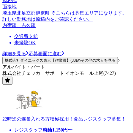
勤務地
面接地
埼玉県北足立郡伊奈町 ※こちらは募集エリアになります。
詳しい勤務地は原稿内をご確認ください。
内宿駅、志久駅
交通費支給
未経験OK
詳細を見る
応募画面に進む
株式会社ダイエックス東京【作業員】(33)のその他の求人を見る
アルバイト・パート
株式会社チェッカーサポート イオンモール上尾(7427)
22時迄の遅番入れる方積極採用！食品レジスタッフ募集！
レジスタッフ
時給
1,150
円〜