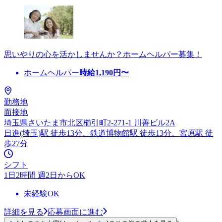
思いやりの心を活かしませんか？ホームヘルパー募集！
ホームヘルパー
時給
1,190
円〜
勤務地
面接地
埼玉県さいたま市北区櫛引町2-271-1 川善ビル2A
日進(埼玉)駅 徒歩13分、鉄道博物館駅 徒歩13分、宮原駅 徒
歩27分
シフト
1日2時間 週2日からOK
未経験OK
詳細を見る
応募画面に進む