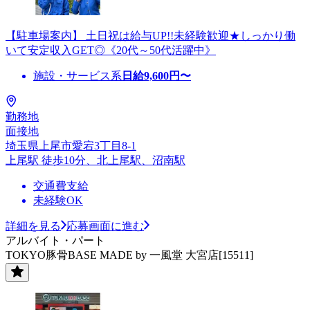
【駐車場案内】 土日祝は給与UP!!未経験歓迎★しっかり働
いて安定収入GET◎《20代～50代活躍中》
施設・サービス系
日給
9,600
円〜
勤務地
面接地
埼玉県上尾市愛宕3丁目8-1
上尾駅 徒歩10分、北上尾駅、沼南駅
交通費支給
未経験OK
詳細を見る
応募画面に進む
アルバイト・パート
TOKYO豚骨BASE MADE by 一風堂 大宮店[15511]