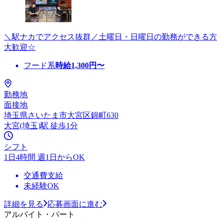
＼駅ナカでアクセス抜群／土曜日・日曜日の勤務ができる方
大歓迎☆
フード系
時給
1,300
円〜
勤務地
面接地
埼玉県さいたま市大宮区錦町630
大宮(埼玉)駅 徒歩1分
シフト
1日4時間 週1日からOK
交通費支給
未経験OK
詳細を見る
応募画面に進む
アルバイト・パート