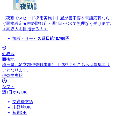
【夜勤でスピード採用実施中】履歴書不要＆電話応募ならす
ぐ面接設定★未経験歓迎・週1日～OKで無理なく働けます。
＜高収入も目指せる！＞
施設・サービス系
日給
18,700
円
勤務地
面接地
埼玉県北足立郡伊奈町本町1丁目387-2 ※こちらは募集エリ
アとなります。
伊奈中央駅
シフト
週1日からOK
交通費支給
未経験OK
短期OK