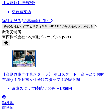
【大宮駅】徒歩2分
交通費支給
詳細を見る
応募画面に進む
株式会社ビッグアビリティ/H6-55804-BAのその他の求人を見る
派遣労働者
東西株式会社 CS推進グループ[302]SseO
【夜勤倉庫内作業スタッフ】 即日スタート！高時給でお財
布潤う！夜勤黙々仕分けスタッフ！経験不問！
倉庫スタッフ
時給
1,400
円〜
1,750
円
勤務地
面接地