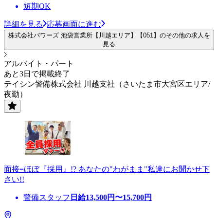
短期OK
詳細を見る
応募画面に進む
株式会社パワーズ 池袋営業所【川越エリア】【051】のその他の求人を
見る
アルバイト・パート
あと3日で掲載終了
テイシン警備株式会社 川越支社（さいたま市大宮区エリア/
夜勤）
面接=ほぼ『採用』!? あなたの"わがまま"私達にお聞かせ下
さい!!
警備スタッフ
日給
13,500
円〜
15,700
円