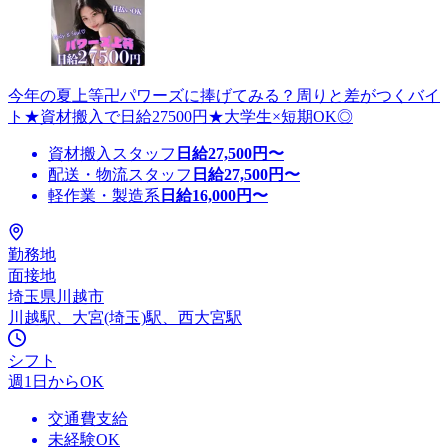
今年の夏上等卍パワーズに捧げてみる？周りと差がつくバイ
ト★資材搬入で日給27500円★大学生×短期OK◎
資材搬入スタッフ
日給
27,500
円〜
配送・物流スタッフ
日給
27,500
円〜
軽作業・製造系
日給
16,000
円〜
勤務地
面接地
埼玉県川越市
川越駅、大宮(埼玉)駅、西大宮駅
シフト
週1日からOK
交通費支給
未経験OK