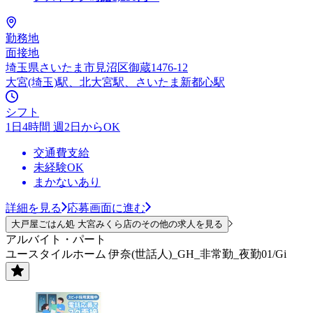
勤務地
面接地
埼玉県さいたま市見沼区御蔵1476-12
大宮(埼玉)駅、北大宮駅、さいたま新都心駅
シフト
1日4時間 週2日からOK
交通費支給
未経験OK
まかないあり
詳細を見る
応募画面に進む
大戸屋ごはん処 大宮みくら店のその他の求人を見る
アルバイト・パート
ユースタイルホーム 伊奈(世話人)_GH_非常勤_夜勤01/Gi