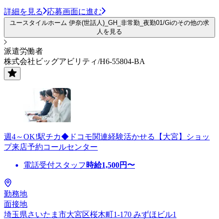
詳細を見る
応募画面に進む
ユースタイルホーム 伊奈(世話人)_GH_非常勤_夜勤01/Giのその他の求
人を見る
派遣労働者
株式会社ビッグアビリティ/H6-55804-BA
週4～OK!駅チカ◆ドコモ関連経験活かせる【大宮】ショッ
プ来店予約コールセンター
電話受付スタッフ
時給
1,500
円〜
勤務地
面接地
埼玉県さいたま市大宮区桜木町1-170 みずほビル1