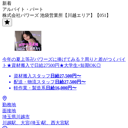
新着
アルバイト・パート
株式会社パワーズ 池袋営業所【川越エリア】【051】
今年の夏上等卍パワーズに捧げてみる？周りと差がつくバイ
ト★資材搬入で日給27500円★大学生×短期OK◎
資材搬入スタッフ
日給
27,500
円〜
配送・物流スタッフ
日給
27,500
円〜
軽作業・製造系
日給
16,000
円〜
勤務地
面接地
埼玉県川越市
川越駅、大宮(埼玉)駅、西大宮駅