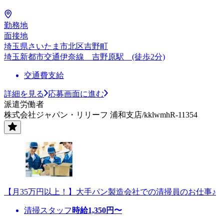
勤務地
面接地
埼玉県さいたま市北区吉野町
埼玉新都市交通伊奈線 吉野原駅 (徒歩2分)
交通費支給
詳細を見る
応募画面に進む
派遣労働者
株式会社ジャパン・リリーフ 浦和支店/kklwmhR-11354
【月35万円以上！】大手パン製造会社での清掃員のお仕事♪
清掃スタッフ
時給
1,350
円〜