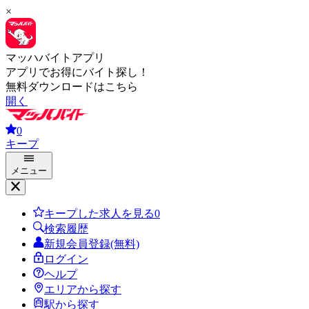
×
マッハバイトアプリ
アプリでお得にバイト探し！
無料ダウンロードはこちら
開く
0
キープ
メニュー
キープした求人を見る
0
検索履歴
新規会員登録(無料)
ログイン
ヘルプ
エリアから探す
駅から探す