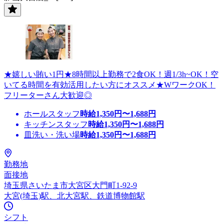
★嬉しい賄い1円★8時間以上勤務で2食OK！週1/3h~OK！空
いてる時間を有効活用したい方にオススメ★WワークOK！
フリーターさん大歓迎◎
ホールスタッフ
時給
1,350
円〜
1,688
円
キッチンスタッフ
時給
1,350
円〜
1,688
円
皿洗い・洗い場
時給
1,350
円〜
1,688
円
勤務地
面接地
埼玉県さいたま市大宮区大門町1-92-9
大宮(埼玉)駅、北大宮駅、鉄道博物館駅
シフト