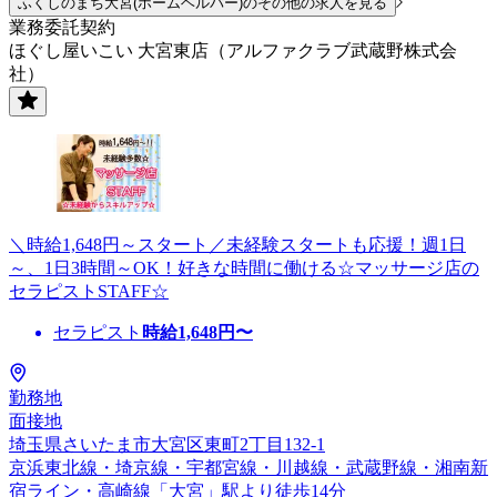
ふくしのまち大宮(ホームヘルパー)のその他の求人を見る
業務委託契約
ほぐし屋いこい 大宮東店（アルファクラブ武蔵野株式会
社）
＼時給1,648円～スタート／未経験スタートも応援！週1日
～、1日3時間～OK！好きな時間に働ける☆マッサージ店の
セラピストSTAFF☆
セラピスト
時給
1,648
円〜
勤務地
面接地
埼玉県さいたま市大宮区東町2丁目132-1
京浜東北線・埼京線・宇都宮線・川越線・武蔵野線・湘南新
宿ライン・高崎線「大宮」駅より徒歩14分