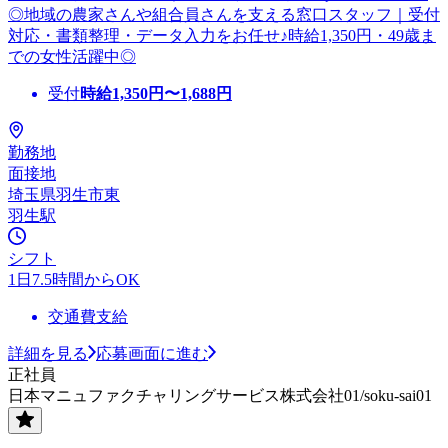
◎地域の農家さんや組合員さんを支える窓口スタッフ｜受付
対応・書類整理・データ入力をお任せ♪時給1,350円・49歳ま
での女性活躍中◎
受付
時給
1,350
円〜
1,688
円
勤務地
面接地
埼玉県羽生市東
羽生駅
シフト
1日7.5時間からOK
交通費支給
詳細を見る
応募画面に進む
正社員
日本マニュファクチャリングサービス株式会社01/soku-sai01