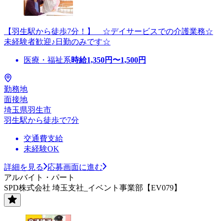
【羽生駅から徒歩7分！】 ☆デイサービスでの介護業務☆
未経験者歓迎♪日勤のみです☆
医療・福祉系
時給
1,350
円〜
1,500
円
勤務地
面接地
埼玉県羽生市
羽生駅から徒歩で7分
交通費支給
未経験OK
詳細を見る
応募画面に進む
アルバイト・パート
SPD株式会社 埼玉支社_イベント事業部【EV079】