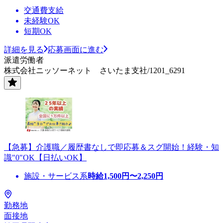
交通費支給
未経験OK
短期OK
詳細を見る
応募画面に進む
派遣労働者
株式会社ニッソーネット さいたま支社/1201_6291
【急募】介護職／履歴書なしで即応募＆スグ開始！経験・知
識"0"OK【日払いOK】
施設・サービス系
時給
1,500
円〜
2,250
円
勤務地
面接地