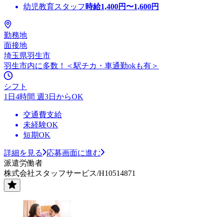
幼児教育スタッフ
時給
1,400
円〜
1,600
円
勤務地
面接地
埼玉県羽生市
羽生市内に多数！＜駅チカ・車通勤okも有＞
シフト
1日4時間 週3日からOK
交通費支給
未経験OK
短期OK
詳細を見る
応募画面に進む
派遣労働者
株式会社スタッフサービス/H10514871