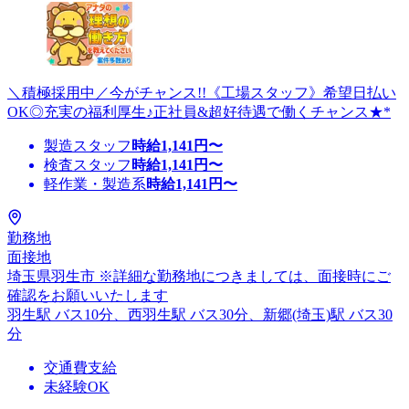
＼積極採用中／今がチャンス!!《工場スタッフ》希望日払い
OK◎充実の福利厚生♪正社員&超好待遇で働くチャンス★*
製造スタッフ
時給
1,141
円〜
検査スタッフ
時給
1,141
円〜
軽作業・製造系
時給
1,141
円〜
勤務地
面接地
埼玉県羽生市 ※詳細な勤務地につきましては、面接時にご
確認をお願いいたします
羽生駅 バス10分、西羽生駅 バス30分、新郷(埼玉)駅 バス30
分
交通費支給
未経験OK