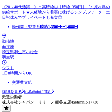
《20～40代活躍！》＊高時給◎【時給1350円】ゴム原材料の
供給サポート★未経験から着実に稼げるシンプルワーク！土
日祝休みでプライベートも充実◎
軽作業・製造系
時給
1,350
円〜
1,688
円
勤務地
面接地
埼玉県羽生市小松台
羽生駅
シフト
1日8時間からOK
交通費支給
詳細を見る
応募画面に進む
派遣労働者
株式会社ジャパン・リリーフ 熊谷支店/kgdrmhR-17738