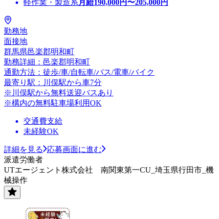
軽作業・製造系
月給
190,000
円〜
205,000
円
勤務地
面接地
群馬県邑楽郡明和町
勤務詳細：邑楽郡明和町
通勤方法：徒歩/車/自転車/バス/電車/バイク
最寄り駅：川俣駅から車7分
※川俣駅から無料送迎バスあり
※構内の無料駐車場利用OK
交通費支給
未経験OK
詳細を見る
応募画面に進む
派遣労働者
UTエージェント株式会社 南関東第一CU_埼玉県行田市_機
械操作