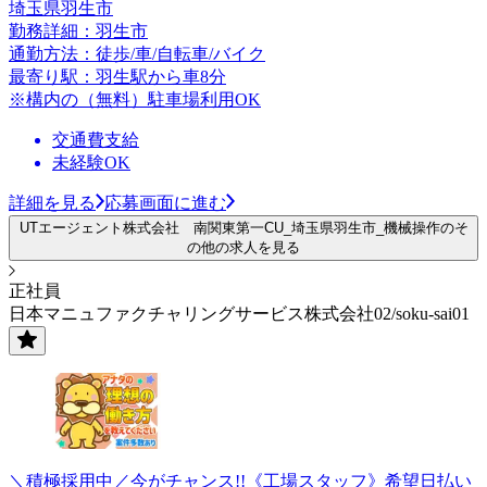
埼玉県羽生市
勤務詳細：羽生市
通勤方法：徒歩/車/自転車/バイク
最寄り駅：羽生駅から車8分
※構内の（無料）駐車場利用OK
交通費支給
未経験OK
詳細を見る
応募画面に進む
UTエージェント株式会社 南関東第一CU_埼玉県羽生市_機械操作のそ
の他の求人を見る
正社員
日本マニュファクチャリングサービス株式会社02/soku-sai01
＼積極採用中／今がチャンス!!《工場スタッフ》希望日払い