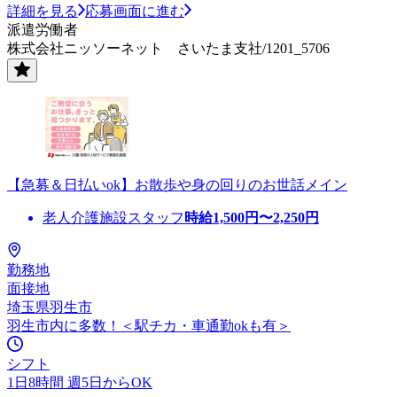
詳細を見る
応募画面に進む
派遣労働者
株式会社ニッソーネット さいたま支社/1201_5706
【急募＆日払いok】お散歩や身の回りのお世話メイン
老人介護施設スタッフ
時給
1,500
円〜
2,250
円
勤務地
面接地
埼玉県羽生市
羽生市内に多数！＜駅チカ・車通勤okも有＞
シフト
1日8時間 週5日からOK