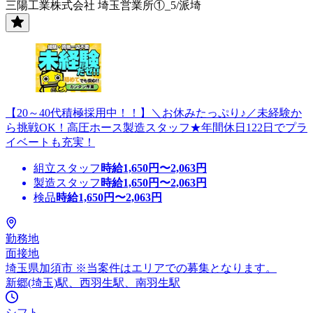
三陽工業株式会社 埼玉営業所①_5/派埼
【20～40代積極採用中！！】＼お休みたっぷり♪／未経験か
ら挑戦OK！高圧ホース製造スタッフ★年間休日122日でプラ
イベートも充実！
組立スタッフ
時給
1,650
円〜
2,063
円
製造スタッフ
時給
1,650
円〜
2,063
円
検品
時給
1,650
円〜
2,063
円
勤務地
面接地
埼玉県加須市 ※当案件はエリアでの募集となります。
新郷(埼玉)駅、西羽生駅、南羽生駅
シフト