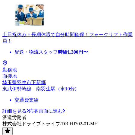
土日祝休み＋長期休暇で自分時間確保！フォークリフト作業
員！
配送・物流スタッフ
時給
1,300
円〜
勤務地
面接地
埼玉県羽生市下新郷
東武伊勢崎線 南羽生駅（車10分)
交通費支給
詳細を見る
応募画面に進む
派遣労働者
株式会社ドライブトライブ/DR:HJ302-01-MH