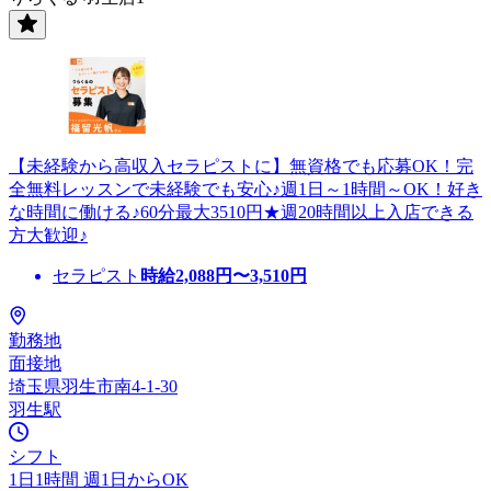
【未経験から高収入セラピストに】無資格でも応募OK！完
全無料レッスンで未経験でも安心♪週1日～1時間～OK！好き
な時間に働ける♪60分最大3510円★週20時間以上入店できる
方大歓迎♪
セラピスト
時給
2,088
円〜
3,510
円
勤務地
面接地
埼玉県羽生市南4-1-30
羽生駅
シフト
1日1時間 週1日からOK