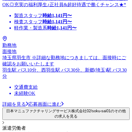
OK◎充実の福利厚生♪正社員&超好待遇で働くチャンス★*
製造スタッフ
時給
1,141
円〜
検査スタッフ
時給
1,141
円〜
軽作業・製造系
時給
1,141
円〜
勤務地
面接地
埼玉県羽生市 ※詳細な勤務地につきましては、面接時にご
確認をお願いいたします
羽生駅 バス10分、西羽生駅 バス30分、新郷(埼玉)駅 バス30
分
交通費支給
未経験OK
詳細を見る
応募画面に進む
日本マニュファクチャリングサービス株式会社02/soku-sai01のその他
の求人を見る
派遣労働者