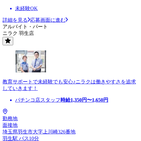
未経験OK
詳細を見る
応募画面に進む
アルバイト・パート
ニラク 羽生店
教育サポートで未経験でも安心♪ニラクは働きやすさを追求
していきます！
パチンコ店スタッフ
時給
1,350
円〜
1,650
円
勤務地
面接地
埼玉県羽生市大字上川崎326番地
羽生駅 バス10分