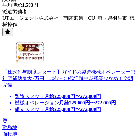
平均時給
1,583
円
派遣労働者
UTエージェント株式会社 南関東第一CU_埼玉県羽生市_機
械操作
【株式付与制度スタート】ガイドの製造機械オペレーター◎
社宅補助最大7万円！20代～50代活躍中◎残業少なめ！空調
完備
製造スタッフ
月給
225,000
円〜
272,000
円
機械オペレーション
月給
225,000
円〜
272,000
円
組立スタッフ
月給
225,000
円〜
272,000
円
勤務地
面接地