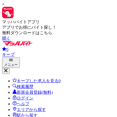
×
マッハバイトアプリ
アプリでお得にバイト探し！
無料ダウンロードはこちら
開く
0
キープ
メニュー
キープした求人を見る
0
検索履歴
新規会員登録(無料)
ログイン
ヘルプ
エリアから探す
駅から探す