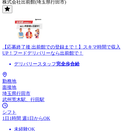
株式会社出前館(埼玉県行田市)
【応募終了後 出前館での登録まで！】スキマ時間で収入
UP！フードデリバリーなら出前館で！
デリバリースタッフ
完全歩合給
勤務地
面接地
埼玉県行田市
武州荒木駅、行田駅
シフト
1日1時間 週1日からOK
未経験OK