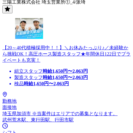
三陽工業株式会社 埼玉営業所①_4/派埼
【20～40代積極採用中！！】＼お休みたっぷり♪／未経験か
ら挑戦OK！高圧ホース製造スタッフ★年間休日122日でプラ
イベートも充実！
組立スタッフ
時給
1,650
円〜
2,063
円
製造スタッフ
時給
1,650
円〜
2,063
円
検品
時給
1,650
円〜
2,063
円
勤務地
面接地
埼玉県加須市 ※当案件はエリアでの募集となります。
武州荒木駅、東行田駅、行田市駅
シフト