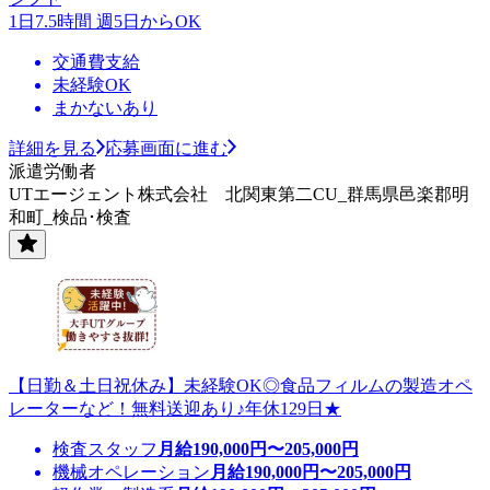
1日7.5時間 週5日からOK
交通費支給
未経験OK
まかないあり
詳細を見る
応募画面に進む
派遣労働者
UTエージェント株式会社 北関東第二CU_群馬県邑楽郡明
和町_検品･検査
【日勤＆土日祝休み】未経験OK◎食品フィルムの製造オペ
レーターなど！無料送迎あり♪年休129日★
検査スタッフ
月給
190,000
円〜
205,000
円
機械オペレーション
月給
190,000
円〜
205,000
円