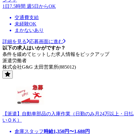
1日7.5時間 週5日からOK
交通費支給
未経験OK
まかないあり
詳細を見る
応募画面に進む
以下の求人はいかがですか？
条件を緩めてヒットした求人情報をピックアップ
派遣労働者
株式会社G&G 太田営業所(885012)
【派遣】自動車部品の入庫作業（日勤のみ月24万以上・日払
いＯＫ）
倉庫スタッフ
時給
1,350
円〜
1,688
円