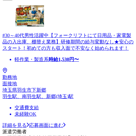
#30～40代男性活躍中【フォークリフトにて日用品・家電製
品の入出庫、棚替え業務】研修期間の給与変動なし★安心の
スタート！初めての方も収入面で不安なく始められます！
軽作業・製造系
時給
1,530
円〜
勤務地
面接地
埼玉県羽生市下新郷
羽生駅、南羽生駅、新郷(埼玉)駅
交通費支給
未経験OK
詳細を見る
応募画面に進む
派遣労働者