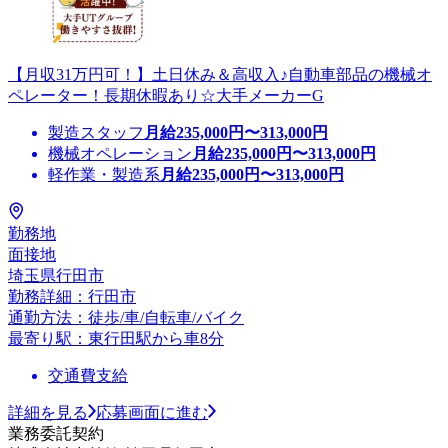
【月収31万円可！】土日休み＆高収入♪自動車部品の機械オ
ペレーター！長期休暇あり☆大手メーカーG
製造スタッフ
月給
235,000
円〜
313,000
円
機械オペレーション
月給
235,000
円〜
313,000
円
軽作業・製造系
月給
235,000
円〜
313,000
円
勤務地
面接地
埼玉県行田市
勤務詳細：行田市
通勤方法：徒歩/車/自転車/バイク
最寄り駅：東行田駅から車8分
交通費支給
詳細を見る
応募画面に進む
業務委託契約