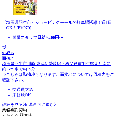
〈埼玉県羽生市〉ショッピングモールの駐車場誘導！週1日
～OK！[EV079]
警備スタッフ
日給
9,200
円〜
勤務地
面接地
埼玉県羽生市川崎 東武伊勢崎線・秩父鉄道羽生駅より南に
約3km 車で約15分
※こちらは勤務地となります。面接地については原稿内をご
確認下さい。
交通費支給
未経験OK
詳細を見る
応募画面に進む
業務委託契約
りらくる 羽生店1