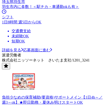
埼玉県羽生市
羽生市内に多数！＜駅チカ・車通勤okも有＞
シフト
1日8時間 週5日からOK
交通費支給
未経験OK
短期OK
詳細を見る
応募画面に進む
派遣労働者
株式会社ニッソーネット さいたま支社/1201_3241
負担少なめの保育補助(要資格)サポートメイン【1日4h～／
週3～ok】★即日勤務・夏休み明けスタートOK