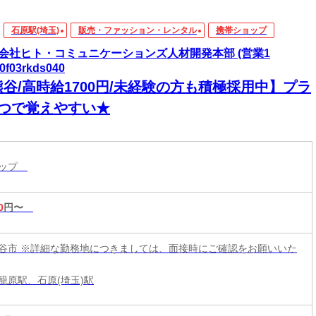
石原駅(埼玉)
販売・ファッション・レンタル
携帯ショップ
会社ヒト・コミュニケーションズ人材開発本部 (営業1
0f03rkds040
熊谷/高時給1700円/未経験の方も積極採用中】プラ
1つで覚えやすい★
ョップ
0
円〜
谷市 ※詳細な勤務地につきましては、面接時にご確認をお願いいた
籠原駅、石原(埼玉)駅