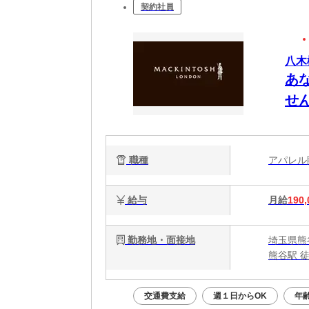
契約社員
八木
あ
せ
職種
アパレ
給与
月給
190,
勤務地・面接地
埼玉県熊
熊谷駅 徒
交通費支給
週１日からOK
年