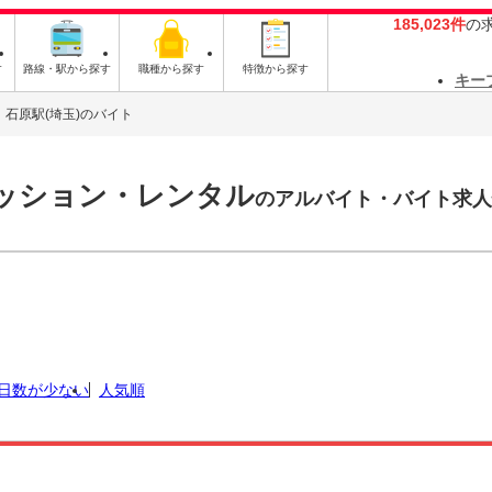
185,023件
の
す
路線・駅から探す
職種から探す
特徴から探す
キー
石原駅(埼玉)のバイト
ァッション・レンタル
のアルバイト・バイト求人
日数が少ない
人気順