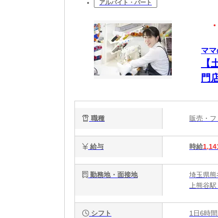
アルバイト・パート
ママ
【
門
職種
販売・
給与
時給
1,14
勤務地・面接地
埼玉県熊谷
上熊谷駅 
シフト
1日6時間