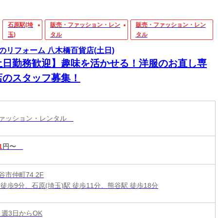
石原駅(埼
販売・ファッション・レン
販売・ファッション・レン
玉)
タル
タル
のリフォーム 八木橋百貨店(土日)
土日勤務歓迎】趣味を活かせる！洋服のお直し専
店のスタッフ募集！
ファッション・レンタル
1
円〜
市仲町74 2F
徒歩9分、石原(埼玉)駅 徒歩11分、熊谷駅 徒歩18分
 週3日からOK