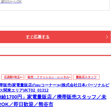
 週5日からOK
すぐ応募する
石原駅(埼玉)
販売・ファッション・レンタル
量販店スタッフ
帯販売/家電量販店のauコーナー≫(株式会社日本パーソナルビ
関東エリア)/KT02_01312
時給1700円」家電量販店／携帯販売スタッフ／未
験OK／即日歓迎／熊谷市