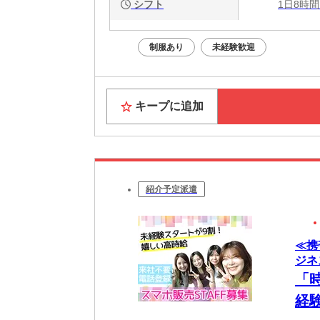
シフト
1日8時間
制服あり
未経験歓迎
キープに追加
紹介予定派遣
≪携
ジネス
「
経