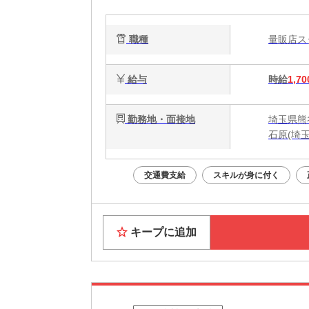
職種
量販店
給与
時給
1,70
勤務地・面接地
埼玉県熊
石原(埼
交通費支給
スキルが身に付く
キープに追加