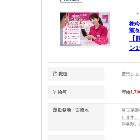
株式
部)/s
【
ン
職種
携帯シ
給与
時給
1,70
勤務地・面接地
埼玉県熊
します。
熊谷駅、