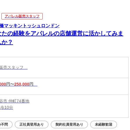
アパレル販売スタッフ
橋マッキントッシュロンドン
なたの経験をアパレルの店舗運営に活かしてみま
んか？
ル販売スタッフ
000
円〜
250,000
円
谷市 仲町74番地
歩10分
齢不問
正社員登用あり
契約社員登用あり
未経験歓迎