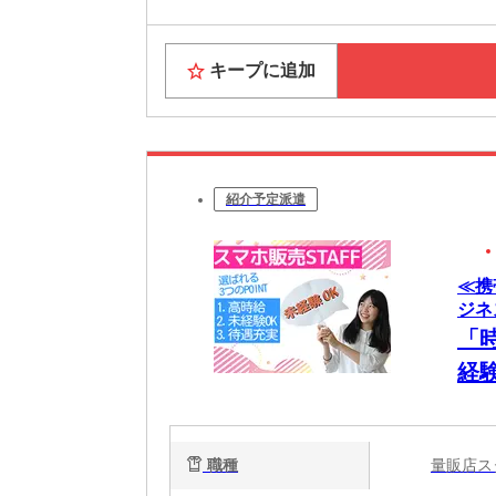
キープに追加
紹介予定派遣
≪携
ジネス
「
経
職種
量販店