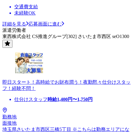
交通費支給
未経験OK
詳細を見る
応募画面に進む
派遣労働者
東西株式会社 CS推進グループ[302] さいたま市西区 seO1300
即日スタート！高時給でお財布潤う！夜勤黙々仕分けスタッ
フ！経験不問！
仕分けスタッフ
時給
1,400
円〜
1,750
円
勤務地
面接地
埼玉県さいたま市西区三橋5丁目 ※こちらは勤務エリアにな