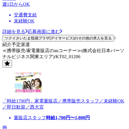
週1日からOK
交通費支給
未経験OK
詳細を見る
応募画面に進む
ツクイさいたま指扇プラザ(デイサービス)のその他の求人を見る
紹介予定派遣
≪携帯販売/家電量販店のauコーナー≫(株式会社日本パーソ
ナルビジネス関東エリア)/KT02_01206
「時給1700円」家電量販店／携帯販売スタッフ／未経験OK
／即日歓迎／西大宮
量販店スタッフ
時給
1,700
円〜
1,800
円