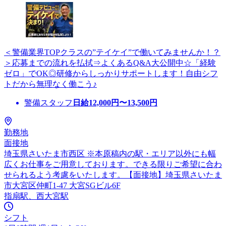
＜警備業界TOPクラスの”テイケイ”で働いてみませんか！？
＞応募までの流れを払拭⇒よくあるQ&A大公開中☆「経験
ゼロ」でOK◎研修からしっかりサポートします！自由シフ
トだから無理なく働こう♪
警備スタッフ
日給
12,000
円〜
13,500
円
勤務地
面接地
埼玉県さいたま市西区 ※本原稿内の駅・エリア以外にも幅
広くお仕事をご用意しております。できる限りご希望に合わ
せられるよう考慮をいたします。【面接地】埼玉県さいたま
市大宮区仲町1-47 大宮SGビル6F
指扇駅、西大宮駅
シフト