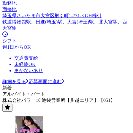
勤務地
面接地
埼玉県さいたま市大宮区櫛引町1-731-3 GH櫛引
鉄道博物館駅、日進(埼玉)駅、大宮(埼玉)駅、北大宮駅、西
大宮駅
シフト
週1日からOK
交通費支給
未経験OK
まかないあり
詳細を見る
応募画面に進む
新着
アルバイト・パート
株式会社パワーズ 池袋営業所【川越エリア】【051】