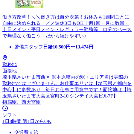
働き方改革！＼＼働き方は自分次第！お休みも1週間ごとに
自由に決められる！／／週休3日もOK！週1回・月に数回・
土日メイン・平日メイン・レギュラー勤務等、自分のペース
で無理なく働こう！だから続けやすい♪
警備スタッフ
日給
10,500
円〜
13,474
円
勤務地
面接地
埼玉県さいたま市西区 ※本原稿内の駅・エリア名は実際の
勤務地ではございません。お仕事エリアは【埼玉県と都内を
中心】に多数あり！毎日お仕事ご用意中です！面接地は【埼
玉県さいたま市大宮区宮町2-10 シンテイ大宮ビル7F】
指扇駅、西大宮駅
シフト
1日8時間 週1日からOK
交通費支給