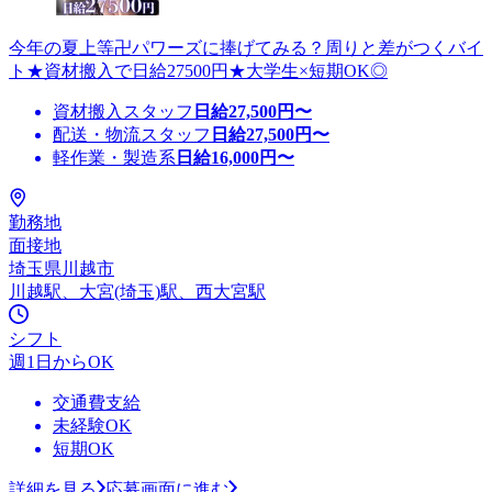
今年の夏上等卍パワーズに捧げてみる？周りと差がつくバイ
ト★資材搬入で日給27500円★大学生×短期OK◎
資材搬入スタッフ
日給
27,500
円〜
配送・物流スタッフ
日給
27,500
円〜
軽作業・製造系
日給
16,000
円〜
勤務地
面接地
埼玉県川越市
川越駅、大宮(埼玉)駅、西大宮駅
シフト
週1日からOK
交通費支給
未経験OK
短期OK
詳細を見る
応募画面に進む