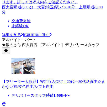
ります。詳しくは求人内をご確認ください。
西大宮駅 徒歩13分 大宮(埼玉)駅 バス20分 上尾駅 徒歩40
分
交通費支給
未経験OK
詳細を見る
応募画面に進む
アルバイト・パート
★銀のさら 西大宮店 ［アルバイト］デリバリースタッフ
【フリーター大歓迎】安定収入GET！20代～30代活躍中☆ま
かない有/髪色自由/シフト自由
デリバリースタッフ
時給
1,400
円〜