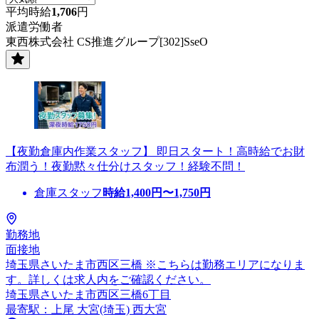
平均時給
1,706
円
派遣労働者
東西株式会社 CS推進グループ[302]SseO
【夜勤倉庫内作業スタッフ】 即日スタート！高時給でお財
布潤う！夜勤黙々仕分けスタッフ！経験不問！
倉庫スタッフ
時給
1,400
円〜
1,750
円
勤務地
面接地
埼玉県さいたま市西区三橋 ※こちらは勤務エリアになりま
す。詳しくは求人内をご確認ください。
埼玉県さいたま市西区三橋6丁目
最寄駅：上尾 大宮(埼玉) 西大宮