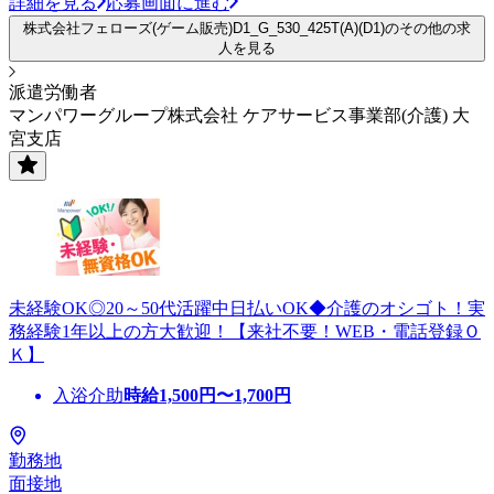
詳細を見る
応募画面に進む
株式会社フェローズ(ゲーム販売)D1_G_530_425T(A)(D1)のその他の求
人を見る
派遣労働者
マンパワーグループ株式会社 ケアサービス事業部(介護) 大
宮支店
未経験OK◎20～50代活躍中日払いOK◆介護のオシゴト！実
務経験1年以上の方大歓迎！【来社不要！WEB・電話登録Ｏ
Ｋ】
入浴介助
時給
1,500
円〜
1,700
円
勤務地
面接地