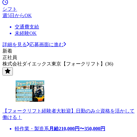
シフト
週5日からOK
交通費支給
未経験OK
詳細を見る
応募画面に進む
新着
正社員
株式会社ダイエックス東京【フォークリフト】(36)
【フォークリフト経験者大歓迎】日勤のみ☆資格を活かして
働ける！
軽作業・製造系
月給
210,000
円〜
350,000
円