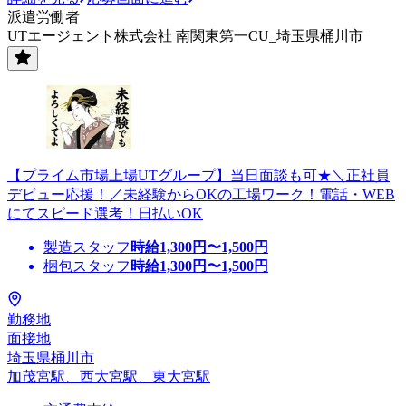
派遣労働者
UTエージェント株式会社 南関東第一CU_埼玉県桶川市
【プライム市場上場UTグループ】当日面談も可★＼正社員
デビュー応援！／未経験からOKの工場ワーク！電話・WEB
にてスピード選考！日払いOK
製造スタッフ
時給
1,300
円〜
1,500
円
梱包スタッフ
時給
1,300
円〜
1,500
円
勤務地
面接地
埼玉県桶川市
加茂宮駅、西大宮駅、東大宮駅