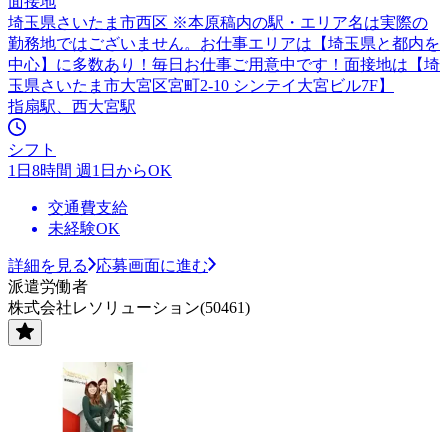
面接地
埼玉県さいたま市西区 ※本原稿内の駅・エリア名は実際の
勤務地ではございません。お仕事エリアは【埼玉県と都内を
中心】に多数あり！毎日お仕事ご用意中です！面接地は【埼
玉県さいたま市大宮区宮町2-10 シンテイ大宮ビル7F】
指扇駅、西大宮駅
シフト
1日8時間 週1日からOK
交通費支給
未経験OK
詳細を見る
応募画面に進む
派遣労働者
株式会社レソリューション(50461)