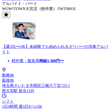
アルバイト・パート
WOW!TOWN大宮店（軽作業）/5WT0003L
【週3日〜OK】未経験でも始められるガリバーの洗車アルバ
イト
軽作業・製造系
時給
1,380
円〜
勤務地
面接地
埼玉県さいたま市西区三橋六丁目725-1
西大宮駅 徒歩13分
シフト
1日4時間 週3日からOK