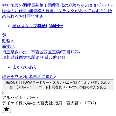
福祉施設の調理員募集！調理業務の経験をそのまま活かせる
調理のお仕事♪無資格大歓迎！ブランクがあってもすぐに始
められるお仕事です★
給食スタッフ
時給
1,300
円〜
勤務地
面接地
埼玉県さいたま市西区西区三橋6丁目1372-1
JR川越線西大宮駅より 徒歩約14分
まかないあり
詳細を見る
応募画面に進む
株式会社HITOWAフードサービスカンパニー/ロイヤルレジデンス西大
宮_【アルバイト・パート】調理員_12262のその他の求人を見る
アルバイト・パート
テイケイ株式会社 大宮支社 指扇・西大宮エリア(2)