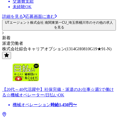
交通費支給
未経験OK
詳細を見る
応募画面に進む
UTエージェント株式会社 南関東第一CU_埼玉県桶川市のその他の求人
を見る
新着
派遣労働者
株式会社綜合キャリアオプション(1314GH0810G19★91-N)
【20代～40代活躍中】社保完備・派遣のお仕事☆週5で働け
る☆機械オペレーター/日払いOK
機械オペレーション
時給
1,450
円〜