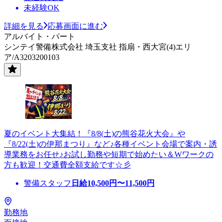
未経験OK
詳細を見る
応募画面に進む
アルバイト・パート
シンテイ警備株式会社 埼玉支社 指扇・西大宮(4)エリ
ア/A3203200103
夏のイベント大集結！『8/8(土)の熊谷花火大会』や
『8/22(土)の伊那まつり』など♪各種イベント会場で案内・誘
導業務をお任せ♪お試し勤務や短期で始めたい＆Wワークの
方も歓迎！交通費全額支給です☆彡
警備スタッフ
日給
10,500
円〜
11,500
円
勤務地