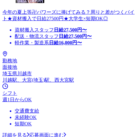
今年の夏上等卍パワーズに捧げてみる？周りと差がつくバイ
ト★資材搬入で日給27500円★大学生×短期OK◎
資材搬入スタッフ
日給
27,500
円〜
配送・物流スタッフ
日給
27,500
円〜
軽作業・製造系
日給
16,000
円〜
勤務地
面接地
埼玉県川越市
川越駅、大宮(埼玉)駅、西大宮駅
シフト
週1日からOK
交通費支給
未経験OK
短期OK
詳細を見る
応募画面に進む