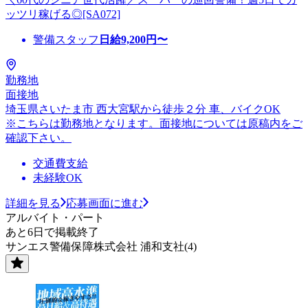
ッツリ稼げる◎[SA072]
警備スタッフ
日給
9,200
円〜
勤務地
面接地
埼玉県さいたま市 西大宮駅から徒歩２分 車、バイクOK
※こちらは勤務地となります。面接地については原稿内をご
確認下さい。
交通費支給
未経験OK
詳細を見る
応募画面に進む
アルバイト・パート
あと6日で掲載終了
サンエス警備保障株式会社 浦和支社(4)