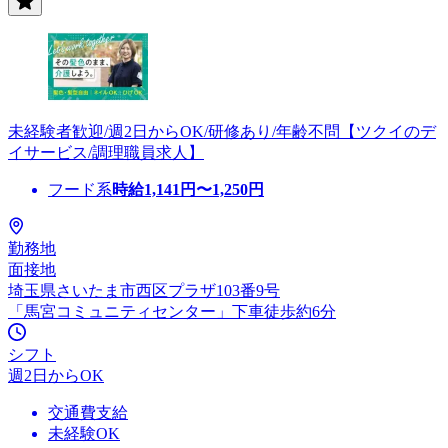
未経験者歓迎/週2日からOK/研修あり/年齢不問【ツクイのデ
イサービス/調理職員求人】
フード系
時給
1,141
円〜
1,250
円
勤務地
面接地
埼玉県さいたま市西区プラザ103番9号
「馬宮コミュニティセンター」下車徒歩約6分
シフト
週2日からOK
交通費支給
未経験OK