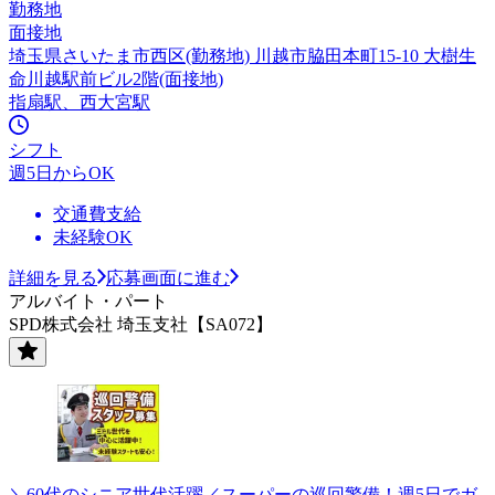
勤務地
面接地
埼玉県さいたま市西区(勤務地) 川越市脇田本町15-10 大樹生
命川越駅前ビル2階(面接地)
指扇駅、西大宮駅
シフト
週5日からOK
交通費支給
未経験OK
詳細を見る
応募画面に進む
アルバイト・パート
SPD株式会社 埼玉支社【SA072】
＼60代のシニア世代活躍／スーパーの巡回警備！週5日でガ