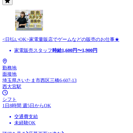
<日払いOK>家電量販店でゲームなどの販売のお仕事★
家電販売スタッフ
時給
1,600
円〜
1,900
円
勤務地
面接地
埼玉県さいたま市西区三橋6-607-13
西大宮駅
シフト
1日8時間 週5日からOK
交通費支給
未経験OK