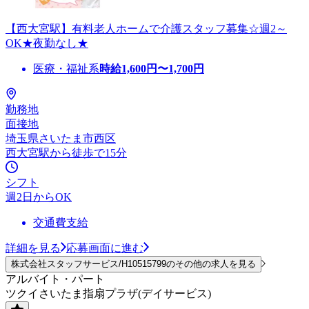
【西大宮駅】有料老人ホームで介護スタッフ募集☆週2～
OK★夜勤なし★
医療・福祉系
時給
1,600
円〜
1,700
円
勤務地
面接地
埼玉県さいたま市西区
西大宮駅から徒歩で15分
シフト
週2日からOK
交通費支給
詳細を見る
応募画面に進む
株式会社スタッフサービス/H10515799のその他の求人を見る
アルバイト・パート
ツクイさいたま指扇プラザ(デイサービス)