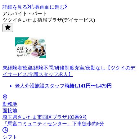
詳細を見る
応募画面に進む
アルバイト・パート
ツクイさいたま指扇プラザ(デイサービス)
未経験者歓迎/経験不問/研修制度充実/夜勤なし【ツクイのデ
イサービス/介護スタッフ求人】
老人介護施設スタッフ
時給
1,141
円〜
1,479
円
勤務地
面接地
埼玉県さいたま市西区プラザ103番9号
「馬宮コミュニティセンター」下車徒歩約6分
シフト