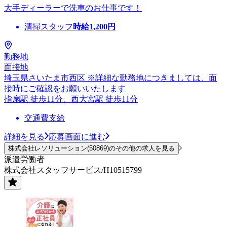
大手ディーラーで洗車のお仕事です！
清掃スタッフ
時給
1,200
円
勤務地
面接地
埼玉県さいたま市西区 ※詳細な勤務地につきましては、面
接時にご確認をお願いいたします
指扇駅 徒歩11分、西大宮駅 徒歩11分
交通費支給
詳細を見る
応募画面に進む
株式会社レソリューション(50869)のその他の求人を見る
派遣労働者
株式会社スタッフサービス/H10515799