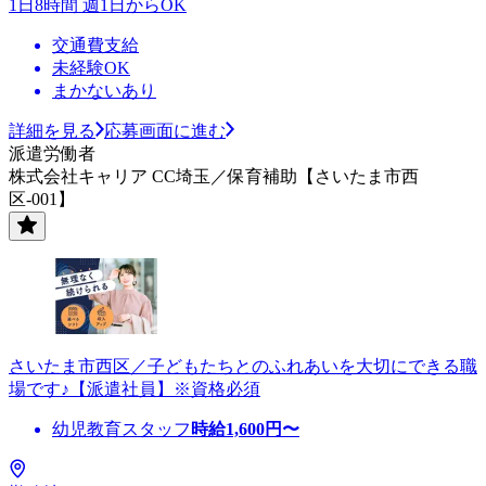
1日8時間 週1日からOK
交通費支給
未経験OK
まかないあり
詳細を見る
応募画面に進む
派遣労働者
株式会社キャリア CC埼玉／保育補助【さいたま市西
区-001】
さいたま市西区／子どもたちとのふれあいを大切にできる職
場です♪【派遣社員】※資格必須
幼児教育スタッフ
時給
1,600
円〜