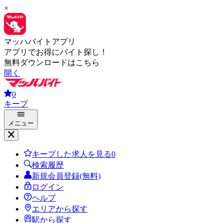
×
マッハバイトアプリ
アプリでお得にバイト探し！
無料ダウンロードはこちら
開く
0
キープ
メニュー
キープした求人を見る
0
検索履歴
新規会員登録(無料)
ログイン
ヘルプ
エリアから探す
駅から探す