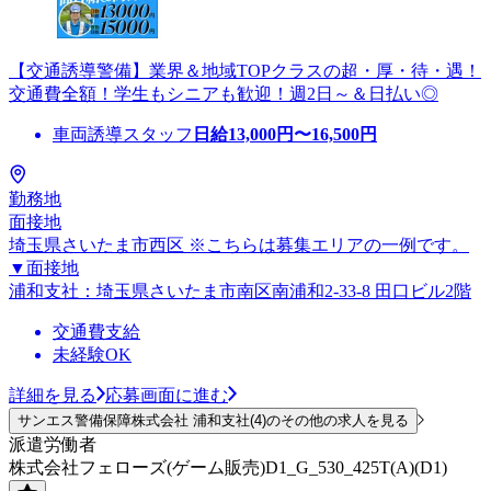
【交通誘導警備】業界＆地域TOPクラスの超・厚・待・遇！
交通費全額！学生もシニアも歓迎！週2日～＆日払い◎
車両誘導スタッフ
日給
13,000
円〜
16,500
円
勤務地
面接地
埼玉県さいたま市西区 ※こちらは募集エリアの一例です。
▼面接地
浦和支社：埼玉県さいたま市南区南浦和2-33-8 田口ビル2階
交通費支給
未経験OK
詳細を見る
応募画面に進む
サンエス警備保障株式会社 浦和支社(4)のその他の求人を見る
派遣労働者
株式会社フェローズ(ゲーム販売)D1_G_530_425T(A)(D1)