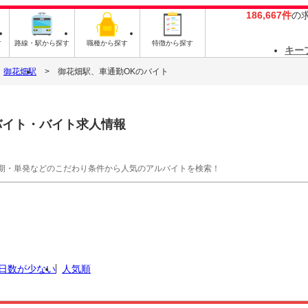
186,667件
の
す
路線・駅から探す
職種から探す
特徴から探す
キー
御花畑駅
御花畑駅、車通勤OKのバイト
バイト・バイト求人情報
期・単発などのこだわり条件から人気のアルバイトを検索！
日数が少ない
人気順