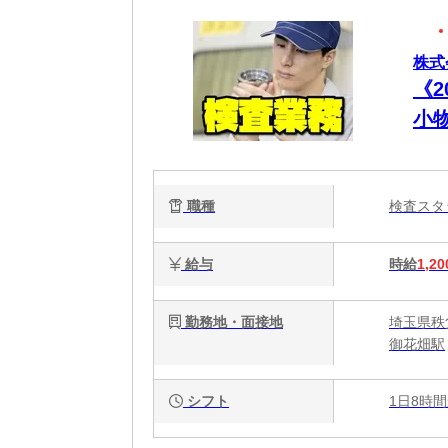
株式
《
小
職種
検査ス
給与
時給
1,20
勤務地・面接地
埼玉県秩
御花畑駅
シフト
1日8時間