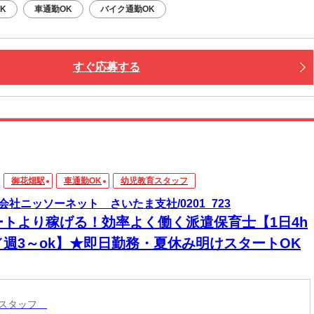
K
車通勤OK
バイク通勤OK
すぐ応募する
御花畑駅
車通勤OK
幼児教育スタッフ
会社ニッソーネット さいたま支社/0201_723
ートより稼げる！効率よく働く派遣保育士【1日4h
／週3～ok】★即日勤務・夏休み明けスタートOK
育スタッフ