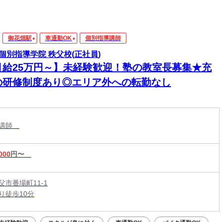
御花畑駅
車通勤OK
個別指導講師
個別指導学院 秩父校(正社員)
月給25万円～】未経験歓迎！塾の教室長募集★充
の研修制度あり◎エリア外への転勤なし
導講師
000
円〜
父市番場町11-1
り徒歩10分