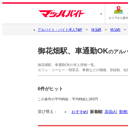
エリアから探
アルバイト・バイト求人TOP
埼玉県
秩父市
御花畑駅、車通勤OK
のアル
御花畑駅、車通勤OKの求人情報一覧。
カフェ・コーヒー・喫茶店、事務などの職種、登録制、短
6件がヒット
この条件の平均時給：平均時給1,385円
並び替え：
おすすめ
新着順
高収入
勤務