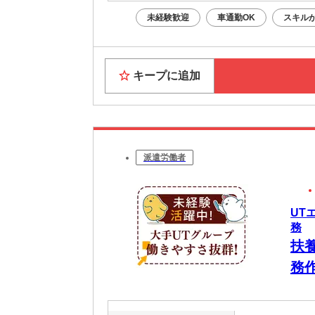
未経験歓迎
車通勤OK
スキル
キープに追加
派遣労働者
UT
務
扶
務
し