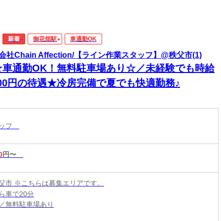
新着
御花畑駅
車通勤OK
会社Chain Affection/【ライン作業スタッフ】@秩父市(1)
☆車通勤OK！無料駐車場あり☆／未経験でも時給
400円の待遇★冷房完備で夏でも快適勤務♪
タッフ
0
円〜
父市 ※こちらは募集エリアです。
ら車で20分
／無料駐車場あり