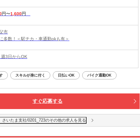
0
円〜
1,600
円
父市
に多数！＜駅チカ・車通勤okも有＞
 週3日からOK
す
スキルが身に付く
日払いOK
バイク通勤OK
すぐ応募する
いたま支社/0201_723のその他の求人を見る