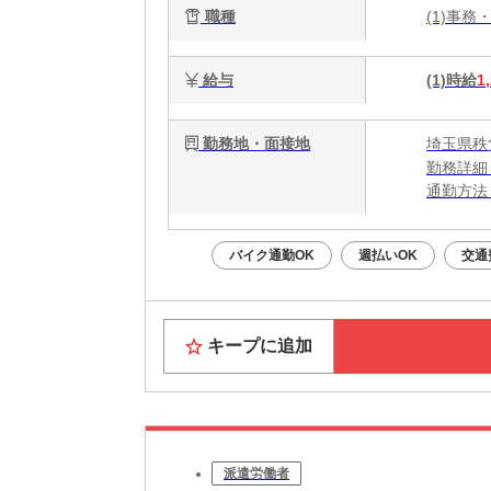
職種
(1)事務
給与
(1)時給
1
勤務地・面接地
埼玉県秩
勤務詳細
通勤方法
最寄り駅
※構内の
バイク通勤OK
週払いOK
交通
キープに追加
派遣労働者