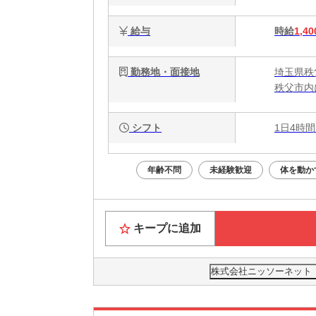
給与
時給
1,40
勤務地・面接地
埼玉県秩
秩父市内
シフト
1日4時間
年齢不問
未経験歓迎
体を動か
キープに追加
株式会社ニッソーネット さ