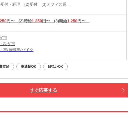
・受付・経理 (2)受付 (3)オフィス系
,250
円〜
(2)時給
1,250
円〜
(3)時給
1,250
円〜
父市
：秩父市
：車/自転車/バイク
：大野原駅から車5分
（無料）駐車場利用OK
費支給
車通勤OK
日払いOK
すぐ応募する