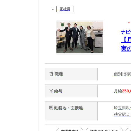
正社員
ナビ
【
実
職種
個別指
給与
月給
250,
勤務地・面接地
埼玉県秩
秩父駅よ