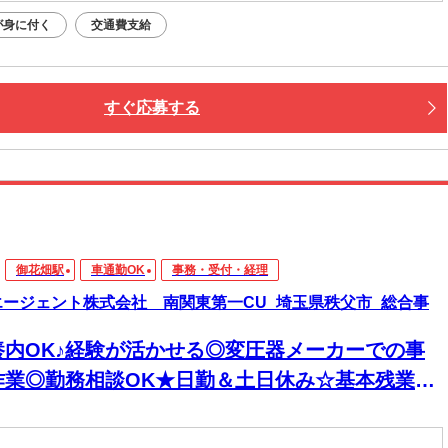
が身に付く
交通費支給
すぐ応募する
御花畑駅
車通勤OK
事務・受付・経理
エージェント株式会社 南関東第一CU_埼玉県秩父市_総合事
養内OK♪経験が活かせる◎変圧器メーカーでの事
作業◎勤務相談OK★日勤＆土日休み☆基本残業な