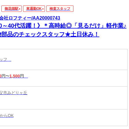
御花畑駅
車通勤OK
検査スタッフ
会社ロフティー/AA20000743
20～40代活躍！》＊高時給◎「見るだけ」軽作業♪
物部品のチェックスタッフ★土日休み！
タッフ
0
円〜
1,500
円
父市みどりヶ丘
からOK