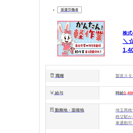
派遣労働者
株式
＼
1,
職種
製造ス
給与
時給
1,40
勤務地・面接地
埼玉県秩
秩父駅か
車通勤可