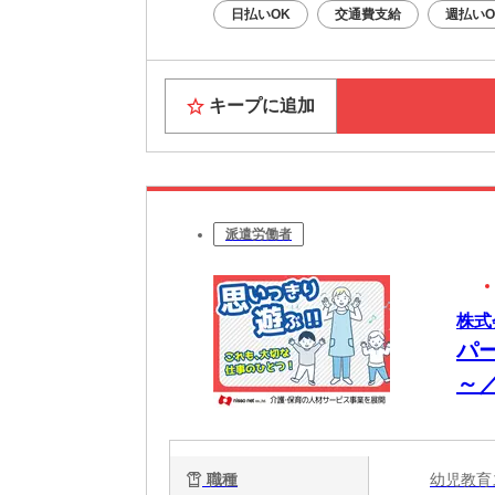
日払いOK
交通費支給
週払いO
キープに追加
派遣労働者
株式
パ
～
職種
幼児教