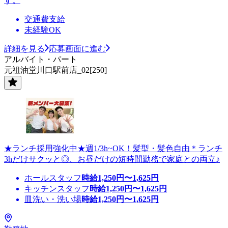
す。
交通費支給
未経験OK
詳細を見る
応募画面に進む
アルバイト・パート
元祖油堂川口駅前店_02[250]
★ランチ採用強化中★週1/3h~OK！髪型・髪色自由＊ランチ
3hだけサクッと◎、お昼だけの短時間勤務で家庭との両立♪
ホールスタッフ
時給
1,250
円〜
1,625
円
キッチンスタッフ
時給
1,250
円〜
1,625
円
皿洗い・洗い場
時給
1,250
円〜
1,625
円