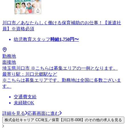
川口市／あなたらしく働ける保育補助のお仕事！【派遣社
員】※資格必須
幼児教育スタッフ
時給
1,750
円〜
勤務地
面接地
埼玉県川口市 ※こちらは募集エリアの一例となります。
最寄り駅：川口元郷駅など
※こちらは募集エリアです。勤務地は全国に多数ございま
す。
交通費支給
未経験OK
詳細を見る
応募画面に進む
株式会社キャリア CC埼玉／保育【川口市-008】のその他の求人を見る