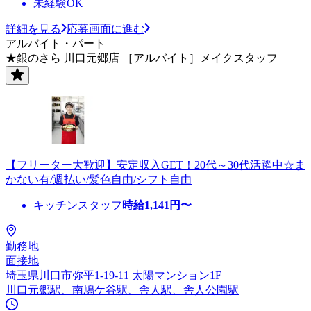
未経験OK
詳細を見る
応募画面に進む
アルバイト・パート
★銀のさら 川口元郷店 ［アルバイト］メイクスタッフ
【フリーター大歓迎】安定収入GET！20代～30代活躍中☆ま
かない有/週払い/髪色自由/シフト自由
キッチンスタッフ
時給
1,141
円〜
勤務地
面接地
埼玉県川口市弥平1-19-11 太陽マンション1F
川口元郷駅、南鳩ケ谷駅、舎人駅、舎人公園駅