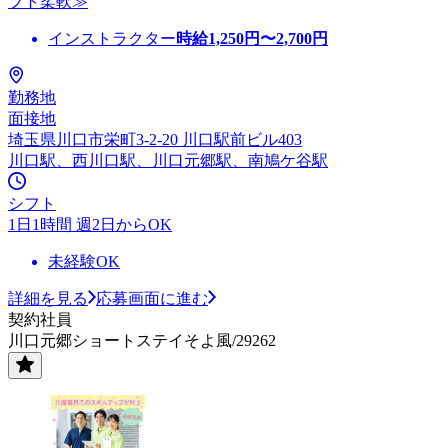
フト柔軟≫
インストラクター
時給
1,250
円〜
2,700
円
勤務地
面接地
埼玉県川口市栄町3-2-20 川口駅前ビル403
川口駅、西川口駅、川口元郷駅、南鳩ケ谷駅
シフト
1日1時間 週2日からOK
未経験OK
詳細を見る
応募画面に進む
契約社員
川口元郷ショートステイそよ風/29262