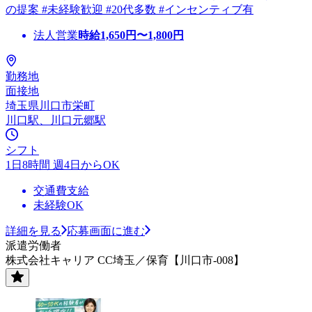
の提案 #未経験歓迎 #20代多数 #インセンティブ有
法人営業
時給
1,650
円〜
1,800
円
勤務地
面接地
埼玉県川口市栄町
川口駅、川口元郷駅
シフト
1日8時間 週4日からOK
交通費支給
未経験OK
詳細を見る
応募画面に進む
派遣労働者
株式会社キャリア CC埼玉／保育【川口市-008】