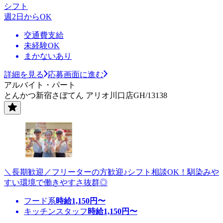
シフト
週2日からOK
交通費支給
未経験OK
まかないあり
詳細を見る
応募画面に進む
アルバイト・パート
とんかつ新宿さぼてん アリオ川口店GH/13138
＼長期歓迎／フリーターの方歓迎♪シフト相談OK！馴染みや
すい環境で働きやすさ抜群◎
フード系
時給
1,150
円〜
キッチンスタッフ
時給
1,150
円〜