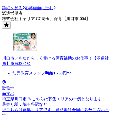
詳細を見る
応募画面に進む
派遣労働者
株式会社キャリア CC埼玉／保育【川口市-004】
川口市／あなたらしく働ける保育補助のお仕事！【派遣社
員】※資格必須
幼児教育スタッフ
時給
1,750
円〜
勤務地
面接地
埼玉県川口市 ※こちらは募集エリアの一例となります。
最寄り駅：鳩ヶ谷駅など
※こちらは募集エリアです。勤務地は全国に多数ございま