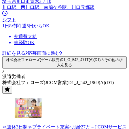
埼玉県川口市青木3-7-10
川口駅、西川口駅、南鳩ケ谷駅、川口元郷駅
シフト
1日8時間 週5日からOK
交通費支給
未経験OK
詳細を見る
応募画面に進む
株式会社フェローズ(ゲーム販売)D1_G_542_471T(A)(D1)のその他の求
人を見る
派遣労働者
株式会社フェローズ(JCOM営業)D1_J_542_1969(A)(D1)
≪週休3日制≫プライベート充実×月給27万～J:COMサービス