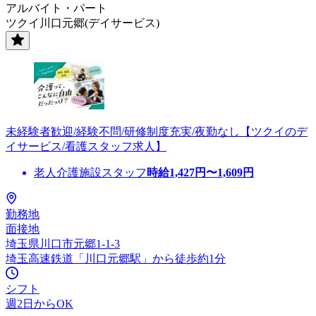
アルバイト・パート
ツクイ川口元郷(デイサービス)
未経験者歓迎/経験不問/研修制度充実/夜勤なし【ツクイのデ
イサービス/看護スタッフ求人】
老人介護施設スタッフ
時給
1,427
円〜
1,609
円
勤務地
面接地
埼玉県川口市元郷1-1-3
埼玉高速鉄道「川口元郷駅」から徒歩約1分
シフト
週2日からOK