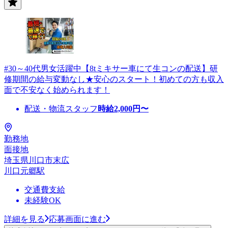
#30～40代男女活躍中【8tミキサー車にて生コンの配送】研
修期間の給与変動なし★安心のスタート！初めての方も収入
面で不安なく始められます！
配送・物流スタッフ
時給
2,000
円〜
勤務地
面接地
埼玉県川口市末広
川口元郷駅
交通費支給
未経験OK
詳細を見る
応募画面に進む