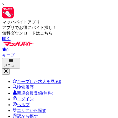
×
マッハバイトアプリ
アプリでお得にバイト探し！
無料ダウンロードはこちら
開く
0
キープ
メニュー
キープした求人を見る
0
検索履歴
新規会員登録(無料)
ログイン
ヘルプ
エリアから探す
駅から探す