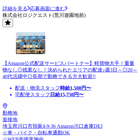
詳細を見る
応募画面に進む
株式会社ロジクエスト(荒川遊園地前)
【Amazon公式配送サービスパートナー】軽貨物大手！重量
物なし◎残業なし！決められたエリアの配達♪週3日～◎20～
40代活躍中◎長期で勤務できる方大歓迎!!
配送・物流スタッフ
時給
1,500
円〜
宅配便スタッフ
日給
15,750
円〜
勤務地
面接地
埼玉県川口市領家4-9-36 Amazon川口倉庫DEJ
☆車・バイク・自転車通勤OK
☆WEB面接実施中