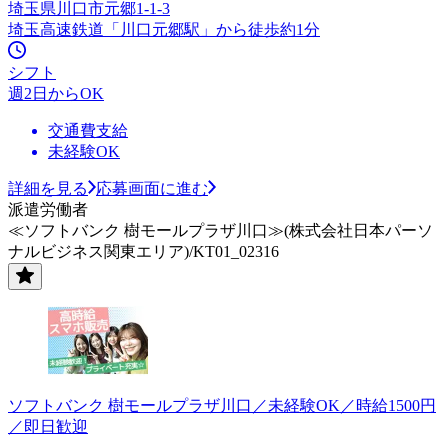
埼玉県川口市元郷1-1-3
埼玉高速鉄道「川口元郷駅」から徒歩約1分
シフト
週2日からOK
交通費支給
未経験OK
詳細を見る
応募画面に進む
派遣労働者
≪ソフトバンク 樹モールプラザ川口≫(株式会社日本パーソ
ナルビジネス関東エリア)/KT01_02316
ソフトバンク 樹モールプラザ川口／未経験OK／時給1500円
／即日歓迎