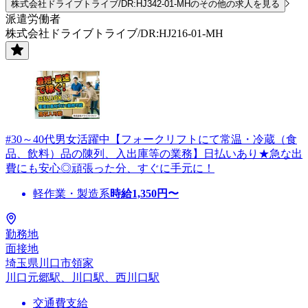
株式会社ドライブトライブ/DR:HJ342-01-MHのその他の求人を見る
派遣労働者
株式会社ドライブトライブ/DR:HJ216-01-MH
#30～40代男女活躍中【フォークリフトにて常温・冷蔵（食
品、飲料）品の陳列、入出庫等の業務】日払いあり★急な出
費にも安心◎頑張った分、すぐに手元に！
軽作業・製造系
時給
1,350
円〜
勤務地
面接地
埼玉県川口市領家
川口元郷駅、川口駅、西川口駅
交通費支給