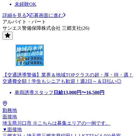
未経験OK
詳細を見る
応募画面に進む
アルバイト・パート
サンエス警備保障株式会社 三郷支社(26)
【交通誘導警備】業界＆地域TOPクラスの超・厚・待・遇！
交通費全額！学生もシニアも歓迎！週2日～＆日払い◎
車両誘導スタッフ
日給
13,000
円〜
16,500
円
勤務地
面接地
埼玉県川口市 ※こちらは募集エリアの一例です。
▼面接地
三郷支社：埼玉県三郷市早稲田1-1-1 KTT5ビル501号室