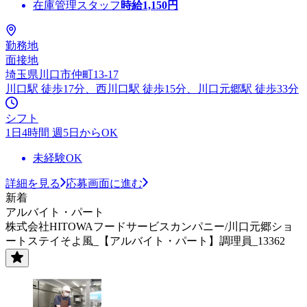
在庫管理スタッフ
時給
1,150
円
勤務地
面接地
埼玉県川口市仲町13-17
川口駅 徒歩17分、西川口駅 徒歩15分、川口元郷駅 徒歩33分
シフト
1日4時間 週5日からOK
未経験OK
詳細を見る
応募画面に進む
新着
アルバイト・パート
株式会社HITOWAフードサービスカンパニー/川口元郷ショ
ートステイそよ風_【アルバイト・パート】調理員_13362