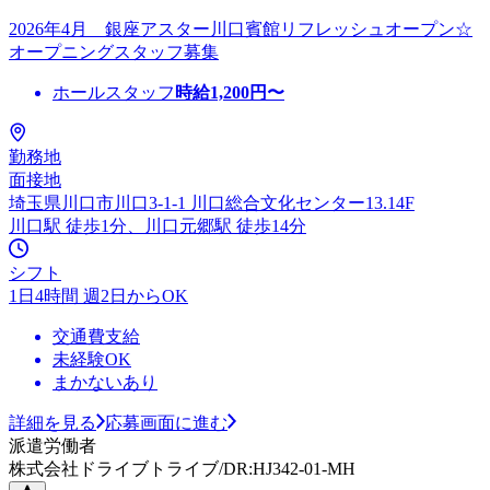
2026年4月 銀座アスター川口賓館リフレッシュオープン☆
オープニングスタッフ募集
ホールスタッフ
時給
1,200
円〜
勤務地
面接地
埼玉県川口市川口3-1-1 川口総合文化センター13.14F
川口駅 徒歩1分、川口元郷駅 徒歩14分
シフト
1日4時間 週2日からOK
交通費支給
未経験OK
まかないあり
詳細を見る
応募画面に進む
派遣労働者
株式会社ドライブトライブ/DR:HJ342-01-MH