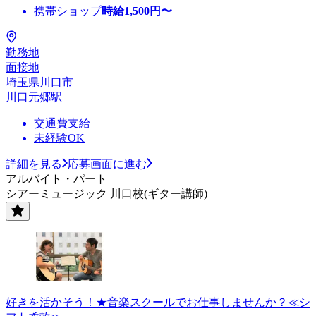
携帯ショップ
時給
1,500
円〜
勤務地
面接地
埼玉県川口市
川口元郷駅
交通費支給
未経験OK
詳細を見る
応募画面に進む
アルバイト・パート
シアーミュージック 川口校(ギター講師)
好きを活かそう！★音楽スクールでお仕事しませんか？≪シ