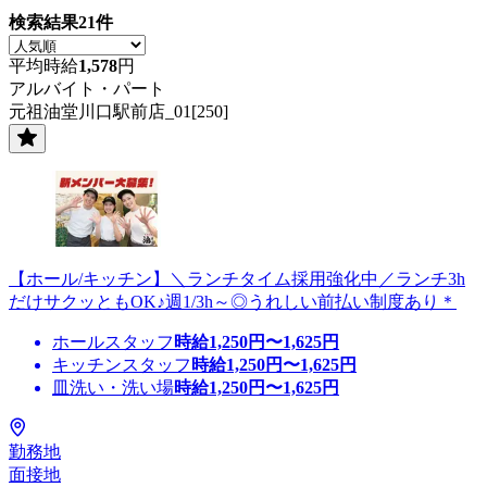
検索結果
21
件
平均時給
1,578
円
アルバイト・パート
元祖油堂川口駅前店_01[250]
【ホール/キッチン】＼ランチタイム採用強化中／ランチ3h
だけサクッともOK♪週1/3h～◎うれしい前払い制度あり＊
ホールスタッフ
時給
1,250
円〜
1,625
円
キッチンスタッフ
時給
1,250
円〜
1,625
円
皿洗い・洗い場
時給
1,250
円〜
1,625
円
勤務地
面接地