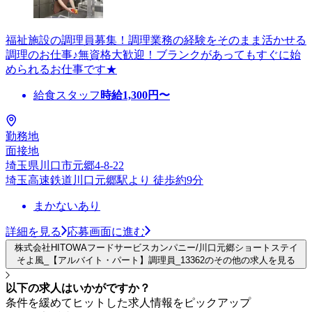
福祉施設の調理員募集！調理業務の経験をそのまま活かせる
調理のお仕事♪無資格大歓迎！ブランクがあってもすぐに始
められるお仕事です★
給食スタッフ
時給
1,300
円〜
勤務地
面接地
埼玉県川口市元郷4-8-22
埼玉高速鉄道川口元郷駅より 徒歩約9分
まかないあり
詳細を見る
応募画面に進む
株式会社HITOWAフードサービスカンパニー/川口元郷ショートステイ
そよ風_【アルバイト・パート】調理員_13362のその他の求人を見る
以下の求人はいかがですか？
条件を緩めてヒットした求人情報をピックアップ