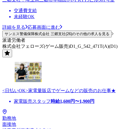
交通費支給
未経験OK
詳細を見る
応募画面に進む
サンエス警備保障株式会社 三郷支社(26)のその他の求人を見る
派遣労働者
株式会社フェローズ(ゲーム販売)D1_G_542_471T(A)(D1)
<日払いOK>家電量販店でゲームなどの販売のお仕事★
家電販売スタッフ
時給
1,600
円〜
1,900
円
勤務地
面接地