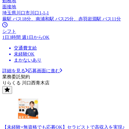
勤務地
面接地
埼玉県川口市川口1-1-1
蕨駅 バス18分、南浦和駅 バス25分、赤羽岩淵駅 バス11分
シフト
1日3時間 週1日からOK
交通費支給
未経験OK
まかないあり
詳細を見る
応募画面に進む
業務委託契約
りらくる 川口西青木店
【未経験×無資格でも応募OK】セラピストで高収入を実現♪