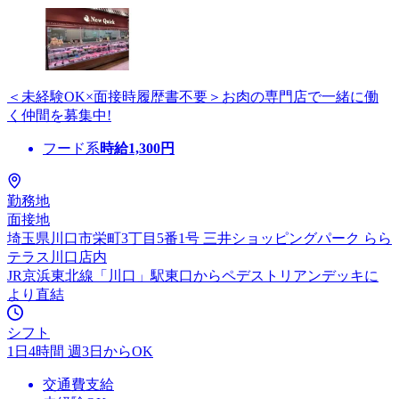
＜未経験OK×面接時履歴書不要＞お肉の専門店で一緒に働
く仲間を募集中!
フード系
時給
1,300
円
勤務地
面接地
埼玉県川口市栄町3丁目5番1号 三井ショッピングパーク らら
テラス川口店内
JR京浜東北線「川口」駅東口からペデストリアンデッキに
より直結
シフト
1日4時間 週3日からOK
交通費支給