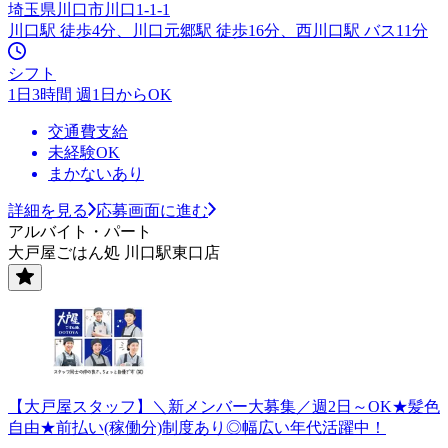
埼玉県川口市川口1-1-1
川口駅 徒歩4分、川口元郷駅 徒歩16分、西川口駅 バス11分
シフト
1日3時間 週1日からOK
交通費支給
未経験OK
まかないあり
詳細を見る
応募画面に進む
アルバイト・パート
大戸屋ごはん処 川口駅東口店
【大戸屋スタッフ】＼新メンバー大募集／週2日～OK★髪色
自由★前払い(稼働分)制度あり◎幅広い年代活躍中！