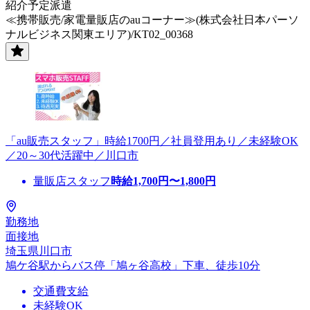
紹介予定派遣
≪携帯販売/家電量販店のauコーナー≫(株式会社日本パーソ
ナルビジネス関東エリア)/KT02_00368
「au販売スタッフ」時給1700円／社員登用あり／未経験OK
／20～30代活躍中／川口市
量販店スタッフ
時給
1,700
円〜
1,800
円
勤務地
面接地
埼玉県川口市
鳩ケ谷駅からバス停「鳩ヶ谷高校」下車、徒歩10分
交通費支給
未経験OK