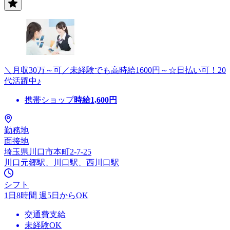
＼月収30万～可／未経験でも高時給1600円～☆日払い可！20
代活躍中♪
携帯ショップ
時給
1,600
円
勤務地
面接地
埼玉県川口市本町2-7-25
川口元郷駅、川口駅、西川口駅
シフト
1日8時間 週5日からOK
交通費支給
未経験OK