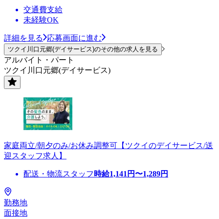
交通費支給
未経験OK
詳細を見る
応募画面に進む
ツクイ川口元郷(デイサービス)のその他の求人を見る
アルバイト・パート
ツクイ川口元郷(デイサービス)
家庭両立/朝夕のみ/お休み調整可【ツクイのデイサービス/送
迎スタッフ求人】
配送・物流スタッフ
時給
1,141
円〜
1,289
円
勤務地
面接地