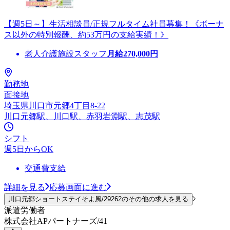
【週5日～】生活相談員/正規フルタイム社員募集！《ボーナ
ス以外の特別報酬、約53万円の支給実績！》
老人介護施設スタッフ
月給
270,000
円
勤務地
面接地
埼玉県川口市元郷4丁目8-22
川口元郷駅、川口駅、赤羽岩淵駅、志茂駅
シフト
週5日からOK
交通費支給
詳細を見る
応募画面に進む
川口元郷ショートステイそよ風/29262のその他の求人を見る
派遣労働者
株式会社APパートナーズ/41