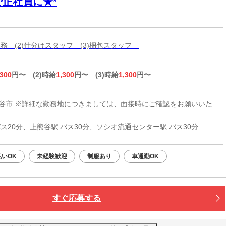
で正社員に★*
般事務 (2)仕分けスタッフ (3)梱包スタッフ
,300
円〜
(2)時給
1,300
円〜
(3)時給
1,300
円〜
谷市 ※詳細な勤務地につきましては、面接時にご確認をお願いいた
バス20分、上熊谷駅 バス30分、ソシオ流通センター駅 バス30分
払いOK
未経験歓迎
制服あり
車通勤OK
すぐ応募する