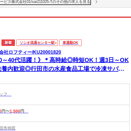
ス株式会社01/sai211025-Tのその他の求人を見る
新着
ソシオ流通センター駅
車通勤OK
会社ロフティー/KU20001820
20～40代活躍！》＊高時給◎時短OK！週3日～OK
扶養内歓迎◎行田市の水産食品工場で冷凍サバの
ット機械操作・洗浄作業｜54歳までの女性活躍
！未経験歓迎★
タッフ
0
円〜
1,500
円
田市持田