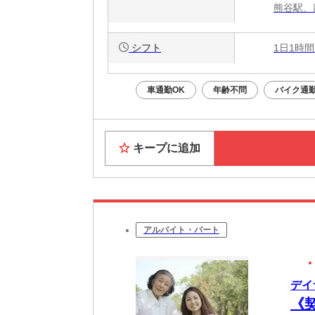
熊谷駅、
シフト
1日1時間
車通勤OK
年齢不問
バイク通勤
キープに追加
アルバイト・パート
デイ
《