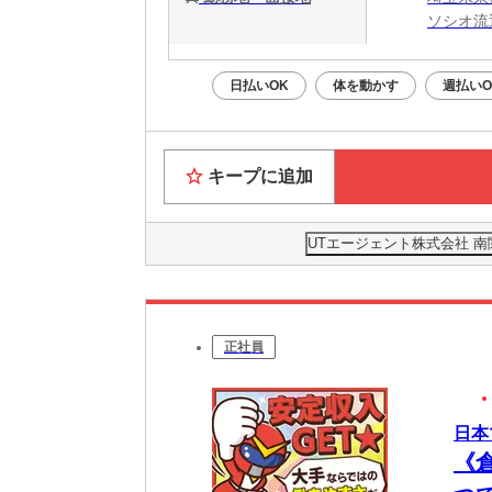
ソシオ流
日払いOK
体を動かす
週払いO
キープに追加
UTエージェント株式会社 
正社員
日本
《