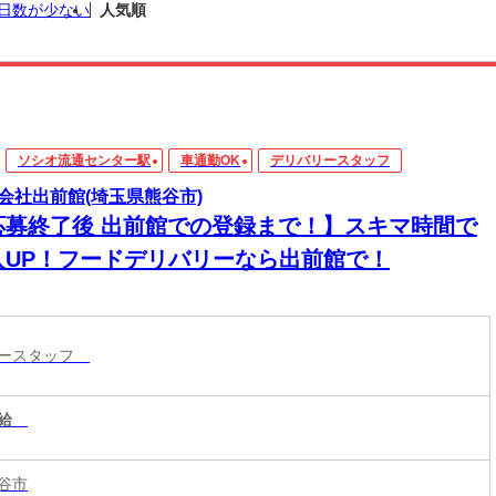
日数が少ない
人気順
ソシオ流通センター駅
車通勤OK
デリバリースタッフ
会社出前館(埼玉県熊谷市)
応募終了後 出前館での登録まで！】スキマ時間で
入UP！フードデリバリーなら出前館で！
リースタッフ
給
谷市