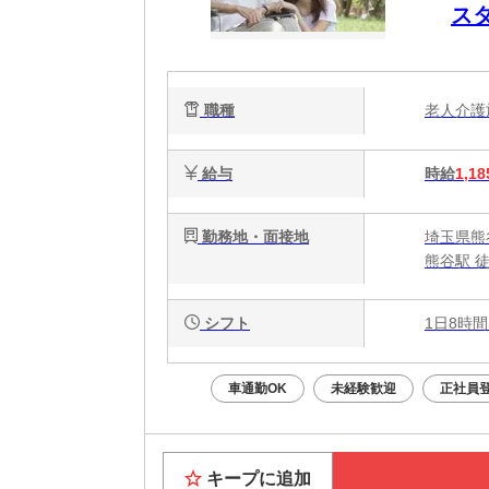
ス
職種
老人介
給与
時給
1,18
勤務地・面接地
埼玉県熊谷
熊谷駅 
シフト
1日8時間
車通勤OK
未経験歓迎
正社員
キープに追加