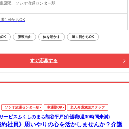
籠原駅、ソシオ流通センター駅
 週1日からOK
OK
服装自由
体を動かす
週１日からOK
すぐ応募する
ソシオ流通センター駅
車通勤OK
老人介護施設スタッフ
サービスふくしのまち熊谷平戸(介護職/週30時間未満)
契約社員》思いやりの心を活かしませんか？介護