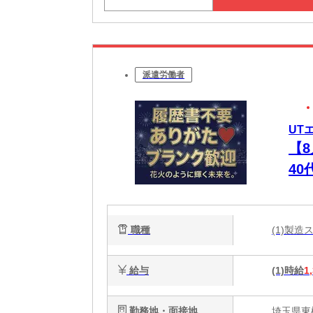
派遣労働者
UT
【
4
ュ
職種
(1)製
給与
(1)時給
1
勤務地・面接地
埼玉県東