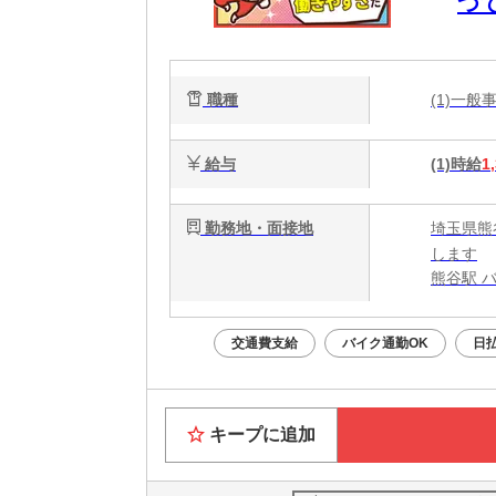
つ
職種
(1)一
給与
(1)時給
1
勤務地・面接地
埼玉県熊
します
熊谷駅 
交通費支給
バイク通勤OK
日
キープに追加