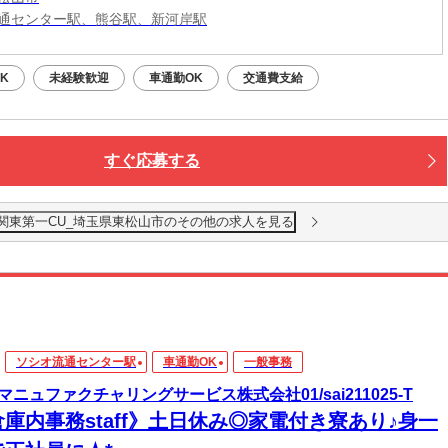
通センター駅、熊谷駅、新河岸駅
K
未経験歓迎
車通勤OK
交通費支給
すぐ応募する
南関東第一CU_埼玉県東松山市のその他の求人を見る
ソシオ流通センター駅
車通勤OK
一般事務
マニュファクチャリングサービス株式会社01/sai211025-T
倉庫内事務staff》土日休み◎家電付き寮あり♪身一