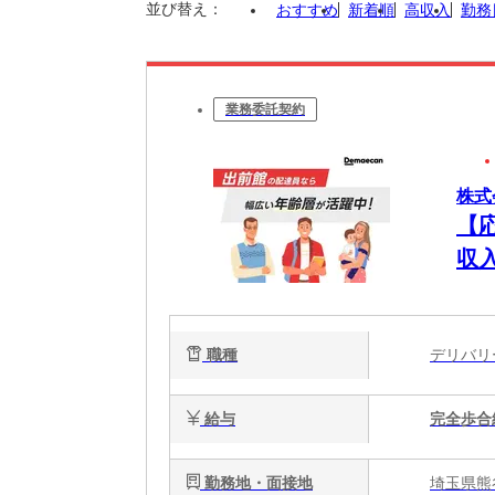
並び替え：
おすすめ
新着順
高収入
勤務
業務委託契約
株式
【
収
職種
デリバ
給与
完全歩合
勤務地・面接地
埼玉県熊