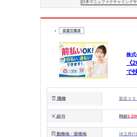
日本マニュファクチャリングサービ
派遣労働者
株式
《
で
カ
中
職種
製造ス
給与
時給
1,20
勤務地・面接地
埼玉県行