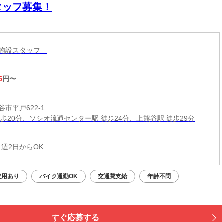
タッフ募集！
護施設スタッフ
5
円〜
市平戸622-1
徒歩20分、ソシオ流通センター駅 徒歩24分、上熊谷駅 徒歩29分
 週2日からOK
登用あり
バイク通勤OK
交通費支給
年齢不問
すぐ応募する