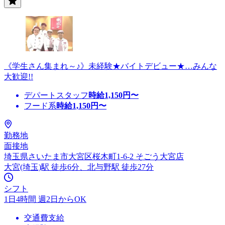
《学生さん集まれ～♪》未経験★バイトデビュー★…みんな
大歓迎!!
デパートスタッフ
時給
1,150
円〜
フード系
時給
1,150
円〜
勤務地
面接地
埼玉県さいたま市大宮区桜木町1-6-2 そごう大宮店
大宮(埼玉)駅 徒歩6分、北与野駅 徒歩27分
シフト
1日4時間 週2日からOK
交通費支給