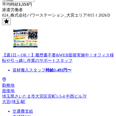
平均時給
1,553
円
派遣労働者
024_株式会社パワーステーション_大宮エリア/015Ｉ2026Ｄ
【週1日～OK！】履歴書不要&WEB面接実施中！オフィス移
転や引っ越し作業のサポートスタッフ
資材搬入スタッフ
時給
1,491
円〜
勤務地
面接地
埼玉県さいたま市大宮区宮町1-5-4 中西ビル7F
大宮(埼玉)駅
交通費支給