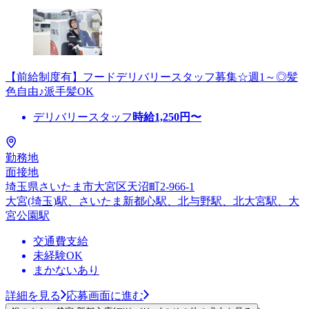
【前給制度有】フードデリバリースタッフ募集☆週1～◎髪
色自由♪派手髪OK
デリバリースタッフ
時給
1,250
円〜
勤務地
面接地
埼玉県さいたま市大宮区天沼町2-966-1
大宮(埼玉)駅、さいたま新都心駅、北与野駅、北大宮駅、大
宮公園駅
交通費支給
未経験OK
まかないあり
詳細を見る
応募画面に進む