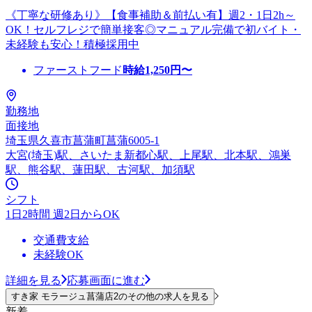
《丁寧な研修あり》【食事補助＆前払い有】週2・1日2h～
OK！セルフレジで簡単接客◎マニュアル完備で初バイト・
未経験も安心！積極採用中
ファーストフード
時給
1,250
円〜
勤務地
面接地
埼玉県久喜市菖蒲町菖蒲6005-1
大宮(埼玉)駅、さいたま新都心駅、上尾駅、北本駅、鴻巣
駅、熊谷駅、蓮田駅、古河駅、加須駅
シフト
1日2時間 週2日からOK
交通費支給
未経験OK
詳細を見る
応募画面に進む
すき家 モラージュ菖蒲店2のその他の求人を見る
新着