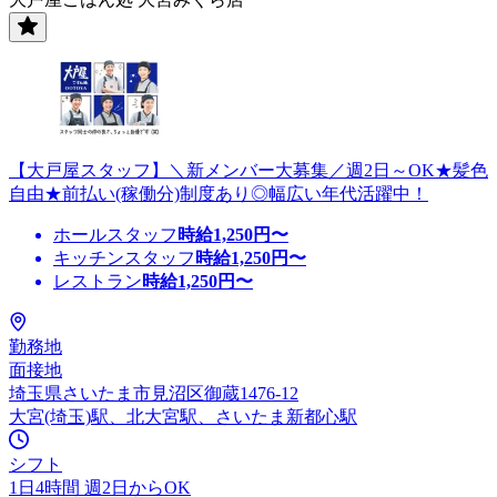
【大戸屋スタッフ】＼新メンバー大募集／週2日～OK★髪色
自由★前払い(稼働分)制度あり◎幅広い年代活躍中！
ホールスタッフ
時給
1,250
円〜
キッチンスタッフ
時給
1,250
円〜
レストラン
時給
1,250
円〜
勤務地
面接地
埼玉県さいたま市見沼区御蔵1476-12
大宮(埼玉)駅、北大宮駅、さいたま新都心駅
シフト
1日4時間 週2日からOK