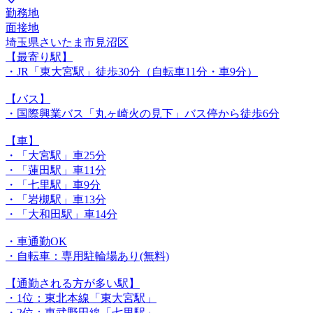
勤務地
面接地
埼玉県さいたま市見沼区
【最寄り駅】
・JR「東大宮駅」徒歩30分（自転車11分・車9分）
【バス】
・国際興業バス「丸ヶ崎火の見下」バス停から徒歩6分
【車】
・「大宮駅」車25分
・「蓮田駅」車11分
・「七里駅」車9分
・「岩槻駅」車13分
・「大和田駅」車14分
・車通勤OK
・自転車：専用駐輪場あり(無料)
【通勤される方が多い駅】
・1位：東北本線「東大宮駅」
・2位：東武野田線「七里駅」