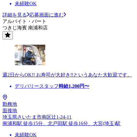
未経験OK
詳細を見る
応募画面に進む
アルバイト・パート
つきじ海賓 南浦和店
週2日からOK!! お寿司が大好き!!というあなた大歓迎です。
デリバリースタッフ
時給
1,200
円〜
勤務地
面接地
埼玉県さいたま市南区辻1-24-11
南浦和駅 徒歩15分、北戸田駅 徒歩16分、大宮(埼玉)駅
未経験OK