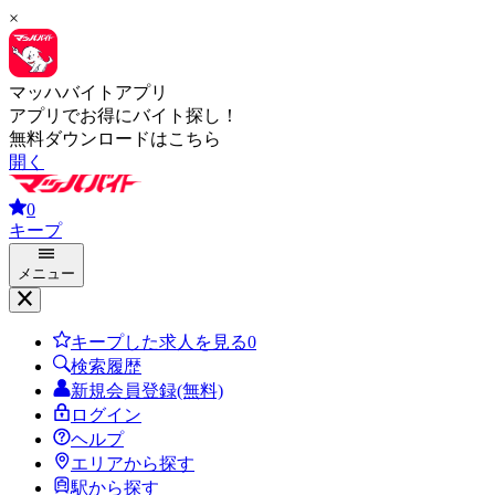
×
マッハバイトアプリ
アプリでお得にバイト探し！
無料ダウンロードはこちら
開く
0
キープ
メニュー
キープした求人を見る
0
検索履歴
新規会員登録(無料)
ログイン
ヘルプ
エリアから探す
駅から探す