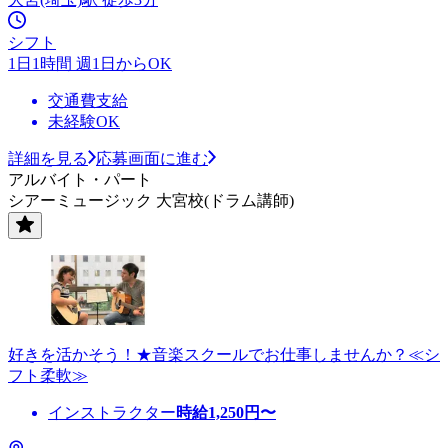
シフト
1日1時間 週1日からOK
交通費支給
未経験OK
詳細を見る
応募画面に進む
アルバイト・パート
シアーミュージック 大宮校(ドラム講師)
好きを活かそう！★音楽スクールでお仕事しませんか？≪シ
フト柔軟≫
インストラクター
時給
1,250
円〜