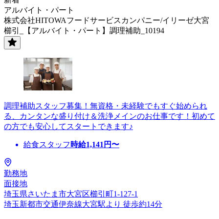
アルバイト・パート
株式会社HITOWAフードサービスカンパニー/イリーゼ大宮
櫛引_【アルバイト・パート】調理補助_10194
調理補助スタッフ募集！無資格・未経験でもすぐ始められ
る、カンタンな盛り付け＆洗浄メインのお仕事です！初めて
の方でも安心してスタートできます♪
給食スタッフ
時給
1,141
円〜
勤務地
面接地
埼玉県さいたま市大宮区櫛引町1-127-1
埼玉新都市交通伊奈線大宮駅より 徒歩約14分