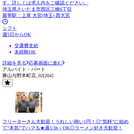
す。詳しくは求人内をご確認ください。
埼玉県さいたま市西区三橋6丁目
最寄駅：上尾 大宮(埼玉) 西大宮
シフト
週5日からOK
交通費支給
未経験OK
詳細を見る
応募画面に進む
アルバイト・パート
豚山与野本町店_02[264]
フリーターさん大歓迎！うれしい賄い1円！◎”気軽”に始め
て“本気”でハマる★週1/3h～OK◎ラーメン好き大歓迎！