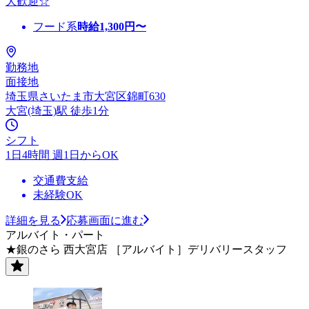
大歓迎☆
フード系
時給
1,300
円〜
勤務地
面接地
埼玉県さいたま市大宮区錦町630
大宮(埼玉)駅 徒歩1分
シフト
1日4時間 週1日からOK
交通費支給
未経験OK
詳細を見る
応募画面に進む
アルバイト・パート
★銀のさら 西大宮店 ［アルバイト］デリバリースタッフ