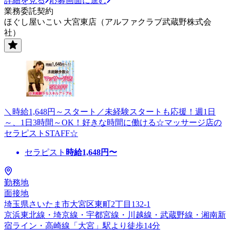
詳細を見る
応募画面に進む
業務委託契約
ほぐし屋いこい 大宮東店（アルファクラブ武蔵野株式会
社）
＼時給1,648円～スタート／未経験スタートも応援！週1日
～、1日3時間～OK！好きな時間に働ける☆マッサージ店の
セラピストSTAFF☆
セラピスト
時給
1,648
円〜
勤務地
面接地
埼玉県さいたま市大宮区東町2丁目132-1
京浜東北線・埼京線・宇都宮線・川越線・武蔵野線・湘南新
宿ライン・高崎線「大宮」駅より徒歩14分