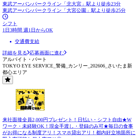
東武アーバンパークライン「北大宮」駅より徒歩23分
東武アーバンパークライン「大宮公園」駅より徒歩25分
シフト
1日3時間 週1日からOK
交通費支給
詳細を見る
応募画面に進む
アルバイト・パート
TOKYO EYE SERVICE_警備_カンリー_202606_さいたま新
都心エリア
来社面接全員2,000円プレゼント！日払い・シフト自由★W
ワーク・未経験OK！現金手渡し・登録のみ可★毎日の食事
がお得になる制度アリ！スマホ貸出アリ！都内好立地箇所に