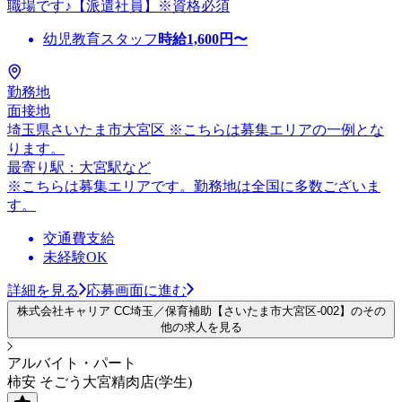
職場です♪【派遣社員】※資格必須
幼児教育スタッフ
時給
1,600
円〜
勤務地
面接地
埼玉県さいたま市大宮区 ※こちらは募集エリアの一例とな
ります。
最寄り駅：大宮駅など
※こちらは募集エリアです。勤務地は全国に多数ございま
す。
交通費支給
未経験OK
詳細を見る
応募画面に進む
株式会社キャリア CC埼玉／保育補助【さいたま市大宮区-002】のその
他の求人を見る
アルバイト・パート
柿安 そごう大宮精肉店(学生)