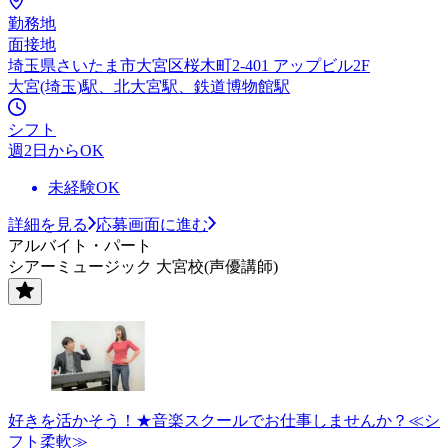
勤務地
面接地
埼玉県さいたま市大宮区桜木町2-401 アップビル2F
大宮(埼玉)駅、北大宮駅、鉄道博物館駅
シフト
週2日からOK
未経験OK
詳細を見る
応募画面に進む
アルバイト・パート
シアーミュージック 大宮校(声優講師)
好きを活かそう！★音楽スクールでお仕事しませんか？≪シ
フト柔軟≫