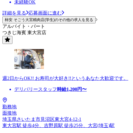
未経験OK
詳細を見る
応募画面に進む
柿安 そごう大宮精肉店(学生)のその他の求人を見る
アルバイト・パート
つきじ海賓 東大宮店
週2日からOK!! お寿司が大好き!!というあなた大歓迎です。
デリバリースタッフ
時給
1,200
円〜
勤務地
面接地
埼玉県さいたま市見沼区東大宮4-12-1
東大宮駅 徒歩4分、吉野原駅 徒歩25分、大宮(埼玉)駅