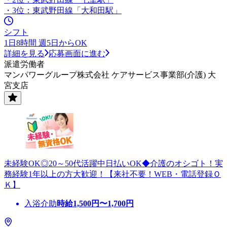
・3位：東武野田線「大和田駅」
シフト
1日8時間 週5日からOK
詳細を見る
応募画面に進む
派遣労働者
マンパワーグループ株式会社 ケアサービス事業部(介護) 大
宮支店
未経験OK◎20～50代活躍中日払いOK◆介護のオシゴト！実
務経験1年以上の方大歓迎！【来社不要！WEB・電話登録Ｏ
Ｋ】
入浴介助
時給
1,500
円〜
1,700
円