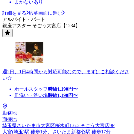
まかないあり
詳細を見る
応募画面に進む
アルバイト・パート
銀座アスター そごう大宮店【1234】
週2日、1日4時間から対応可能なので、まずはご相談くださ
い☆
ホールスタッフ
時給
1,190
円〜
皿洗い・洗い場
時給
1,190
円〜
勤務地
面接地
埼玉県さいたま市大宮区桜木町1-6-2 そごう大宮店9F
大宮(埼玉)駅 徒歩1分、さいたま新都心駅 徒歩17分