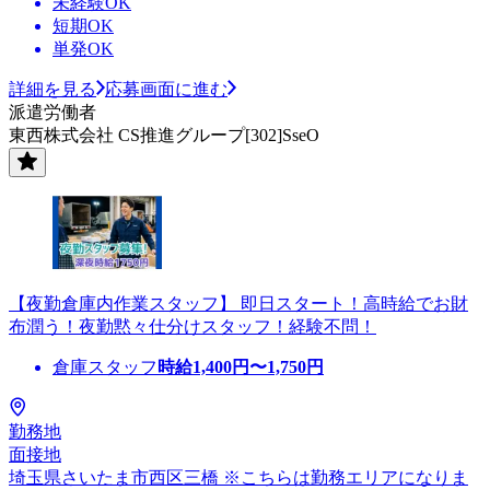
未経験OK
短期OK
単発OK
詳細を見る
応募画面に進む
派遣労働者
東西株式会社 CS推進グループ[302]SseO
【夜勤倉庫内作業スタッフ】 即日スタート！高時給でお財
布潤う！夜勤黙々仕分けスタッフ！経験不問！
倉庫スタッフ
時給
1,400
円〜
1,750
円
勤務地
面接地
埼玉県さいたま市西区三橋 ※こちらは勤務エリアになりま