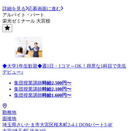
詳細を見る
応募画面に進む
アルバイト・パート
栄光ゼミナール 大宮校
◆大学1年生歓迎◆週1日・1コマ～OK！得意な1科目で先生
デビュー♪
集団授業講師
時給
2,500
円〜
集団授業講師
時給
2,100
円〜
集団授業講師
時給
1,600
円〜
勤務地
面接地
埼玉県さいたま市大宮区桜木町2-4-1 DOMパート3 4F
大宮(埼玉)駅 徒歩3分