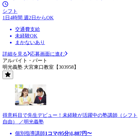
シフト
1日4時間 週2日からOK
交通費支給
未経験OK
まかないあり
詳細を見る
応募画面に進む
アルバイト・パート
明光義塾 大宮東口教室【303958】
得意科目で先生デビュー！未経験が活躍中の塾講師（シフト
自由） ／明光義塾
個別指導講師
1コマ(95分)
1,887
円〜