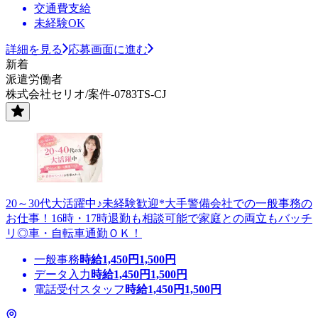
交通費支給
未経験OK
詳細を見る
応募画面に進む
新着
派遣労働者
株式会社セリオ/案件-0783TS-CJ
20～30代大活躍中♪未経験歓迎*大手警備会社での一般事務の
お仕事！16時・17時退勤も相談可能で家庭との両立もバッチ
リ◎車・自転車通勤ＯＫ！
一般事務
時給
1,450
円
1,500
円
データ入力
時給
1,450
円
1,500
円
電話受付スタッフ
時給
1,450
円
1,500
円