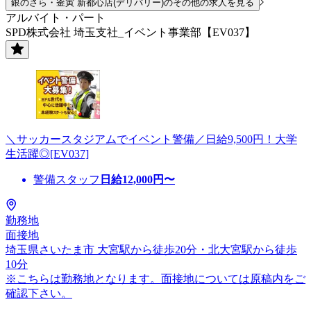
銀のさら・釜寅 新都心店(デリバリー)のその他の求人を見る
アルバイト・パート
SPD株式会社 埼玉支社_イベント事業部【EV037】
＼サッカースタジアムでイベント警備／日給9,500円！大学
生活躍◎[EV037]
警備スタッフ
日給
12,000
円〜
勤務地
面接地
埼玉県さいたま市 大宮駅から徒歩20分・北大宮駅から徒歩
10分
※こちらは勤務地となります。面接地については原稿内をご
確認下さい。