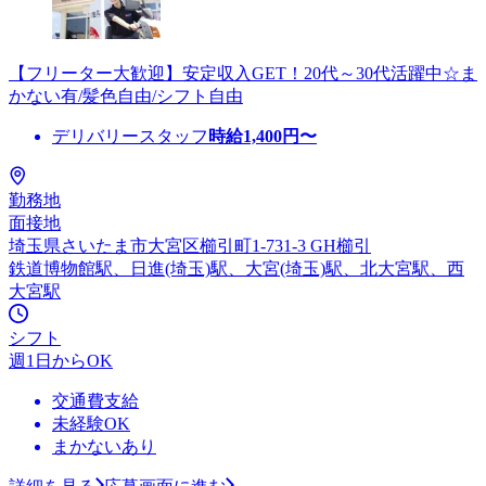
【フリーター大歓迎】安定収入GET！20代～30代活躍中☆ま
かない有/髪色自由/シフト自由
デリバリースタッフ
時給
1,400
円〜
勤務地
面接地
埼玉県さいたま市大宮区櫛引町1-731-3 GH櫛引
鉄道博物館駅、日進(埼玉)駅、大宮(埼玉)駅、北大宮駅、西
大宮駅
シフト
週1日からOK
交通費支給
未経験OK
まかないあり