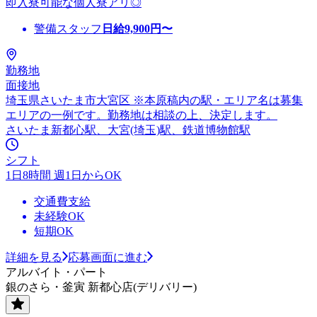
即入寮可能な個人寮アリ◎
警備スタッフ
日給
9,900
円〜
勤務地
面接地
埼玉県さいたま市大宮区 ※本原稿内の駅・エリア名は募集
エリアの一例です。勤務地は相談の上、決定します。
さいたま新都心駅、大宮(埼玉)駅、鉄道博物館駅
シフト
1日8時間 週1日からOK
交通費支給
未経験OK
短期OK
詳細を見る
応募画面に進む
アルバイト・パート
銀のさら・釜寅 新都心店(デリバリー)