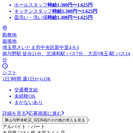
ホールスタッフ
時給
1,300
円〜
1,625
円
キッチンスタッフ
時給
1,300
円〜
1,625
円
皿洗い・洗い場
時給
1,300
円〜
1,625
円
勤務地
面接地
埼玉県さいたま市中央区新中里4-9-3
南与野駅 徒歩21分、北浦和駅 バス7分、大宮(埼玉)駅 バス14
分
シフト
1日3時間 週1日からOK
交通費支給
未経験OK
まかないあり
詳細を見る
応募画面に進む
豚山与野本町店_02[264]のその他の求人を見る
アルバイト・パート
大戸屋ごはん処 大宮みくら店