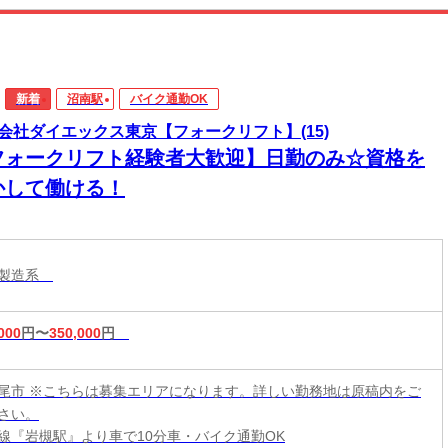
新着
沼南駅
バイク通勤OK
会社ダイエックス東京【フォークリフト】(15)
フォークリフト経験者大歓迎】日勤のみ☆資格を
かして働ける！
・製造系
000
円〜
350,000
円
尾市 ※こちらは募集エリアになります。詳しい勤務地は原稿内をご
さい。
線『岩槻駅』より車で10分車・バイク通勤OK