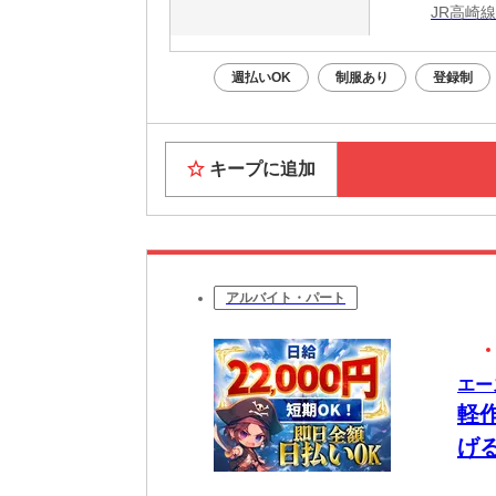
JR高崎
週払いOK
制服あり
登録制
キープに追加
アルバイト・パート
エー
軽
げ