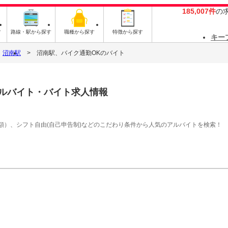
185,007件
の
す
路線・駅から探す
職種から探す
特徴から探す
キー
沼南駅
沼南駅、バイク通勤OKのバイト
ルバイト・バイト求人情報
額）、シフト自由(自己申告制)などのこだわり条件から人気のアルバイトを検索！