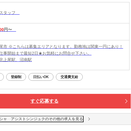
トスタッフ
00
円〜
尾市 ※こちらは募集エリアとなります。勤務地は関東一円にあり！
仕事開始まで最短2日★お気軽にお問合せ下さい。
北上尾駅、沼南駅
登録制
日払いOK
交通費支給
すぐ応募する
シャ アシストシンジュクのその他の求人を見る