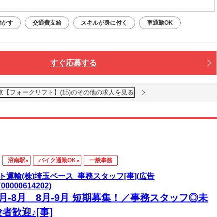
動かす
交通費支給
スキルが身に付く
車通勤OK
すぐ応募する
【フォークリフト】(15)のその他の求人を見る
沼南駅
バイク通勤OK
一般事務
ト運輸(株)埼玉ベース_事務スタッフ[事](広告
Y00000614202)
月-8月 8月-9月 短期募集！／事務スタッフ◎未
者歓迎♪[事]