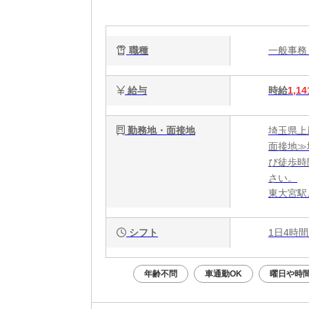
職種
一般事
給与
時給
1,14
勤務地・面接地
埼玉県上
面接地≫
び徒歩時
さい。
東大宮駅
シフト
1日4時間
年齢不問
車通勤OK
曜日や時