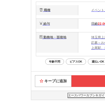
職種
イベン
給与
日給
22,0
勤務地・面接地
埼玉県上
応募～お
上尾駅、
年齢不問
ピアスOK
週払いOK
キープに追加
エースパワーカブシキガイ