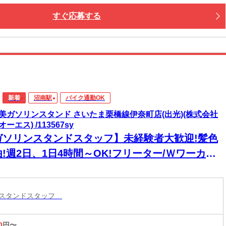
すぐ応募する
新着
沼南駅
バイク通勤OK
美ガソリンスタンド さいたま栗橋線伊奈町店(出光)(株式会社
ーエス) /113567sy
ガソリンスタンドスタッフ】未経験者大歓迎!髪色
!週2日、1日4時間～OK!フリーター/Ｗワーカー/
(夫)/シニア/学生/高校生募集!充実した研修で安
してスタート☆接客も楽しいお仕事♪
ンスタンドスタッフ
0
円〜