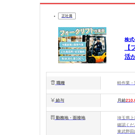
正社員
株式
【
活
職種
軽作業
給与
月給
210,
勤務地・面接地
埼玉県上
確認くだ
東武野田