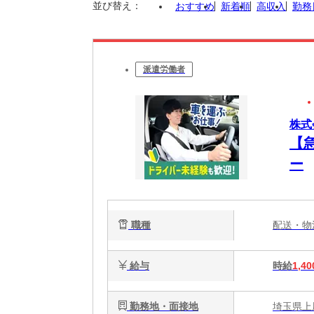
並び替え：
おすすめ
新着順
高収入
勤務
派遣労働者
株式
【
ー
職種
配送・
給与
時給
1,40
勤務地・面接地
埼玉県上