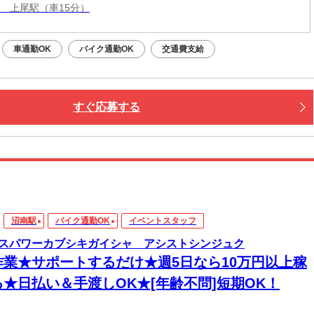
線 上尾駅（車15分）
車通勤OK
バイク通勤OK
交通費支給
すぐ応募する
沼南駅
バイク通勤OK
イベントスタッフ
スパワーカブシキガイシャ アシストシンジュク
作業★サポートするだけ★週5日なら10万円以上稼
る★日払い＆手渡しOK★[年齢不問]短期OK！