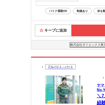
バイク通勤OK
制服あり
体を
キープに追加
株式会社ダイエックス東京
アルバイト・パート
ヤマ
No.
＼7
経験