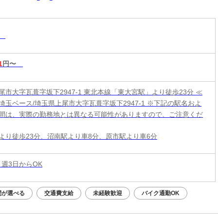
務
1
円〜
尾市大字瓦葺字坂下2947-1 東北本線「東大宮駅」より徒歩23分 ≪
埼玉ベース/埼玉県上尾市大字瓦葺字坂下2947-1 ※下記の駅名およ
間は、実際の勤務地とは異なる可能性がありますので、ご注意くだ
より徒歩23分、沼南駅より車8分、原市駅より車6分
 週3日からOK
間が選べる
交通費支給
未経験歓迎
バイク通勤OK