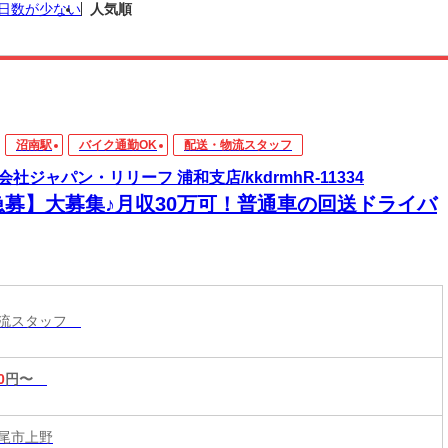
日数が少ない
人気順
沼南駅
バイク通勤OK
配送・物流スタッフ
会社ジャパン・リリーフ 浦和支店/kkdrmhR-11334
急募】大募集♪月収30万可！普通車の回送ドライバ
物流スタッフ
0
円〜
尾市上野