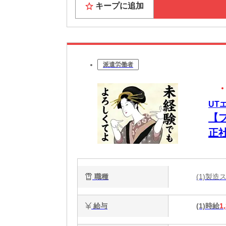
キープに追加
派遣労働者
UT
【
正
ク
職種
(1)製
給与
(1)時給
1