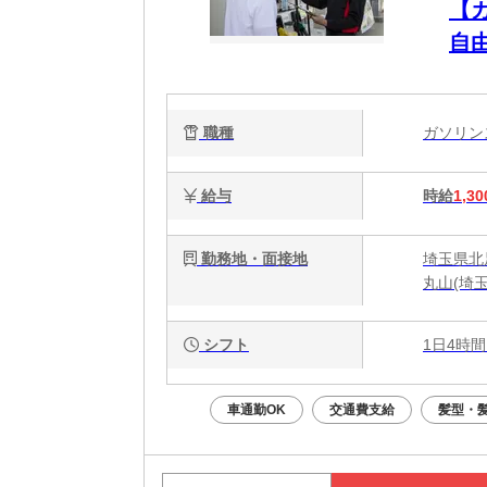
【
自由
主婦
心
職種
ガソリ
給与
時給
1,30
勤務地・面接地
埼玉県北
丸山(埼
シフト
1日4時間
車通勤OK
交通費支給
髪型・