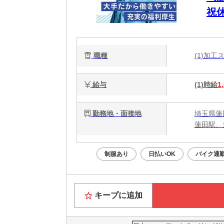
祝
職種
(1)加
給与
(1)時給
1
勤務地・面接地
埼玉県蓮
蓮田駅、
制服あり
日払いOK
バイク通勤
キープに追加