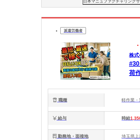
日本マニュファクチャリングサービ
派遣労働者
株式
#
荷
気
職種
軽作業
給与
時給
1,35
勤務地・面接地
埼玉県上