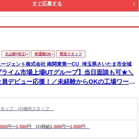
すぐ応募する
丸山駅(埼玉)
車通勤OK
製造スタッフ
エージェント株式会社 南関東第一CU_埼玉県さいたま市全域
プライム市場上場UTグループ】当日面談も可★＼
社員デビュー応援！／未経験からOKの工場ワー
！電話・WEBにてスピード選考！日払いOK
造スタッフ (2)梱包スタッフ
,300
円〜
1,500
円
(2)時給
1,300
円〜
1,500
円