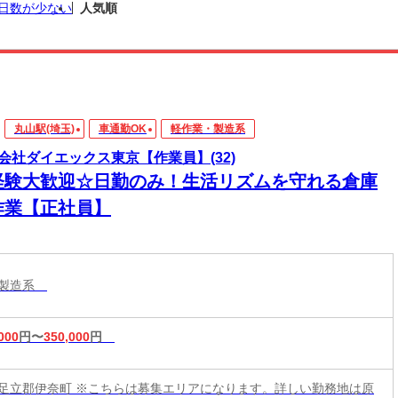
日数が少ない
人気順
丸山駅(埼玉)
車通勤OK
軽作業・製造系
会社ダイエックス東京【作業員】(32)
経験大歓迎☆日勤のみ！生活リズムを守れる倉庫
作業【正社員】
・製造系
000
円〜
350,000
円
足立郡伊奈町 ※こちらは募集エリアになります。詳しい勤務地は原