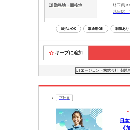
勤務地・面接地
埼玉県さ
武里駅、
週払いOK
車通勤OK
制服あり
キープに追加
UTエージェント株式会社 南関
正社員
日本
《