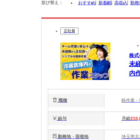
並び替え：
おすすめ
新着順
高収入
勤務
正社員
株式
未
内
職種
軽作業
給与
月給
210,
勤務地・面接地
埼玉県北