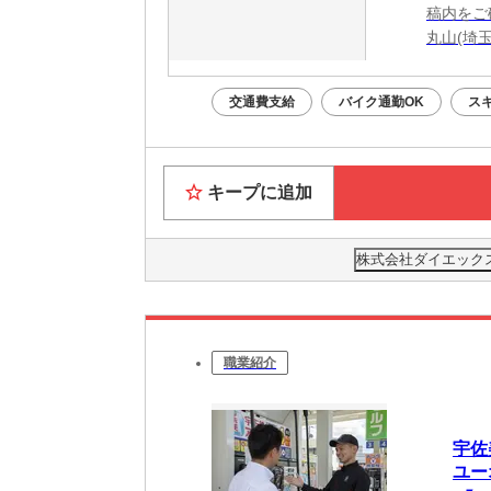
稿内をご
丸山(埼
交通費支給
バイク通勤OK
ス
キープに追加
株式会社ダイエックス
職業紹介
宇佐
ユーオ