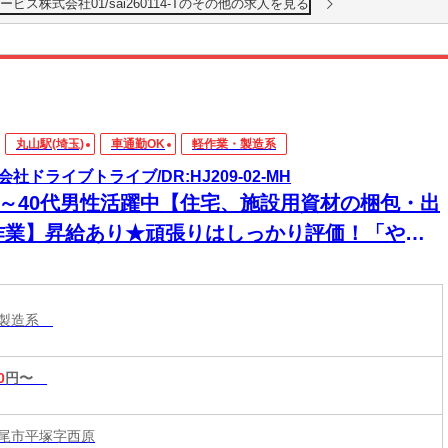
ス株式会社01/sai260114-Tのその他の求人を見る
丸山駅(埼玉)
車通勤OK
軽作業・製造系
会社ドライブトライブ/DR:HJ209-02-MH
30～40代男性活躍中【住宅、施設用資材の梱包・出
作業】昇給あり★頑張りはしっかり評価！「やる
」がきちんとカタチになる職場です！
・製造系
0
円〜
尾市平塚字西原