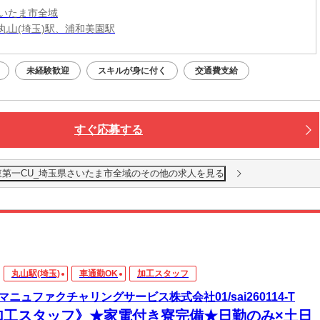
いたま市全域
丸山(埼玉)駅、浦和美園駅
未経験歓迎
スキルが身に付く
交通費支給
すぐ応募する
東第一CU_埼玉県さいたま市全域のその他の求人を見る
丸山駅(埼玉)
車通勤OK
加工スタッフ
マニュファクチャリングサービス株式会社01/sai260114-T
加工スタッフ》★家電付き寮完備★日勤のみ×土日