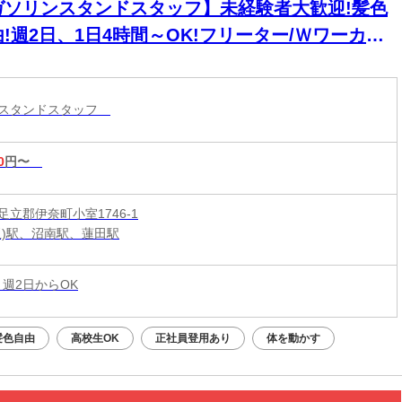
ガソリンスタンドスタッフ】未経験者大歓迎!髪色
!週2日、1日4時間～OK!フリーター/Ｗワーカー/
(夫)/シニア/学生/高校生募集!充実した研修で安
してスタート☆接客も楽しいお仕事♪
ンスタンドスタッフ
0
円〜
足立郡伊奈町小室1746-1
玉)駅、沼南駅、蓮田駅
 週2日からOK
髪色自由
高校生OK
正社員登用あり
体を動かす