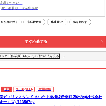
確認ください。
玉)駅、羽貫駅、伊奈中央駅
キルが身に付く
未経験歓迎
車通勤OK
体を動かす
すぐ応募する
東京【作業員】(32)のその他の求人を見る
新着
丸山駅(埼玉)
車通勤OK
美ガソリンスタンド さいたま栗橋線伊奈町店(出光)(株式会社
ーエス) /113567sy