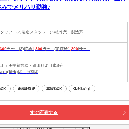
休みでメリハリ勤務♪
工スタッフ (2)製造スタッフ (3)軽作業・製造系
,300
円〜
(2)時給
1,300
円〜
(3)時給
1,300
円〜
田市 ★宇都宮線・蓮田駅より車8分
丸山(埼玉)駅、沼南駅
OK
未経験歓迎
車通勤OK
体を動かす
すぐ応募する