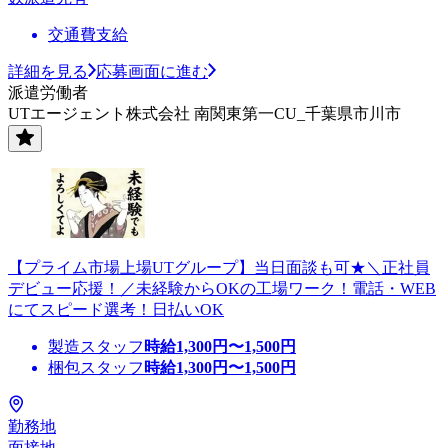
交通費支給
詳細を見る
応募画面に進む
派遣労働者
UTエージェント株式会社 南関東第一CU_千葉県市川市
【プライム市場上場UTグループ】当日面談も可★＼正社員
デビュー応援！／未経験からOKの工場ワーク！電話・WEB
にてスピード選考！日払いOK
製造スタッフ
時給
1,300
円〜
1,500
円
梱包スタッフ
時給
1,300
円〜
1,500
円
勤務地
面接地