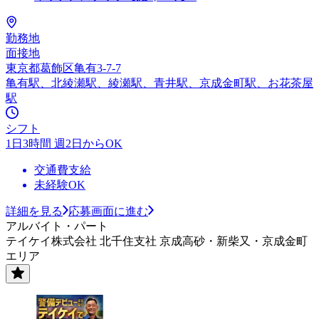
勤務地
面接地
東京都葛飾区亀有3-7-7
亀有駅、北綾瀬駅、綾瀬駅、青井駅、京成金町駅、お花茶屋
駅
シフト
1日3時間 週2日からOK
交通費支給
未経験OK
詳細を見る
応募画面に進む
アルバイト・パート
テイケイ株式会社 北千住支社 京成高砂・新柴又・京成金町
エリア