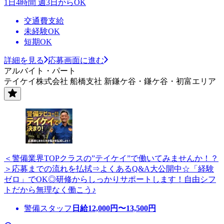
1日4時間 週3日からOK
交通費支給
未経験OK
短期OK
詳細を見る
応募画面に進む
アルバイト・パート
テイケイ株式会社 船橋支社 新鎌ケ谷・鎌ケ谷・初富エリア
＜警備業界TOPクラスの”テイケイ”で働いてみませんか！？
＞応募までの流れを払拭⇒よくあるQ&A大公開中☆「経験
ゼロ」でOK◎研修からしっかりサポートします！自由シフ
トだから無理なく働こう♪
警備スタッフ
日給
12,000
円〜
13,500
円