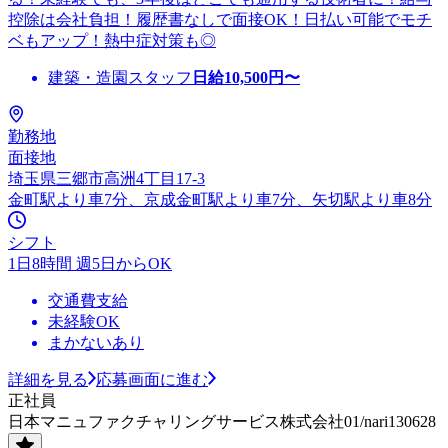
控除は会社負担！履歴書なしで面接OK！日払い可能でモチ
ベもアップ！熱中症対策も◎
建築・造園スタッフ
日給
10,500
円〜
勤務地
面接地
埼玉県三郷市高洲4丁目17-3
金町駅より車7分、京成金町駅より車7分、矢切駅より車8分
シフト
1日8時間 週5日からOK
交通費支給
未経験OK
まかないあり
詳細を見る
応募画面に進む
正社員
日本マニュファクチャリングサービス株式会社01/nari130628