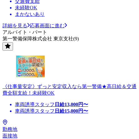
交通費支給
未経験OK
まかないあり
詳細を見る
応募画面に進む
アルバイト・パート
第一警備保障株式会社 東京支社(9)
《仕事量安定》ずっと安定収入なら第一警備★高日給＆交通
費全額支給！未経験OK
車両誘導スタッフ
日給
13,000
円〜
車両誘導スタッフ
日給
15,000
円〜
勤務地
面接地