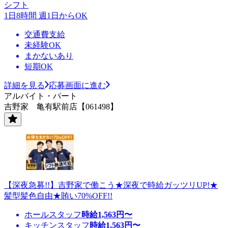
シフト
1日8時間 週1日からOK
交通費支給
未経験OK
まかないあり
短期OK
詳細を見る
応募画面に進む
アルバイト・パート
吉野家 亀有駅前店【061498】
【深夜急募!!】吉野家で働こう★深夜で時給ガッツリUP!★
髪型髪色自由★賄い70%OFF!!
ホールスタッフ
時給
1,563
円〜
キッチンスタッフ
時給
1,563
円〜