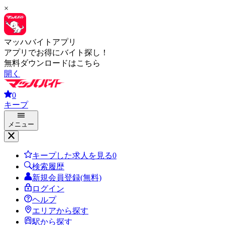
×
マッハバイトアプリ
アプリでお得にバイト探し！
無料ダウンロードはこちら
開く
0
キープ
メニュー
キープした求人を見る
0
検索履歴
新規会員登録(無料)
ログイン
ヘルプ
エリアから探す
駅から探す