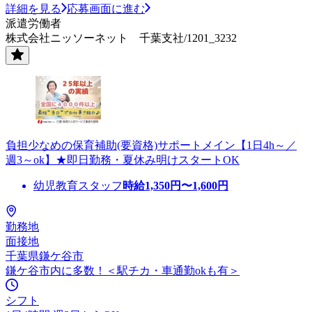
詳細を見る
応募画面に進む
派遣労働者
株式会社ニッソーネット 千葉支社/1201_3232
負担少なめの保育補助(要資格)サポートメイン【1日4h～／
週3～ok】★即日勤務・夏休み明けスタートOK
幼児教育スタッフ
時給
1,350
円〜
1,600
円
勤務地
面接地
千葉県鎌ケ谷市
鎌ケ谷市内に多数！＜駅チカ・車通勤okも有＞
シフト