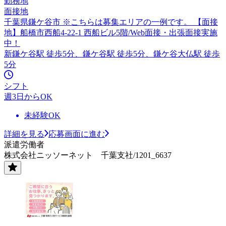
勤務地
面接地
千葉県鎌ケ谷市 ※こちらは募集エリアの一例です。 【面接
地】船橋市西船4-22-1 西船ビル5階/Web面接・出張面接実施
中！
新鎌ケ谷駅 徒歩5分、鎌ケ谷駅 徒歩5分、鎌ケ谷大仏駅 徒歩
5分
シフト
週3日からOK
未経験OK
詳細を見る
応募画面に進む
派遣労働者
株式会社ニッソーネット 千葉支社/1201_6637