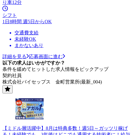
り車12分
シフト
1日8時間 週5日からOK
交通費支給
未経験OK
まかないあり
詳細を見る
応募画面に進む
以下の求人はいかがですか？
条件を緩めてヒットした求人情報をピックアップ
契約社員
株式会社バイセップス 金町営業所(最新_004)
【ミドル層活躍中】8月は特典多数！週5日～ガッツリ稼げ
る！未経験でも、3年後はどこでも通用する技術者に！給与