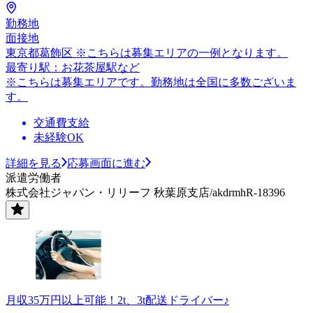
勤務地
面接地
東京都葛飾区 ※こちらは募集エリアの一例となります。
最寄り駅：お花茶屋駅など
※こちらは募集エリアです。勤務地は全国に多数ございま
す。
交通費支給
未経験OK
詳細を見る
応募画面に進む
派遣労働者
株式会社ジャパン・リリーフ 秋葉原支店/akdrmhR-18396
月収35万円以上可能！2t、3t配送ドライバー♪