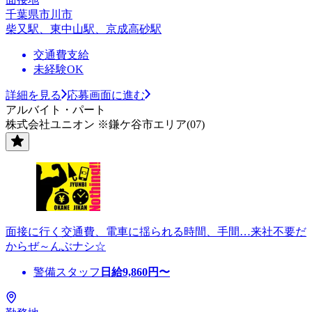
千葉県市川市
柴又駅、東中山駅、京成高砂駅
交通費支給
未経験OK
詳細を見る
応募画面に進む
アルバイト・パート
株式会社ユニオン ※鎌ケ谷市エリア(07)
面接に行く交通費、電車に揺られる時間、手間…来社不要だ
からぜ～んぶナシ☆
警備スタッフ
日給
9,860
円〜