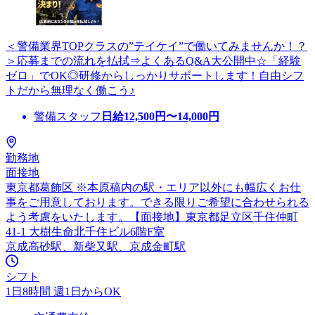
＜警備業界TOPクラスの”テイケイ”で働いてみませんか！？
＞応募までの流れを払拭⇒よくあるQ&A大公開中☆「経験
ゼロ」でOK◎研修からしっかりサポートします！自由シフ
トだから無理なく働こう♪
警備スタッフ
日給
12,500
円〜
14,000
円
勤務地
面接地
東京都葛飾区 ※本原稿内の駅・エリア以外にも幅広くお仕
事をご用意しております。できる限りご希望に合わせられる
よう考慮をいたします。【面接地】東京都足立区千住仲町
41-1 大樹生命北千住ビル6階F室
京成高砂駅、新柴又駅、京成金町駅
シフト
1日8時間 週1日からOK