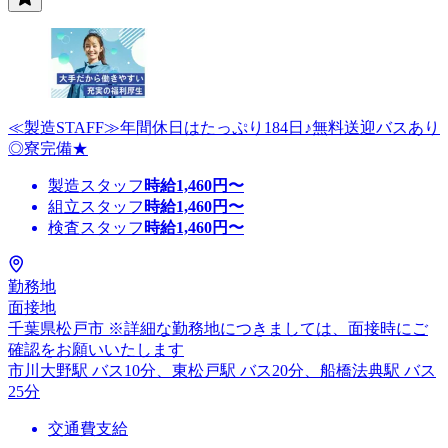
≪製造STAFF≫年間休日はたっぷり184日♪無料送迎バスあり
◎寮完備★
製造スタッフ
時給
1,460
円〜
組立スタッフ
時給
1,460
円〜
検査スタッフ
時給
1,460
円〜
勤務地
面接地
千葉県松戸市 ※詳細な勤務地につきましては、面接時にご
確認をお願いいたします
市川大野駅 バス10分、東松戸駅 バス20分、船橋法典駅 バス
25分
交通費支給