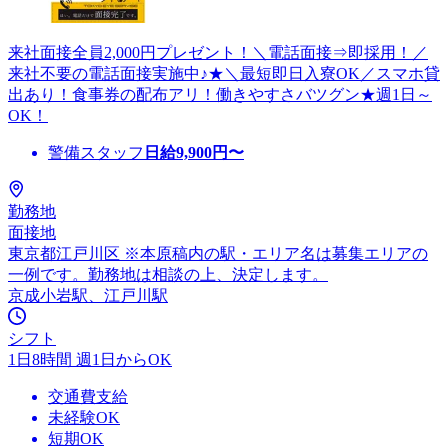
来社面接全員2,000円プレゼント！＼電話面接⇒即採用！／
来社不要の電話面接実施中♪★＼最短即日入寮OK／スマホ貸
出あり！食事券の配布アリ！働きやすさバツグン★週1日～
OK！
警備スタッフ
日給
9,900
円〜
勤務地
面接地
東京都江戸川区 ※本原稿内の駅・エリア名は募集エリアの
一例です。勤務地は相談の上、決定します。
京成小岩駅、江戸川駅
シフト
1日8時間 週1日からOK
交通費支給
未経験OK
短期OK