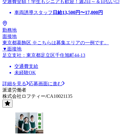
交通費全額！学生もシニアも歓迎！週2日～＆日払い◎
車両誘導スタッフ
日給
13,500
円〜
17,000
円
勤務地
面接地
東京都葛飾区 ※こちらは募集エリアの一例です。
▼面接地
足立支社：東京都足立区千住旭町44-13
交通費支給
未経験OK
詳細を見る
応募画面に進む
派遣労働者
株式会社ロフティー/CA10021135