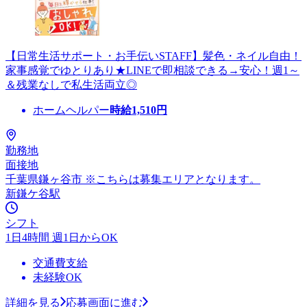
【日常生活サポート・お手伝いSTAFF】髪色・ネイル自由！
家事感覚でゆとりあり★LINEで即相談できる→安心！週1～
＆残業なしで私生活両立◎
ホームヘルパー
時給
1,510
円
勤務地
面接地
千葉県鎌ヶ谷市 ※こちらは募集エリアとなります。
新鎌ケ谷駅
シフト
1日4時間 週1日からOK
交通費支給
未経験OK
詳細を見る
応募画面に進む