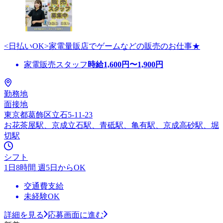
<日払いOK>家電量販店でゲームなどの販売のお仕事★
家電販売スタッフ
時給
1,600
円〜
1,900
円
勤務地
面接地
東京都葛飾区立石5-11-23
お花茶屋駅、京成立石駅、青砥駅、亀有駅、京成高砂駅、堀
切駅
シフト
1日8時間 週5日からOK
交通費支給
未経験OK
詳細を見る
応募画面に進む