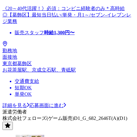
《20～40代活躍！》必須：コンビニ経験者のみ＊高時給
◎【葛飾区】最短当日払い/単発・月1～/セブン-イレブンレ
ジ業務
販売スタッフ
時給
1,300
円〜
勤務地
面接地
東京都葛飾区
お花茶屋駅、京成立石駅、青砥駅
交通費支給
短期OK
単発OK
詳細を見る
応募画面に進む
派遣労働者
株式会社フェローズ(ゲーム販売)D1_G_682_2646T(A)(D1)