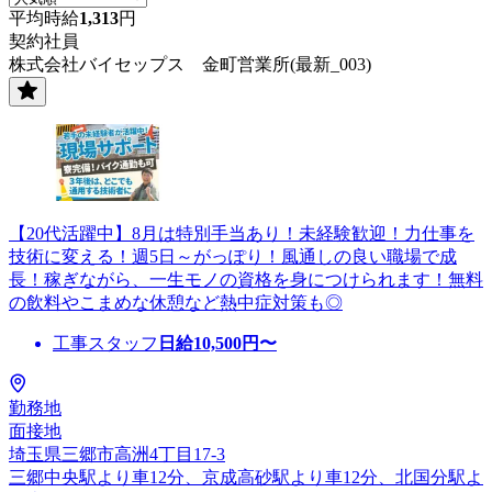
平均時給
1,313
円
契約社員
株式会社バイセップス 金町営業所(最新_003)
【20代活躍中】8月は特別手当あり！未経験歓迎！力仕事を
技術に変える！週5日～がっぽり！風通しの良い職場で成
長！稼ぎながら、一生モノの資格を身につけられます！無料
の飲料やこまめな休憩など熱中症対策も◎
工事スタッフ
日給
10,500
円〜
勤務地
面接地
埼玉県三郷市高洲4丁目17-3
三郷中央駅より車12分、京成高砂駅より車12分、北国分駅よ