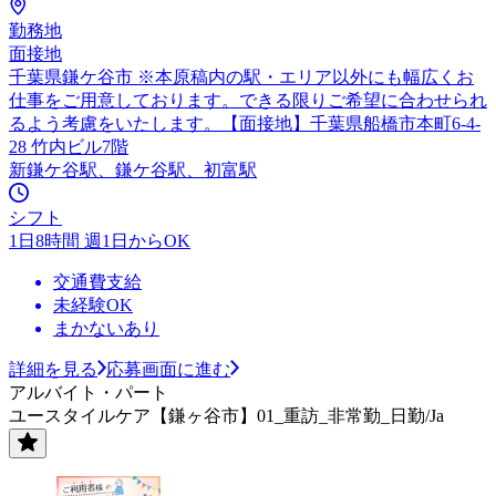
勤務地
面接地
千葉県鎌ケ谷市 ※本原稿内の駅・エリア以外にも幅広くお
仕事をご用意しております。できる限りご希望に合わせられ
るよう考慮をいたします。【面接地】千葉県船橋市本町6-4-
28 竹内ビル7階
新鎌ケ谷駅、鎌ケ谷駅、初富駅
シフト
1日8時間 週1日からOK
交通費支給
未経験OK
まかないあり
詳細を見る
応募画面に進む
アルバイト・パート
ユースタイルケア【鎌ヶ谷市】01_重訪_非常勤_日勤/Ja