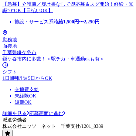
【急募】介護職／履歴書なしで即応募＆スグ開始！経験・知
識"0"OK【日払いOK】
施設・サービス系
時給
1,500
円〜
2,250
円
勤務地
面接地
千葉県鎌ケ谷市
鎌ケ谷市内に多数！＜駅チカ・車通勤okも有＞
シフト
1日8時間 週5日からOK
交通費支給
未経験OK
短期OK
詳細を見る
応募画面に進む
派遣労働者
株式会社ニッソーネット 千葉支社/1201_8389