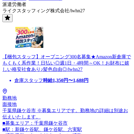
派遣労働者
ライクスタッフィング株式会社/lwhn27
【梱包スタッフ】オープニング300名募集★Amazon新倉庫で
もくもく系作業！日払い◎週1日・4時間～OK！お財布に嬉
しい格安社食あり♪髪色自由◎/lwhn27
倉庫スタッフ
時給
1,350
円〜
1,688
円
勤務地
面接地
千葉県鎌ケ谷市 ※募集エリアです。勤務地の詳細は別途お
伝えいたします。
■募集エリア：千葉県鎌ケ谷市
■駅：新鎌ケ谷駅、鎌ケ谷駅、六実駅