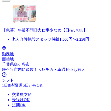
【急募】年齢不問◎力仕事少なめ【日払いOK】
老人介護施設スタッフ
時給
1,500
円〜
2,250
円
勤務地
面接地
千葉県鎌ケ谷市
鎌ケ谷市内に多数！＜駅チカ・車通勤okも有＞
シフト
1日8時間 週5日からOK
交通費支給
未経験OK
短期OK