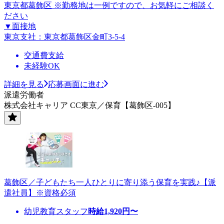
東京都葛飾区 ※勤務地は一例ですので、お気軽にご相談く
ださい
▼面接地
東京支社：東京都葛飾区金町3-5-4
交通費支給
未経験OK
詳細を見る
応募画面に進む
派遣労働者
株式会社キャリア CC東京／保育【葛飾区-005】
葛飾区／子どもたち一人ひとりに寄り添う保育を実践♪【派
遣社員】※資格必須
幼児教育スタッフ
時給
1,920
円〜