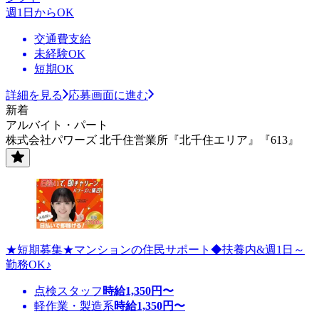
週1日からOK
交通費支給
未経験OK
短期OK
詳細を見る
応募画面に進む
新着
アルバイト・パート
株式会社パワーズ 北千住営業所『北千住エリア』『613』
★短期募集★マンションの住民サポート◆扶養内&週1日～
勤務OK♪
点検スタッフ
時給
1,350
円〜
軽作業・製造系
時給
1,350
円〜