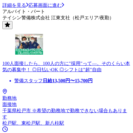
詳細を見る
応募画面に進む
アルバイト・パート
テイシン警備株式会社 江東支社（松戸エリア/夜勤）
100人面接したら、100人の方に"採用"って―。そのくらい本
気の募集中！ ◎日払いOK ◎シフトは”超"自由
警備スタッフ
日給
13,500
円〜
15,700
円
勤務地
面接地
千葉県松戸市 ※希望の勤務地で勤務できない場合もありま
す
松戸駅、東松戸駅、新八柱駅