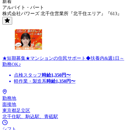
新着
アルバイト・パート
株式会社パワーズ 北千住営業所『北千住エリア』『613』
★短期募集★マンションの住民サポート◆扶養内&週1日～
勤務OK♪
点検スタッフ
時給
1,350
円〜
軽作業・製造系
時給
1,350
円〜
勤務地
面接地
東京都足立区
北千住駅、駒込駅、青砥駅
シフト