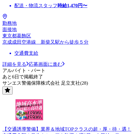
配送・物流スタッフ
時給
1,470
円〜
勤務地
面接地
東京都葛飾区
京成成田空港線 新柴又駅から徒歩５分
交通費支給
詳細を見る
応募画面に進む
アルバイト・パート
あと6日で掲載終了
サンエス警備保障株式会社 足立支社(28)
【交通誘導警備】業界＆地域TOPクラスの超・厚・待・遇！