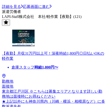
詳細を見る
応募画面に進む
派遣労働者
LAPI-Staff株式会社 本社/軽作業【夜勤】(121)
【夜勤】月収31万円以上可！深夜時給1,800円◎日払いOKの
軽作業
倉庫スタッフ
時給
1,800
円〜
勤務地
面接地
東京都江戸川区 ※こちらは募集エリアとなります詳しい勤
務地は面接時にお尋ねください
★上記以外にも神奈川県内（川崎・横浜・相模原など）に多
数派遣先有