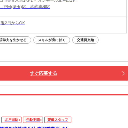
田市美女木東1-3-1 イオンモール北戸田1Ｆ
、戸田(埼玉)駅、武蔵浦和駅
 週2日からOK
語学力を生かせる
スキルが身に付く
交通費支給
すぐ応募する
北戸田駅
年齢不問
警備スタッフ