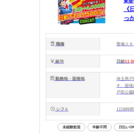
東亜
《日
っ
職種
警備ス
給与
日給
11,5
勤務地・面接地
埼玉県戸
す。面接
戸田公園
シフト
1日8時間
未経験歓迎
年齢不問
日払いO