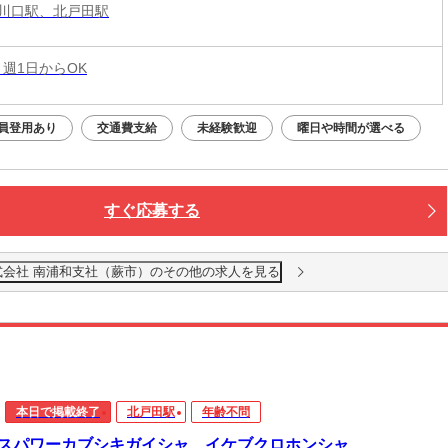
川口駅、北戸田駅
 週1日からOK
員登用あり
交通費支給
未経験歓迎
曜日や時間が選べる
すぐ応募する
会社 南浦和支社（蕨市）のその他の求人を見る
本日で掲載終了
北戸田駅
年齢不問
スパワーカブシキガイシャ イケブクロホンシャ