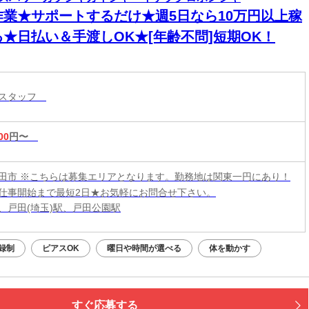
作業★サポートするだけ★週5日なら10万円以上稼
る★日払い＆手渡しOK★[年齢不問]短期OK！
トスタッフ
00
円〜
田市 ※こちらは募集エリアとなります。勤務地は関東一円にあり！
仕事開始まで最短2日★お気軽にお問合せ下さい。
、戸田(埼玉)駅、戸田公園駅
録制
ピアスOK
曜日や時間が選べる
体を動かす
すぐ応募する