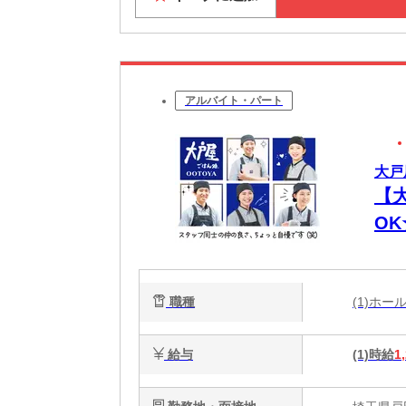
アルバイト・パート
大戸
【
O
代
職種
(1)ホ
給与
(1)時給
1