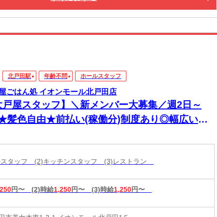
北戸田駅
年齢不問
ホールスタッフ
屋ごはん処 イオンモール北戸田店
大戸屋スタッフ】＼新メンバー大募集／週2日～
K★髪色自由★前払い(稼働分)制度あり◎幅広い年
活躍中！
ールスタッフ (2)キッチンスタッフ (3)レストラン
,250
円〜
(2)時給
1,250
円〜
(3)時給
1,250
円〜