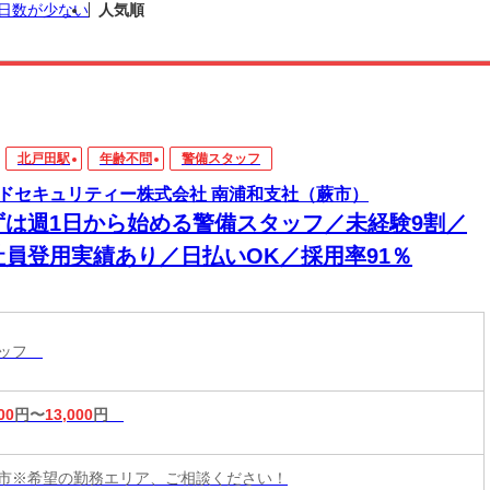
日数が少ない
人気順
北戸田駅
年齢不問
警備スタッフ
ドセキュリティー株式会社 南浦和支社（蕨市）
ずは週1日から始める警備スタッフ／未経験9割／
社員登用実績あり／日払いOK／採用率91％
タッフ
00
円〜
13,000
円
市※希望の勤務エリア、ご相談ください！