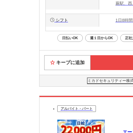
蕨駅、西
シフト
1日8時間
日払いOK
週１日からOK
正社
キープに追加
ミカドセキュリティー株式
アルバイト・パート
エー