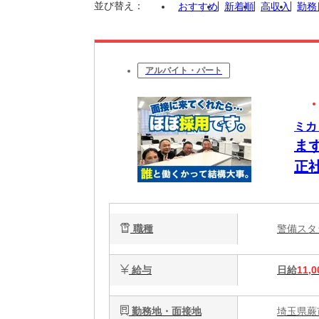
並び替え：
おすすめ
新着順
高収入
勤務
アルバイト・パート
ミカ
ま
正
職種
警備ス
給与
日給
11,0
勤務地・面接地
埼玉県蕨