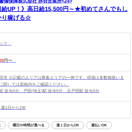
警備保障株式会社 赤羽営業所<24>
給UP！》高日給15,500円～★初めてさんでもし
かり稼げる☆
タッフ
00
円〜
田市 ※記載のエリアは募集エリアの一例です。現場は多数御座いま
に関しては原稿内をご確認ください。
駅 徒歩5分、戸田(埼玉)駅 徒歩5分、北戸田駅 徒歩5分
 週1日からOK
K
曜日や時間が選べる
週１日からOK
週払いOK