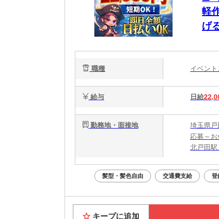
軽
げ
職種
イベン
給与
日給
22,0
勤務地・面接地
埼玉県戸
応募～お
北戸田駅
髪型・髪色自由
交通費支給
登
キープに追加