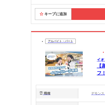
キープに追加
アルバイト・パート
イオ
【
フ
職種
デモン