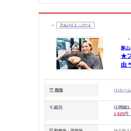
アルバイト・パート
豚山
★
由
一
職種
(1)ホ
給与
(1)時給
1
1,625
円
勤務地・面接地
埼玉県さ