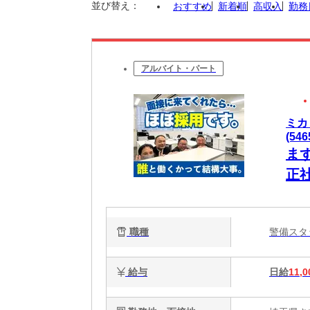
並び替え：
おすすめ
新着順
高収入
勤務
アルバイト・パート
ミカ
(546
ま
正
職種
警備ス
給与
日給
11,0