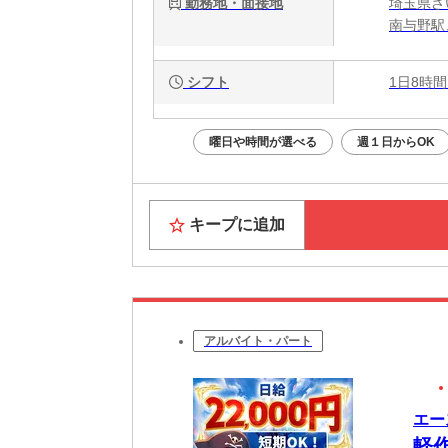
勤務地・面接地
埼玉県さ
南与野駅
シフト
1日8時間
曜日や時間が選べる
週１日からOK
キープに追加
アルバイト・パート
エー
軽