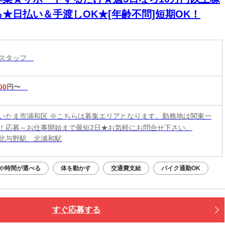
る★日払い＆手渡しOK★[年齢不問]短期OK！
トスタッフ
00
円〜
いたま市浦和区 ※こちらは募集エリアとなります。勤務地は関東一
！応募～お仕事開始まで最短2日★お気軽にお問合せ下さい。
北与野駅、北浦和駅
や時間が選べる
体を動かす
交通費支給
バイク通勤OK
すぐ応募する