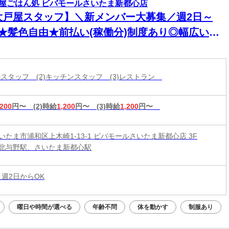
屋ごはん処 ビバモールさいたま新都心店
大戸屋スタッフ】＼新メンバー大募集／週2日～
K★髪色自由★前払い(稼働分)制度あり◎幅広い年
活躍中！
ールスタッフ (2)キッチンスタッフ (3)レストラン
,200
円〜
(2)時給
1,200
円〜
(3)時給
1,200
円〜
いたま市浦和区上木崎1-13-1 ビバモールさいたま新都心店 3F
北与野駅、さいたま新都心駅
 週2日からOK
曜日や時間が選べる
年齢不問
体を動かす
制服あり