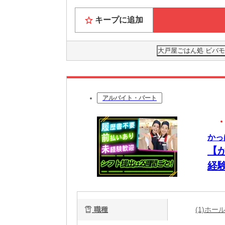
キープに追加
大戸屋ごはん処 ビバ
アルバイト・パート
かっ
【
経
職種
(1)ホ