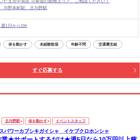
いたま市中央区 ※希望の勤務エリア、ご相談ください！
、与野本町駅、北与野駅
 週1日からOK
体を動かす
未経験歓迎
年齢不問
交通費支給
すぐ応募する
北与野駅
体を動かす
イベントスタッフ
スパワーカブシキガイシャ イケブクロホンシャ
作業★サポートするだけ★週5日なら10万円以上稼