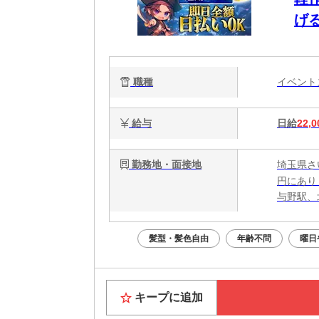
げ
職種
イベン
給与
日給
22,0
勤務地・面接地
埼玉県さ
円にあり
与野駅、
髪型・髪色自由
年齢不問
曜日
キープに追加