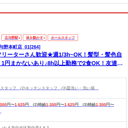
北与野駅
体を動かす
ホールスタッフ
与野本町店_01[264]
フリーターさん歓迎★週1/3h~OK！髪型・髪色自
＊1円まかないあり♪8h以上勤務で2食OK！友達と
緒に応募OK★履歴書不要
ールスタッフ (2)キッチンスタッフ (3)皿洗い・洗い場
,300
円〜
1,625
円
(2)時給
1,300
円〜
1,625
円
(3)時給
1,300
円〜
いたま市中央区新中里4-9-3