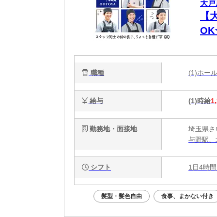
大戸
【
O
代
職種
(1)ホ
給与
(1)時給
1
勤務地・面接地
埼玉県さ
与野駅、
シフト
1日4時間
髪型・髪色自由
食事、まかない付き