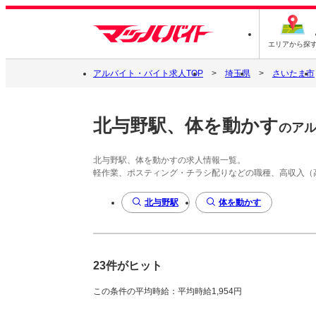
エリアから探
アルバイト・バイト求人TOP
埼玉県
さいたま市
北与野駅、体を動かす
のア
北与野駅、体を動かすの求人情報一覧。
軽作業、ポスティング・チラシ配りなどの職種、高収入（
北与野駅
体を動かす
23件がヒット
この条件の平均時給：平均時給1,954円