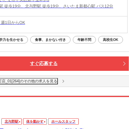
駅 徒歩19分、北与野駅 徒歩19分、さいたま新都心駅 バス12分
 週1日からOK
学力を生かせる
食事、まかない付き
年齢不問
高校生OK
すぐ応募する
店_01[264]のその他の求人を見る
北与野駅
体を動かす
ホールスタッフ