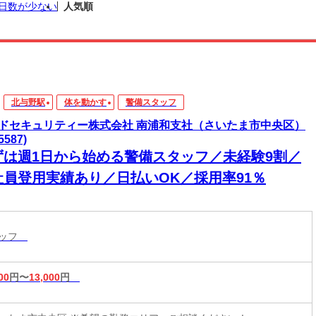
日数が少ない
人気順
北与野駅
体を動かす
警備スタッフ
ドセキュリティー株式会社 南浦和支社（さいたま市中央区）
5587)
ずは週1日から始める警備スタッフ／未経験9割／
社員登用実績あり／日払いOK／採用率91％
タッフ
00
円〜
13,000
円