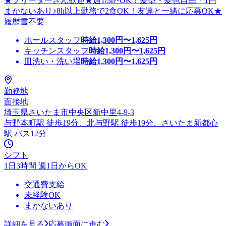
★フリーターさん歓迎★週1/3h~OK！髪型・髪色自由＊1円
まかないあり♪8h以上勤務で2食OK！友達と一緒に応募OK★
履歴書不要
ホールスタッフ
時給
1,300
円〜
1,625
円
キッチンスタッフ
時給
1,300
円〜
1,625
円
皿洗い・洗い場
時給
1,300
円〜
1,625
円
勤務地
面接地
埼玉県さいたま市中央区新中里4-9-3
与野本町駅 徒歩19分、北与野駅 徒歩19分、さいたま新都心
駅 バス12分
シフト
1日3時間 週1日からOK
交通費支給
未経験OK
まかないあり
詳細を見る
応募画面に進む