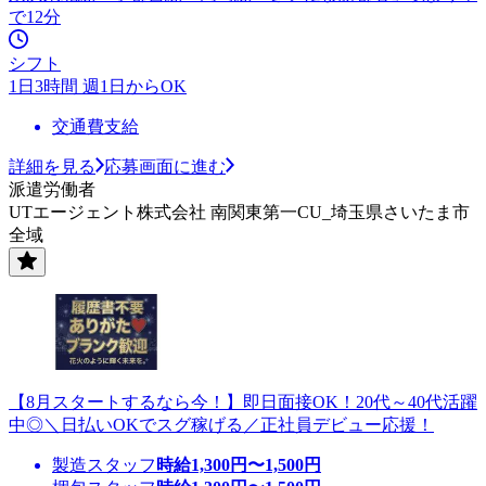
で12分
シフト
1日3時間 週1日からOK
交通費支給
詳細を見る
応募画面に進む
派遣労働者
UTエージェント株式会社 南関東第一CU_埼玉県さいたま市
全域
【8月スタートするなら今！】即日面接OK！20代～40代活躍
中◎＼日払いOKでスグ稼げる／正社員デビュー応援！
製造スタッフ
時給
1,300
円〜
1,500
円