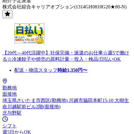
紹介予定派遣
株式会社綜合キャリアオプション(1314GH0810G20★80-N)
【20代～40代活躍中】社保完備・派遣のお仕事☆週5で働け
る☆冷凍餃子や焼売の原料計量・投入・検品/日払いOK
配送・物流スタッフ
時給
1,350
円〜
勤務地
面接地
埼玉県さいたま市西区(勤務地) 川越市脇田本町15-10 大樹生
命川越駅前ビル2階(面接地)
北与野駅
シフト
週5日からOK