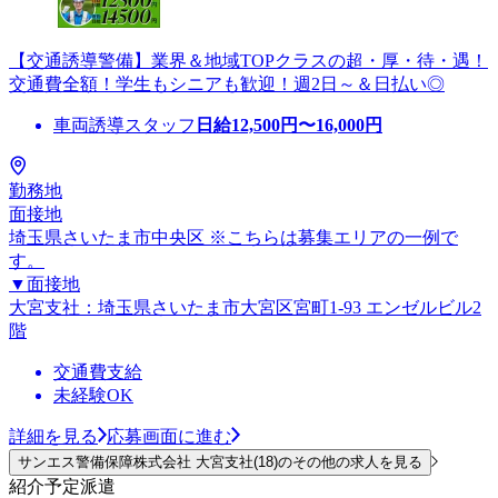
【交通誘導警備】業界＆地域TOPクラスの超・厚・待・遇！
交通費全額！学生もシニアも歓迎！週2日～＆日払い◎
車両誘導スタッフ
日給
12,500
円〜
16,000
円
勤務地
面接地
埼玉県さいたま市中央区 ※こちらは募集エリアの一例で
す。
▼面接地
大宮支社：埼玉県さいたま市大宮区宮町1-93 エンゼルビル2
階
交通費支給
未経験OK
詳細を見る
応募画面に進む
サンエス警備保障株式会社 大宮支社(18)のその他の求人を見る
紹介予定派遣