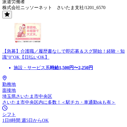
派遣労働者
株式会社ニッソーネット さいたま支社/1201_6570
【急募】介護職／履歴書なしで即応募＆スグ開始！経験・知
識"0"OK【日払いOK】
施設・サービス系
時給
1,500
円〜
2,250
円
勤務地
面接地
埼玉県さいたま市中央区
さいたま市中央区内に多数！＜駅チカ・車通勤okも有＞
シフト
1日8時間 週5日からOK