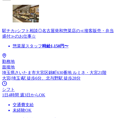
駅チカ♪シフト相談◎名古屋発和惣菜店の≪接客販売・弁当
盛付≫のお仕事☆
惣菜屋スタッフ
時給
1,150
円〜
勤務地
面接地
埼玉県さいたま市大宮区錦町630番地 ルミネ・大宮21階
大宮(埼玉)駅 徒歩6分、北与野駅 徒歩28分
シフト
1日4時間 週3日からOK
交通費支給
未経験OK