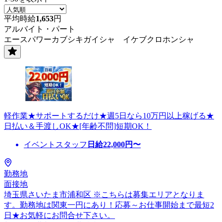
平均時給
1,653
円
アルバイト・パート
エースパワーカブシキガイシャ イケブクロホンシャ
軽作業★サポートするだけ★週5日なら10万円以上稼げる★
日払い＆手渡しOK★[年齢不問]短期OK！
イベントスタッフ
日給
22,000
円〜
勤務地
面接地
埼玉県さいたま市浦和区 ※こちらは募集エリアとなりま
す。勤務地は関東一円にあり！応募～お仕事開始まで最短2
日★お気軽にお問合せ下さい。