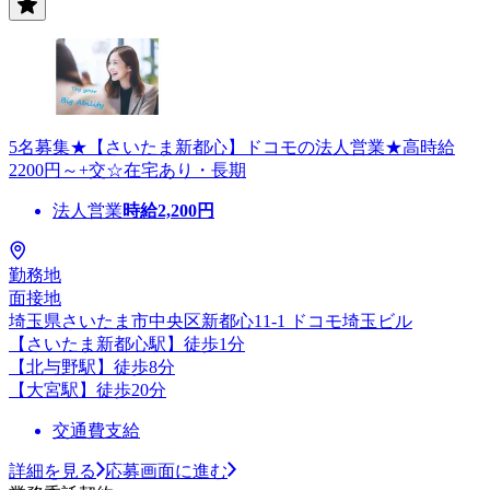
5名募集★【さいたま新都心】ドコモの法人営業★高時給
2200円～+交☆在宅あり・長期
法人営業
時給
2,200
円
勤務地
面接地
埼玉県さいたま市中央区新都心11-1 ドコモ埼玉ビル
【さいたま新都心駅】徒歩1分
【北与野駅】徒歩8分
【大宮駅】徒歩20分
交通費支給
詳細を見る
応募画面に進む