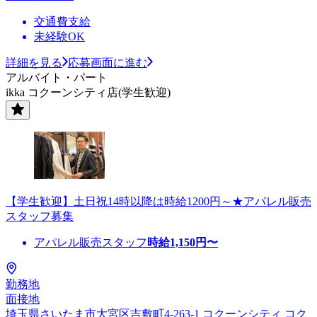
交通費支給
未経験OK
詳細を見る
応募画面に進む
アルバイト・パート
ikka コクーンシティ店(学生歓迎)
【学生歓迎】土日祝14時以降は時給1200円～★アパレル販売
スタッフ募集
アパレル販売スタッフ
時給
1,150
円〜
勤務地
面接地
埼玉県さいたま市大宮区吉敷町4-263-1 コクーンシティ コク