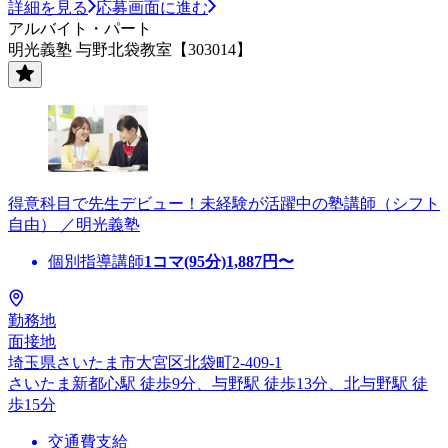
詳細を見る
応募画面に進む
アルバイト・パート
明光義塾 与野北袋教室【303014】
得意科目で先生デビュー！未経験が活躍中の塾講師（シフト
自由） ／明光義塾
個別指導講師
1コマ(95分)
1,887
円〜
勤務地
面接地
埼玉県さいたま市大宮区北袋町2-409-1
さいたま新都心駅 徒歩9分、与野駅 徒歩13分、北与野駅 徒
歩15分
交通費支給