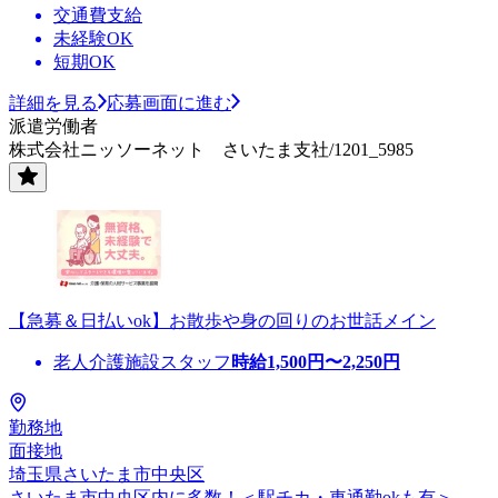
交通費支給
未経験OK
短期OK
詳細を見る
応募画面に進む
派遣労働者
株式会社ニッソーネット さいたま支社/1201_5985
【急募＆日払いok】お散歩や身の回りのお世話メイン
老人介護施設スタッフ
時給
1,500
円〜
2,250
円
勤務地
面接地
埼玉県さいたま市中央区
さいたま市中央区内に多数！＜駅チカ・車通勤okも有＞