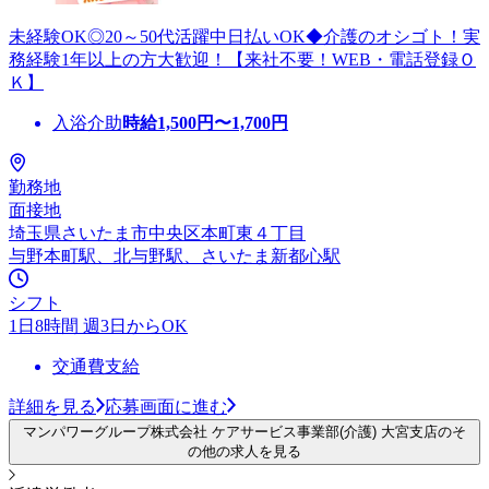
未経験OK◎20～50代活躍中日払いOK◆介護のオシゴト！実
務経験1年以上の方大歓迎！【来社不要！WEB・電話登録Ｏ
Ｋ】
入浴介助
時給
1,500
円〜
1,700
円
勤務地
面接地
埼玉県さいたま市中央区本町東４丁目
与野本町駅、北与野駅、さいたま新都心駅
シフト
1日8時間 週3日からOK
交通費支給
詳細を見る
応募画面に進む
マンパワーグループ株式会社 ケアサービス事業部(介護) 大宮支店のそ
の他の求人を見る