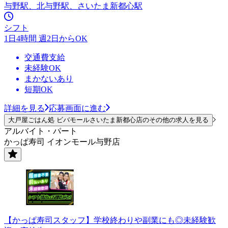
与野駅、北与野駅、さいたま新都心駅
シフト
1日4時間 週2日からOK
交通費支給
未経験OK
まかないあり
短期OK
詳細を見る
応募画面に進む
大戸屋ごはん処 ビバモールさいたま新都心店のその他の求人を見る
アルバイト・パート
かっぱ寿司 イオンモール与野店
【かっぱ寿司スタッフ】学校終わりや副業にも◎未経験歓