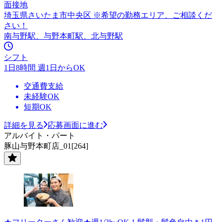
面接地
埼玉県さいたま市中央区 ※希望の勤務エリア、ご相談くだ
さい！
南与野駅、与野本町駅、北与野駅
シフト
1日8時間 週1日からOK
交通費支給
未経験OK
短期OK
詳細を見る
応募画面に進む
アルバイト・パート
豚山与野本町店_01[264]