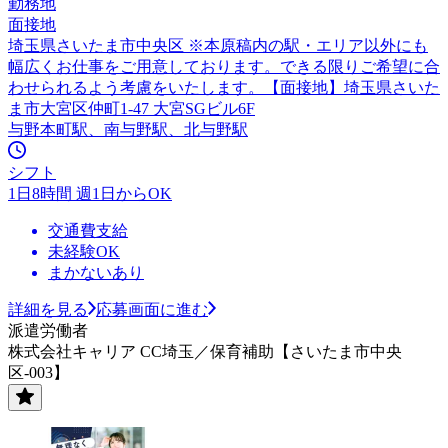
勤務地
面接地
埼玉県さいたま市中央区 ※本原稿内の駅・エリア以外にも
幅広くお仕事をご用意しております。できる限りご希望に合
わせられるよう考慮をいたします。【面接地】埼玉県さいた
ま市大宮区仲町1-47 大宮SGビル6F
与野本町駅、南与野駅、北与野駅
シフト
1日8時間 週1日からOK
交通費支給
未経験OK
まかないあり
詳細を見る
応募画面に進む
派遣労働者
株式会社キャリア CC埼玉／保育補助【さいたま市中央
区-003】