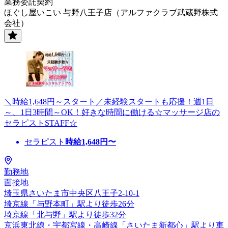
業務委託契約
ほぐし屋いこい 与野八王子店（アルファクラブ武蔵野株式
会社）
＼時給1,648円～スタート／未経験スタートも応援！週1日
～、1日3時間～OK！好きな時間に働ける☆マッサージ店の
セラピストSTAFF☆
セラピスト
時給
1,648
円〜
勤務地
面接地
埼玉県さいたま市中央区八王子2-10-1
埼京線「与野本町」駅より徒歩26分
埼京線「北与野」駅より徒歩32分
京浜東北線・宇都宮線・高崎線「さいたま新都心」駅より車