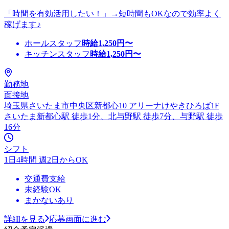
「時間を有効活用したい！」→短時間もOKなので効率よく
稼げます♪
ホールスタッフ
時給
1,250
円〜
キッチンスタッフ
時給
1,250
円〜
勤務地
面接地
埼玉県さいたま市中央区新都心10 アリーナけやきひろば1F
さいたま新都心駅 徒歩1分、北与野駅 徒歩7分、与野駅 徒歩
16分
シフト
1日4時間 週2日からOK
交通費支給
未経験OK
まかないあり
詳細を見る
応募画面に進む