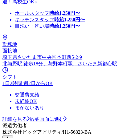
迎！高校生OK♪
ホールスタッフ
時給
1,250
円〜
キッチンスタッフ
時給
1,250
円〜
皿洗い・洗い場
時給
1,250
円〜
勤務地
面接地
埼玉県さいたま市中央区本町西5-2-9
北与野駅 徒歩18分、与野本町駅、さいたま新都心駅
シフト
1日2時間 週2日からOK
交通費支給
未経験OK
まかないあり
詳細を見る
応募画面に進む
派遣労働者
株式会社ビッグアビリティ/H1-56823-BA