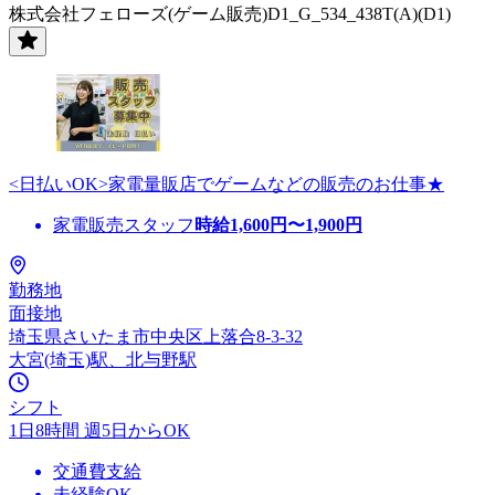
株式会社フェローズ(ゲーム販売)D1_G_534_438T(A)(D1)
<日払いOK>家電量販店でゲームなどの販売のお仕事★
家電販売スタッフ
時給
1,600
円〜
1,900
円
勤務地
面接地
埼玉県さいたま市中央区上落合8-3-32
大宮(埼玉)駅、北与野駅
シフト
1日8時間 週5日からOK
交通費支給
未経験OK