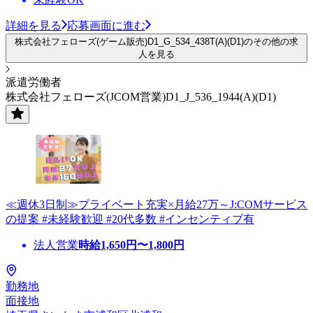
詳細を見る
応募画面に進む
株式会社フェローズ(ゲーム販売)D1_G_534_438T(A)(D1)のその他の求
人を見る
派遣労働者
株式会社フェローズ(JCOM営業)D1_J_536_1944(A)(D1)
≪週休3日制≫プライベート充実×月給27万～J:COMサービス
の提案 #未経験歓迎 #20代多数 #インセンティブ有
法人営業
時給
1,650
円〜
1,800
円
勤務地
面接地