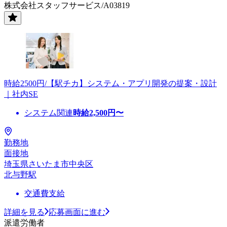
株式会社スタッフサービス/A03819
時給2500円/【駅チカ】システム・アプリ開発の提案・設計
｜社内SE
システム関連
時給
2,500
円〜
勤務地
面接地
埼玉県さいたま市中央区
北与野駅
交通費支給
詳細を見る
応募画面に進む
派遣労働者