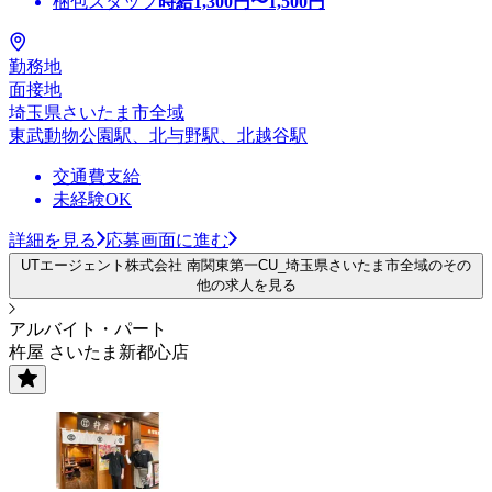
梱包スタッフ
時給
1,300
円〜
1,500
円
勤務地
面接地
埼玉県さいたま市全域
東武動物公園駅、北与野駅、北越谷駅
交通費支給
未経験OK
詳細を見る
応募画面に進む
UTエージェント株式会社 南関東第一CU_埼玉県さいたま市全域のその
他の求人を見る
アルバイト・パート
杵屋 さいたま新都心店