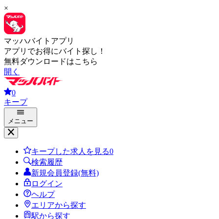
×
マッハバイトアプリ
アプリでお得にバイト探し！
無料ダウンロードはこちら
開く
0
キープ
メニュー
キープした求人を見る
0
検索履歴
新規会員登録(無料)
ログイン
ヘルプ
エリアから探す
駅から探す