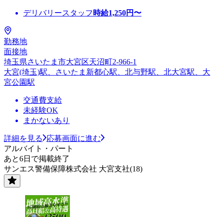
デリバリースタッフ
時給
1,250
円〜
勤務地
面接地
埼玉県さいたま市大宮区天沼町2-966-1
大宮(埼玉)駅、さいたま新都心駅、北与野駅、北大宮駅、大
宮公園駅
交通費支給
未経験OK
まかないあり
詳細を見る
応募画面に進む
アルバイト・パート
あと6日で掲載終了
サンエス警備保障株式会社 大宮支社(18)