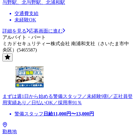
与野駅、北与野駅、北浦和駅
交通費支給
未経験OK
詳細を見る
応募画面に進む
アルバイト・パート
ミカドセキュリティー株式会社 南浦和支社（さいたま市中
央区）(5465587)
まずは週1日から始める警備スタッフ／未経験9割／正社員登
用実績あり／日払いOK／採用率91％
警備スタッフ
日給
11,000
円〜
13,000
円
勤務地