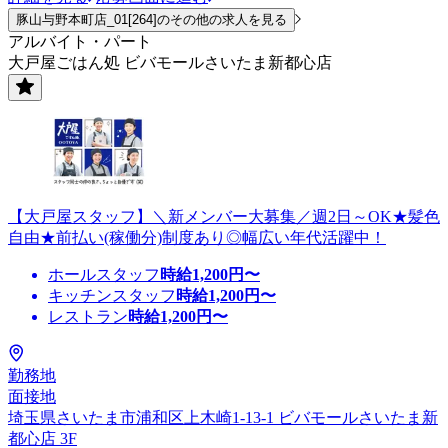
豚山与野本町店_01[264]のその他の求人を見る
アルバイト・パート
大戸屋ごはん処 ビバモールさいたま新都心店
【大戸屋スタッフ】＼新メンバー大募集／週2日～OK★髪色
自由★前払い(稼働分)制度あり◎幅広い年代活躍中！
ホールスタッフ
時給
1,200
円〜
キッチンスタッフ
時給
1,200
円〜
レストラン
時給
1,200
円〜
勤務地
面接地
埼玉県さいたま市浦和区上木崎1-13-1 ビバモールさいたま新
都心店 3F