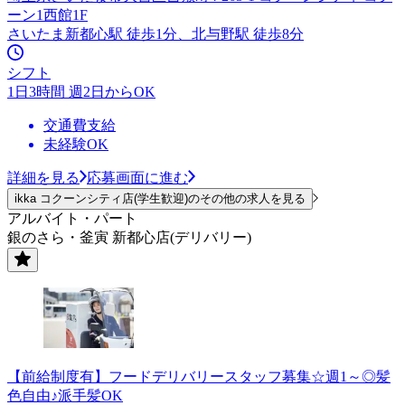
ーン1西館1F
さいたま新都心駅 徒歩1分、北与野駅 徒歩8分
シフト
1日3時間 週2日からOK
交通費支給
未経験OK
詳細を見る
応募画面に進む
ikka コクーンシティ店(学生歓迎)のその他の求人を見る
アルバイト・パート
銀のさら・釜寅 新都心店(デリバリー)
【前給制度有】フードデリバリースタッフ募集☆週1～◎髪
色自由♪派手髪OK