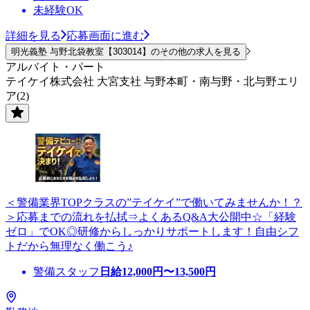
未経験OK
詳細を見る
応募画面に進む
明光義塾 与野北袋教室【303014】のその他の求人を見る
アルバイト・パート
テイケイ株式会社 大宮支社 与野本町・南与野・北与野エリ
ア(2)
＜警備業界TOPクラスの”テイケイ”で働いてみませんか！？
＞応募までの流れを払拭⇒よくあるQ&A大公開中☆「経験
ゼロ」でOK◎研修からしっかりサポートします！自由シフ
トだから無理なく働こう♪
警備スタッフ
日給
12,000
円〜
13,500
円