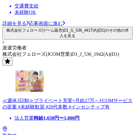
交通費支給
未経験OK
詳細を見る
応募画面に進む
株式会社フェローズ(ゲーム販売)D1_G_536_441T(A)(D1)のその他の求
人を見る
派遣労働者
株式会社フェローズ(JCOM営業)D1_J_536_1942(A)(D1)
≪週休3日制≫プライベート充実×月給27万～J:COMサービス
の提案 #未経験歓迎 #20代多数 #インセンティブ有
法人営業
時給
1,650
円〜
1,800
円