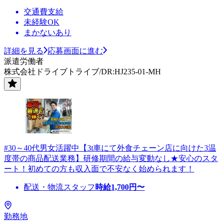
交通費支給
未経験OK
まかないあり
詳細を見る
応募画面に進む
派遣労働者
株式会社ドライブトライブ/DR:HJ235-01-MH
#30～40代男女活躍中【3t車にて外食チェーン店に向けた3温
度帯の商品配送業務】研修期間の給与変動なし★安心のスタ
ート！初めての方も収入面で不安なく始められます！
配送・物流スタッフ
時給
1,700
円〜
勤務地