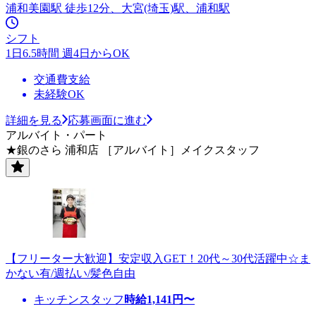
浦和美園駅 徒歩12分、大宮(埼玉)駅、浦和駅
シフト
1日6.5時間 週4日からOK
交通費支給
未経験OK
詳細を見る
応募画面に進む
アルバイト・パート
★銀のさら 浦和店 ［アルバイト］メイクスタッフ
【フリーター大歓迎】安定収入GET！20代～30代活躍中☆ま
かない有/週払い/髪色自由
キッチンスタッフ
時給
1,141
円〜