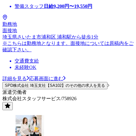
警備スタッフ
日給
9,200
円〜
19,550
円
勤務地
面接地
埼玉県さいたま市浦和区 浦和駅から徒歩1分
※こちらは勤務地となります。面接地については原稿内をご
確認下さい。
交通費支給
未経験OK
詳細を見る
応募画面に進む
SPD株式会社 埼玉支社【SA102】のその他の求人を見る
派遣労働者
株式会社スタッフサービス/758926