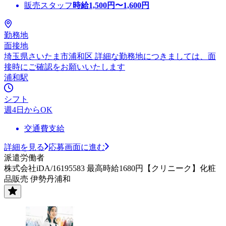
販売スタッフ
時給
1,500
円〜
1,600
円
勤務地
面接地
埼玉県さいたま市浦和区 詳細な勤務地につきましては、面
接時にご確認をお願いいたします
浦和駅
シフト
週4日からOK
交通費支給
詳細を見る
応募画面に進む
派遣労働者
株式会社iDA/16195583 最高時給1680円【クリニーク】化粧
品販売 伊勢丹浦和