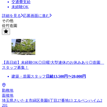
交通費支給
未経験OK
詳細を見る
応募画面に進む
その他
佐竹造園
【高日給】未経験OK◎日曜/大型連休のお休みあり◎造園
スタッフ募集！
建築・造園スタッフ
日給
13,500
円〜
20,000
円
勤務地
面接地
埼玉県さいたま市緑区美園6丁目27番地13 エルベンハイム2
201