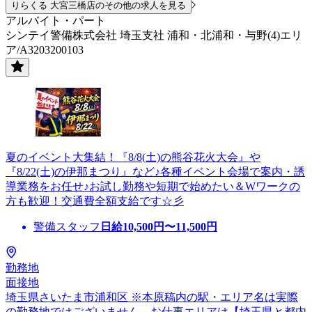
りらくる 大宮三橋店のその他の求人を見る
アルバイト・パート
シンテイ警備株式会社 埼玉支社 浦和・北浦和・与野(4)エリ
ア/A3203200103
夏のイベント大集結！『8/8(土)の熊谷花火大会』や
『8/22(土)の伊那まつり』など♪各種イベント会場で案内・誘
導業務をお任せ♪お試し勤務や短期で始めたい＆Wワークの
方も歓迎！交通費全額支給です☆彡
警備スタッフ
日給
10,500
円〜
11,500
円
勤務地
面接地
埼玉県さいたま市浦和区 ※本原稿内の駅・エリア名は実際
の勤務地ではございません。お仕事エリアは【埼玉県と都内