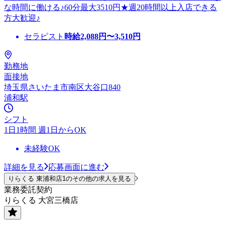
な時間に働ける♪60分最大3510円★週20時間以上入店できる
方大歓迎♪
セラピスト
時給
2,088
円〜
3,510
円
勤務地
面接地
埼玉県さいたま市南区大谷口840
浦和駅
シフト
1日1時間 週1日からOK
未経験OK
詳細を見る
応募画面に進む
りらくる 東浦和店1のその他の求人を見る
業務委託契約
りらくる 大宮三橋店