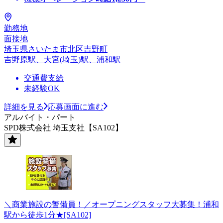
勤務地
面接地
埼玉県さいたま市北区吉野町
吉野原駅、大宮(埼玉)駅、浦和駅
交通費支給
未経験OK
詳細を見る
応募画面に進む
アルバイト・パート
SPD株式会社 埼玉支社【SA102】
＼商業施設の警備員！／オープニングスタッフ大募集！浦和
駅から徒歩1分★[SA102]