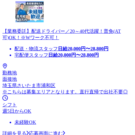
【業務委託】配送ドライバー／20～40代活躍！普免(AT
可)OK！※Wワーク不可！
配送・物流スタッフ
日給
20,000
円〜
28,800
円
宅配便スタッフ
日給
20,000
円〜
28,800
円
勤務地
面接地
埼玉県さいたま市浦和区
※こちらは募集エリアとなります。直行直帰で出社不要◎
シフト
週5日からOK
未経験OK
詳細を見る
応募画面に進む