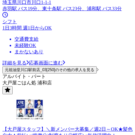
埼玉県川口市川口1-1-1
赤羽駅 バス19分、東十条駅 バス23分、浦和駅 バス33分
シフト
1日3時間 週1日からOK
交通費支給
未経験OK
まかないあり
詳細を見る
応募画面に進む
元祖油堂川口駅前店_03[250]のその他の求人を見る
アルバイト・パート
大戸屋ごはん処 浦和店
【大戸屋スタッフ】＼新メンバー大募集／週2日～OK★髪色