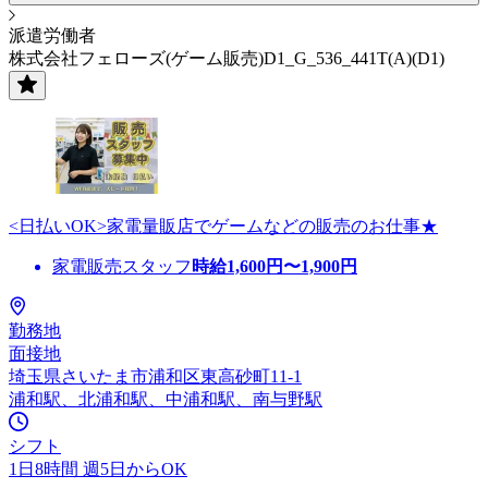
派遣労働者
株式会社フェローズ(ゲーム販売)D1_G_536_441T(A)(D1)
<日払いOK>家電量販店でゲームなどの販売のお仕事★
家電販売スタッフ
時給
1,600
円〜
1,900
円
勤務地
面接地
埼玉県さいたま市浦和区東高砂町11-1
浦和駅、北浦和駅、中浦和駅、南与野駅
シフト
1日8時間 週5日からOK