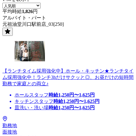
平均時給
1,826
円
アルバイト・パート
元祖油堂川口駅前店_03[250]
【ランチタイム採用強化中】ホール・キッチン★ランチタイ
ム採用強化中！ランチ3hだけサクッと◎、お昼だけの短時間
勤務で家庭との両立♪
ホールスタッフ
時給
1,250
円〜
1,625
円
キッチンスタッフ
時給
1,250
円〜
1,625
円
皿洗い・洗い場
時給
1,250
円〜
1,625
円
勤務地
面接地