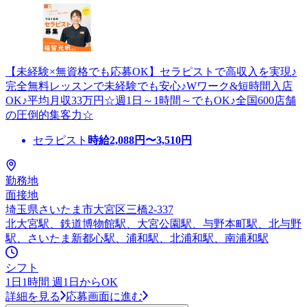
【未経験×無資格でも応募OK】セラピストで高収入を実現♪
完全無料レッスンで未経験でも安心♪Wワーク&短時間入店
OK♪平均月収33万円☆週1日～1時間～でもOK♪全国600店舗
の圧倒的集客力☆
セラピスト
時給
2,088
円〜
3,510
円
勤務地
面接地
埼玉県さいたま市大宮区三橋2-337
北大宮駅、鉄道博物館駅、大宮公園駅、与野本町駅、北与野
駅、さいたま新都心駅、浦和駅、北浦和駅、南浦和駅
シフト
1日1時間 週1日からOK
詳細を見る
応募画面に進む