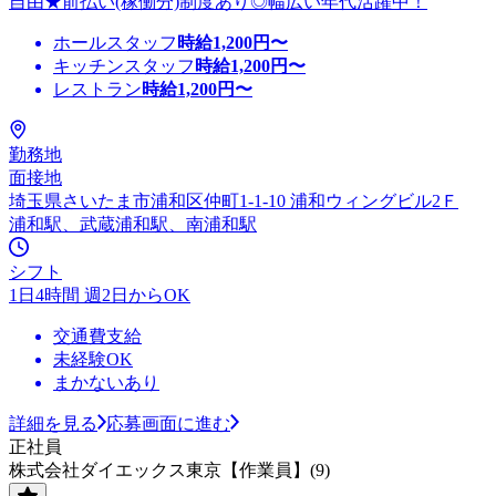
自由★前払い(稼働分)制度あり◎幅広い年代活躍中！
ホールスタッフ
時給
1,200
円〜
キッチンスタッフ
時給
1,200
円〜
レストラン
時給
1,200
円〜
勤務地
面接地
埼玉県さいたま市浦和区仲町1-1-10 浦和ウィングビル2Ｆ
浦和駅、武蔵浦和駅、南浦和駅
シフト
1日4時間 週2日からOK
交通費支給
未経験OK
まかないあり
詳細を見る
応募画面に進む
正社員
株式会社ダイエックス東京【作業員】(9)