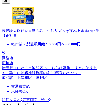
未経験大歓迎☆日勤のみ！生活リズムを守れる倉庫内作業
【正社員】
軽作業・製造系
月給
210,000
円〜
350,000
円
勤務地
面接地
埼玉県さいたま市浦和区 ※こちらは募集エリアになりま
す。詳しい勤務地は原稿内をご確認ください。
浦和駅、北浦和駅、与野駅
交通費支給
未経験OK
詳細を見る
応募画面に進む
アルバイト・パート