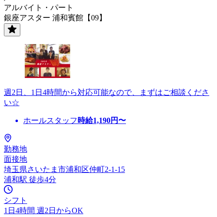
アルバイト・パート
銀座アスター 浦和賓館【09】
週2日、1日4時間から対応可能なので、まずはご相談くださ
い☆
ホールスタッフ
時給
1,190
円〜
勤務地
面接地
埼玉県さいたま市浦和区仲町2-1-15
浦和駅 徒歩4分
シフト
1日4時間 週2日からOK