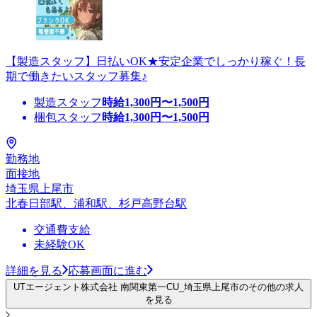
【製造スタッフ】日払いOK★安定企業でしっかり稼ぐ！長
期で働きたいスタッフ募集♪
製造スタッフ
時給
1,300
円〜
1,500
円
梱包スタッフ
時給
1,300
円〜
1,500
円
勤務地
面接地
埼玉県上尾市
北春日部駅、浦和駅、杉戸高野台駅
交通費支給
未経験OK
詳細を見る
応募画面に進む
UTエージェント株式会社 南関東第一CU_埼玉県上尾市のその他の求人
を見る