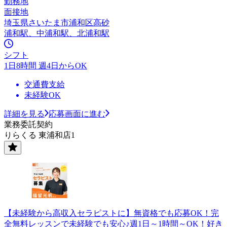
勤務地
面接地
埼玉県さいたま市浦和区高砂
浦和駅、中浦和駅、北浦和駅
シフト
1日8時間 週4日からOK
交通費支給
未経験OK
詳細を見る
応募画面に進む
業務委託契約
りらくる 東浦和店1
【未経験から高収入セラピストに】無資格でも応募OK！完
全無料レッスンで未経験でも安心♪週1日～1時間～OK！好き