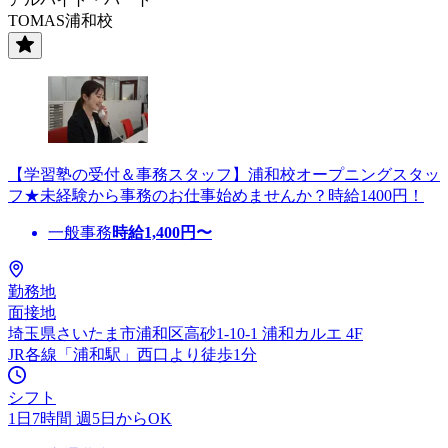
TOMAS浦和校
【学習塾の受付＆事務スタッフ】浦和校オープニングスタッ
フ★未経験から事務のお仕事始めませんか？時給1400円！
一般事務
時給
1,400
円〜
勤務地
面接地
埼玉県さいたま市浦和区高砂1-10-1 浦和カルエ 4F
JR各線「浦和駅」西口より徒歩1分
シフト
1日7時間 週5日からOK