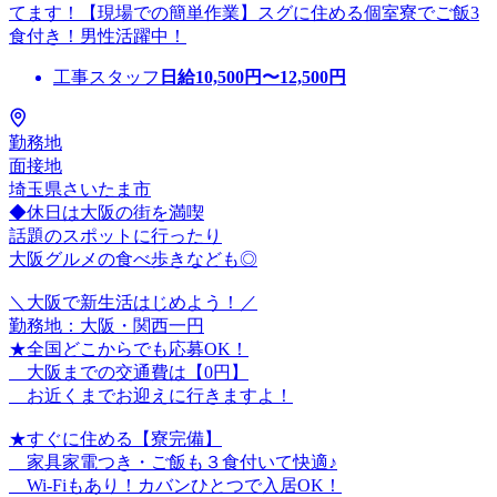
てます！【現場での簡単作業】スグに住める個室寮でご飯3
食付き！男性活躍中！
工事スタッフ
日給
10,500
円〜
12,500
円
勤務地
面接地
埼玉県さいたま市
◆休日は大阪の街を満喫
話題のスポットに行ったり
大阪グルメの食べ歩きなども◎
＼大阪で新生活はじめよう！／
勤務地：大阪・関西一円
★全国どこからでも応募OK！
大阪までの交通費は【0円】
お近くまでお迎えに行きますよ！
★すぐに住める【寮完備】
家具家電つき・ご飯も３食付いて快適♪
Wi-Fiもあり！カバンひとつで入居OK！