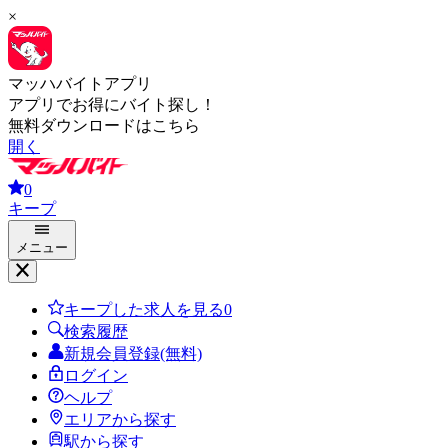
×
マッハバイトアプリ
アプリでお得にバイト探し！
無料ダウンロードはこちら
開く
0
キープ
メニュー
キープした求人を見る
0
検索履歴
新規会員登録(無料)
ログイン
ヘルプ
エリアから探す
駅から探す