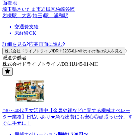
面接地
埼玉県さいたま市岩槻区柏崎谷際
岩槻駅、大宮(埼玉)駅、浦和駅
交通費支給
未経験OK
詳細を見る
応募画面に進む
株式会社ドライブトライブ/DR:HJ235-01-MHのその他の求人を見る
派遣労働者
株式会社ドライブトライブ/DR:HJ145-01-MH
#30～40代男女活躍中【金属や銅などに関する機械オペレー
ター業務】日払いあり★急な出費にも安心◎頑張った分、す
ぐに手元に！
機械オペレーション
時給
1,230
円〜