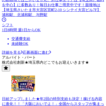
を中心】に多数あり！毎日お仕事ご用意中です！面接地は
【埼玉県さいたま市大宮区宮町2-10 シンテイ大宮ビル7F】
浦和駅、北浦和駅、与野駅
シフト
1日8時間 週1日からOK
交通費支給
未経験OK
詳細を見る
応募画面に進む
アルバイト・パート
株式会社創新★埼玉県内どこでもお迎えいきます★
日給アップしました★年2回の特別支給も決定！稼げる内容
に進化！！「大阪においでよ！」全国からスタッフが集まっ