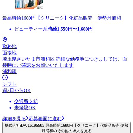
最高時給1680円【クリニーク】化粧品販売 伊勢丹浦和
ビューティー系
時給
1,550
円〜
1,680
円
勤務地
面接地
埼玉県さいたま市浦和区 詳細な勤務地につきましては、面
接時にご確認をお願いいたします
浦和駅
シフト
週3日からOK
交通費支給
未経験OK
詳細を見る
応募画面に進む
株式会社iDA/16195583 最高時給1680円【クリニーク】化粧品販売 伊勢
丹浦和のその他の求人を見る