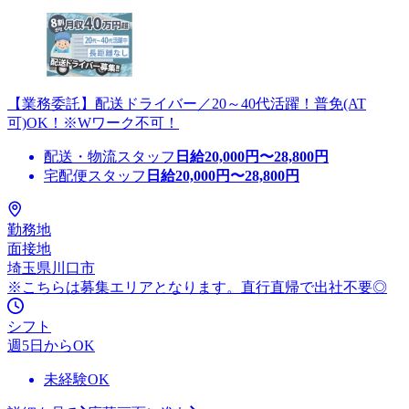
【業務委託】配送ドライバー／20～40代活躍！普免(AT
可)OK！※Wワーク不可！
配送・物流スタッフ
日給
20,000
円〜
28,800
円
宅配便スタッフ
日給
20,000
円〜
28,800
円
勤務地
面接地
埼玉県川口市
※こちらは募集エリアとなります。直行直帰で出社不要◎
シフト
週5日からOK
未経験OK