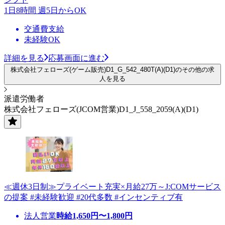
1日8時間 週5日からOK
交通費支給
未経験OK
詳細を見る
応募画面に進む
株式会社フェローズ(ゲーム販売)D1_G_542_480T(A)(D1)のその他の求
人を見る
派遣労働者
株式会社フェローズ(JCOM営業)D1_J_558_2059(A)(D1)
≪週休3日制≫プライベート充実×月給27万～J:COMサービス
の提案 #未経験歓迎 #20代多数 #インセンティブ有
法人営業
時給
1,650
円〜
1,800
円