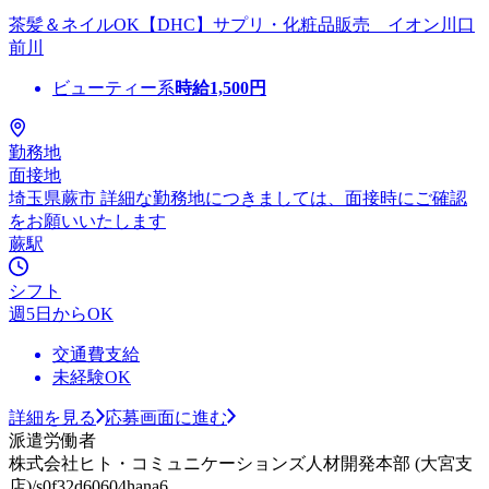
茶髪＆ネイルOK【DHC】サプリ・化粧品販売 イオン川口
前川
ビューティー系
時給
1,500
円
勤務地
面接地
埼玉県蕨市 詳細な勤務地につきましては、面接時にご確認
をお願いいたします
蕨駅
シフト
週5日からOK
交通費支給
未経験OK
詳細を見る
応募画面に進む
派遣労働者
株式会社ヒト・コミュニケーションズ人材開発本部 (大宮支
店)/s0f32d60604hana6