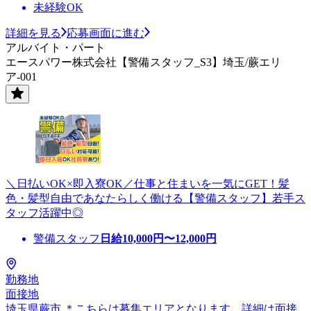
未経験OK
詳細を見る
応募画面に進む
アルバイト・パート
エースパワー株式会社【警備スタッフ_S3】埼玉/蕨エリ
ア-001
＼日払いOK×即入寮OK／仕事と住まいを一気にGET！髪
色・髪型自由であなたらしく働ける【警備スタッフ】若手ス
タッフ活躍中◎
警備スタッフ
日給
10,000
円〜
12,000
円
勤務地
面接地
埼玉県蕨市 ＊こちらは募集エリアとなります。詳細は面接