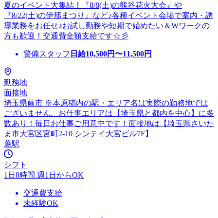
夏のイベント大集結！『8/8(土)の熊谷花火大会』や
『8/22(土)の伊那まつり』など♪各種イベント会場で案内・誘
導業務をお任せ♪お試し勤務や短期で始めたい＆Wワークの
方も歓迎！交通費全額支給です☆彡
警備スタッフ
日給
10,500
円〜
11,500
円
勤務地
面接地
埼玉県蕨市 ※本原稿内の駅・エリア名は実際の勤務地では
ございません。お仕事エリアは【埼玉県と都内を中心】に多
数あり！毎日お仕事ご用意中です！面接地は【埼玉県さいた
ま市大宮区宮町2-10 シンテイ大宮ビル7F】
蕨駅
シフト
1日8時間 週1日からOK
交通費支給
未経験OK