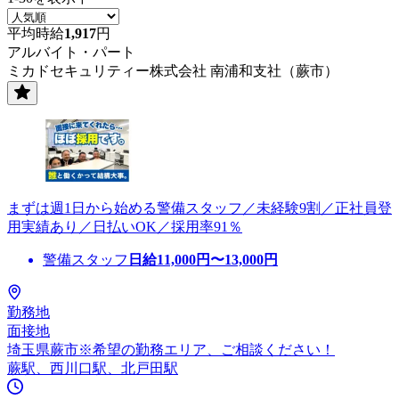
平均時給
1,917
円
アルバイト・パート
ミカドセキュリティー株式会社 南浦和支社（蕨市）
まずは週1日から始める警備スタッフ／未経験9割／正社員登
用実績あり／日払いOK／採用率91％
警備スタッフ
日給
11,000
円〜
13,000
円
勤務地
面接地
埼玉県蕨市※希望の勤務エリア、ご相談ください！
蕨駅、西川口駅、北戸田駅