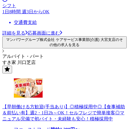
シフト
1日8時間 週3日からOK
交通費支給
詳細を見る
応募画面に進む
マンパワーグループ株式会社 ケアサービス事業部(介護) 大宮支店のそ
の他の求人を見る
アルバイト・パート
すき家 川口芝店
【早朝働ける方歓迎(手当あり)】◎積極採用中◎【食事補助
＆前払い有】週2・1日2h～OK！セルフレジで簡単接客◎マ
ニュアル完備で初バイト・未経験も安心！積極採用中