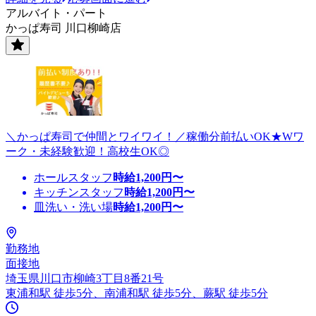
アルバイト・パート
かっぱ寿司 川口柳崎店
＼かっぱ寿司で仲間とワイワイ！／稼働分前払いOK★Wワ
ーク・未経験歓迎！高校生OK◎
ホールスタッフ
時給
1,200
円〜
キッチンスタッフ
時給
1,200
円〜
皿洗い・洗い場
時給
1,200
円〜
勤務地
面接地
埼玉県川口市柳崎3丁目8番21号
東浦和駅 徒歩5分、南浦和駅 徒歩5分、蕨駅 徒歩5分