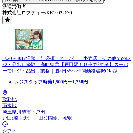
派遣労働者
株式会社ロフティー/KE10022636
《20～40代活躍！》必須：スーパー、小売店、その他でのレ
ジ・品出し経験＊高時給◎【戸田駅より車で約5分】スーパ
ーでレジ・品出し業務｜週4日×5~8時間勤務選択OK◎
レジスタッフ
時給
1,500
円〜
1,750
円
勤務地
面接地
埼玉県川越市下戸田
戸田(埼玉)駅、戸田公園駅、蕨駅
シフト