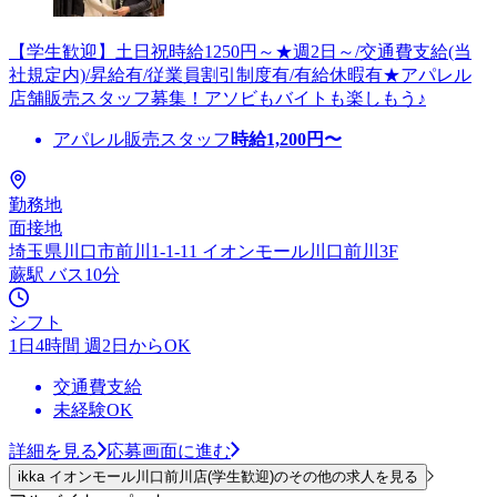
【学生歓迎】土日祝時給1250円～★週2日～/交通費支給(当
社規定内)/昇給有/従業員割引制度有/有給休暇有★アパレル
店舗販売スタッフ募集！アソビもバイトも楽しもう♪
アパレル販売スタッフ
時給
1,200
円〜
勤務地
面接地
埼玉県川口市前川1-1-11 イオンモール川口前川3F
蕨駅 バス10分
シフト
1日4時間 週2日からOK
交通費支給
未経験OK
詳細を見る
応募画面に進む
ikka イオンモール川口前川店(学生歓迎)のその他の求人を見る