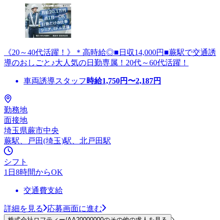
《20～40代活躍！》＊高時給◎■日収14,000円■蕨駅で交通誘
導のおしごと♪大人気の日勤専属！20代～60代活躍！
車両誘導スタッフ
時給
1,750
円〜
2,187
円
勤務地
面接地
埼玉県蕨市中央
蕨駅、戸田(埼玉)駅、北戸田駅
シフト
1日8時間からOK
交通費支給
詳細を見る
応募画面に進む
株式会社ロフティー/AA20000000のその他の求人を見る