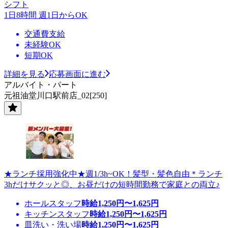
シフト
1日8時間 週1日からOK
交通費支給
未経験OK
短期OK
詳細を見る
応募画面に進む
アルバイト・パート
元祖油堂川口駅前店_02[250]
★ランチ採用強化中★週1/3h~OK！髪型・髪色自由＊ランチ
3hだけサクッと◎、お昼だけの短時間勤務で家庭との両立♪
ホールスタッフ
時給
1,250
円〜
1,625
円
キッチンスタッフ
時給
1,250
円〜
1,625
円
皿洗い・洗い場
時給
1,250
円〜
1,625
円