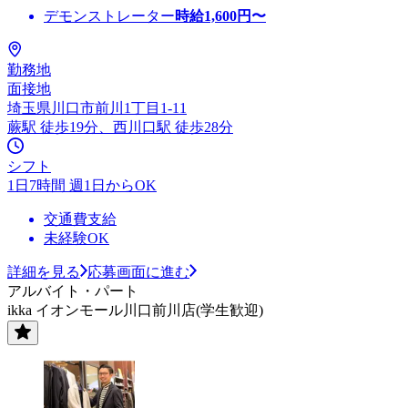
デモンストレーター
時給
1,600
円〜
勤務地
面接地
埼玉県川口市前川1丁目1-11
蕨駅 徒歩19分、西川口駅 徒歩28分
シフト
1日7時間 週1日からOK
交通費支給
未経験OK
詳細を見る
応募画面に進む
アルバイト・パート
ikka イオンモール川口前川店(学生歓迎)