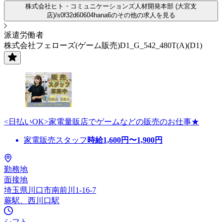
株式会社ヒト・コミュニケーションズ人材開発本部 (大宮支
店)/s0f32d60604hana6のその他の求人を見る
派遣労働者
株式会社フェローズ(ゲーム販売)D1_G_542_480T(A)(D1)
<日払いOK>家電量販店でゲームなどの販売のお仕事★
家電販売スタッフ
時給
1,600
円〜
1,900
円
勤務地
面接地
埼玉県川口市南前川1-16-7
蕨駅、西川口駅
シフト