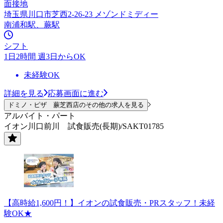
面接地
埼玉県川口市芝西2-26-23 メゾンドミディー
南浦和駅、蕨駅
シフト
1日2時間 週3日からOK
未経験OK
詳細を見る
応募画面に進む
ドミノ・ピザ 蕨芝西店のその他の求人を見る
アルバイト・パート
イオン川口前川 試食販売(長期)/SAKT01785
【高時給1,600円！】イオンの試食販売・PRスタッフ！未経
験OK★