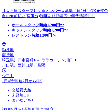
【大戸屋スタッフ】＼新メンバー大募集／週2日～OK★髪色
自由★前払い(稼働分)制度あり◎幅広い年代活躍中！
ホールスタッフ
時給
1,200
円〜
キッチンスタッフ
時給
1,200
円〜
レストラン
時給
1,200
円〜
勤務地
面接地
埼玉県川口市宮町18-9 ララガーデン川口1F
川口駅、西川口駅、蕨駅
シフト
1日4時間 週2日からOK
交通費支給
未経験OK
まかないあり
詳細を見る
応募画面に進む