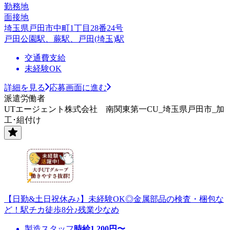
勤務地
面接地
埼玉県戸田市中町1丁目28番24号
戸田公園駅、蕨駅、戸田(埼玉)駅
交通費支給
未経験OK
詳細を見る
応募画面に進む
派遣労働者
UTエージェント株式会社 南関東第一CU_埼玉県戸田市_加
工･組付け
【日勤&土日祝休み♪】未経験OK◎金属部品の検査・梱包な
ど！駅チカ徒歩8分♪残業少なめ
製造スタッフ
時給
1,200
円〜