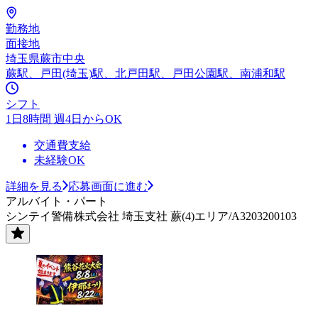
勤務地
面接地
埼玉県蕨市中央
蕨駅、戸田(埼玉)駅、北戸田駅、戸田公園駅、南浦和駅
シフト
1日8時間 週4日からOK
交通費支給
未経験OK
詳細を見る
応募画面に進む
アルバイト・パート
シンテイ警備株式会社 埼玉支社 蕨(4)エリア/A3203200103