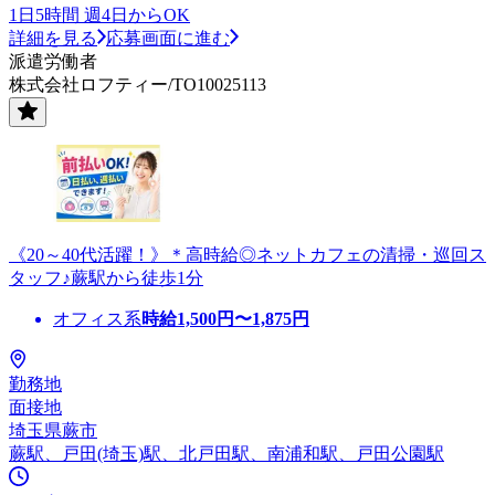
1日5時間 週4日からOK
詳細を見る
応募画面に進む
派遣労働者
株式会社ロフティー/TO10025113
《20～40代活躍！》＊高時給◎ネットカフェの清掃・巡回ス
タッフ♪蕨駅から徒歩1分
オフィス系
時給
1,500
円〜
1,875
円
勤務地
面接地
埼玉県蕨市
蕨駅、戸田(埼玉)駅、北戸田駅、南浦和駅、戸田公園駅