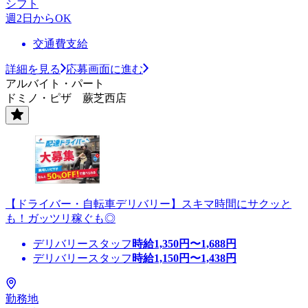
シフト
週2日からOK
交通費支給
詳細を見る
応募画面に進む
アルバイト・パート
ドミノ・ピザ 蕨芝西店
【ドライバー・自転車デリバリー】スキマ時間にサクッと
も！ガッツリ稼ぐも◎
デリバリースタッフ
時給
1,350
円〜
1,688
円
デリバリースタッフ
時給
1,150
円〜
1,438
円
勤務地