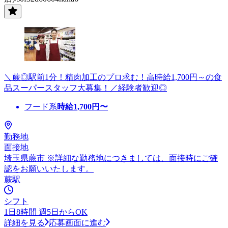
＼蕨◎駅前1分！精肉加工のプロ求む！高時給1,700円～の食
品スーパースタッフ大募集！／経験者歓迎◎
フード系
時給
1,700
円〜
勤務地
面接地
埼玉県蕨市 ※詳細な勤務地につきましては、面接時にご確
認をお願いいたします。
蕨駅
シフト
1日8時間 週5日からOK
詳細を見る
応募画面に進む