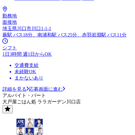
勤務地
面接地
埼玉県川口市川口1-1-1
蕨駅 バス18分、南浦和駅 バス25分、赤羽岩淵駅 バス11分
シフト
1日3時間 週1日からOK
交通費支給
未経験OK
まかないあり
詳細を見る
応募画面に進む
アルバイト・パート
大戸屋ごはん処 ララガーデン川口店