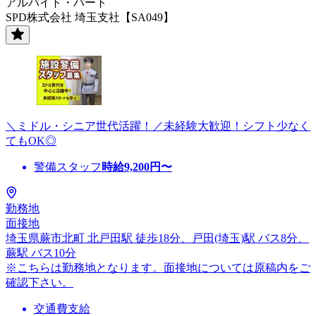
アルバイト・パート
SPD株式会社 埼玉支社【SA049】
＼ミドル・シニア世代活躍！／未経験大歓迎！シフト少なく
てもOK◎
警備スタッフ
時給
9,200
円〜
勤務地
面接地
埼玉県蕨市北町 北戸田駅 徒歩18分、戸田(埼玉)駅 バス8分、
蕨駅 バス10分
※こちらは勤務地となります。面接地については原稿内をご
確認下さい。
交通費支給