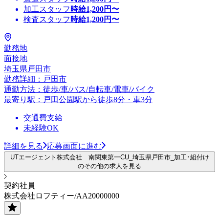
加工スタッフ
時給
1,200
円〜
検査スタッフ
時給
1,200
円〜
勤務地
面接地
埼玉県戸田市
勤務詳細：戸田市
通勤方法：徒歩/車/バス/自転車/電車/バイク
最寄り駅：戸田公園駅から徒歩8分・車3分
交通費支給
未経験OK
詳細を見る
応募画面に進む
UTエージェント株式会社 南関東第一CU_埼玉県戸田市_加工･組付け
のその他の求人を見る
契約社員
株式会社ロフティー/AA20000000