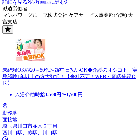
詳細を見る
応募画面に進む
派遣労働者
マンパワーグループ株式会社 ケアサービス事業部(介護) 大
宮支店
未経験OK◎20～50代活躍中日払いOK◆介護のオシゴト！実
務経験1年以上の方大歓迎！【来社不要！WEB・電話登録Ｏ
Ｋ】
入浴介助
時給
1,500
円〜
1,700
円
勤務地
面接地
埼玉県川口市並木３丁目
西川口駅、蕨駅、川口駅