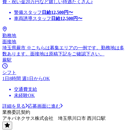
費・祝い金20万円など嬉しい待遇たくさん♪
警備スタッフ
日給
12,500
円〜
車両誘導スタッフ
日給
12,500
円〜
勤務地
面接地
埼玉県蕨市 ※こちらは募集エリアの一例です。勤務地は多
数あります。面接地は原稿下記をご確認下さい。
蕨駅
シフト
1日8時間 週1日からOK
交通費支給
未経験OK
詳細を見る
応募画面に進む
業務委託契約
アキバネクサス株式会社 埼玉県川口市 西川口駅