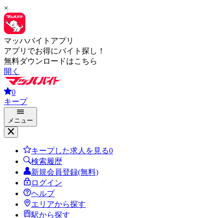
×
マッハバイトアプリ
アプリでお得にバイト探し！
無料ダウンロードはこちら
開く
0
キープ
メニュー
キープした求人を見る
0
検索履歴
新規会員登録(無料)
ログイン
ヘルプ
エリアから探す
駅から探す