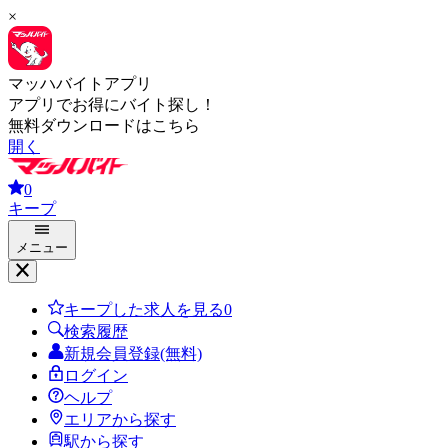
×
マッハバイトアプリ
アプリでお得にバイト探し！
無料ダウンロードはこちら
開く
0
キープ
メニュー
キープした求人を見る
0
検索履歴
新規会員登録(無料)
ログイン
ヘルプ
エリアから探す
駅から探す