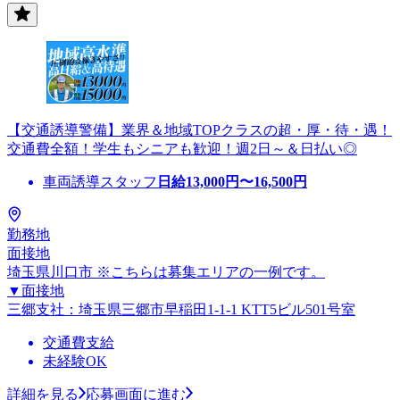
【交通誘導警備】業界＆地域TOPクラスの超・厚・待・遇！
交通費全額！学生もシニアも歓迎！週2日～＆日払い◎
車両誘導スタッフ
日給
13,000
円〜
16,500
円
勤務地
面接地
埼玉県川口市 ※こちらは募集エリアの一例です。
▼面接地
三郷支社：埼玉県三郷市早稲田1-1-1 KTT5ビル501号室
交通費支給
未経験OK
詳細を見る
応募画面に進む