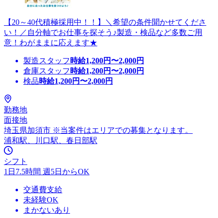
【20～40代積極採用中！！】＼希望の条件聞かせてくださ
い！／自分軸でお仕事を探そう♪製造・検品など多数ご用
意！わがままに応えます★
製造スタッフ
時給
1,200
円〜
2,000
円
倉庫スタッフ
時給
1,200
円〜
2,000
円
検品
時給
1,200
円〜
2,000
円
勤務地
面接地
埼玉県加須市 ※当案件はエリアでの募集となります。
浦和駅、川口駅、春日部駅
シフト
1日7.5時間 週5日からOK
交通費支給
未経験OK
まかないあり