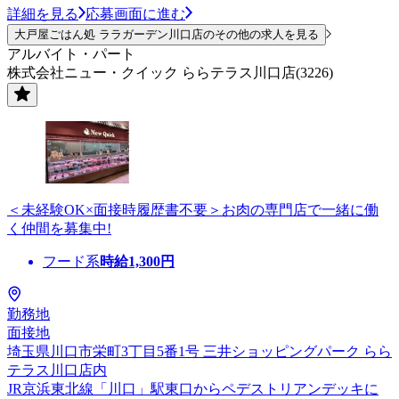
詳細を見る
応募画面に進む
大戸屋ごはん処 ララガーデン川口店のその他の求人を見る
アルバイト・パート
株式会社ニュー・クイック ららテラス川口店(3226)
＜未経験OK×面接時履歴書不要＞お肉の専門店で一緒に働
く仲間を募集中!
フード系
時給
1,300
円
勤務地
面接地
埼玉県川口市栄町3丁目5番1号 三井ショッピングパーク らら
テラス川口店内
JR京浜東北線「川口」駅東口からペデストリアンデッキに