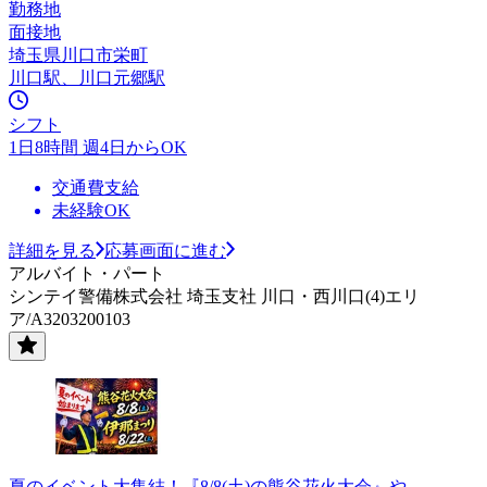
勤務地
面接地
埼玉県川口市栄町
川口駅、川口元郷駅
シフト
1日8時間 週4日からOK
交通費支給
未経験OK
詳細を見る
応募画面に進む
アルバイト・パート
シンテイ警備株式会社 埼玉支社 川口・西川口(4)エリ
ア/A3203200103
夏のイベント大集結！『8/8(土)の熊谷花火大会』や