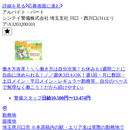
詳細を見る
応募画面に進む
アルバイト・パート
シンテイ警備株式会社 埼玉支社 川口・西川口(31)エリ
ア/A3203200103
働き方改革！＼＼働き方は自分次第！お休みも1週間ごとに
自由に決められる！／／週休3日もOK！週1回・月に数回・
土日メイン・平日メイン・レギュラー勤務等、自分のペース
で無理なく働こう！だから続けやすい♪
警備スタッフ
日給
10,500
円〜
13,474
円
勤務地
面接地
埼玉県川口市 ※本原稿内の駅・エリア名は実際の勤務地で