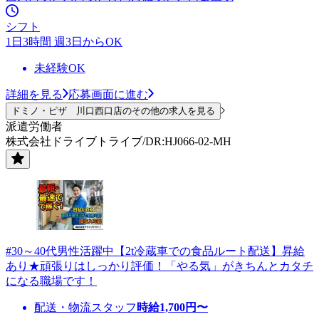
シフト
1日3時間 週3日からOK
未経験OK
詳細を見る
応募画面に進む
ドミノ・ピザ 川口西口店のその他の求人を見る
派遣労働者
株式会社ドライブトライブ/DR:HJ066-02-MH
#30～40代男性活躍中【2t冷蔵車での食品ルート配送】昇給
あり★頑張りはしっかり評価！「やる気」がきちんとカタチ
になる職場です！
配送・物流スタッフ
時給
1,700
円〜