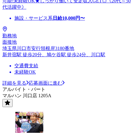
可能!未経験OK★しっかり働いて安定収入GET◎《20代～50
代活躍中》
施設・サービス系
日給
10,000
円〜
勤務地
面接地
埼玉県川口市安行領根岸3180番地
新井宿駅 徒歩20分、鳩ケ谷駅 徒歩24分、川口駅
交通費支給
未経験OK
詳細を見る
応募画面に進む
アルバイト・パート
マルハン 川口店 1205A