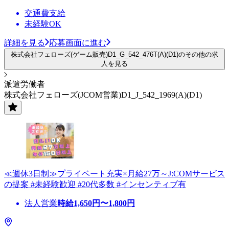
交通費支給
未経験OK
詳細を見る
応募画面に進む
株式会社フェローズ(ゲーム販売)D1_G_542_476T(A)(D1)のその他の求
人を見る
派遣労働者
株式会社フェローズ(JCOM営業)D1_J_542_1969(A)(D1)
≪週休3日制≫プライベート充実×月給27万～J:COMサービス
の提案 #未経験歓迎 #20代多数 #インセンティブ有
法人営業
時給
1,650
円〜
1,800
円