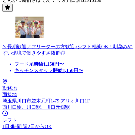
とんかつ新宿さぼてん アリオ川口店GH/13138
＼長期歓迎／フリーターの方歓迎♪シフト相談OK！馴染みや
すい環境で働きやすさ抜群◎
フード系
時給
1,150
円〜
キッチンスタッフ
時給
1,150
円〜
勤務地
面接地
埼玉県川口市並木元町1-79 アリオ川口1F
西川口駅、川口駅、川口元郷駅
シフト
1日3時間 週2日からOK