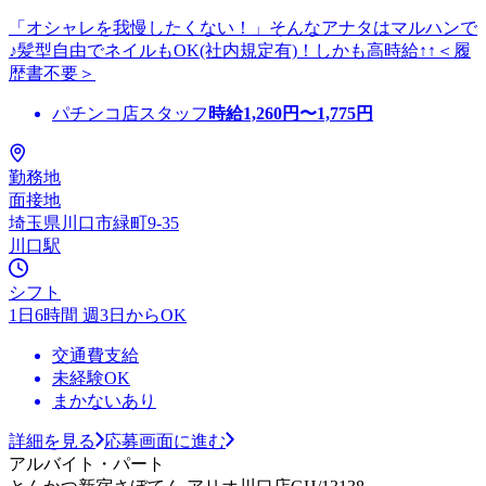
「オシャレを我慢したくない！」そんなアナタはマルハンで
♪髪型自由でネイルもOK(社内規定有)！しかも高時給↑↑＜履
歴書不要＞
パチンコ店スタッフ
時給
1,260
円〜
1,775
円
勤務地
面接地
埼玉県川口市緑町9-35
川口駅
シフト
1日6時間 週3日からOK
交通費支給
未経験OK
まかないあり
詳細を見る
応募画面に進む
アルバイト・パート