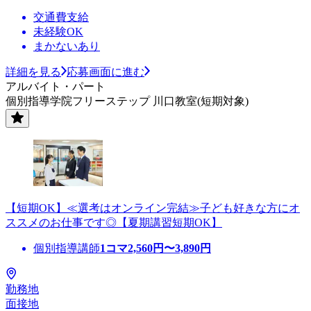
交通費支給
未経験OK
まかないあり
詳細を見る
応募画面に進む
アルバイト・パート
個別指導学院フリーステップ 川口教室(短期対象)
【短期OK】≪選考はオンライン完結≫子ども好きな方にオ
ススメのお仕事です◎【夏期講習短期OK】
個別指導講師
1コマ
2,560
円〜
3,890
円
勤務地
面接地