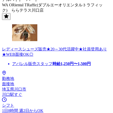
WA ORiental TRaffic(ダブルエーオリエンタルトラフィッ
ク) ららテラス川口店
レディースシューズ販売★20～30代活躍中★社員登用あり
★WEB面接OK◎
アパレル販売スタッフ
時給
1,250
円〜
1,500
円
勤務地
面接地
埼玉県川口市
川口駅すぐ
シフト
1日8時間 週2日からOK