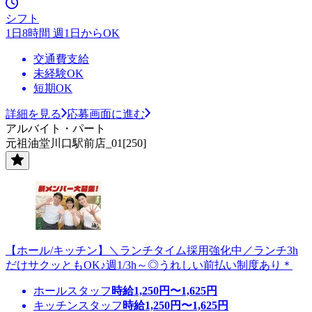
シフト
1日8時間 週1日からOK
交通費支給
未経験OK
短期OK
詳細を見る
応募画面に進む
アルバイト・パート
元祖油堂川口駅前店_01[250]
【ホール/キッチン】＼ランチタイム採用強化中／ランチ3h
だけサクッともOK♪週1/3h～◎うれしい前払い制度あり＊
ホールスタッフ
時給
1,250
円〜
1,625
円
キッチンスタッフ
時給
1,250
円〜
1,625
円