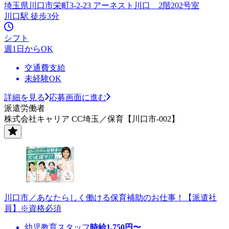
埼玉県川口市栄町3-2-23 アーネスト川口 2階202号室
川口駅 徒歩3分
シフト
週1日からOK
交通費支給
未経験OK
詳細を見る
応募画面に進む
派遣労働者
株式会社キャリア CC埼玉／保育【川口市-002】
川口市／あなたらしく働ける保育補助のお仕事！【派遣社
員】※資格必須
幼児教育スタッフ
時給
1,750
円〜