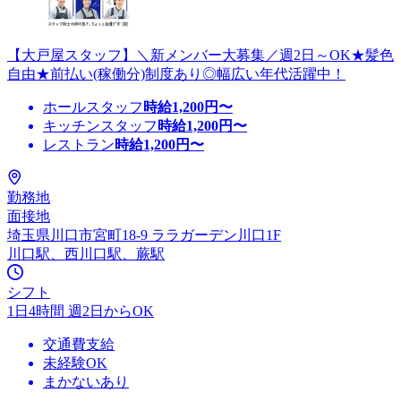
【大戸屋スタッフ】＼新メンバー大募集／週2日～OK★髪色
自由★前払い(稼働分)制度あり◎幅広い年代活躍中！
ホールスタッフ
時給
1,200
円〜
キッチンスタッフ
時給
1,200
円〜
レストラン
時給
1,200
円〜
勤務地
面接地
埼玉県川口市宮町18-9 ララガーデン川口1F
川口駅、西川口駅、蕨駅
シフト
1日4時間 週2日からOK
交通費支給
未経験OK
まかないあり