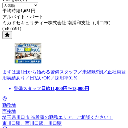
平均時給
1,651
円
アルバイト・パート
ミカドセキュリティー株式会社 南浦和支社（川口市）
(5465591)
まずは週1日から始める警備スタッフ／未経験9割／正社員登
用実績あり／日払いOK／採用率91％
警備スタッフ
日給
11,000
円〜
13,000
円
勤務地
面接地
埼玉県川口市 ※希望の勤務エリア、ご相談ください！
東川口駅、西川口駅、川口駅