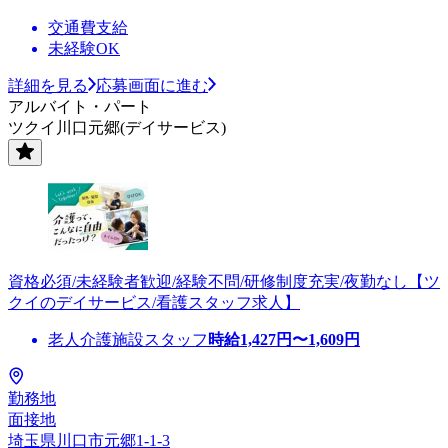
交通費支給
未経験OK
詳細を見る
応募画面に進む
アルバイト・パート
ツクイ川口元郷(デイサービス)
資格必須/未経験者歓迎/経験不問/研修制度充実/夜勤なし【ツ
クイのデイサービス/看護スタッフ求人】
老人介護施設スタッフ
時給
1,427
円〜
1,609
円
勤務地
面接地
埼玉県川口市元郷1-1-3