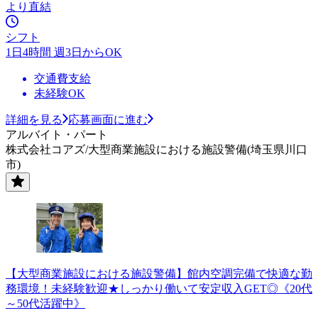
より直結
シフト
1日4時間 週3日からOK
交通費支給
未経験OK
詳細を見る
応募画面に進む
アルバイト・パート
株式会社コアズ/大型商業施設における施設警備(埼玉県川口
市)
【大型商業施設における施設警備】館内空調完備で快適な勤
務環境！未経験歓迎★しっかり働いて安定収入GET◎《20代
～50代活躍中》