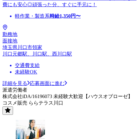
費にも安心◎頑張った分、すぐに手元に！
軽作業・製造系
時給
1,350
円〜
勤務地
面接地
埼玉県川口市領家
川口元郷駅、川口駅、西川口駅
交通費支給
未経験OK
詳細を見る
応募画面に進む
派遣労働者
株式会社iDA/16196073 未経験大歓迎【ハウスオブローゼ】
コスメ販売 ららテラス川口