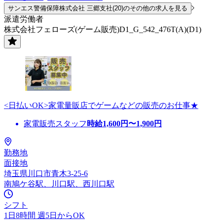
サンエス警備保障株式会社 三郷支社(20)のその他の求人を見る
派遣労働者
株式会社フェローズ(ゲーム販売)D1_G_542_476T(A)(D1)
<日払いOK>家電量販店でゲームなどの販売のお仕事★
家電販売スタッフ
時給
1,600
円〜
1,900
円
勤務地
面接地
埼玉県川口市青木3-25-6
南鳩ケ谷駅、川口駅、西川口駅
シフト
1日8時間 週5日からOK