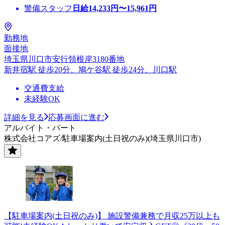
警備スタッフ
日給
14,233
円〜
15,961
円
勤務地
面接地
埼玉県川口市安行領根岸3180番地
新井宿駅 徒歩20分、鳩ケ谷駅 徒歩24分、川口駅
交通費支給
未経験OK
詳細を見る
応募画面に進む
アルバイト・パート
株式会社コアズ/駐車場案内(土日祝のみ)(埼玉県川口市)
【駐車場案内(土日祝のみ)】 施設警備兼務で月収25万以上も