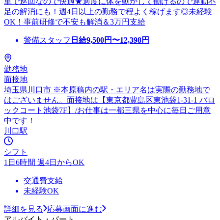
車で巡回なので快適★適度に体を動かして働けるので運動不
足の解消にも！週4日以上の勤務で程よく稼げます◎未経験
OK！事前研修で不安も解消＆3万円支給
警備スタッフ
日給
9,500
円〜
12,398
円
勤務地
面接地
埼玉県川口市 ※本原稿内の駅・エリア名は実際の勤務地で
はございません。面接地は【東京都豊島区東池袋1-31-1 バロ
ックコート池袋7F】/お仕事は一都三県を中心に毎日ご用意
中です！
川口駅
シフト
1日6時間 週4日からOK
交通費支給
未経験OK
詳細を見る
応募画面に進む
アルバイト・パート