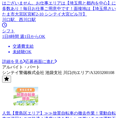
はございません。お仕事エリアは【埼玉県と都内を中心】に
多数あり！毎日お仕事ご用意中です！面接地は【埼玉県さい
たま市大宮区宮町2-10 シンテイ大宮ビル7F】
川口駅、西川口駅
シフト
1日8時間 週1日からOK
交通費支給
未経験OK
詳細を見る
応募画面に進む
アルバイト・パート
シンテイ警備株式会社 池袋支社 川口(9)エリア/A3203200108
人気【豊島区エリア】≫≫放置自転車の撤去作業！電動自転