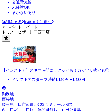
交通費支給
未経験OK
まかないあり
詳細を見る
応募画面に進む
アルバイト・パート
ドミノ・ピザ 川口西口店
【インストア】スキマ時間にサクッとも！ガッツリ稼ぐも◎
インストアスタッフ
時給
1,150
円〜
1,438
円
勤務地
面接地
埼玉県川口市南町2-3-25 ルミナール和希
西川口駅、川口駅、浮間舟渡駅、戸田公園駅