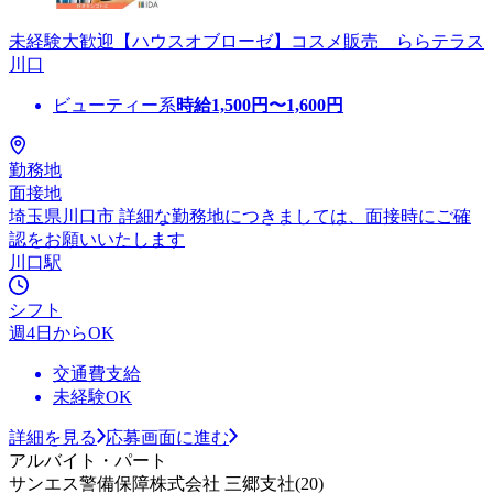
未経験大歓迎【ハウスオブローゼ】コスメ販売 ららテラス
川口
ビューティー系
時給
1,500
円〜
1,600
円
勤務地
面接地
埼玉県川口市 詳細な勤務地につきましては、面接時にご確
認をお願いいたします
川口駅
シフト
週4日からOK
交通費支給
未経験OK
詳細を見る
応募画面に進む
アルバイト・パート
サンエス警備保障株式会社 三郷支社(20)