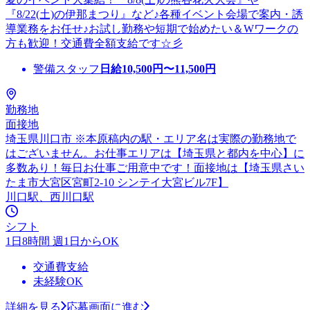
『8/22(土)の伊那まつり』など♪各種イベント会場で案内・誘
導業務をお任せ♪お試し勤務や短期で始めたい＆Wワークの
方も歓迎！交通費全額支給です☆彡
警備スタッフ
日給
10,500
円〜
11,500
円
勤務地
面接地
埼玉県川口市 ※本原稿内の駅・エリア名は実際の勤務地で
はございません。お仕事エリアは【埼玉県と都内を中心】に
多数あり！毎日お仕事ご用意中です！面接地は【埼玉県さい
たま市大宮区宮町2-10 シンテイ大宮ビル7F】
川口駅、西川口駅
シフト
1日8時間 週1日からOK
交通費支給
未経験OK
詳細を見る
応募画面に進む