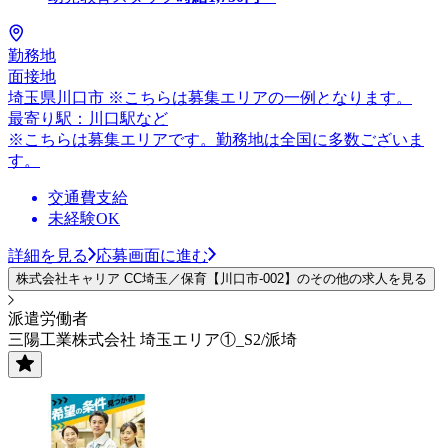
勤務地
面接地
埼玉県川口市 ※こちらは募集エリアの一例となります。
最寄り駅：川口駅など
※こちらは募集エリアです。勤務地は全国に多数ございま
す。
交通費支給
未経験OK
詳細を見る
応募画面に進む
株式会社キャリア CC埼玉／保育【川口市-002】のその他の求人を見る
派遣労働者
三陽工業株式会社 埼玉エリア①_S2/派埼