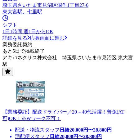
埼玉県さいたま市見沼区深作1丁目27-6
東大宮駅、七里駅
シフト
1日1時間 週1日からOK
詳細を見る
応募画面に進む
業務委託契約
あと5日で掲載終了
アキバネクサス株式会社 埼玉県さいたま市見沼区 東大宮
駅
【業務委託】配送ドライバー／20～40代活躍！普免(AT
可)OK！※Wワーク不可！
配送・物流スタッフ
日給
20,000
円〜
28,800
円
宅配便スタッフ
日給
20,000
円〜
28,800
円