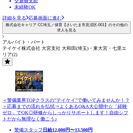
交通費支給
未経験OK
詳細を見る
応募画面に進む
株式会社キャリア CC埼玉／保育【さいたま市見沼区-001】のその他の
求人を見る
アルバイト・パート
テイケイ株式会社 大宮支社 大和田(埼玉)・東大宮・七里エ
リア(2)
＜警備業界TOPクラスの”テイケイ”で働いてみませんか！？
＞応募までの流れを払拭⇒よくあるQ&A大公開中☆「経験
ゼロ」でOK◎研修からしっかりサポートします！自由シフ
トだから無理なく働こう♪
警備スタッフ
日給
12,000
円〜
13,500
円