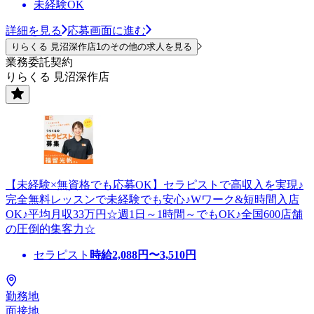
未経験OK
詳細を見る
応募画面に進む
りらくる 見沼深作店1のその他の求人を見る
業務委託契約
りらくる 見沼深作店
【未経験×無資格でも応募OK】セラピストで高収入を実現♪
完全無料レッスンで未経験でも安心♪Wワーク&短時間入店
OK♪平均月収33万円☆週1日～1時間～でもOK♪全国600店舗
の圧倒的集客力☆
セラピスト
時給
2,088
円〜
3,510
円
勤務地
面接地