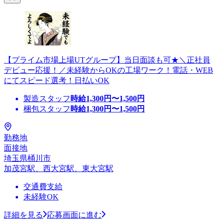
【プライム市場上場UTグループ】当日面談も可★＼正社員
デビュー応援！／未経験からOKの工場ワーク！電話・WEB
にてスピード選考！日払いOK
製造スタッフ
時給
1,300
円〜
1,500
円
梱包スタッフ
時給
1,300
円〜
1,500
円
勤務地
面接地
埼玉県桶川市
加茂宮駅、西大宮駅、東大宮駅
交通費支給
未経験OK
詳細を見る
応募画面に進む