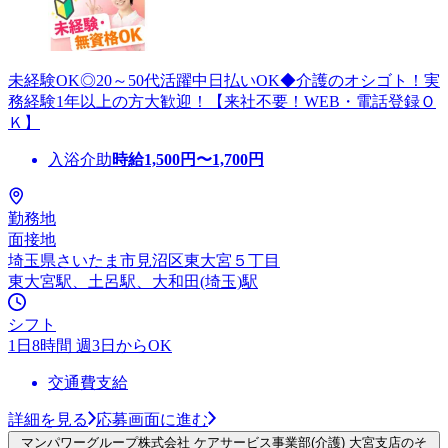
未経験OK◎20～50代活躍中日払いOK◆介護のオシゴト！実
務経験1年以上の方大歓迎！【来社不要！WEB・電話登録Ｏ
Ｋ】
入浴介助
時給
1,500
円〜
1,700
円
勤務地
面接地
埼玉県さいたま市見沼区東大宮５丁目
東大宮駅、土呂駅、大和田(埼玉)駅
シフト
1日8時間 週3日からOK
交通費支給
詳細を見る
応募画面に進む
マンパワーグループ株式会社 ケアサービス事業部(介護) 大宮支店のそ