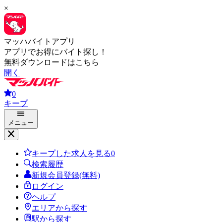
×
マッハバイトアプリ
アプリでお得にバイト探し！
無料ダウンロードはこちら
開く
0
キープ
メニュー
キープした求人を見る
0
検索履歴
新規会員登録(無料)
ログイン
ヘルプ
エリアから探す
駅から探す