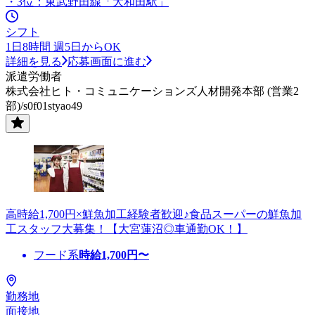
・3位：東武野田線「大和田駅」
シフト
1日8時間 週5日からOK
詳細を見る
応募画面に進む
派遣労働者
株式会社ヒト・コミュニケーションズ人材開発本部 (営業2
部)/s0f01styao49
高時給1,700円×鮮魚加工経験者歓迎♪食品スーパーの鮮魚加
工スタッフ大募集！【大宮蓮沼◎車通勤OK！】
フード系
時給
1,700
円〜
勤務地
面接地