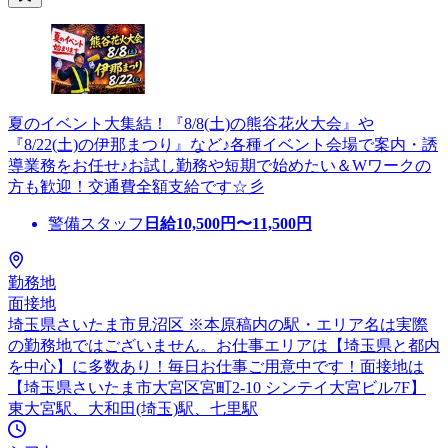
夏のイベント大集結！『8/8(土)の熊谷花火大会』や
『8/22(土)の伊那まつり』など♪各種イベント会場で案内・誘
導業務をお任せ♪お試し勤務や短期で始めたい＆Wワークの
方も歓迎！交通費全額支給です☆彡
警備スタッフ
日給
10,500
円〜
11,500
円
勤務地
面接地
埼玉県さいたま市見沼区 ※本原稿内の駅・エリア名は実際
の勤務地ではございません。お仕事エリアは【埼玉県と都内
を中心】に多数あり！毎日お仕事ご用意中です！面接地は
【埼玉県さいたま市大宮区宮町2-10 シンテイ大宮ビル7F】
東大宮駅、大和田(埼玉)駅、七里駅