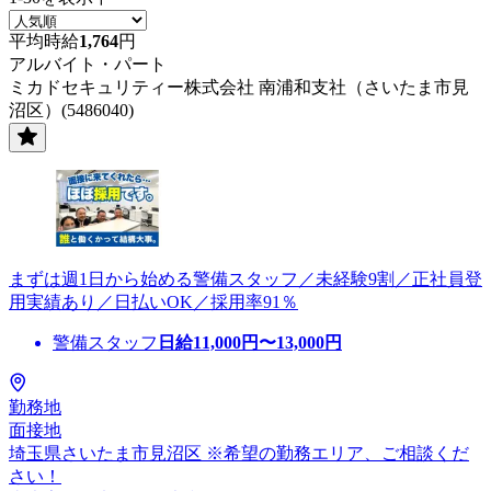
平均時給
1,764
円
アルバイト・パート
ミカドセキュリティー株式会社 南浦和支社（さいたま市見
沼区）(5486040)
まずは週1日から始める警備スタッフ／未経験9割／正社員登
用実績あり／日払いOK／採用率91％
警備スタッフ
日給
11,000
円〜
13,000
円
勤務地
面接地
埼玉県さいたま市見沼区 ※希望の勤務エリア、ご相談くだ
さい！