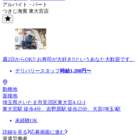
アルバイト・パート
つきじ海賓 東大宮店
週2日からOK!! お寿司が大好き!!というあなた大歓迎です。
デリバリースタッフ
時給
1,200
円〜
勤務地
面接地
埼玉県さいたま市見沼区東大宮4-12-1
東大宮駅 徒歩4分、吉野原駅 徒歩25分、大宮(埼玉)駅
未経験OK
詳細を見る
応募画面に進む
派遣労働者