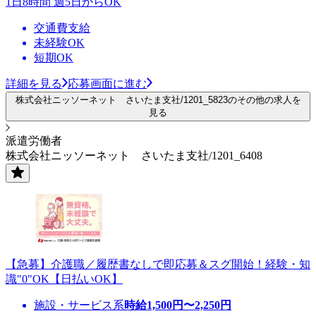
1日8時間 週5日からOK
交通費支給
未経験OK
短期OK
詳細を見る
応募画面に進む
株式会社ニッソーネット さいたま支社/1201_5823のその他の求人を
見る
派遣労働者
株式会社ニッソーネット さいたま支社/1201_6408
【急募】介護職／履歴書なしで即応募＆スグ開始！経験・知
識"0"OK【日払いOK】
施設・サービス系
時給
1,500
円〜
2,250
円