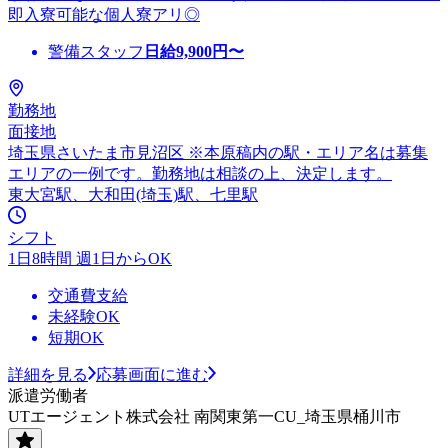
即入寮可能な個人寮アリ◎
警備スタッフ
日給
9,900
円〜
勤務地
面接地
埼玉県さいたま市見沼区 ※本原稿内の駅・エリア名は募集
エリアの一例です。勤務地は相談の上、決定します。
東大宮駅、大和田(埼玉)駅、七里駅
シフト
1日8時間 週1日からOK
交通費支給
未経験OK
短期OK
詳細を見る
応募画面に進む
派遣労働者
UTエージェント株式会社 南関東第一CU_埼玉県桶川市