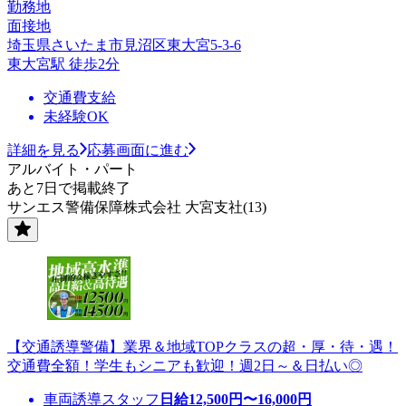
勤務地
面接地
埼玉県さいたま市見沼区東大宮5-3-6
東大宮駅 徒歩2分
交通費支給
未経験OK
詳細を見る
応募画面に進む
アルバイト・パート
あと7日で掲載終了
サンエス警備保障株式会社 大宮支社(13)
【交通誘導警備】業界＆地域TOPクラスの超・厚・待・遇！
交通費全額！学生もシニアも歓迎！週2日～＆日払い◎
車両誘導スタッフ
日給
12,500
円〜
16,000
円