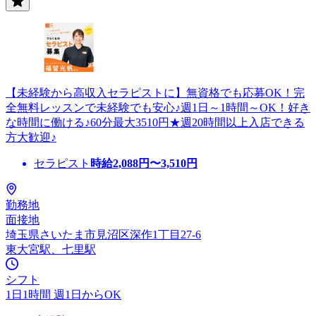
【未経験から高収入セラピストに】無資格でも応募OK！完
全無料レッスンで未経験でも安心♪週1日～1時間～OK！好き
な時間に働ける♪60分最大3510円★週20時間以上入店できる
方大歓迎♪
セラピスト
時給
2,088
円〜
3,510
円
勤務地
面接地
埼玉県さいたま市見沼区深作1丁目27-6
東大宮駅、七里駅
シフト
1日1時間 週1日からOK