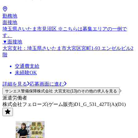
勤務地
面接地
埼玉県さいたま市見沼区 ※こちらは募集エリアの一例で
す。
▼面接地
大宮支社：埼玉県さいたま市大宮区宮町1-93 エンゼルビル2
階
交通費支給
未経験OK
詳細を見る
応募画面に進む
サンエス警備保障株式会社 大宮支社(13)のその他の求人を見る
派遣労働者
株式会社フェローズ(ゲーム販売)D1_G_531_427T(A)(D1)