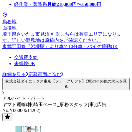
軽作業・製造系
月給
210,000
円〜
350,000
円
勤務地
面接地
埼玉県さいたま市見沼区 ※こちらは募集エリアになりま
す。詳しい勤務地は原稿内をご確認ください。
東武野田線『岩槻駅』より車で10分車・バイク通勤OK
交通費支給
未経験OK
詳細を見る
応募画面に進む
株式会社ダイエックス東京【フォークリフト】(30)のその他の求人を見
る
アルバイト・パート
ヤマト運輸(株)埼玉ベース_事務スタッフ[事](広告
No.Y00000614202)