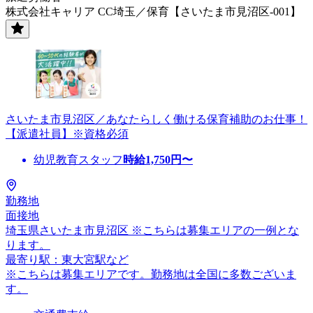
株式会社キャリア CC埼玉／保育【さいたま市見沼区-001】
さいたま市見沼区／あなたらしく働ける保育補助のお仕事！
【派遣社員】※資格必須
幼児教育スタッフ
時給
1,750
円〜
勤務地
面接地
埼玉県さいたま市見沼区 ※こちらは募集エリアの一例とな
ります。
最寄り駅：東大宮駅など
※こちらは募集エリアです。勤務地は全国に多数ございま
す。