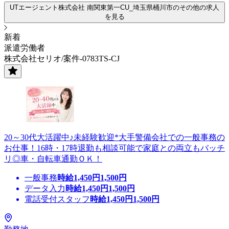
UTエージェント株式会社 南関東第一CU_埼玉県桶川市のその他の求人
を見る
新着
派遣労働者
株式会社セリオ/案件-0783TS-CJ
20～30代大活躍中♪未経験歓迎*大手警備会社での一般事務の
お仕事！16時・17時退勤も相談可能で家庭との両立もバッチ
リ◎車・自転車通勤ＯＫ！
一般事務
時給
1,450
円
1,500
円
データ入力
時給
1,450
円
1,500
円
電話受付スタッフ
時給
1,450
円
1,500
円