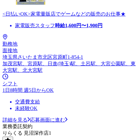
<日払いOK>家電量販店でゲームなどの販売のお仕事★
家電販売スタッフ
時給
1,600
円〜
1,900
円
勤務地
面接地
埼玉県さいたま市北区宮原町1-854-1
加茂宮駅、宮原駅、日進(埼玉)駅、土呂駅、大宮公園駅、東
大宮駅、北大宮駅
シフト
1日8時間 週5日からOK
交通費支給
未経験OK
詳細を見る
応募画面に進む
業務委託契約
りらくる 見沼深作店1