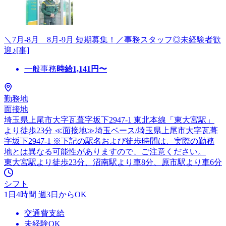
＼7月-8月 8月-9月 短期募集！／事務スタッフ◎未経験者歓
迎♪[事]
一般事務
時給
1,141
円〜
勤務地
面接地
埼玉県上尾市大字瓦葺字坂下2947-1 東北本線「東大宮駅」
より徒歩23分 ≪面接地≫埼玉ベース/埼玉県上尾市大字瓦葺
字坂下2947-1 ※下記の駅名および徒歩時間は、実際の勤務
地とは異なる可能性がありますので、ご注意ください。
東大宮駅より徒歩23分、沼南駅より車8分、原市駅より車6分
シフト
1日4時間 週3日からOK
交通費支給
未経験OK