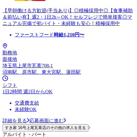
【早朝働ける方歓迎(手当あり)】◎積極採用中◎【食事補助
＆前払い有】週2・1日2h～OK！セルフレジで簡単接客◎マ
ニュアル完備で初バイト・未経験も安心！積極採用中
ファーストフード
時給
1,210
円〜
勤務地
面接地
埼玉県上尾市瓦葺708-1
沼南駅、原市駅、東大宮駅、蓮田駅
シフト
1日2時間 週2日からOK
交通費支給
未経験OK
詳細を見る
応募画面に進む
すき家 16号上尾瓦葺店のその他の求人を見る
アルバイト・パート