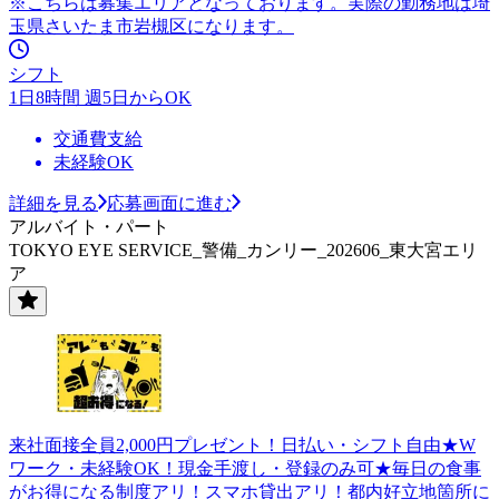
※こちらは募集エリアとなっております。実際の勤務地は埼
玉県さいたま市岩槻区になります。
シフト
1日8時間 週5日からOK
交通費支給
未経験OK
詳細を見る
応募画面に進む
アルバイト・パート
TOKYO EYE SERVICE_警備_カンリー_202606_東大宮エリ
ア
来社面接全員2,000円プレゼント！日払い・シフト自由★W
ワーク・未経験OK！現金手渡し・登録のみ可★毎日の食事
がお得になる制度アリ！スマホ貸出アリ！都内好立地箇所に