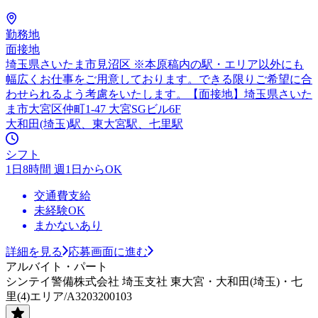
勤務地
面接地
埼玉県さいたま市見沼区 ※本原稿内の駅・エリア以外にも
幅広くお仕事をご用意しております。できる限りご希望に合
わせられるよう考慮をいたします。【面接地】埼玉県さいた
ま市大宮区仲町1-47 大宮SGビル6F
大和田(埼玉)駅、東大宮駅、七里駅
シフト
1日8時間 週1日からOK
交通費支給
未経験OK
まかないあり
詳細を見る
応募画面に進む
アルバイト・パート
シンテイ警備株式会社 埼玉支社 東大宮・大和田(埼玉)・七
里(4)エリア/A3203200103