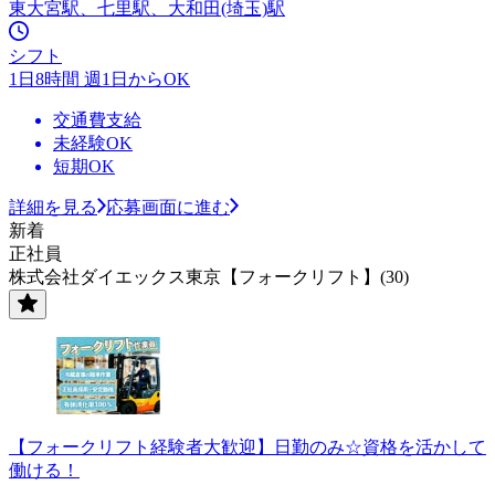
東大宮駅、七里駅、大和田(埼玉)駅
シフト
1日8時間 週1日からOK
交通費支給
未経験OK
短期OK
詳細を見る
応募画面に進む
新着
正社員
株式会社ダイエックス東京【フォークリフト】(30)
【フォークリフト経験者大歓迎】日勤のみ☆資格を活かして
働ける！