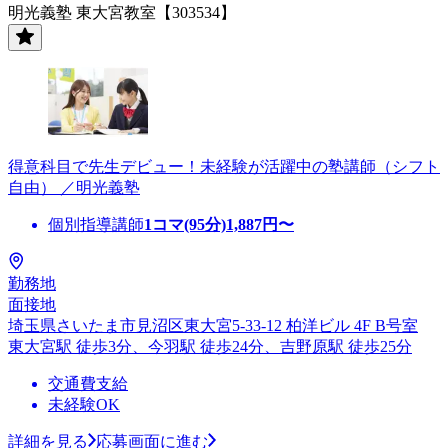
明光義塾 東大宮教室【303534】
得意科目で先生デビュー！未経験が活躍中の塾講師（シフト
自由） ／明光義塾
個別指導講師
1コマ(95分)
1,887
円〜
勤務地
面接地
埼玉県さいたま市見沼区東大宮5-33-12 柏洋ビル 4F B号室
東大宮駅 徒歩3分、今羽駅 徒歩24分、吉野原駅 徒歩25分
交通費支給
未経験OK
詳細を見る
応募画面に進む