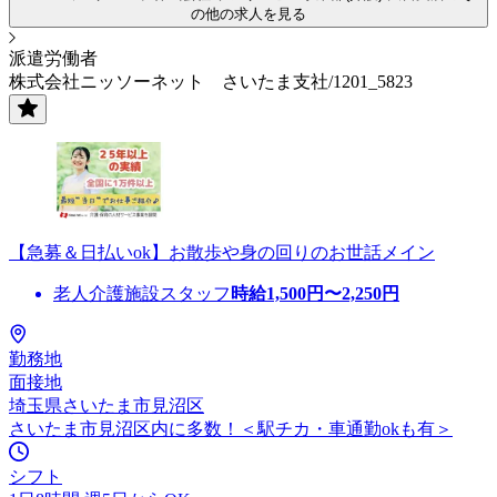
の他の求人を見る
派遣労働者
株式会社ニッソーネット さいたま支社/1201_5823
【急募＆日払いok】お散歩や身の回りのお世話メイン
老人介護施設スタッフ
時給
1,500
円〜
2,250
円
勤務地
面接地
埼玉県さいたま市見沼区
さいたま市見沼区内に多数！＜駅チカ・車通勤okも有＞
シフト