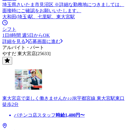
埼玉県さいたま市見沼区 ※詳細な勤務地につきましては、
面接時にご確認をお願いいたします。
大和田(埼玉)駅、七里駅、東大宮駅
シフト
1日8時間 週5日からOK
詳細を見る
応募画面に進む
アルバイト・パート
やすだ 東大宮店[25633]
東大宮店で楽しく働きませんか♪♪JR宇都宮線 東大宮駅東口
徒歩2分
パチンコ店スタッフ
時給
1,400
円〜