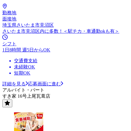
勤務地
面接地
埼玉県さいたま市見沼区
さいたま市見沼区内に多数！＜駅チカ・車通勤okも有＞
シフト
1日8時間 週5日からOK
交通費支給
未経験OK
短期OK
詳細を見る
応募画面に進む
アルバイト・パート
すき家 16号上尾瓦葺店