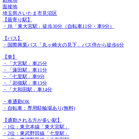
勤務地
面接地
埼玉県さいたま市見沼区
【最寄り駅】
・JR「東大宮駅」徒歩30分（自転車11分・車9分）
【バス】
・国際興業バス「丸ヶ崎火の見下」バス停から徒歩6分
【車】
・「大宮駅」車25分
・「蓮田駅」車11分
・「七里駅」車9分
・「岩槻駅」車13分
・「大和田駅」車14分
・車通勤OK
・自転車：専用駐輪場あり(無料)
【通勤される方が多い駅】
・1位：東北本線「東大宮駅」
・2位：東武野田線「七里駅」