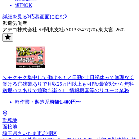
短期OK
詳細を見る
応募画面に進む
派遣労働者
アデコ株式会社 SF関東支社/A01335477(70)-東大宮_2602
＼モクモク集中して働ける！／日勤×土日祝休みで無理なく
働ける◎残業ありで月収25万円以上も可能♪最寄駅から無料
送迎バスありで通勤も楽々♪｜情報機器等のリユース業務
軽作業・製造系
時給
1,400
円〜
勤務地
面接地
埼玉県さいたま市岩槻区