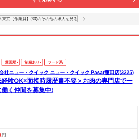
東京【作業員】(30)のその他の求人を見る
蓮田駅
制服あり
フード系
会社ニュー・クイック ニュー・クイック Pasar蓮田店(3225)
未経験OK×面接時履歴書不要＞お肉の専門店で一
に働く仲間を募集中!
系
1
円