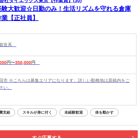
会社ダイエックス東京【作業員】(30)
経験大歓迎☆日勤のみ！生活リズムを守れる倉庫
作業【正社員】
・製造系
000
円〜
350,000
円
田市 ※こちらは募集エリアになります。詳しい勤務地は原稿内をご
さい。
費支給
スキルが身に付く
未経験歓迎
体を動かす
すぐ応募する