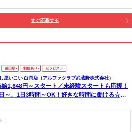
すぐ応募する
蓮田駅
制服あり
セラピスト
し屋いこい 白岡店（アルファクラブ武蔵野株式会社）
時給1,648円～スタート／未経験スタートも応援！
1日～、1日3時間～OK！好きな時間に働ける☆マ
サージ店のセラピストSTAFF☆
スト