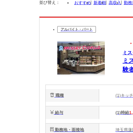
並び替え：
おすすめ
新着順
高収入
勤務
アルバイト・パート
ミス
ミ
験
職種
(1)キ
給与
(1)時給
1
勤務地・面接地
埼玉県蓮田