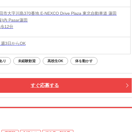
市大字川島370番地 E-NEXCO Drive Plaza 東北自動車道 蓮田
)内 Pasar蓮田
歩12分
 週3日からOK
あり
未経験歓迎
高校生OK
体を動かす
すぐ応募する