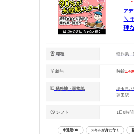
アデコ
＼
理
寄
等
職種
軽作業
給与
時給
1,40
勤務地・面接地
埼玉県さ
蓮田駅
シフト
1日8時間
車通勤OK
スキルが身に付く