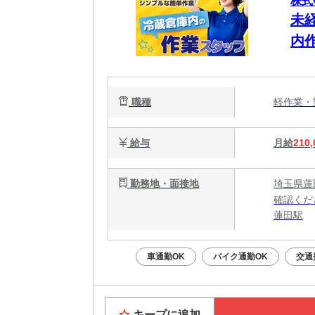
株式
未
内
職種
軽作業
給与
月給
210,
勤務地・面接地
埼玉県蓮
確認くだ
蓮田駅
車通勤OK
バイク通勤OK
交通
キープに追加