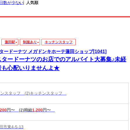
日数が少ない
人気順
蓮田駅
制服あり
キッチンスタッフ
タードーナツ メガドンキホーテ蓮田ショップ[1041]
スタードーナツのお店でのアルバイト大募集♪未経
者も心配いりませんよ★
ッチンスタッフ (2)キッチンスタッフ
,200
円〜
(2)時給
1,200
円〜
市東4-5-13