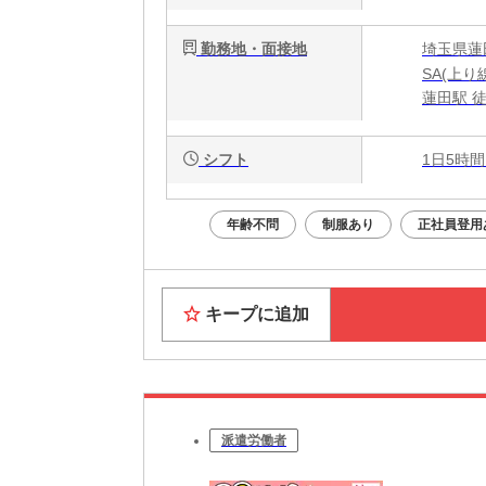
勤務地・面接地
埼玉県蓮田
SA(上り線
蓮田駅 徒
シフト
1日5時間
年齢不問
制服あり
正社員登用
キープに追加
派遣労働者