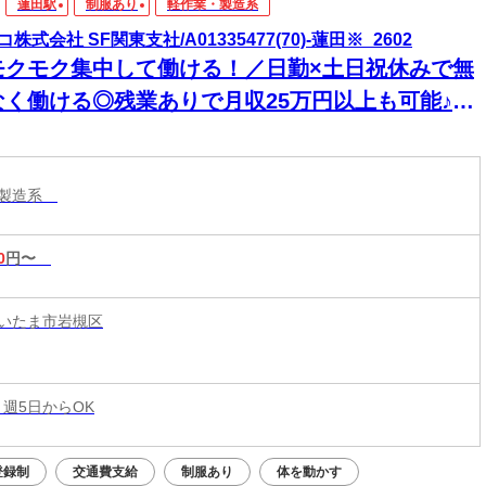
蓮田駅
制服あり
軽作業・製造系
株式会社 SF関東支社/A01335477(70)-蓮田※_2602
モクモク集中して働ける！／日勤×土日祝休みで無
なく働ける◎残業ありで月収25万円以上も可能♪最
駅から無料送迎バスありで通勤も楽々♪｜情報機器
のリユース業務
・製造系
0
円〜
いたま市岩槻区
 週5日からOK
登録制
交通費支給
制服あり
体を動かす