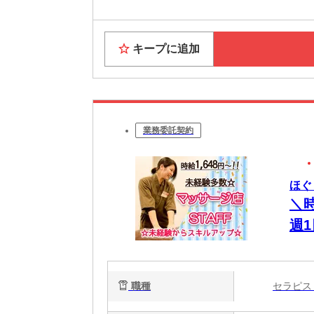
キープに追加
業務委託契約
ほぐ
＼
週
ッ
職種
セラピ