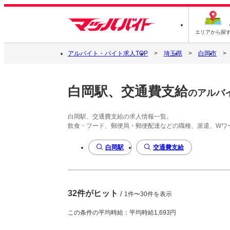
エリアから探
アルバイト・バイト求人TOP
埼玉県
白岡市
白岡駅、交通費支給
のアルバ
白岡駅、交通費支給の求人情報一覧。
飲食・フード、郵便局・郵便配達などの職種、派遣、Wワ
白岡駅
交通費支給
32件がヒット
/
1件〜30件を表示
この条件の平均時給：平均時給1,693円