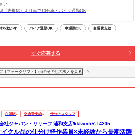
さい。
線『岩槻駅』より車で10分車・バイク通勤OK
体を動かす
バイク通勤OK
車通勤OK
交通費支給
すぐ応募する
京【フォークリフト】(6)のその他の求人を見る
白岡駅
交通費支給
仕分けスタッフ
会社ジャパン・リリーフ 浦和支店/kklwmhR-14205
サイクル品の仕分け軽作業員×未経験から長期活躍