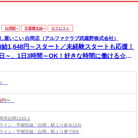
白岡駅
交通費支給
セラピスト
し屋いこい 白岡店（アルファクラブ武蔵野株式会社）
時給1,648円～スタート／未経験スタートも応援！
1日～、1日3時間～OK！好きな時間に働ける☆マ
サージ店のセラピストSTAFF☆
スト
8
円〜
市白岡1143-1
ライン・宇都宮線「白岡」駅より徒歩12分
ライン・宇都宮線「白岡」駅より車で9分
ライン・宇都宮線「蓮田」駅より車で13分