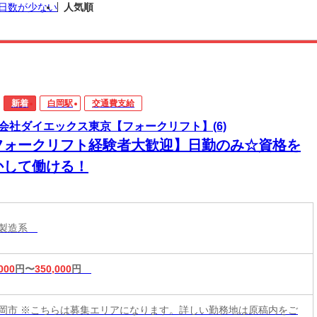
日数が少ない
人気順
新着
白岡駅
交通費支給
会社ダイエックス東京【フォークリフト】(6)
フォークリフト経験者大歓迎】日勤のみ☆資格を
かして働ける！
・製造系
000
円〜
350,000
円
岡市 ※こちらは募集エリアになります。詳しい勤務地は原稿内をご