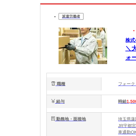
派遣労働者
株式
＼
ォ
職種
フォー
給与
時給
1,50
勤務地・面接地
埼玉県蓮
JR宇都
車通勤O