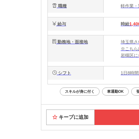
職種
軽作業
給与
時給
1,40
勤務地・面接地
埼玉県さ
※こちら
岩槻区に
シフト
1日8時間
スキルが身に付く
車通勤OK
キープに追加