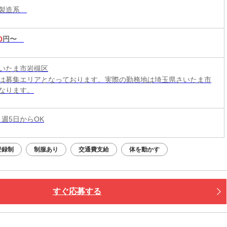
・製造系
0
円〜
いたま市岩槻区
は募集エリアとなっております。実際の勤務地は埼玉県さいたま市
なります。
 週5日からOK
登録制
制服あり
交通費支給
体を動かす
すぐ応募する