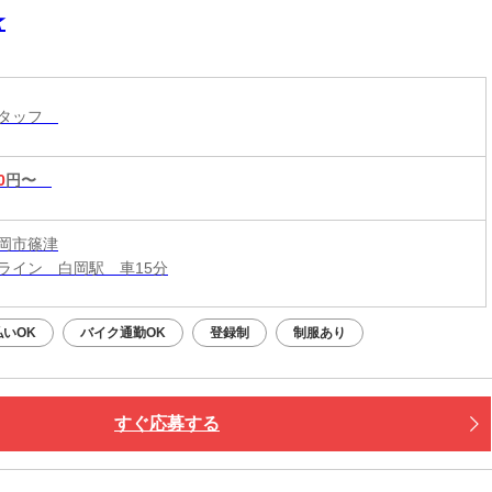
★
スタッフ
0
円〜
岡市篠津
ライン 白岡駅 車15分
払いOK
バイク通勤OK
登録制
制服あり
すぐ応募する