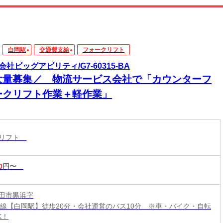
白岡駅
交通費支給
フォークリフト
会社ビッグアビリティ/G7-60315-BA
大量募集／ 物流サービス会社で「カウンターフ
ークリフト作業＋軽作業」
クリフト
0
円〜
田市黒浜字
宮線【白岡駅】徒歩20分・会社運営のバス10分 ※車・バイク・自転
K！