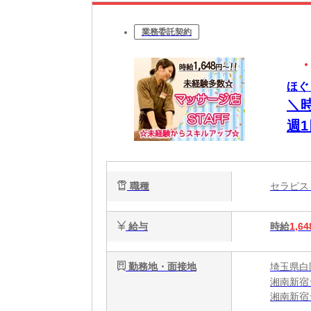
業務委託契約
ほぐ
＼
週
ッ
職種
セラピ
給与
時給
1,64
勤務地・面接地
埼玉県白岡
湘南新宿
湘南新宿
湘南新宿