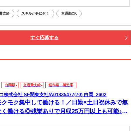
費支給
スキルが身に付く
車通勤OK
すぐ応募する
白岡駅
交通費支給
軽作業・製造系
株式会社 SF関東支社/A01335477(70)-白岡_2602
モクモク集中して働ける！／日勤×土日祝休みで無
なく働ける◎残業ありで月収25万円以上も可能♪最
駅から無料送迎バスありで通勤も楽々♪｜情報機器
のリユース業務