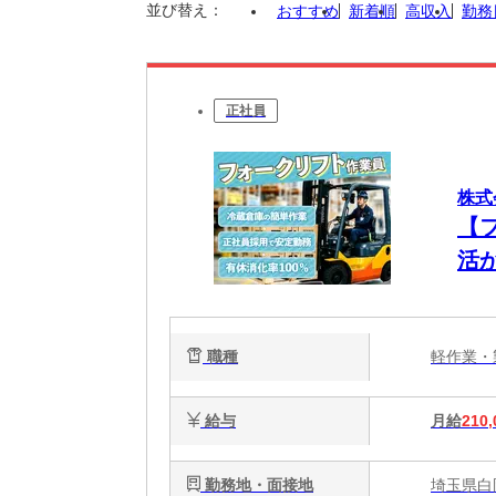
並び替え：
おすすめ
新着順
高収入
勤務
正社員
株式
【
活
職種
軽作業
給与
月給
210,
勤務地・面接地
埼玉県白