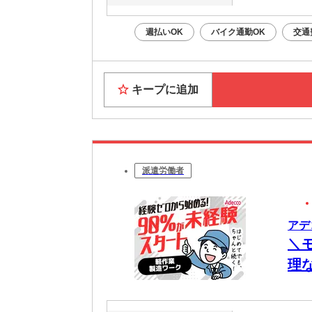
週払いOK
バイク通勤OK
交通
キープに追加
派遣労働者
アデコ
＼
理
寄
等