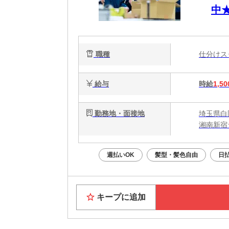
中
職種
仕分け
給与
時給
1,50
勤務地・面接地
埼玉県白
湘南新宿
週払いOK
髪型・髪色自由
日
キープに追加