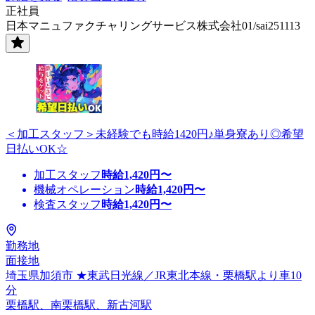
正社員
日本マニュファクチャリングサービス株式会社01/sai251113
＜加工スタッフ＞未経験でも時給1420円♪単身寮あり◎希望
日払いOK☆
加工スタッフ
時給
1,420
円〜
機械オペレーション
時給
1,420
円〜
検査スタッフ
時給
1,420
円〜
勤務地
面接地
埼玉県加須市 ★東武日光線／JR東北本線・栗橋駅より車10
分
栗橋駅、南栗橋駅、新古河駅