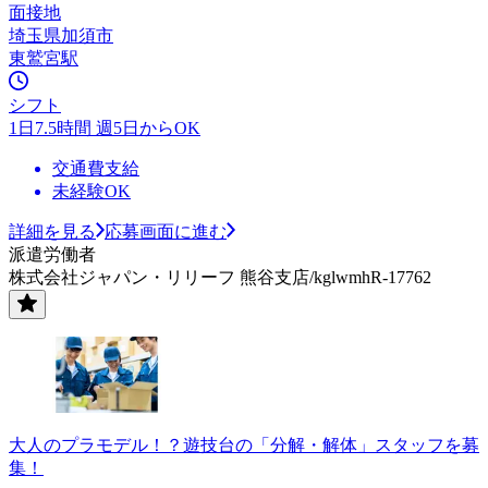
面接地
埼玉県加須市
東鷲宮駅
シフト
1日7.5時間 週5日からOK
交通費支給
未経験OK
詳細を見る
応募画面に進む
派遣労働者
株式会社ジャパン・リリーフ 熊谷支店/kglwmhR-17762
大人のプラモデル！？遊技台の「分解・解体」スタッフを募
集！