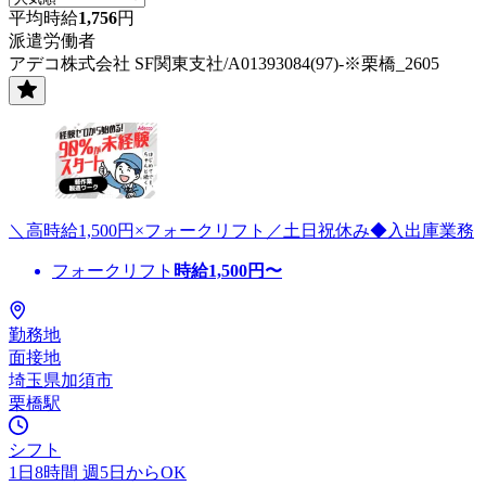
平均時給
1,756
円
派遣労働者
アデコ株式会社 SF関東支社/A01393084(97)-※栗橋_2605
＼高時給1,500円×フォークリフト／土日祝休み◆入出庫業務
フォークリフト
時給
1,500
円〜
勤務地
面接地
埼玉県加須市
栗橋駅
シフト
1日8時間 週5日からOK