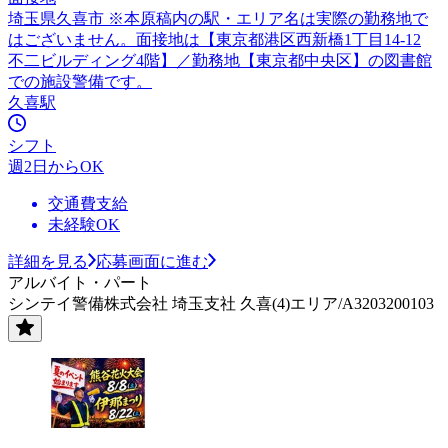
埼玉県久喜市 ※本原稿内の駅・エリア名は実際の勤務地で
はございません。面接地は【東京都港区西新橋1丁目14-12
不二ビルディング4階】／勤務地【東京都中央区】の図書館
での施設警備です。
久喜駅
シフト
週2日からOK
交通費支給
未経験OK
詳細を見る
応募画面に進む
アルバイト・パート
シンテイ警備株式会社 埼玉支社 久喜(4)エリア/A3203200103