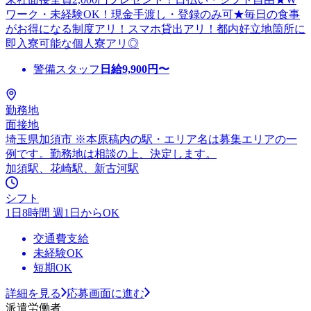
ワーク・未経験OK！現金手渡し・登録のみ可★毎日の食事
がお得になる制度アリ！スマホ貸出アリ！都内好立地箇所に
即入寮可能な個人寮アリ◎
警備スタッフ
日給
9,900
円〜
勤務地
面接地
埼玉県加須市 ※本原稿内の駅・エリア名は募集エリアの一
例です。勤務地は相談の上、決定します。
加須駅、花崎駅、新古河駅
シフト
1日8時間 週1日からOK
交通費支給
未経験OK
短期OK
詳細を見る
応募画面に進む
派遣労働者