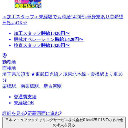
＜加工スタッフ＞未経験でも時給1420円♪単身寮あり◎希望
日払いOK☆
加工スタッフ
時給
1,420
円〜
機械オペレーション
時給
1,420
円〜
検査スタッフ
時給
1,420
円〜
勤務地
面接地
埼玉県加須市 ★東武日光線／JR東北本線・栗橋駅より車10
分
栗橋駅、南栗橋駅、新古河駅
交通費支給
未経験OK
詳細を見る
応募画面に進む
日本マニュファクチャリングサービス株式会社01/sai251113-Tのその他
の求人を見る