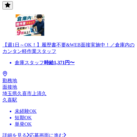
【週1日～OK！】履歴書不要&WEB面接実施中！／倉庫内の
カンタン軽作業スタッフ
倉庫スタッフ
時給
1,371
円〜
勤務地
面接地
埼玉県久喜市上清久
久喜駅
未経験OK
短期OK
単発OK
詳細を見る
応募画面に進む