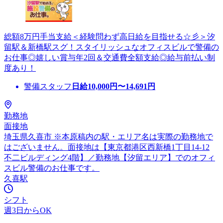
総額8万円手当支給＜経験問わず高日給を目指せる☆彡＞汐
留駅＆新橋駅スグ！スタイリッシュなオフィスビルで警備の
お仕事◎嬉しい賞与年2回＆交通費全額支給◎給与前払い制
度あり！
警備スタッフ
日給
10,000
円〜
14,691
円
勤務地
面接地
埼玉県久喜市 ※本原稿内の駅・エリア名は実際の勤務地で
はございません。面接地は【東京都港区西新橋1丁目14-12
不二ビルディング4階】／勤務地【汐留エリア】でのオフィ
スビル警備のお仕事です。
久喜駅
シフト
週3日からOK