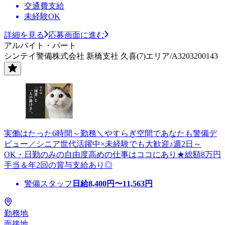
交通費支給
未経験OK
詳細を見る
応募画面に進む
アルバイト・パート
シンテイ警備株式会社 新橋支社 久喜(7)エリア/A3203200143
実働はたった6時間～勤務＼やすらぎ空間であなたも警備デ
ビュー／シニア世代活躍中×未経験でも大歓迎♪週2日～
OK・日勤のみの自由度高めの仕事はココにあり★総額8万円
手当＆年2回の賞与支給あり◎
警備スタッフ
日給
8,400
円〜
11,563
円
勤務地
面接地