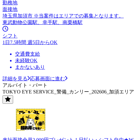
勤務地
面接地
埼玉県加須市 ※当案件はエリアでの募集となります。
東武動物公園駅、幸手駅、南栗橋駅
シフト
1日7.5時間 週5日からOK
交通費支給
未経験OK
まかないあり
詳細を見る
応募画面に進む
アルバイト・パート
TOKYO EYE SERVICE_警備_カンリー_202606_加須エリア
来社面接全員2,000円プレゼント！日払い・シフト自由★W