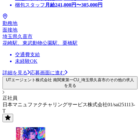
梱包スタッフ
月給
241,000
円〜
305,000
円
勤務地
面接地
埼玉県久喜市
花崎駅、東武動物公園駅、栗橋駅
交通費支給
未経験OK
詳細を見る
応募画面に進む
UTエージェント株式会社 南関東第一CU_埼玉県久喜市のその他の求人
を見る
正社員
日本マニュファクチャリングサービス株式会社01/sai251113-
T