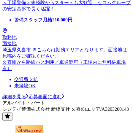
＜工場警備＞未経験からスタートも大歓迎！セコムグループ
の安定基盤で長く活躍！
警備スタッフ
月給
210,000
円
勤務地
面接地
埼玉県久喜市 ※こちらは勤務エリアとなります。面接地は
原稿内をご確認ください。
久喜駅から路線バス利用／車通勤可（工場内に無料駐車場
有）
交通費支給
未経験OK
詳細を見る
応募画面に進む
アルバイト・パート
シンテイ警備株式会社 新橋支社 久喜(8)エリア/A3203200143