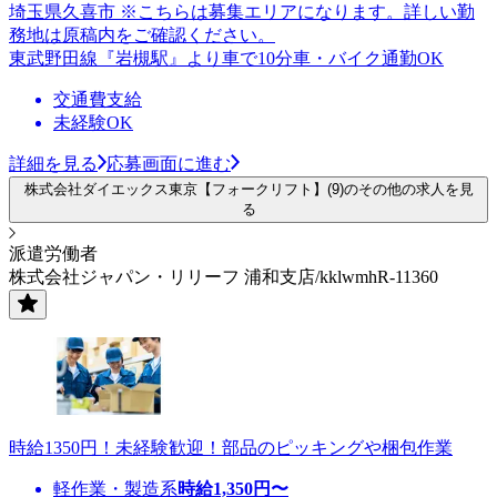
埼玉県久喜市 ※こちらは募集エリアになります。詳しい勤
務地は原稿内をご確認ください。
東武野田線『岩槻駅』より車で10分車・バイク通勤OK
交通費支給
未経験OK
詳細を見る
応募画面に進む
株式会社ダイエックス東京【フォークリフト】(9)のその他の求人を見
る
派遣労働者
株式会社ジャパン・リリーフ 浦和支店/kklwmhR-11360
時給1350円！未経験歓迎！部品のピッキングや梱包作業
軽作業・製造系
時給
1,350
円〜