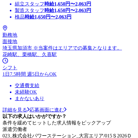
組立スタッフ
時給
1,650
円〜
2,063
円
製造スタッフ
時給
1,650
円〜
2,063
円
検品
時給
1,650
円〜
2,063
円
勤務地
面接地
埼玉県加須市 ※当案件はエリアでの募集となります。
花崎駅、栗橋駅、久喜駅
シフト
1日7.5時間 週5日からOK
交通費支給
未経験OK
まかないあり
詳細を見る
応募画面に進む
以下の求人はいかがですか？
条件を緩めてヒットした求人情報をピックアップ
派遣労働者
023_株式会社パワーステーション_大宮エリア/015Ｓ2026Ｄ