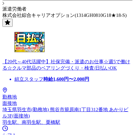
派遣労働者
株式会社綜合キャリアオプション(1314GH0810G18★18-S)
【20代～40代活躍中】社保完備・派遣のお仕事☆週5で働け
る☆クルマ部品のベアリングづくり・検査/日払いOK
組立スタッフ
時給
1,600
円〜
2,000
円
勤務地
面接地
埼玉県羽生市(勤務地) 熊谷市籠原南1丁目312番地 あかりビ
ル3F(面接地)
羽生駅、南羽生駅、栗橋駅