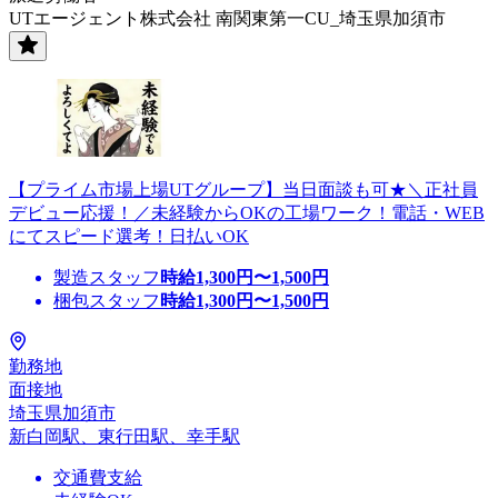
UTエージェント株式会社 南関東第一CU_埼玉県加須市
【プライム市場上場UTグループ】当日面談も可★＼正社員
デビュー応援！／未経験からOKの工場ワーク！電話・WEB
にてスピード選考！日払いOK
製造スタッフ
時給
1,300
円〜
1,500
円
梱包スタッフ
時給
1,300
円〜
1,500
円
勤務地
面接地
埼玉県加須市
新白岡駅、東行田駅、幸手駅
交通費支給