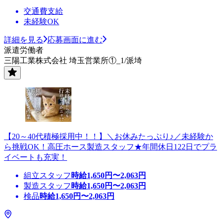
交通費支給
未経験OK
詳細を見る
応募画面に進む
派遣労働者
三陽工業株式会社 埼玉営業所①_1/派埼
【20～40代積極採用中！！】＼お休みたっぷり♪／未経験か
ら挑戦OK！高圧ホース製造スタッフ★年間休日122日でプラ
イベートも充実！
組立スタッフ
時給
1,650
円〜
2,063
円
製造スタッフ
時給
1,650
円〜
2,063
円
検品
時給
1,650
円〜
2,063
円