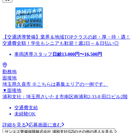
【交通誘導警備】業界＆地域TOPクラスの超・厚・待・遇！
交通費全額！学生もシニアも歓迎！週2日～＆日払い◎
車両誘導スタッフ
日給
13,000
円〜
16,500
円
勤務地
面接地
埼玉県久喜市 ※こちらは募集エリアの一例です。
▼面接地
浦和支社：埼玉県さいたま市南区南浦和2-33-8 田口ビル2階
交通費支給
未経験OK
詳細を見る
応募画面に進む
サンエス警備保障株式会社 浦和支社(12)のその他の求人を見る