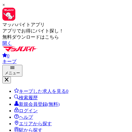
×
マッハバイトアプリ
アプリでお得にバイト探し！
無料ダウンロードはこちら
開く
0
キープ
メニュー
キープした求人を見る
0
検索履歴
新規会員登録(無料)
ログイン
ヘルプ
エリアから探す
駅から探す