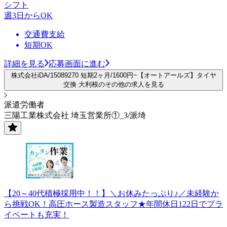
シフト
週3日からOK
交通費支給
短期OK
詳細を見る
応募画面に進む
株式会社iDA/15089270 短期2ヶ月/1600円~【オートアールズ】タイヤ
交換 大利根のその他の求人を見る
派遣労働者
三陽工業株式会社 埼玉営業所①_3/派埼
【20～40代積極採用中！！】＼お休みたっぷり♪／未経験か
ら挑戦OK！高圧ホース製造スタッフ★年間休日122日でプラ
イベートも充実！