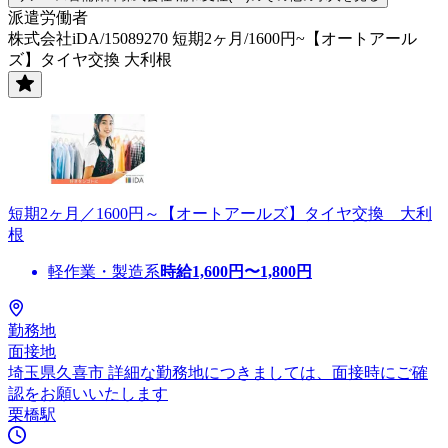
派遣労働者
株式会社iDA/15089270 短期2ヶ月/1600円~【オートアール
ズ】タイヤ交換 大利根
短期2ヶ月／1600円～【オートアールズ】タイヤ交換 大利
根
軽作業・製造系
時給
1,600
円〜
1,800
円
勤務地
面接地
埼玉県久喜市 詳細な勤務地につきましては、面接時にご確
認をお願いいたします
栗橋駅