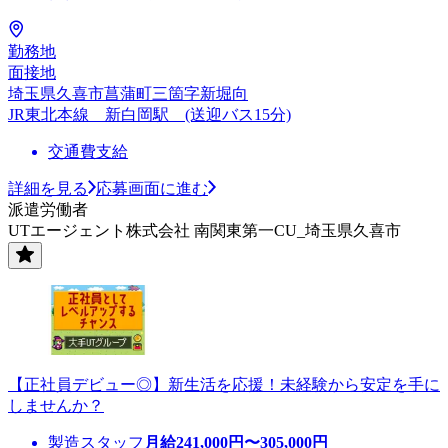
勤務地
面接地
埼玉県久喜市菖蒲町三箇字新堀向
JR東北本線 新白岡駅 (送迎バス15分)
交通費支給
詳細を見る
応募画面に進む
派遣労働者
UTエージェント株式会社 南関東第一CU_埼玉県久喜市
【正社員デビュー◎】新生活を応援！未経験から安定を手に
しませんか？
製造スタッフ
月給
241,000
円〜
305,000
円