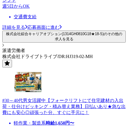
シフト
週5日からOK
交通費支給
詳細を見る
応募画面に進む
株式会社綜合キャリアオプション(1314GH0810G18★18-S)のその他の
求人を見る
派遣労働者
株式会社ドライブトライブ/DR:HJ319-02-MH
#30～40代男女活躍中【フォークリフトにて住宅建材の入出
荷・仕分けピッキング・積み替え業務】日払いあり★急な出
費にも安心◎頑張った分、すぐに手元に！
軽作業・製造系
時給
1,650
円〜