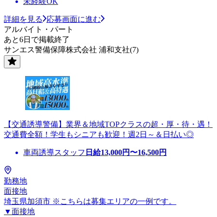
未経験OK
詳細を見る
応募画面に進む
アルバイト・パート
あと6日で掲載終了
サンエス警備保障株式会社 浦和支社(7)
【交通誘導警備】業界＆地域TOPクラスの超・厚・待・遇！
交通費全額！学生もシニアも歓迎！週2日～＆日払い◎
車両誘導スタッフ
日給
13,000
円〜
16,500
円
勤務地
面接地
埼玉県加須市 ※こちらは募集エリアの一例です。
▼面接地