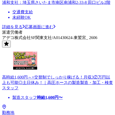
浦和支社：埼玉県さいたま市南区南浦和2-33-8 田口ビル2階
交通費支給
未経験OK
詳細を見る
応募画面に進む
派遣労働者
アデコ株式会社SF関東支社/A01430624-東鷲宮_ 2606
高時給1,600円～×交替制でしっかり稼げる！月収3②万円以
上も可能◎土日休み！｜高圧ホースの製造製造・加工・検査
スタッフ
製造スタッフ
時給
1,600
円〜
勤務地