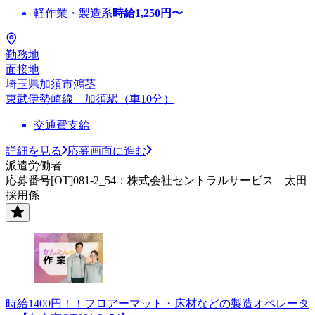
軽作業・製造系
時給
1,250
円〜
勤務地
面接地
埼玉県加須市鴻茎
東武伊勢崎線 加須駅（車10分）
交通費支給
詳細を見る
応募画面に進む
派遣労働者
応募番号[OT]081-2_54：株式会社セントラルサービス 太田
採用係
時給1400円！！フロアーマット・床材などの製造オペレータ