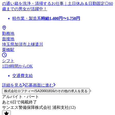
の通い箱を洗浄・清掃するお仕事｜土日休み＆日勤固定◎60
歳までの男女が活躍中！
軽作業・製造系
時給
1,400
円〜
1,750
円
勤務地
面接地
埼玉県加須市上樋遣川
栗橋駅
シフト
1日8時間からOK
交通費支給
詳細を見る
応募画面に進む
株式会社ロフティー/SA20001816のその他の求人を見る
アルバイト・パート
あと6日で掲載終了
サンエス警備保障株式会社 浦和支社(12)