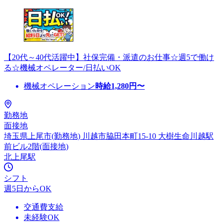
【20代～40代活躍中】社保完備・派遣のお仕事☆週5で働け
る☆機械オペレーター/日払いOK
機械オペレーション
時給
1,280
円〜
勤務地
面接地
埼玉県上尾市(勤務地) 川越市脇田本町15-10 大樹生命川越駅
前ビル2階(面接地)
北上尾駅
シフト
週5日からOK
交通費支給
未経験OK