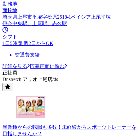
勤務地
面接地
埼玉県上尾市平塚字松原2518-1ベイシア上尾平塚
伊奈中央駅、上尾駅、志久駅
シフト
1日5時間 週2日からOK
交通費支給
詳細を見る
応募画面に進む
正社員
Dr.stretch アリオ上尾店/ds
異業種からの転職も多数！未経験からスポーツトレーナーを
目指しませんか？