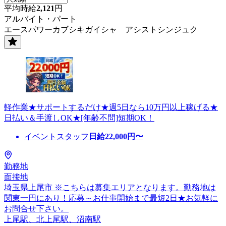
平均時給
2,121
円
アルバイト・パート
エースパワーカブシキガイシャ アシストシンジュク
軽作業★サポートするだけ★週5日なら10万円以上稼げる★
日払い＆手渡しOK★[年齢不問]短期OK！
イベントスタッフ
日給
22,000
円〜
勤務地
面接地
埼玉県上尾市 ※こちらは募集エリアとなります。勤務地は
関東一円にあり！応募～お仕事開始まで最短2日★お気軽に
お問合せ下さい。
上尾駅、北上尾駅、沼南駅