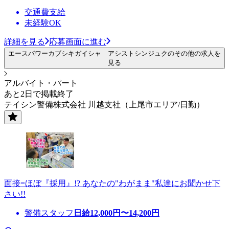
交通費支給
未経験OK
詳細を見る
応募画面に進む
エースパワーカブシキガイシャ アシストシンジュクのその他の求人を
見る
アルバイト・パート
あと2日で掲載終了
テイシン警備株式会社 川越支社（上尾市エリア/日勤）
面接=ほぼ『採用』!? あなたの"わがまま"私達にお聞かせ下
さい!!
警備スタッフ
日給
12,000
円〜
14,200
円