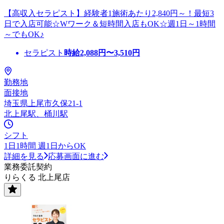
【高収入セラピスト】経験者1施術あたり2,840円～！最短3
日で入店可能☆Wワーク＆短時間入店もOK☆週1日～1時間
～でもOK♪
セラピスト
時給
2,088
円〜
3,510
円
勤務地
面接地
埼玉県上尾市久保21-1
北上尾駅、桶川駅
シフト
1日1時間 週1日からOK
詳細を見る
応募画面に進む
業務委託契約
りらくる 北上尾店