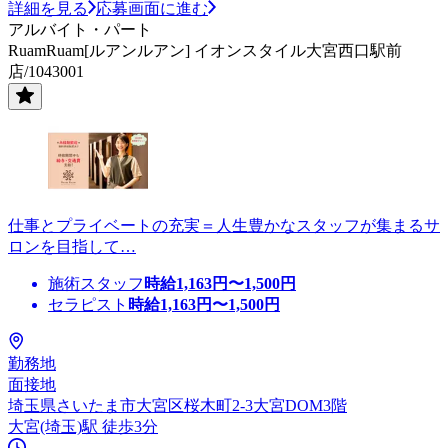
詳細を見る
応募画面に進む
アルバイト・パート
RuamRuam[ルアンルアン] イオンスタイル大宮西口駅前
店/1043001
仕事とプライベートの充実＝人生豊かなスタッフが集まるサ
ロンを目指して…
施術スタッフ
時給
1,163
円〜
1,500
円
セラピスト
時給
1,163
円〜
1,500
円
勤務地
面接地
埼玉県さいたま市大宮区桜木町2-3大宮DOM3階
大宮(埼玉)駅 徒歩3分