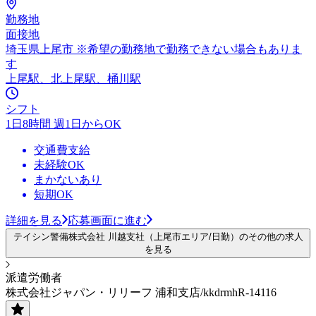
勤務地
面接地
埼玉県上尾市 ※希望の勤務地で勤務できない場合もありま
す
上尾駅、北上尾駅、桶川駅
シフト
1日8時間 週1日からOK
交通費支給
未経験OK
まかないあり
短期OK
詳細を見る
応募画面に進む
テイシン警備株式会社 川越支社（上尾市エリア/日勤）のその他の求人
を見る
派遣労働者
株式会社ジャパン・リリーフ 浦和支店/kkdrmhR-14116