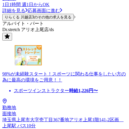
1日1時間 週1日からOK
詳細を見る
応募画面に進む
りらくる 川越店3のその他の求人を見る
アルバイト・パート
Dr.stretch アリオ上尾店/ds
98%が未経験スタート！スポーツに関わる仕事をしたい方の
為に最高の環境をご用意！！
スポーツインストラクター
時給
1,226
円〜
勤務地
面接地
埼玉県上尾市大字壱丁目367番地アリオ上尾1階141-2区画__
上尾駅 バス10分