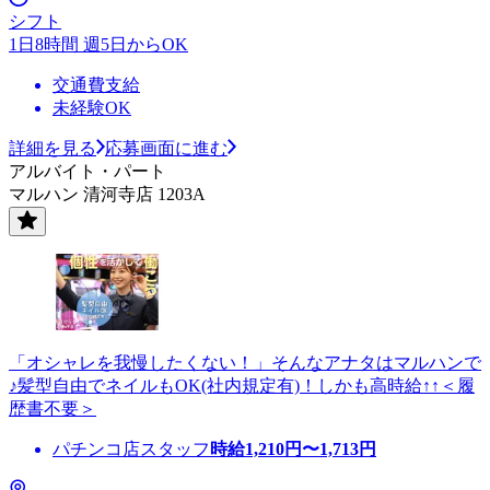
シフト
1日8時間 週5日からOK
交通費支給
未経験OK
詳細を見る
応募画面に進む
アルバイト・パート
マルハン 清河寺店 1203A
「オシャレを我慢したくない！」そんなアナタはマルハンで
♪髪型自由でネイルもOK(社内規定有)！しかも高時給↑↑＜履
歴書不要＞
パチンコ店スタッフ
時給
1,210
円〜
1,713
円