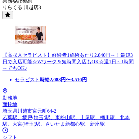
業務委託契約
りらくる 川越店3
【高収入セラピスト】経験者1施術あたり2,840円～！最短3
日で入店可能☆Wワーク＆短時間入店もOK☆週1日～1時間
～でもOK♪
セラピスト
時給
2,088
円〜
3,510
円
勤務地
面接地
埼玉県川越市宮元町64-2
若葉駅、坂戸(埼玉)駅、東松山駅、上尾駅、桶川駅、北本
駅、大宮(埼玉)駅、さいたま新都心駅、新座駅
シフト