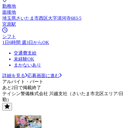
勤務地
面接地
埼玉県さいたま市西区大字清河寺683-5
宮原駅
シフト
1日6時間 週3日からOK
交通費支給
未経験OK
まかないあり
詳細を見る
応募画面に進む
アルバイト・パート
あと2日で掲載終了
テイシン警備株式会社 川越支社（さいたま市北区エリア/日
勤）