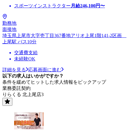
スポーツインストラクター
月給
246,100
円〜
勤務地
面接地
埼玉県上尾市大字壱丁目367番地アリオ上尾1階141-2区画__
上尾駅 バス10分
交通費支給
未経験OK
詳細を見る
応募画面に進む
以下の求人はいかがですか？
条件を緩めてヒットした求人情報をピックアップ
業務委託契約
りらくる 北上尾店3