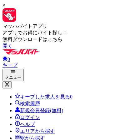
×
マッハバイトアプリ
アプリでお得にバイト探し！
無料ダウンロードはこちら
開く
0
キープ
メニュー
キープした求人を見る
0
検索履歴
新規会員登録(無料)
ログイン
ヘルプ
エリアから探す
駅から探す