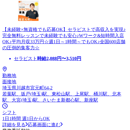
【未経験×無資格でも応募OK】セラピストで高収入を実現♪
完全無料レッスンで未経験でも安心♪Wワーク&短時間入店
OK♪平均月収33万円☆週1日～1時間～でもOK♪全国600店舗
の圧倒的集客力☆
セラピスト
時給
2,088
円〜
3,510
円
勤務地
面接地
埼玉県川越市宮元町64-2
若葉駅、坂戸(埼玉)駅、東松山駅、上尾駅、桶川駅、北本
駅、大宮(埼玉)駅、さいたま新都心駅、新座駅
シフト
1日1時間 週1日からOK
詳細を見る
応募画面に進む