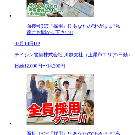
面接=ほぼ『採用』!? あなたの"わがまま"私
達にお聞かせ下さい!!
07月10日UP
テイシン警備株式会社 川越支社（上尾市エリア/日勤）
日給12,000円〜14,200円
面接=ほぼ『採用』!? あなたの"わがまま"私