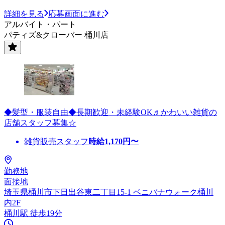
詳細を見る
応募画面に進む
アルバイト・パート
パティズ&クローバー 桶川店
◆髪型・服装自由◆長期歓迎・未経験OK♬かわいい雑貨の
店舗スタッフ募集☆
雑貨販売スタッフ
時給
1,170
円〜
勤務地
面接地
埼玉県桶川市下日出谷東二丁目15-1 ベニバナウォーク桶川
内2F
桶川駅 徒歩19分