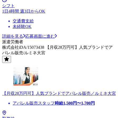
シフト
1日4時間 週3日からOK
交通費支給
未経験OK
詳細を見る
応募画面に進む
派遣労働者
株式会社iDA/15073438 【月収28万円可】人気ブランドでア
パレル販売/ルミネ大宮
【月収28万円可】人気ブランドでアパレル販売／ルミネ大宮
アパレル販売スタッフ
時給
1,500
円〜
1,700
円