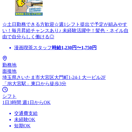
☆土日勤務できる方歓迎☆週1シフト提出で予定が組みやす
い！毎月昇給チャンスあり♪ 未経験活躍中！髪色・ネイル自
由で自分らしく働ける◎
漫画喫茶スタッフ
時給
1,230
円〜
1,750
円
勤務地
面接地
埼玉県さいたま市大宮区大門町1-24-1 大一ビル2F
「JR大宮駅」東口から徒歩3分
シフト
1日3時間 週1日からOK
交通費支給
未経験OK
短期OK