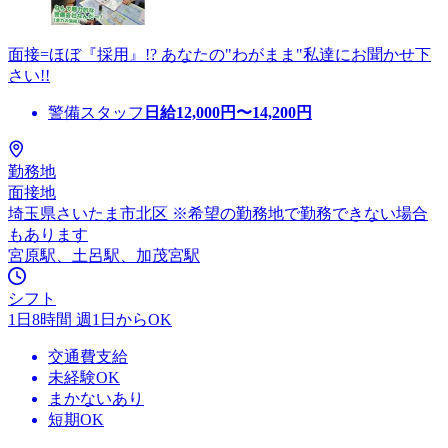
面接=ほぼ『採用』!? あなたの"わがまま"私達にお聞かせ下
さい!!
警備スタッフ
日給
12,000
円〜
14,200
円
勤務地
面接地
埼玉県さいたま市北区 ※希望の勤務地で勤務できない場合
もあります
宮原駅、土呂駅、加茂宮駅
シフト
1日8時間 週1日からOK
交通費支給
未経験OK
まかないあり
短期OK