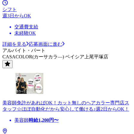
シフト
週3日からOK
交通費支給
未経験OK
詳細を見る
応募画面に進む
アルバイト・パート
CASACOLOR(カーサカラ―) ベイシア上尾平塚店
美容師免許があればOK！カット無しのヘアカラー専門店ス
タッフ☆ほぼ自動化だから安心して働ける♪週2日からOK！
美容師
時給
1,200
円〜