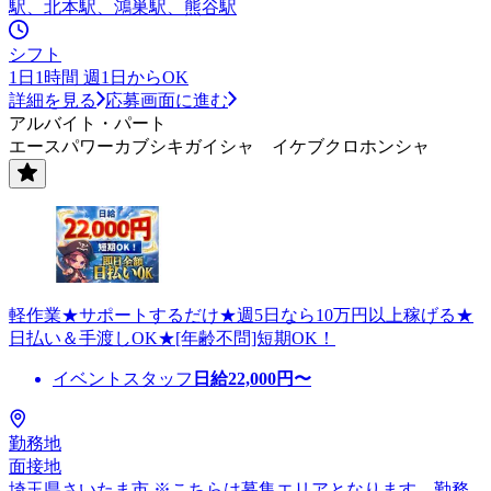
駅、北本駅、鴻巣駅、熊谷駅
シフト
1日1時間 週1日からOK
詳細を見る
応募画面に進む
アルバイト・パート
エースパワーカブシキガイシャ イケブクロホンシャ
軽作業★サポートするだけ★週5日なら10万円以上稼げる★
日払い＆手渡しOK★[年齢不問]短期OK！
イベントスタッフ
日給
22,000
円〜
勤務地
面接地
埼玉県さいたま市 ※こちらは募集エリアとなります。勤務