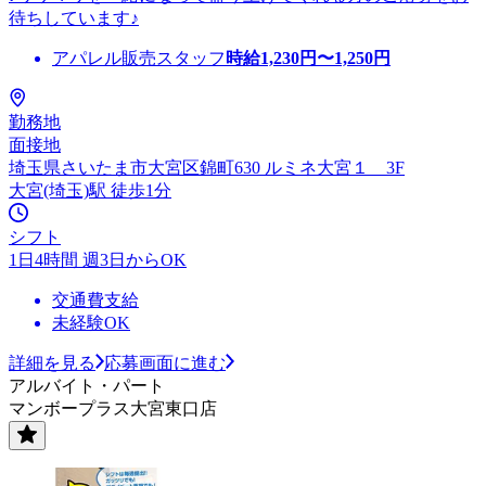
待ちしています♪
アパレル販売スタッフ
時給
1,230
円〜
1,250
円
勤務地
面接地
埼玉県さいたま市大宮区錦町630 ルミネ大宮１ 3F
大宮(埼玉)駅 徒歩1分
シフト
1日4時間 週3日からOK
交通費支給
未経験OK
詳細を見る
応募画面に進む
アルバイト・パート
マンボープラス大宮東口店