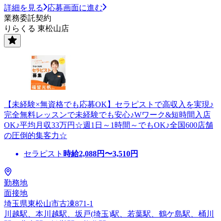
詳細を見る
応募画面に進む
業務委託契約
りらくる 東松山店
【未経験×無資格でも応募OK】セラピストで高収入を実現♪
完全無料レッスンで未経験でも安心♪Wワーク&短時間入店
OK♪平均月収33万円☆週1日～1時間～でもOK♪全国600店舗
の圧倒的集客力☆
セラピスト
時給
2,088
円〜
3,510
円
勤務地
面接地
埼玉県東松山市古凍871-1
川越駅、本川越駅、坂戸(埼玉)駅、若葉駅、鶴ケ島駅、桶川