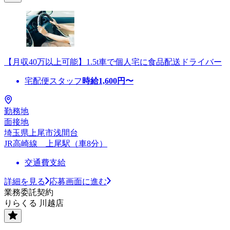
【月収40万以上可能】1.5t車で個人宅に食品配送ドライバー
宅配便スタッフ
時給
1,600
円〜
勤務地
面接地
埼玉県上尾市浅間台
JR高崎線 上尾駅（車8分）
交通費支給
詳細を見る
応募画面に進む
業務委託契約
りらくる 川越店