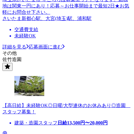
地は関東一円にあり！応募～お仕事開始まで最短2日★お気
軽にお問合せ下さい。
さいたま新都心駅、大宮(埼玉)駅、浦和駅
交通費支給
未経験OK
詳細を見る
応募画面に進む
その他
佐竹造園
【高日給】未経験OK◎日曜/大型連休のお休みあり◎造園
スタッフ募集！
建築・造園スタッフ
日給
13,500
円〜
20,000
円