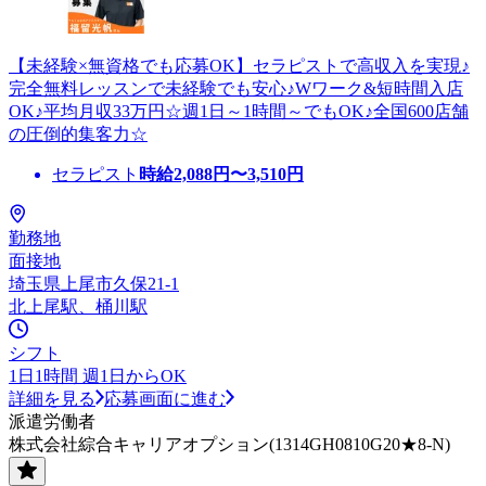
【未経験×無資格でも応募OK】セラピストで高収入を実現♪
完全無料レッスンで未経験でも安心♪Wワーク&短時間入店
OK♪平均月収33万円☆週1日～1時間～でもOK♪全国600店舗
の圧倒的集客力☆
セラピスト
時給
2,088
円〜
3,510
円
勤務地
面接地
埼玉県上尾市久保21-1
北上尾駅、桶川駅
シフト
1日1時間 週1日からOK
詳細を見る
応募画面に進む
派遣労働者
株式会社綜合キャリアオプション(1314GH0810G20★8-N)