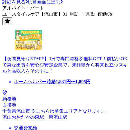
詳細を見る
応募画面に進む
アルバイト・パート
ユースタイルケア【流山市】01_重訪_非常勤_夜勤/Jb
【夜間見守りSTAFF】3日で専門資格を無料GET！前払いOK
で急な出費も安心◎安定企業で、未経験から将来役立つスキ
ルと高収入をその手に！
ホームヘルパー
時給
1,831
円〜
1,895
円
勤務地
面接地
千葉県流山市 ※こちらは募集エリアとなります。
流山おおたかの森駅、南流山駅
交通費支給