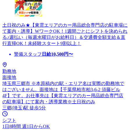
土日祝のみ★【東雲エリアのカー用品総合専門店の駐車場に
て案内・誘導】WワークOK！1週間ごとにシフトを決められ
る♪週払い（毎週水曜日がお給料日）＆交通費全額支給＆直
行直帰OK！未経験スタート9割以上！
警備スタッフ
日給
10,500
円〜
勤務地
面接地
埼玉県三郷市 ※本原稿内の駅・エリア名は実際の勤務地で
はございません。面接地は【千葉県柏市柏3-6-2 須藤ビル
4F】です。お仕事先は【東雲エリアのカー用品総合専門店
の駐車場】にて案内・誘導業務※土日祝のみ
三郷(埼玉)駅 徒歩5分
シフト
1日8時間 週1日からOK