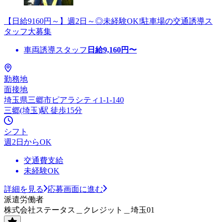
【日給9160円～】週2日～◎未経験OK!駐車場の交通誘導ス
タッフ大募集
車両誘導スタッフ
日給
9,160
円〜
勤務地
面接地
埼玉県三郷市ピアラシティ1-1-140
三郷(埼玉)駅 徒歩15分
シフト
週2日からOK
交通費支給
未経験OK
詳細を見る
応募画面に進む
派遣労働者
株式会社ステータス＿クレジット＿埼玉01