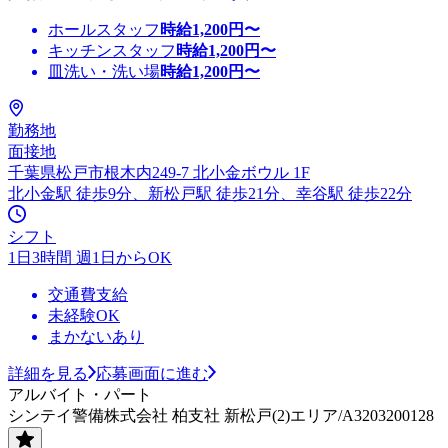
ホールスタッフ
時給
1,200
円〜
キッチンスタッフ
時給
1,200
円〜
皿洗い・洗い場
時給
1,200
円〜
勤務地
面接地
千葉県松戸市根木内249-7 北小金ボウル 1F
北小金駅 徒歩9分、新松戸駅 徒歩21分、幸谷駅 徒歩22分
シフト
1日3時間 週1日からOK
交通費支給
未経験OK
まかないあり
詳細を見る
応募画面に進む
アルバイト・パート
シンテイ警備株式会社 柏支社 新松戸(2)エリア/A3203200128