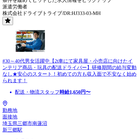
条件を緩めてヒットした求人情報をピックアップ
派遣労働者
株式会社ドライブトライブ/DR:HJ333-03-MH
#30～40代男女活躍中【2t車にて家具屋・小売店に向けたイ
ンテリア商品・玩具の配送ドライバー】研修期間の給与変動
なし★安心のスタート！初めての方も収入面で不安なく始め
られます！
配送・物流スタッフ
時給
1,650
円〜
勤務地
面接地
埼玉県三郷市南蓮沼
新三郷駅