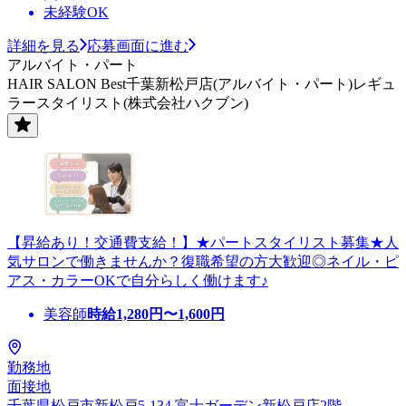
未経験OK
詳細を見る
応募画面に進む
アルバイト・パート
HAIR SALON Best千葉新松戸店(アルバイト・パート)レギュ
ラースタイリスト(株式会社ハクブン)
【昇給あり！交通費支給！】★パートスタイリスト募集★人
気サロンで働きませんか？復職希望の方大歓迎◎ネイル・ピ
アス・カラーOKで自分らしく働けます♪
美容師
時給
1,280
円〜
1,600
円
勤務地
面接地
千葉県松戸市新松戸5-134 富士ガーデン新松戸店2階