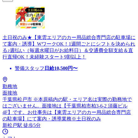
土日祝のみ★【東雲エリアのカー用品総合専門店の駐車場に
て案内・誘導】WワークOK！1週間ごとにシフトを決められ
る♪週払い（毎週水曜日がお給料日）＆交通費全額支給＆直
行直帰OK！未経験スタート9割以上！
警備スタッフ
日給
10,500
円〜
勤務地
面接地
千葉県松戸市 ※本原稿内の駅・エリア名は実際の勤務地で
はございません。面接地は【千葉県柏市柏3-6-2 須藤ビル
4F】です。お仕事先は【東雲エリアのカー用品総合専門店
の駐車場】にて案内・誘導業務※土日祝のみ
新松戸駅 徒歩5分