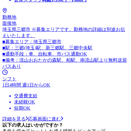
勤務地
面接地
埼玉県三郷市 ※募集エリアです。勤務地の詳細は別途お伝
えいたします。
■募集エリア：埼玉県三郷市
■駅：三郷(埼玉)駅、新三郷駅、三郷中央駅
■通勤手段：車、自転車、市バス通勤OK
■備考：流山おおたかの森駅、柏駅、南流山駅より無料送迎
バスあり
シフト
1日4時間 週1日からOK
交通費支給
未経験OK
短期OK
詳細を見る
応募画面に進む
以下の求人はいかがですか？