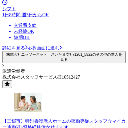
シフト
1日8時間 週5日からOK
交通費支給
未経験OK
短期OK
詳細を見る
応募画面に進む
株式会社ニッソーネット さいたま支社/1201_5922のその他の求人を
見る
派遣労働者
株式会社スタッフサービス/H10512427
【三郷市】特別養護老人ホームの夜勤専従スタッフ☆マイカ
ー通勤可♪資格経験活かせます★