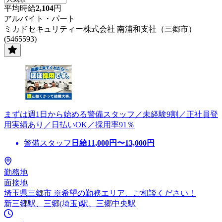
平均時給
2,104
円
アルバイト・パート
ミカドセキュリティー株式会社 南浦和支社（三郷市）
(5465593)
まずは週1日から始める警備スタッフ／未経験9割／正社員登
用実績あり／日払いOK／採用率91％
警備スタッフ
日給
11,000
円〜
13,000
円
勤務地
面接地
埼玉県三郷市 ※希望の勤務エリア、ご相談ください！
新三郷駅、三郷(埼玉)駅、三郷中央駅