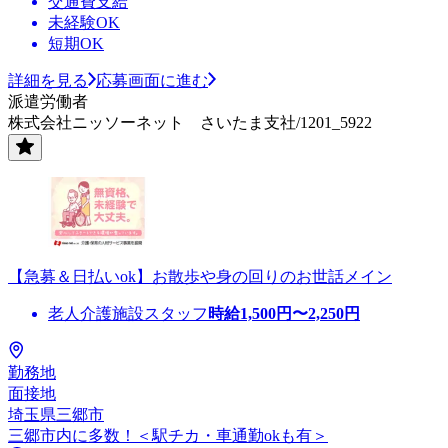
交通費支給
未経験OK
短期OK
詳細を見る
応募画面に進む
派遣労働者
株式会社ニッソーネット さいたま支社/1201_5922
【急募＆日払いok】お散歩や身の回りのお世話メイン
老人介護施設スタッフ
時給
1,500
円〜
2,250
円
勤務地
面接地
埼玉県三郷市
三郷市内に多数！＜駅チカ・車通勤okも有＞