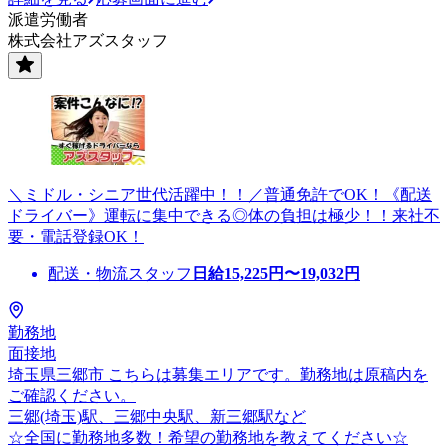
派遣労働者
株式会社アズスタッフ
＼ミドル・シニア世代活躍中！！／普通免許でOK！《配送
ドライバー》運転に集中できる◎体の負担は極少！！来社不
要・電話登録OK！
配送・物流スタッフ
日給
15,225
円〜
19,032
円
勤務地
面接地
埼玉県三郷市 こちらは募集エリアです。勤務地は原稿内を
ご確認ください。
三郷(埼玉)駅、三郷中央駅、新三郷駅など
☆全国に勤務地多数！希望の勤務地を教えてください☆