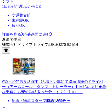
シフト
1日8時間 週1日からOK
交通費支給
未経験OK
短期OK
詳細を見る
応募画面に進む
派遣労働者
株式会社ドライブトライブ/DR:HJ276-02-MH
#30～40代男女活躍中【8t増トン車にて路面清掃のドライバ
ー（アームロール、ダンプ、トレーラー）】日払いあり★急
な出費にも安心◎頑張った分、すぐに手元に！
配送・物流スタッフ
時給
1,950
円〜