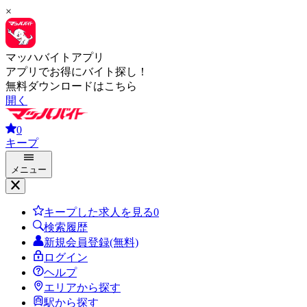
×
マッハバイトアプリ
アプリでお得にバイト探し！
無料ダウンロードはこちら
開く
0
キープ
メニュー
キープした求人を見る
0
検索履歴
新規会員登録(無料)
ログイン
ヘルプ
エリアから探す
駅から探す