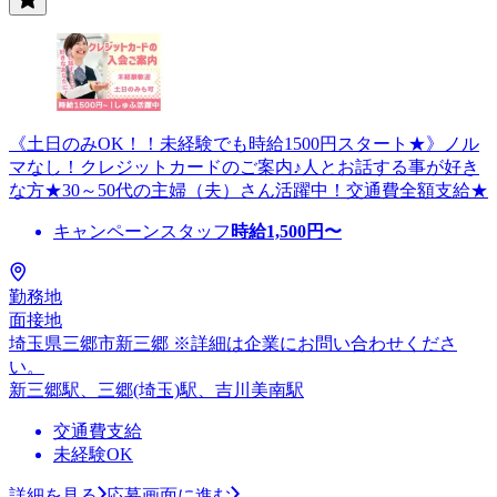
《土日のみOK！！未経験でも時給1500円スタート★》ノル
マなし！クレジットカードのご案内♪人とお話する事が好き
な方★30～50代の主婦（夫）さん活躍中！交通費全額支給★
キャンペーンスタッフ
時給
1,500
円〜
勤務地
面接地
埼玉県三郷市新三郷 ※詳細は企業にお問い合わせくださ
い。
新三郷駅、三郷(埼玉)駅、吉川美南駅
交通費支給
未経験OK
詳細を見る
応募画面に進む