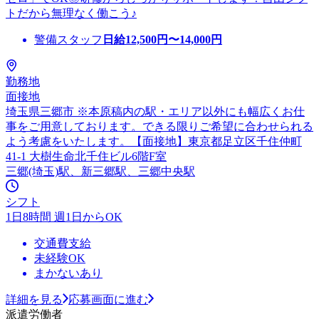
トだから無理なく働こう♪
警備スタッフ
日給
12,500
円〜
14,000
円
勤務地
面接地
埼玉県三郷市 ※本原稿内の駅・エリア以外にも幅広くお仕
事をご用意しております。できる限りご希望に合わせられる
よう考慮をいたします。【面接地】東京都足立区千住仲町
41-1 大樹生命北千住ビル6階F室
三郷(埼玉)駅、新三郷駅、三郷中央駅
シフト
1日8時間 週1日からOK
交通費支給
未経験OK
まかないあり
詳細を見る
応募画面に進む
派遣労働者