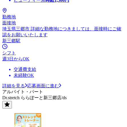
ビューティー系
時給
1,500
円
勤務地
面接地
埼玉県三郷市 詳細な勤務地につきましては、面接時にご確
認をお願いいたします
新三郷駅
シフト
週3日からOK
交通費支給
未経験OK
詳細を見る
応募画面に進む
アルバイト・パート
Dr.stretch ららぽーと新三郷店/ds