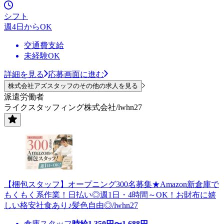
シフト
週4日からOK
交通費支給
未経験OK
詳細を見る
応募画面に進む
株式会社アズスタッフのその他の求人を見る
派遣労働者
ライクスタッフィング株式会社/lwhn27
【梱包スタッフ】オープニング300名募集★Amazon新倉庫で
もくもく系作業！日払い◎週1日・4時間～OK！お財布に嬉
しい格安社食あり♪髪色自由◎/lwhn27
倉庫スタッフ
時給
1,350
円〜
1,688
円