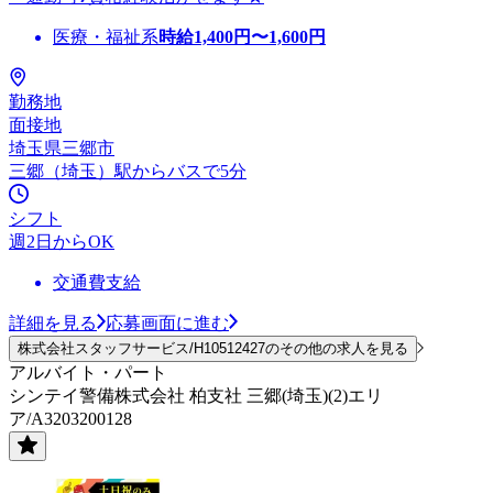
医療・福祉系
時給
1,400
円〜
1,600
円
勤務地
面接地
埼玉県三郷市
三郷（埼玉）駅からバスで5分
シフト
週2日からOK
交通費支給
詳細を見る
応募画面に進む
株式会社スタッフサービス/H10512427のその他の求人を見る
アルバイト・パート
シンテイ警備株式会社 柏支社 三郷(埼玉)(2)エリ
ア/A3203200128