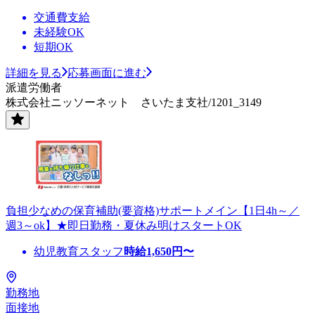
交通費支給
未経験OK
短期OK
詳細を見る
応募画面に進む
派遣労働者
株式会社ニッソーネット さいたま支社/1201_3149
負担少なめの保育補助(要資格)サポートメイン【1日4h～／
週3～ok】★即日勤務・夏休み明けスタートOK
幼児教育スタッフ
時給
1,650
円〜
勤務地
面接地