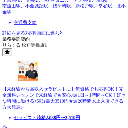
南流山駅、小金城趾駅、鰭ケ崎駅、新松戸駅、幸谷駅、北小
金駅
交通費支給
詳細を見る
応募画面に進む
業務委託契約
りらくる 松戸馬橋店1
【未経験から高収入セラピストに】無資格でも応募OK！完
全無料レッスンで未経験でも安心♪週1日～1時間～OK！好き
な時間に働ける♪60分最大3510円★週20時間以上入店できる
方大歓迎♪
セラピスト
時給
2,088
円〜
3,510
円