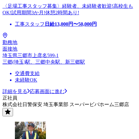
〈足場工事スタッフ募集〉経験者、未経験者歓迎!高校生も
OK!試用期間3か月!休憩2時間あり!
工事スタッフ
日給
13,000
円〜
50,000
円
勤務地
面接地
埼玉県三郷市上彦名599-1
三郷(埼玉)駅、三郷中央駅、新三郷駅
交通費支給
未経験OK
詳細を見る
応募画面に進む
正社員
株式会社日警保安 埼玉事業部 スーパービバホーム三郷店