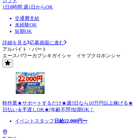
シフト
1日8時間 週1日からOK
交通費支給
未経験OK
短期OK
詳細を見る
応募画面に進む
アルバイト・パート
エースパワーカブシキガイシャ イケブクロホンシャ
軽作業★サポートするだけ★週5日なら10万円以上稼げる★
日払い＆手渡しOK★[年齢不問]短期OK！
イベントスタッフ
日給
22,000
円〜