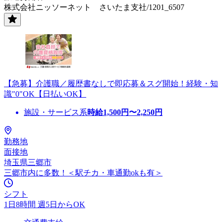
株式会社ニッソーネット さいたま支社/1201_6507
【急募】介護職／履歴書なしで即応募＆スグ開始！経験・知
識"0"OK【日払いOK】
施設・サービス系
時給
1,500
円〜
2,250
円
勤務地
面接地
埼玉県三郷市
三郷市内に多数！＜駅チカ・車通勤okも有＞
シフト
1日8時間 週5日からOK