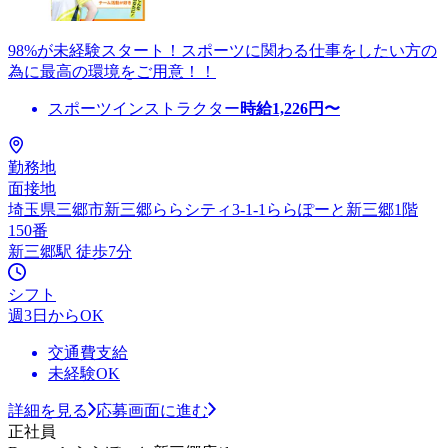
98%が未経験スタート！スポーツに関わる仕事をしたい方の
為に最高の環境をご用意！！
スポーツインストラクター
時給
1,226
円〜
勤務地
面接地
埼玉県三郷市新三郷ららシティ3-1-1ららぽーと新三郷1階
150番
新三郷駅 徒歩7分
シフト
週3日からOK
交通費支給
未経験OK
詳細を見る
応募画面に進む
正社員