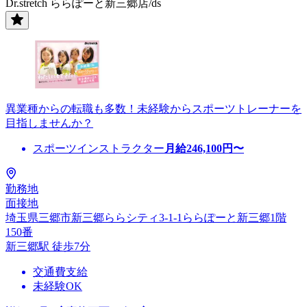
Dr.stretch ららぽーと新三郷店/ds
異業種からの転職も多数！未経験からスポーツトレーナーを
目指しませんか？
スポーツインストラクター
月給
246,100
円〜
勤務地
面接地
埼玉県三郷市新三郷ららシティ3-1-1ららぽーと新三郷1階
150番
新三郷駅 徒歩7分
交通費支給
未経験OK