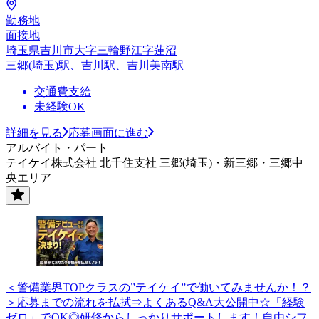
勤務地
面接地
埼玉県吉川市大字三輪野江字蓮沼
三郷(埼玉)駅、吉川駅、吉川美南駅
交通費支給
未経験OK
詳細を見る
応募画面に進む
アルバイト・パート
テイケイ株式会社 北千住支社 三郷(埼玉)・新三郷・三郷中
央エリア
＜警備業界TOPクラスの”テイケイ”で働いてみませんか！？
＞応募までの流れを払拭⇒よくあるQ&A大公開中☆「経験
ゼロ」でOK◎研修からしっかりサポートします！自由シフ