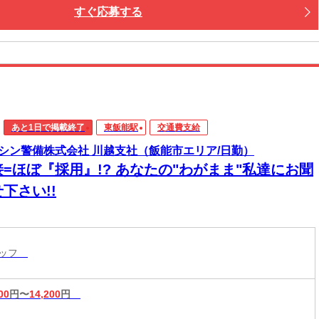
すぐ応募する
あと1日で掲載終了
東飯能駅
交通費支給
シン警備株式会社 川越支社（飯能市エリア/日勤）
接=ほぼ『採用』!? あなたの"わがまま"私達にお聞
下さい!!
タッフ
00
円〜
14,200
円