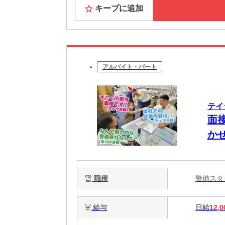
キープに追加
アルバイト・パート
テイ
面
かせ
職種
警備ス
給与
日給
12,0