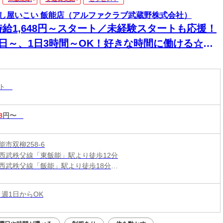
し屋いこい 飯能店（アルファクラブ武蔵野株式会社）
時給1,648円～スタート／未経験スタートも応援！
1日～、1日3時間～OK！好きな時間に働ける☆マ
サージ店のセラピストSTAFF☆
スト
8
円〜
市双柳258-6
西武秩父線「東飯能」駅より徒歩12分
西武秩父線「飯能」駅より徒歩18分
元加治」駅より徒歩25分
 週1日からOK