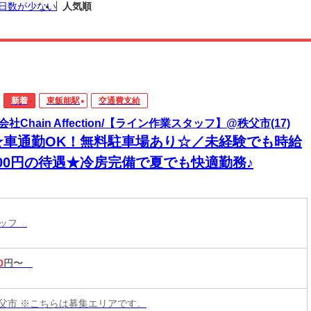
日数が少ない
人気順
新着
東飯能駅
交通費支給
社Chain Affection/【ライン作業スタッフ】@秩父市(17)
☆車通勤OK！無料駐車場あり☆／未経験でも時給
400円の待遇★冷房完備で夏でも快適勤務♪
タッフ
0
円〜
父市 ※こちらは募集エリアです。