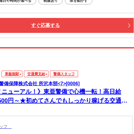
曜日や時間が選べる
制服あり
体を動かす
すぐ応募する
東飯能駅
交通費支給
警備スタッフ
警備保障株式会社 所沢本部<7>[0006]
リニューアル！》東亜警備で心機一転！高日給
5,500円～★初めてさんでもしっかり稼げる交通誘
☆
タッフ