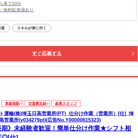
ら車で20分
／無料駐車場あり
歓迎
スキルが身に付く
すぐ応募する
東飯能駅
交通費支給
倉庫スタッフ
ト運輸(株)埼玉日高営業所(PT)_仕分け作業（営業所）[仕]_埼
営業所(y034279pt)(広告No.Y00000615323)
長期》未経験者歓迎！簡単仕分け作業★シフト相
◎[仕]