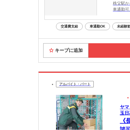
秩父駅か
車通勤可
交通費支給
車通勤OK
未経験
キープに追加
アルバイト・パート
ヤマ
玉日高
《
談可