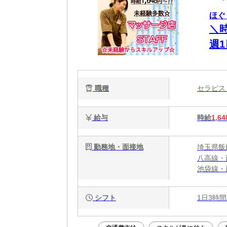
ほぐ
＼
週
ッ
職種
セラピ
給与
時給
1,64
勤務地・面接地
埼玉県飯能
八高線・
池袋線・
池袋線「
シフト
1日3時間