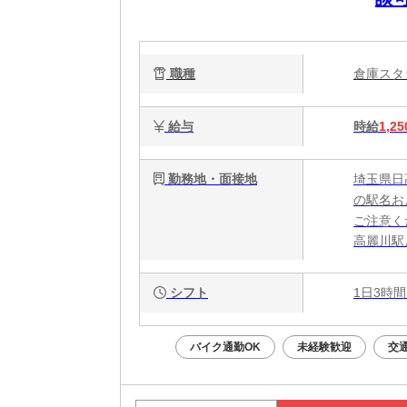
職種
倉庫ス
給与
時給
1,25
勤務地・面接地
埼玉県日
の駅名お
ご注意く
高麗川駅
シフト
1日3時間
バイク通勤OK
未経験歓迎
交