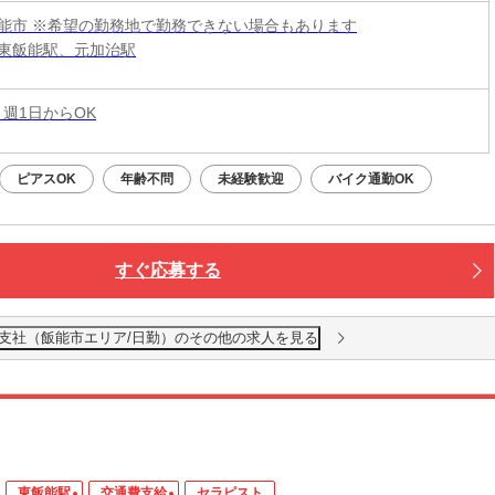
能市 ※希望の勤務地で勤務できない場合もあります
東飯能駅、元加治駅
 週1日からOK
ピアスOK
年齢不問
未経験歓迎
バイク通勤OK
すぐ応募する
越支社（飯能市エリア/日勤）のその他の求人を見る
東飯能駅
交通費支給
セラピスト