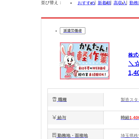
並び替え：
おすすめ
新着順
高収入
勤務
派遣労働者
株式会
＼
1,
職種
製造ス
給与
時給
1,40
勤務地・面接地
埼玉県秩