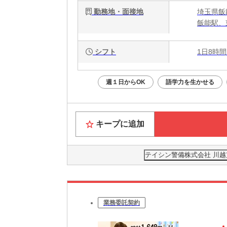
勤務地・面接地
埼玉県飯
飯能駅、
シフト
1日8時間
週１日からOK
語学力を生かせる
キープに追加
テイシン警備株式会社 川
業務委託契約