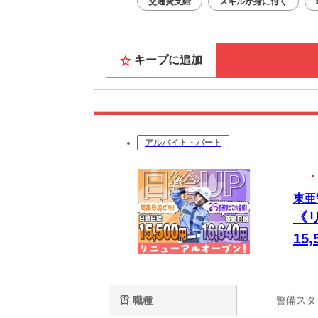
交通費支給
スキルが身に付く
キープに追加
アルバイト・パート
東亜
《
1
導
職種
警備ス