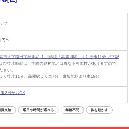
タッフ
0
円〜
高市大字猿田字神明41-1 川越線「高麗川駅」より徒歩11分 ※下記
よび徒歩時間は、実際の勤務地とは異なる可能性がありますので、
ださい。
より徒歩11分、高麗駅より車7分、東飯能駅より車15分
 週2日からOK
通費支給
曜日や時間が選べる
年齢不問
体を動かす